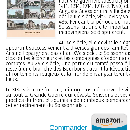
l’activité guerrière (destructio
1414, 1814, 1914, 1918 et 1940) e
Augusta Suessionum, ville de 
dès le IIIe siècle, vit Clovis y 
486. Pendant la période du ha
Soissons fut une cité importan
mérovingiens se disputèrent.
Au Xe siècle, elle devint le siè
appartint successivement à diverses grandes familles,
Ans ne l’épargnera pas et au XVe siècle, le Soissonna
clos où les écorcheurs et les compagnies d’ordonnanc
comptes. Au XVIe siècle, une partie du comté passa à 
reste à une branche des Bourbons ; avant la Révoluti
affrontements religieux et la Fronde ensanglantèrent
lieux.
Le XIXe siècle ne fut pas, lui non plus, dépourvu de vi
surtout la Grande Guerre qui dévasta Soissons et ses e
proches du front et soumis à de nombreux bombardem
cet enracinement du Soissonnais...
Commander