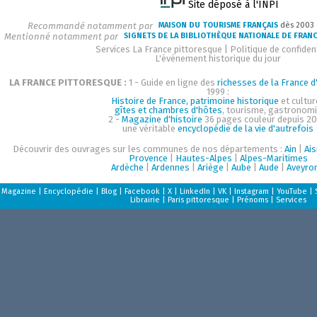
Site déposé à l'INPI
Recommandé notamment par
MAISON DU TOURISME FRANÇAIS
dès 2003
Mentionné notamment par
SIGNETS DE LA BIBLIOTHÈQUE NATIONALE DE FRAN
Services La France pittoresque
|
Politique de confident
L'événement historique du jour
LA FRANCE PITTORESQUE :
1 - Guide en ligne des
richesses de la France d'
1999 :
Histoire de France, patrimoine historique
et cultur
gîtes et chambres d'hôtes
, tourisme, gastronom
2 -
Magazine d'histoire
36 pages couleur depuis 20
une véritable
encyclopédie de la vie d'autrefois
Découvrir des ouvrages sur les communes de nos départements :
Ain
|
Ai
Provence
|
Hautes-Alpes
|
Alpes-Maritimes
Ardèche
|
Ardennes
|
Ariège
|
Aube
|
Aude
|
Aveyro
Magazine
|
Encyclopédie
|
Blog
|
Facebook
|
X
|
LinkedIn
|
VK
|
Instagram
|
YouTube
|
Librairie
|
Paris pittoresque
|
Prénoms
|
Services