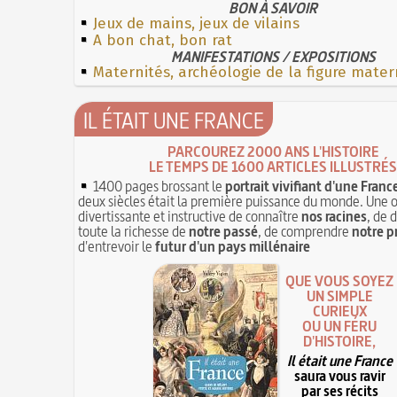
BON À SAVOIR
Jeux de mains, jeux de vilains
A bon chat, bon rat
MANIFESTATIONS / EXPOSITIONS
Maternités, archéologie de la figure mater
IL ÉTAIT UNE FRANCE
PARCOUREZ 2000 ANS L'HISTOIRE
LE TEMPS DE 1600 ARTICLES ILLUSTRÉS
1400 pages brossant le
portrait vivifiant d'une Franc
deux siècles était la première puissance du monde. Une 
divertissante et instructive de connaître
nos racines
, de 
toute la richesse de
notre passé
, de comprendre
notre p
d'entrevoir le
futur d'un pays millénaire
QUE VOUS SOYEZ
UN SIMPLE
CURIEUX
OU UN FÉRU
D'HISTOIRE,
Il était une France
saura vous ravir
par ses récits