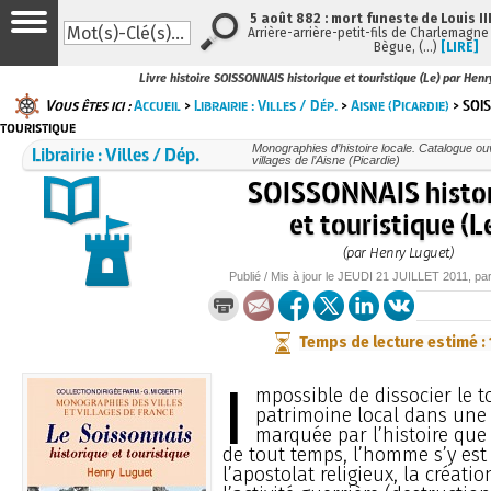
5 août 882 : mort funeste de Louis III
Arrière-arrière-petit-fils de Charlemagne e
Bègue, (…)
[LIRE]
Livre histoire SOISSONNAIS historique et touristique (Le) par Hen
Vous êtes ici :
Accueil
>
Librairie : Villes / Dép.
>
Aisne (Picardie)
> SOIS
touristique
Librairie : Villes / Dép.
Monographies d’histoire locale. Catalogue ouvr
villages de l’Aisne (Picardie)
SOISSONNAIS histo
et touristique (L
(par Henry Luguet)
Publié / Mis à jour le
JEUDI
21 JUILLET 2011
, pa
Temps de lecture estimé :
I
mpossible de dissocier le 
patrimoine local dans une 
marquée par l’histoire que 
de tout temps, l’homme s’y est 
l’apostolat religieux, la créatio