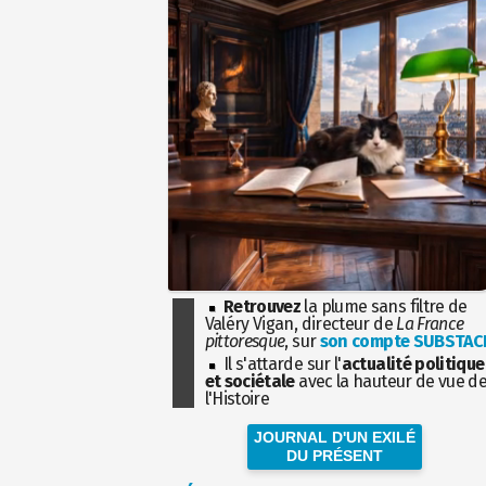
Retrouvez
la plume sans filtre de
Valéry Vigan, directeur de
La France
pittoresque
, sur
son compte SUBSTAC
Il s'attarde sur l'
actualité politique
et sociétale
avec la hauteur de vue d
l'Histoire
JOURNAL D'UN EXILÉ
DU PRÉSENT