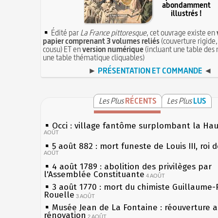
abondamment
illustrés !
Édité par
La France pittoresque
, cet ouvrage existe en
papier comprenant 3 volumes reliés
(couverture rigide,
cousu) ET en
version numérique
(incluant une table des 
une table thématique cliquables)
►
PRÉSENTATION ET COMMANDE
◄
Les Plus
RÉCENTS
Les Plus
LUS
Occi : village fantôme surplombant la Ha
AOÛT
5 août 882 : mort funeste de Louis III, roi 
AOÛT
4 août 1789 : abolition des privilèges par
l'Assemblée Constituante
4 AOÛT
3 août 1770 : mort du chimiste Guillaume-
Rouelle
3 AOÛT
Musée Jean de La Fontaine : réouverture 
rénovation
2 AOÛT