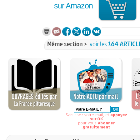
sur Amazon
Même section >
voir les
164 ARTICL
Saisissez votre mail, et
appuyez
sur OK
pour vous
abonner
gratuitement