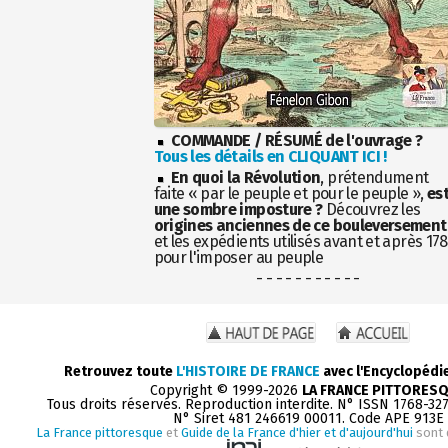
COMMANDE / RÉSUMÉ de l'ouvrage ?
Tous les détails en CLIQUANT ICI !
En quoi la Révolution
, prétendument
faite « par le peuple et pour le peuple »,
es
une sombre imposture ?
Découvrez les
origines anciennes de ce bouleversement
et les expédients utilisés avant et après 17
pour l'imposer au peuple
- - - - - - - - - - -
Retrouvez toute
L'HISTOIRE DE FRANCE
avec l'Encyclopédi
Copyright © 1999-2026
LA FRANCE PITTORES
Tous droits réservés. Reproduction interdite. N° ISSN 1768-32
N° Siret 481 246619 00011. Code APE 913E
La France pittoresque
et
Guide de la France d'hier et d'aujourd'hui
sont 