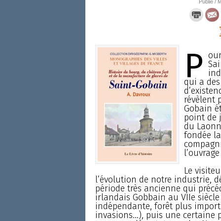
Publié / M
P
our
Sai
ind
qui a des
d’existen
révèlent 
Gobain ét
point de 
du Laonn
fondée la
compagnie
l’ouvrage
Le visite
l’évolution de notre industrie, d
période très ancienne qui précéd
irlandais Gobbain au VIIe siècle 
indépendante, forêt plus impor
invasions...), puis une certaine 