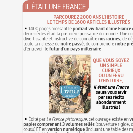
IL ÉTAIT UNE FRANCE
PARCOUREZ 2000 ANS L'HISTOIRE
LE TEMPS DE 1600 ARTICLES ILLUSTRÉS
1400 pages brossant le
portrait vivifiant d'une France
deux siècles était la première puissance du monde. Une oc
divertissante et instructive de connaître
nos racines
, de dé
toute la richesse de
notre passé
, de comprendre
notre pr
d'entrevoir le
futur d'un pays millénaire
QUE VOUS SOYEZ
UN SIMPLE
CURIEUX
OU UN FÉRU
D'HISTOIRE,
Il était une France
saura vous ravir
par ses récits
abondamment
illustrés !
Édité par
La France pittoresque
, cet ouvrage existe en
v
papier comprenant 3 volumes reliés
(couverture rigide, d
cousu) ET en
version numérique
(incluant une table des m