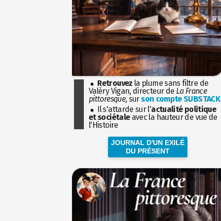
Retrouvez
la plume sans filtre de
Valéry Vigan, directeur de
La France
pittoresque
, sur
son compte SUBSTACK
Il s'attarde sur l'
actualité politique
et sociétale
avec la hauteur de vue de
l'Histoire
JOURNAL D'UN EXILÉ
DU PRÉSENT