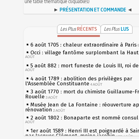
une table thématique cliquables)
►
PRÉSENTATION ET COMMANDE
◄
Les Plus
RÉCENTS
Les Plus
LUS
6 août 1705 : chaleur extraordinaire à Paris
Occi : village fantôme surplombant la Hau
AOÛT
5 août 882 : mort funeste de Louis III, roi d
AOÛT
4 août 1789 : abolition des privilèges par
l'Assemblée Constituante
4 AOÛT
3 août 1770 : mort du chimiste Guillaume-F
Rouelle
3 AOÛT
Musée Jean de La Fontaine : réouverture a
rénovation
2 AOÛT
2 août 1802 : Bonaparte est nommé consul 
AOÛT
1er août 1589 : Henri III est poignardé à Sa
par Jacques Clément, moine jacobin
1ER AOÛT