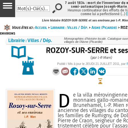
7 août 1834 : mort de l'inventeur du 
semi-automatique Joseph-Marie
Heureux continuateur des efforts de V
comme lui a perfectionné (…)
Livre histoire ROZOY-SUR-SERRE et ses environs par I.-P. Mie
Vous êtes ici :
Accueil
>
Librairie : Villes / Dép.
>
Aisne (Picardie)
> ROZ
environs
Librairie : Villes / Dép.
Monographies d’histoire locale. Catalogue ouvra
villages de l’Aisne (Picardie)
ROZOY-SUR-SERRE et ses 
(par I.-P. Mien)
Publié / Mis à jour le
JEUDI
21 JUILLET 2011
, par
D
e la villa mérovingienn
monnaies gallo-romaine
Brunehamel, I.-P. Mien r
ancienne des villages du canton.
les familles de Rumigny, de Do
Pierre de Craon, seigneur de Ro
tristement célèbre pour l’assa