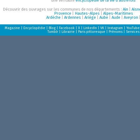
une véritable
encyclopédie de la vie d'autrefois
Découvrir des ouvrages sur les communes de nos départements :
Ain
|
Aisn
Provence
|
Hautes-Alpes
|
Alpes-Maritimes
Ardèche
|
Ardennes
|
Ariège
|
Aube
|
Aude
|
Aveyron
Magazine
|
Encyclopédie
|
Blog
|
Facebook
|
X
|
LinkedIn
|
VK
|
Instagram
|
YouTube
Tumblr
|
Librairie
|
Paris pittoresque
|
Prénoms
|
Services