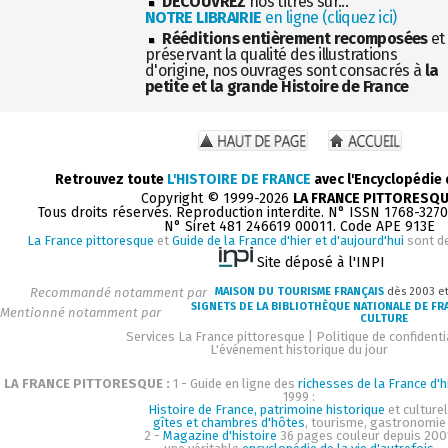
DÉCOUVREZ
nos titres sur...
NOTRE LIBRAIRIE
en ligne (cliquez ici)
Rééditions entièrement recomposées
et
préservant la qualité des illustrations
d'origine, nos ouvrages sont consacrés à
la
petite et la grande Histoire de France
Retrouvez toute
L'HISTOIRE DE FRANCE
avec l'Encyclopédie
Copyright © 1999-2026
LA FRANCE PITTORESQ
Tous droits réservés. Reproduction interdite. N° ISSN 1768-327
N° Siret 481 246619 00011. Code APE 913E
La France pittoresque
et
Guide de la France d'hier et d'aujourd'hui
sont d
Site déposé à l'INPI
Recommandé notamment par
MAISON DU TOURISME FRANÇAIS
dès 2003 e
SIGNETS DE LA BIBLIOTHÈQUE NATIONALE DE FR
Mentionné notamment par
CULTURE
Services La France pittoresque
|
Politique de confidenti
L'événement historique du jour
LA FRANCE PITTORESQUE :
1 - Guide en ligne des
richesses de la France d'h
1999 :
Histoire de France, patrimoine historique
et culturel
gîtes et chambres d'hôtes
, tourisme, gastronomie
2 -
Magazine d'histoire
36 pages couleur depuis 200