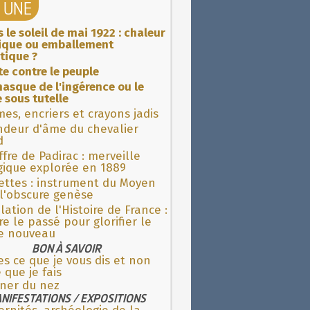
A UNE
 le soleil de mai 1922 : chaleur
rique ou emballement
tique ?
ite contre le peuple
asque de l'ingérence ou le
 sous tutelle
es, encriers et crayons jadis
ndeur d'âme du chevalier
d
fre de Padirac : merveille
gique explorée en 1889
ettes : instrument du Moyen
l'obscure genèse
lation de l'Histoire de France :
re le passé pour glorifier le
 nouveau
BON À SAVOIR
es ce que je vous dis et non
 que je fais
gner du nez
NIFESTATIONS / EXPOSITIONS