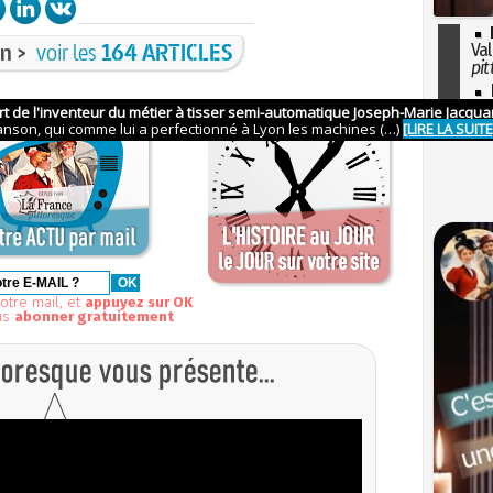
n >
voir les
164 ARTICLES
Val
pit
I
so
l'H
otre mail, et
appuyez sur OK
us
abonner gratuitement