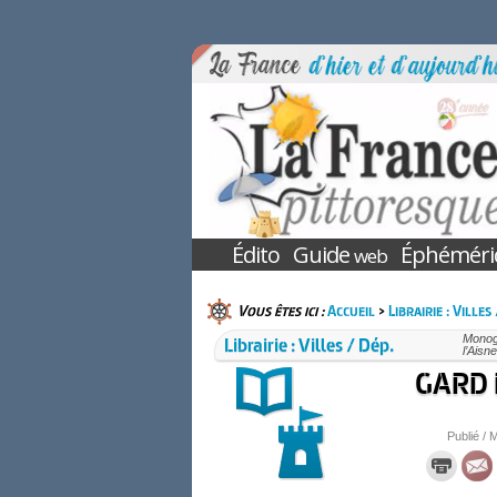
Édito
Guide
Éphéméri
web
Vous êtes ici :
Accueil
>
Librairie : Villes
Librairie : Villes / Dép.
Monogr
l’Aisn
GARD D
Publié / M