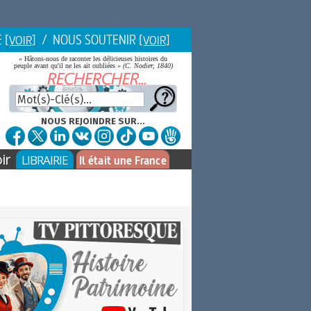
E
/ NOUS SOUTENIR
[VOIR]
[VOIR]
« Hâtons-nous de raconter les délicieuses histoires du
peuple avant qu'il ne les ait oubliées »
(C. Nodier, 1840)
NOUS REJOINDRE SUR...
ir
LIBRAIRIE
Il était une France