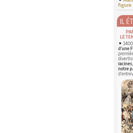
Mate
figure
IL É
PA
LE TE
1400 
d'une F
premièr
divertis
racines
notre p
d'entrev