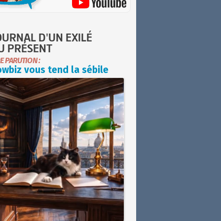
OURNAL D'UN EXILÉ
U PRÉSENT
E PARUTION :
wbiz vous tend la sébile