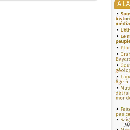
À L
Sous
histo
média
L'él
Le m
peuple
Plum
Gra
Bayar
Gouf
géolo
Lun
Âge à 
Muti
détrui
monde
Fait
pas ce
Sai
MA