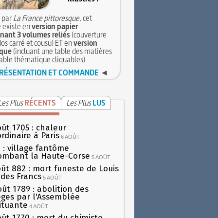
 par
La France pittoresque
, cet
 existe en
version papier
ant 3 volumes reliés
(couverture
dos carré et cousu) ET en
version
que
(incluant une table des matières
table thématique cliquables)
RÉSENTATION ET COMMANDE
◄
Les Plus
RÉCENTS
Les Plus
LUS
oût 1705 : chaleur
rdinaire à Paris
6 AOÛT
 : village fantôme
ombant la Haute-Corse
5 AOÛT
oût 882 : mort funeste de Louis
oi des Francs
5 AOÛT
oût 1789 : abolition des
lèges par l'Assemblée
ituante
4 AOÛT
oût 1770 : mort du chimiste