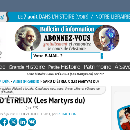
7 août
DANS L'HISTOIRE
/ NOTRE LIBRAIRI
LE
[VOIR]
de
Histoire
Histoire
Patrimoine
À Savo
Grande
Petite
Livre histoire GARD D'ÉTREUX (Les Martyrs du) par ???
 / Dép.
>
Aisne (Picardie)
> GARD D'ÉTREUX (Les Martyrs du)
aphies d’histoire locale. Catalogue ouvrages, livres villes et villages de
e (Picardie)
’ÉTREUX (Les Martyrs du)
(par ???)
is à jour le
JEUDI
21 JUILLET 2011
, par
REDACTION