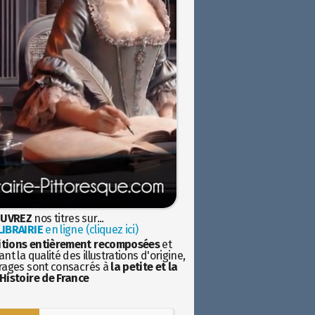
UVREZ
nos titres sur...
IBRAIRIE
en ligne (cliquez ici)
itions entièrement recomposées
et
nt la qualité des illustrations d'origine,
rages sont consacrés à
la petite et la
Histoire de France