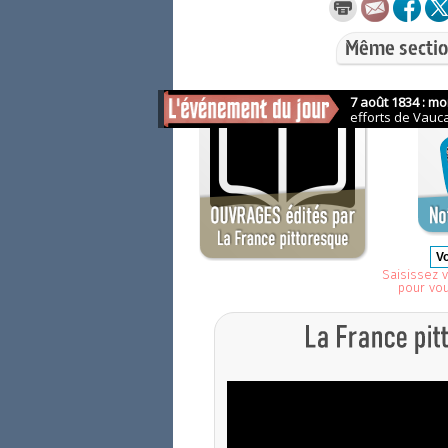
Même sectio
Saisissez v
pour vo