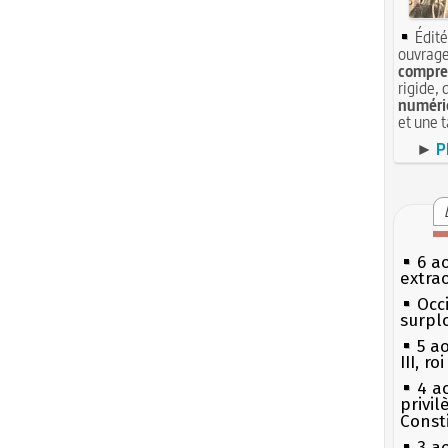
Édité
ouvrage
compren
rigide, 
numéri
et une 
►
P
6 a
extrao
Occi
surpl
5 a
III, r
4 a
privi
Const
3 a