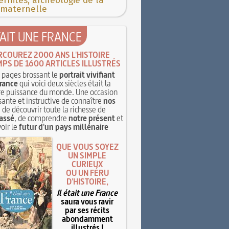
rnités, archéologie de la
 maternelle
TAIT UNE FRANCE
RCOUREZ 2000 ANS L'HISTOIRE
MPS DE 1600 ARTICLES ILLUSTRÉS
pages brossant le
portrait vivifiant
rance
qui voici deux siècles était la
e puissance du monde. Une occasion
sante et instructive de connaître
nos
, de découvrir toute la richesse de
assé
, de comprendre
notre présent
et
oir le
futur d'un pays millénaire
QUE VOUS SOYEZ
UN SIMPLE
CURIEUX
OU UN FÉRU
D'HISTOIRE,
Il était une France
saura vous ravir
par ses récits
abondamment
illustrés !