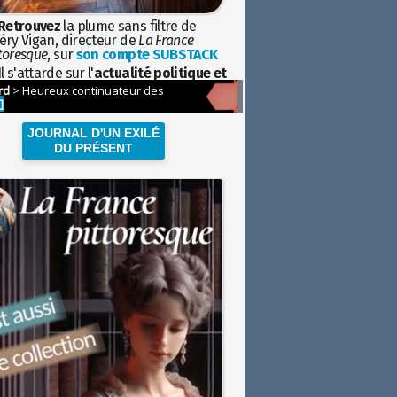
Retrouvez
la plume sans filtre de
éry Vigan, directeur de
La France
toresque
, sur
son compte SUBSTACK
l s'attarde sur l'
actualité politique et
ciétale
avec la hauteur de vue de
istoire
JOURNAL D'UN EXILÉ
DU PRÉSENT