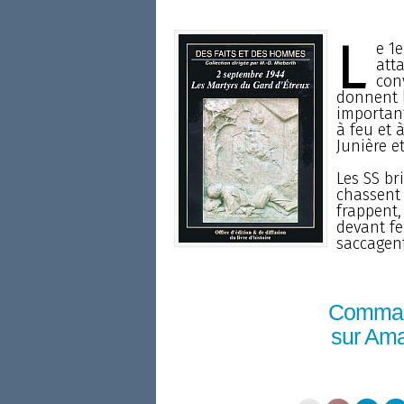
L
e 1e
att
con
donnent l
importan
à feu et 
Junière e
Les SS br
chassent 
frappent,
devant fe
saccagent
Comma
sur Am