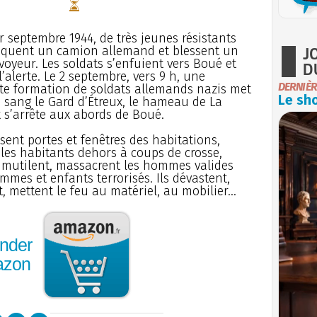
r septembre 1944, de très jeunes résistants
J
aquent un camion allemand et blessent un
voyeur. Les soldats s’enfuient vers Boué et
D
’alerte. Le 2 septembre, vers 9 h, une
DERNIÈR
te formation de soldats allemands nazis met
Le sho
à sang le Gard d’Étreux, le hameau de La
t s’arrête aux abords de Boué.
isent portes et fenêtres des habitations,
les habitants dehors à coups de crosse,
 mutilent, massacrent les hommes valides
mmes et enfants terrorisés. Ils dévastent,
, mettent le feu au matériel, au mobilier...
nder
azon