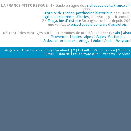
LA FRANCE PITTORESQUE :
1 - Guide en ligne des
richesses de la France d'h
1999 :
Histoire de France, patrimoine historique
et culturel
gîtes et chambres d'hôtes
, tourisme, gastronomie
2 -
Magazine d'histoire
36 pages couleur depuis 200
une véritable
encyclopédie de la vie d'autrefois
Découvrir des ouvrages sur les communes de nos départements :
Ain
|
Aisn
Provence
|
Hautes-Alpes
|
Alpes-Maritimes
Ardèche
|
Ardennes
|
Ariège
|
Aube
|
Aude
|
Aveyron
Magazine
|
Encyclopédie
|
Blog
|
Facebook
|
X
|
LinkedIn
|
VK
|
Instagram
|
YouTube
Tumblr
|
Librairie
|
Paris pittoresque
|
Prénoms
|
Services