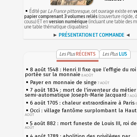
Édité par
La France pittoresque
, cet ouvrage existe en
v
papier comprenant 3 volumes reliés
(couverture rigide, d
cousu) ET en
version numérique
(incluant une table des m
une table thématique cliquables)
►
PRÉSENTATION ET COMMANDE
◄
Les Plus
RÉCENTS
Les Plus
LUS
8 août 1548 : Henri II fixe que l’effigie du ro
portée sur la monnaie
8 AOÛT
Payer en monnaie de singe
7 AOÛT
7 août 1834 : mort de l'inventeur du métier 
semi-automatique Joseph-Marie Jacquard
7 AO
6 août 1705 : chaleur extraordinaire à Paris
Occi : village fantôme surplombant la Hau
AOÛT
5 août 882 : mort funeste de Louis III, roi d
AOÛT
4 août 1789 : abolition des privilèges par