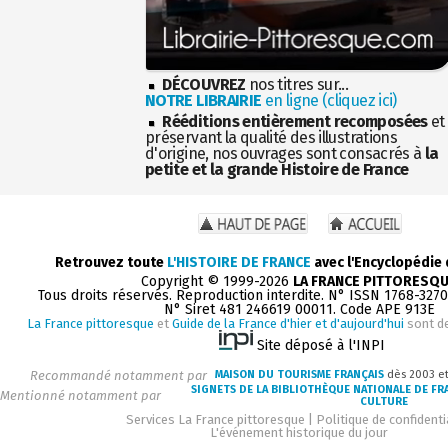
DÉCOUVREZ
nos titres sur...
NOTRE LIBRAIRIE
en ligne (cliquez ici)
Rééditions entièrement recomposées
et
préservant la qualité des illustrations
d'origine, nos ouvrages sont consacrés à
la
petite et la grande Histoire de France
Retrouvez toute
L'HISTOIRE DE FRANCE
avec l'Encyclopédie
Copyright © 1999-2026
LA FRANCE PITTORESQ
Tous droits réservés. Reproduction interdite. N° ISSN 1768-327
N° Siret 481 246619 00011. Code APE 913E
La France pittoresque
et
Guide de la France d'hier et d'aujourd'hui
sont d
Site déposé à l'INPI
Recommandé notamment par
MAISON DU TOURISME FRANÇAIS
dès 2003 e
SIGNETS DE LA BIBLIOTHÈQUE NATIONALE DE FR
Mentionné notamment par
CULTURE
Services La France pittoresque
|
Politique de confidenti
L'événement historique du jour