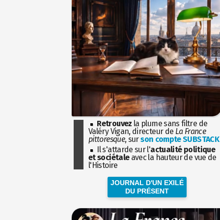
Retrouvez
la plume sans filtre de
Valéry Vigan, directeur de
La France
pittoresque
, sur
son compte SUBSTACK
Il s'attarde sur l'
actualité politique
et sociétale
avec la hauteur de vue de
l'Histoire
JOURNAL D'UN EXILÉ
DU PRÉSENT