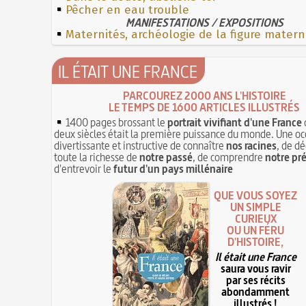
Pêcher en eau trouble
MANIFESTATIONS / EXPOSITIONS
Maternités, archéologie de la figure matern
IL ÉTAIT UNE FRANCE
PARCOUREZ 2000 ANS L'HISTOIRE
LE TEMPS DE 1600 ARTICLES ILLUSTRÉS
1400 pages brossant le
portrait vivifiant d'une France
deux siècles était la première puissance du monde. Une oc
divertissante et instructive de connaître
nos racines
, de dé
toute la richesse de
notre passé
, de comprendre
notre pr
d'entrevoir le
futur d'un pays millénaire
QUE VOUS SOYEZ
UN SIMPLE
CURIEUX
OU UN FÉRU
D'HISTOIRE,
Il était une France
saura vous ravir
par ses récits
abondamment
illustrés !