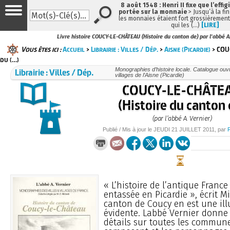
8 août 1548 : Henri II fixe que l’effig
portée sur la monnaie
> Jusqu’à la fin
les monnaies étaient fort grossièrement 
qui les (…)
[LIRE]
Livre histoire COUCY-LE-CHÂTEAU (Histoire du canton de) par l'abbé A
Vous êtes ici :
Accueil
>
Librairie : Villes / Dép.
>
Aisne (Picardie)
> COU
du (…)
Librairie : Villes / Dép.
Monographies d’histoire locale. Catalogue ouvra
villages de l’Aisne (Picardie)
COUCY-LE-CHÂTE
(Histoire du canton 
(par l’abbé A. Vernier)
Publié / Mis à jour le
JEUDI
21 JUILLET 2011
, par
« L’histoire de l’antique Franc
entassée en Picardie », écrit Mi
canton de Coucy en est une ill
évidente. Labbé Vernier donne
détails sur toutes les commune