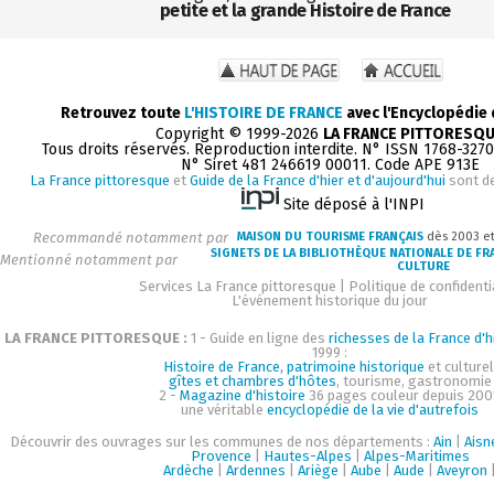
petite et la grande Histoire de France
Retrouvez toute
L'HISTOIRE DE FRANCE
avec l'Encyclopédie
Copyright © 1999-2026
LA FRANCE PITTORESQ
Tous droits réservés. Reproduction interdite. N° ISSN 1768-327
N° Siret 481 246619 00011. Code APE 913E
La France pittoresque
et
Guide de la France d'hier et d'aujourd'hui
sont d
Site déposé à l'INPI
Recommandé notamment par
MAISON DU TOURISME FRANÇAIS
dès 2003 e
SIGNETS DE LA BIBLIOTHÈQUE NATIONALE DE FR
Mentionné notamment par
CULTURE
Services La France pittoresque
|
Politique de confidenti
L'événement historique du jour
LA FRANCE PITTORESQUE :
1 - Guide en ligne des
richesses de la France d'h
1999 :
Histoire de France, patrimoine historique
et culturel
gîtes et chambres d'hôtes
, tourisme, gastronomie
2 -
Magazine d'histoire
36 pages couleur depuis 200
une véritable
encyclopédie de la vie d'autrefois
Découvrir des ouvrages sur les communes de nos départements :
Ain
|
Aisn
Provence
|
Hautes-Alpes
|
Alpes-Maritimes
Ardèche
|
Ardennes
|
Ariège
|
Aube
|
Aude
|
Aveyron