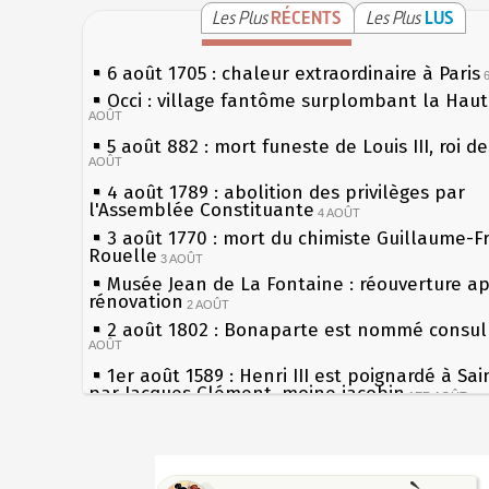
Les Plus
RÉCENTS
Les Plus
LUS
6 août 1705 : chaleur extraordinaire à Paris
Occi : village fantôme surplombant la Hau
AOÛT
5 août 882 : mort funeste de Louis III, roi d
AOÛT
4 août 1789 : abolition des privilèges par
l'Assemblée Constituante
4 AOÛT
3 août 1770 : mort du chimiste Guillaume-F
Rouelle
3 AOÛT
Musée Jean de La Fontaine : réouverture a
rénovation
2 AOÛT
2 août 1802 : Bonaparte est nommé consul 
AOÛT
1er août 1589 : Henri III est poignardé à Sa
par Jacques Clément, moine jacobin
1ER AOÛT
31 juillet 1899 : décret instaurant les moug
boîtes aux lettres en fonte de Léon Mougeot
Sécheresses (Grandes), étés caniculaires à 
30 juillet 1918 : mort d'Auguste Poulain, fo
les siècles
Chocolat Poulain
30 JUILLET