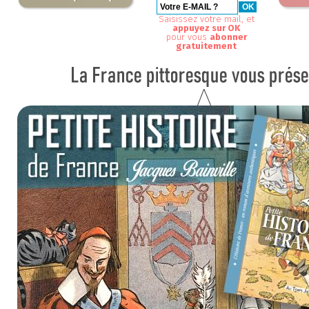
Saisissez votre mail, et
appuyez sur OK
pour vous
abonner
gratuitement