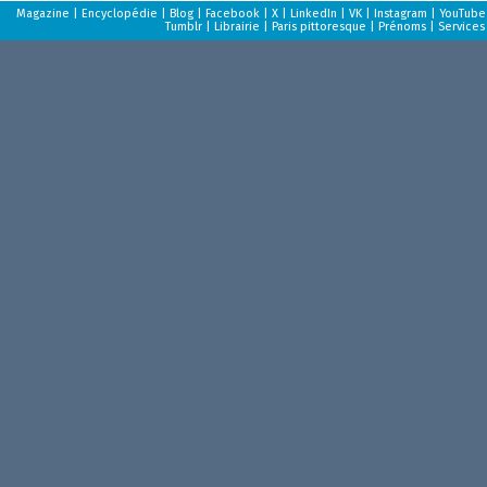
Magazine
|
Encyclopédie
|
Blog
|
Facebook
|
X
|
LinkedIn
|
VK
|
Instagram
|
YouTube
Tumblr
|
Librairie
|
Paris pittoresque
|
Prénoms
|
Services