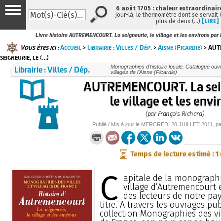
6 août 1705 : chaleur extraordinair
jour-là, le thermomètre dont se servait
plus de deux (…)
[LIRE]
Livre histoire AUTREMENCOURT. La seigneurie, le village et les environs par 
Vous êtes ici :
Accueil
>
Librairie : Villes / Dép.
>
Aisne (Picardie)
> AUT
seigneurie, le (…)
Librairie : Villes / Dép.
Monographies d’histoire locale. Catalogue ouvra
villages de l’Aisne (Picardie)
AUTREMENCOURT. La sei
le village et les envi
(par François Richard)
Publié / Mis à jour le
MERCREDI
20 JUILLET 2011
, p
Temps de lecture estimé : 1
C
apitale de la monographi
village d’Autremencourt 
des lecteurs de notre pay
titre. A travers les ouvrages pu
collection Monographies des vil