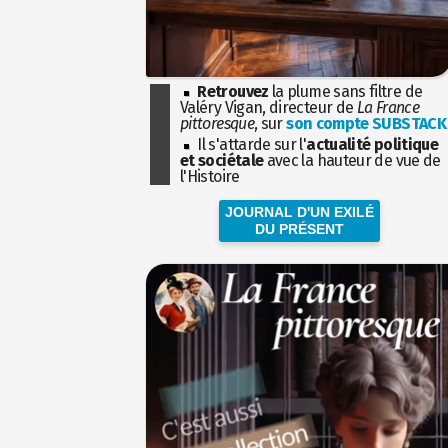
Retrouvez
la plume sans filtre de
Valéry Vigan, directeur de
La France
pittoresque
, sur
son compte SUBSTACK
Il s'attarde sur l'
actualité politique
et sociétale
avec la hauteur de vue de
l'Histoire
JOURNAL D'UN EXILÉ
DU PRÉSENT