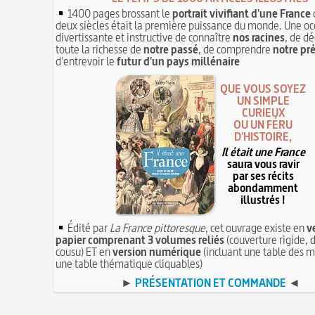
1400 pages brossant le
portrait vivifiant d'une France
deux siècles était la première puissance du monde. Une oc
divertissante et instructive de connaître
nos racines
, de dé
toute la richesse de
notre passé
, de comprendre
notre pr
d'entrevoir le
futur d'un pays millénaire
QUE VOUS SOYEZ
UN SIMPLE
CURIEUX
OU UN FÉRU
D'HISTOIRE,
Il était une France
saura vous ravir
par ses récits
abondamment
illustrés !
Édité par
La France pittoresque
, cet ouvrage existe en
v
papier comprenant 3 volumes reliés
(couverture rigide, d
cousu) ET en
version numérique
(incluant une table des m
une table thématique cliquables)
►
PRÉSENTATION ET COMMANDE
◄