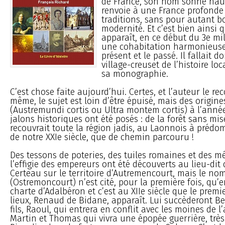
de France, son nom sonne haut e
renvoie à une France profonde 
traditions, sans pour autant b
modernité. Et c’est bien ainsi q
apparaît, en ce début du 3e mi
une cohabitation harmonieuse
présent et le passé. Il fallait d
village-creuset de l’histoire loc
sa monographie.
C’est chose faite aujourd’hui. Certes, et l’auteur le re
même, le sujet est loin d’être épuisé, mais des origine
(Austremundi cortis ou Ultra montem cortis) à l’année
jalons historiques ont été posés : de la forêt sans mis
recouvrait toute la région jadis, au Laonnois à prédo
de notre XXIe siècle, que de chemin parcouru !
Des tessons de poteries, des tuiles romaines et des mé
l’effigie des empereurs ont été découverts au lieu-dit 
Certeau sur le territoire d’Autremencourt, mais le nom
(Ostremoncourt) n’est cité, pour la première fois, qu’
charte d’Adalbéron et c’est au XIIe siècle que le premi
lieux, Renaud de Bidane, apparaît. Lui succèderont Be
fils, Raoul, qui entrera en conflit avec les moines de l
Martin et Thomas qui vivra une épopée guerrière, très 