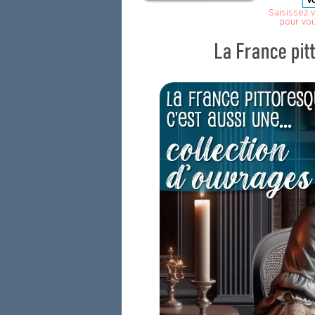
Saisissez v
pour vo