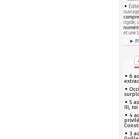
Édité
ouvrage
compren
rigide, 
numéri
et une 
►
P
6 a
extrao
Occi
surpl
5 a
III, r
4 a
privi
Const
3 a
Guill