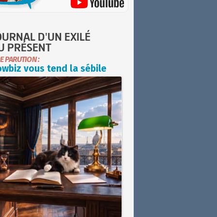
OURNAL D'UN EXILÉ
U PRÉSENT
E PARUTION :
wbiz vous tend la sébile