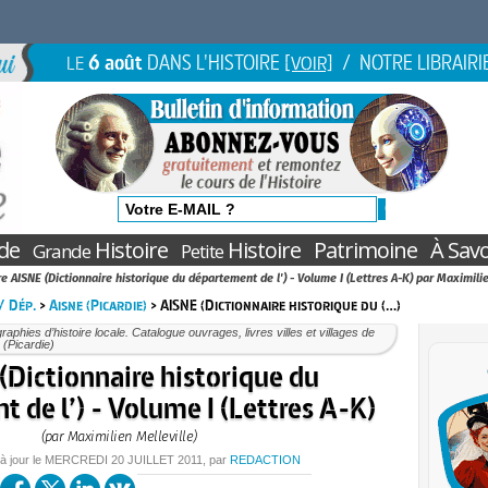
6 août
DANS L'HISTOIRE
/ NOTRE LIBRAIRI
LE
[VOIR]
de
Histoire
Histoire
Patrimoine
À Savo
Grande
Petite
re AISNE (Dictionnaire historique du département de l') - Volume I (Lettres A-K) par Maximili
 / Dép.
>
Aisne (Picardie)
> AISNE (Dictionnaire historique du (…)
aphies d’histoire locale. Catalogue ouvrages, livres villes et villages de
e (Picardie)
(Dictionnaire historique du
 de l’) - Volume I (Lettres A-K)
(par Maximilien Melleville)
 à jour le
MERCREDI
20 JUILLET 2011
, par
REDACTION