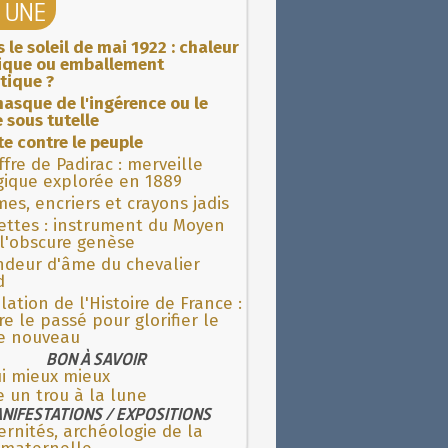
A UNE
 le soleil de mai 1922 : chaleur
rique ou emballement
tique ?
asque de l'ingérence ou le
 sous tutelle
ite contre le peuple
fre de Padirac : merveille
gique explorée en 1889
es, encriers et crayons jadis
ettes : instrument du Moyen
l'obscure genèse
ndeur d'âme du chevalier
d
lation de l'Histoire de France :
re le passé pour glorifier le
 nouveau
BON À SAVOIR
ui mieux mieux
e un trou à la lune
NIFESTATIONS / EXPOSITIONS
rnités, archéologie de la