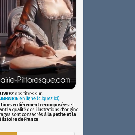
UVREZ
nos titres sur...
IBRAIRIE
en ligne (cliquez ici)
itions entièrement recomposées
et
nt la qualité des illustrations d'origine,
rages sont consacrés à
la petite et la
Histoire de France