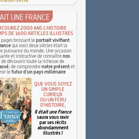
 maternelle
TAIT UNE FRANCE
RCOUREZ 2000 ANS L'HISTOIRE
MPS DE 1600 ARTICLES ILLUSTRÉS
pages brossant le
portrait vivifiant
rance
qui voici deux siècles était la
e puissance du monde. Une occasion
sante et instructive de connaître
nos
, de découvrir toute la richesse de
assé
, de comprendre
notre présent
et
oir le
futur d'un pays millénaire
QUE VOUS SOYEZ
UN SIMPLE
CURIEUX
OU UN FÉRU
D'HISTOIRE,
Il était une France
saura vous ravir
par ses récits
abondamment
illustrés !