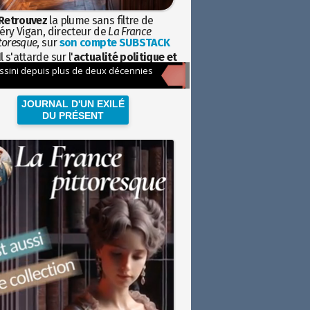
Retrouvez
la plume sans filtre de
éry Vigan, directeur de
La France
toresque
, sur
son compte SUBSTACK
l s'attarde sur l'
actualité politique et
ciétale
avec la hauteur de vue de
istoire
JOURNAL D'UN EXILÉ
DU PRÉSENT