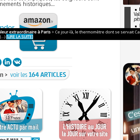
énements historiques...
Val
pit
I
nder
so
azon
l'H
n >
voir les
164 ARTICLES