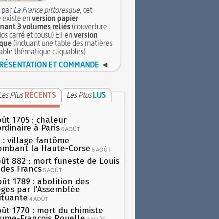
 par
La France pittoresque
, cet
 existe en
version papier
ant 3 volumes reliés
(couverture
dos carré et cousu) ET en
version
que
(incluant une table des matières
table thématique cliquables)
RÉSENTATION ET COMMANDE
◄
Les Plus
RÉCENTS
Les Plus
LUS
oût 1705 : chaleur
rdinaire à Paris
6 AOÛT
 : village fantôme
ombant la Haute-Corse
5 AOÛT
oût 882 : mort funeste de Louis
oi des Francs
5 AOÛT
oût 1789 : abolition des
lèges par l'Assemblée
ituante
4 AOÛT
oût 1770 : mort du chimiste
aume-François Rouelle