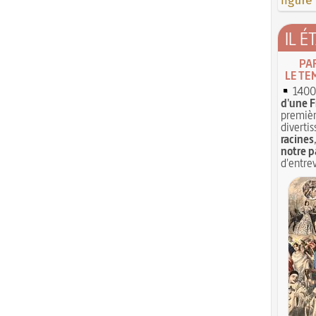
figure
IL É
PA
LE TE
1400 
d'une F
premièr
divertis
racines
notre p
d'entrev