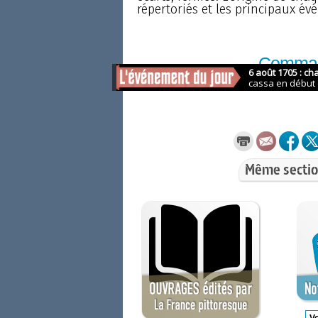
répertoriés et les principaux év
Comma
sur Am
Même sectio