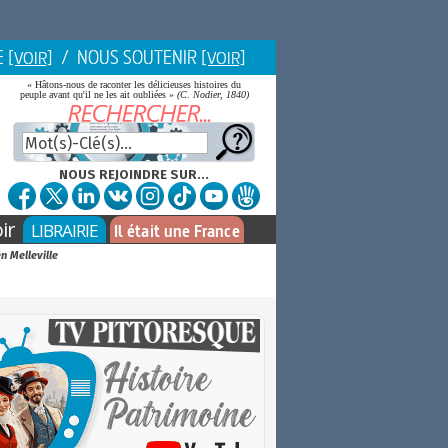
E
/ NOUS SOUTENIR
[VOIR]
[VOIR]
« Hâtons-nous de raconter les délicieuses histoires du
peuple avant qu'il ne les ait oubliées »
(C. Nodier, 1840)
NOUS REJOINDRE SUR...
ir
LIBRAIRIE
Il était une France
en Melleville