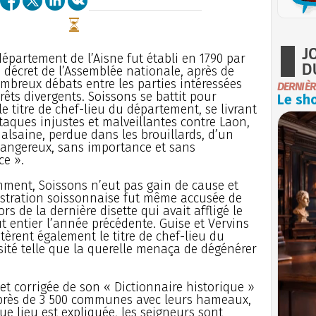
J
département de l’Aisne fut établi en 1790 par
D
 décret de l’Assemblée nationale, après de
mbreux débats entre les parties intéressées
DERNIÈR
rêts divergents. Soissons se battit pour
Le sho
le titre de chef-lieu du département, se livrant
taques injustes et malveillantes contre Laon,
malsaine, perdue dans les brouillards, d’un
dangereux, sans importance et sans
e ».
ment, Soissons n’eut pas gain de cause et
istration soissonnaise fut même accusée de
ors de la dernière disette qui avait affligé le
t entier l’année précédente. Guise et Vervins
tèrent également le titre de chef-lieu du
sité telle que la querelle menaça de dégénérer
et corrigée de son « Dictionnaire historique »
près de 3 500 communes avec leurs hameaux,
ue lieu est expliquée, les seigneurs sont