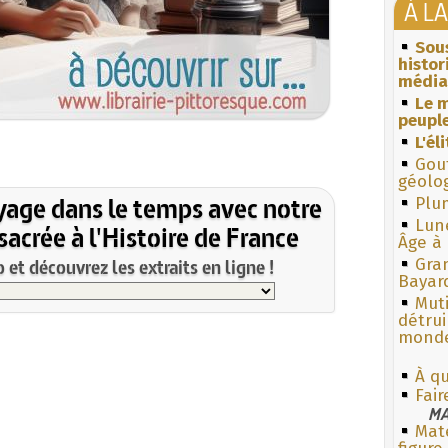
À L
Sous
histo
média
Le m
peuple
L'él
Gouf
géolo
yage dans le temps avec notre
Plum
Lun
acrée à l'Histoire de France
Âge à 
et découvrez les extraits en ligne !
Gra
Bayar
Muti
détrui
monde
À q
Fair
MA
Mate