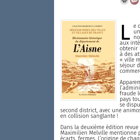
L
e 
un
no
aux inté
obtenir 
à des at
« ville 
séjour 
commerc
Apparem
l’admin
fraude l
pays tou
se dispu
second district, avec une animo
en collision sanglante !
Dans la deuxième édition revue 
Maximilien Melville mentionne 
écarts, fermes. L’origine de chaq