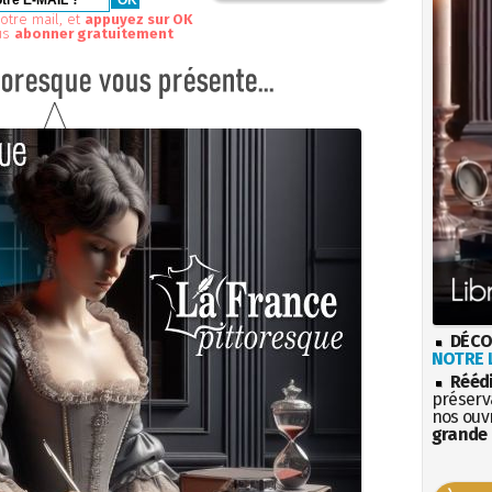
otre mail, et
appuyez sur OK
us
abonner gratuitement
DÉCO
NOTRE L
Rééd
préserva
nos ouv
grande 