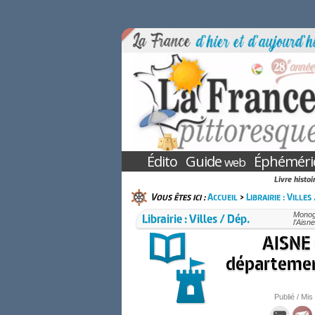
Édito
Guide
Éphéméri
web
Livre histoi
Vous êtes ici :
Accueil
>
Librairie : Villes
Librairie : Villes / Dép.
Monogr
l’Aisn
AISNE 
département
Publié / Mis