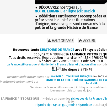
DÉCOUVREZ
nos titres sur...
NOTRE LIBRAIRIE
en ligne (cliquez ici)
Rééditions entièrement recomposées
et
préservant la qualité des illustrations
d'origine, nos ouvrages sont consacrés à
la
petite et la grande Histoire de France
Retrouvez toute
L'HISTOIRE DE FRANCE
avec l'Encyclopédie
Copyright © 1999-2026
LA FRANCE PITTORESQ
Tous droits réservés. Reproduction interdite. N° ISSN 1768-327
N° Siret 481 246619 00011. Code APE 913E
La France pittoresque
et
Guide de la France d'hier et d'aujourd'hui
sont d
Site déposé à l'INPI
Recommandé notamment par
MAISON DU TOURISME FRANÇAIS
dès 2003 e
SIGNETS DE LA BIBLIOTHÈQUE NATIONALE DE FR
Mentionné notamment par
CULTURE
Services La France pittoresque
|
Politique de confidenti
L'événement historique du jour
LA FRANCE PITTORESQUE :
1 - Guide en ligne des
richesses de la France d'h
1999 :
Histoire de France, patrimoine historique
et culturel