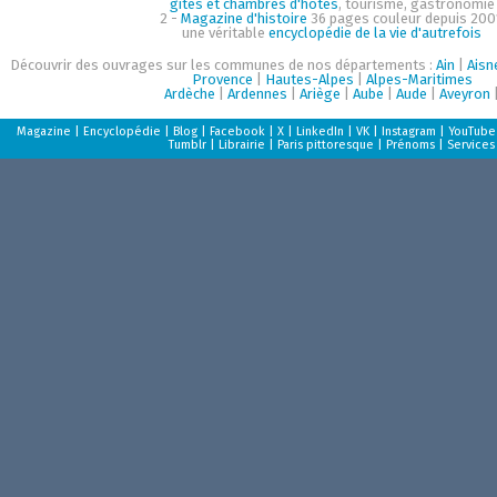
gîtes et chambres d'hôtes
, tourisme, gastronomie
2 -
Magazine d'histoire
36 pages couleur depuis 200
une véritable
encyclopédie de la vie d'autrefois
Découvrir des ouvrages sur les communes de nos départements :
Ain
|
Aisn
Provence
|
Hautes-Alpes
|
Alpes-Maritimes
Ardèche
|
Ardennes
|
Ariège
|
Aube
|
Aude
|
Aveyron
Magazine
|
Encyclopédie
|
Blog
|
Facebook
|
X
|
LinkedIn
|
VK
|
Instagram
|
YouTube
Tumblr
|
Librairie
|
Paris pittoresque
|
Prénoms
|
Services