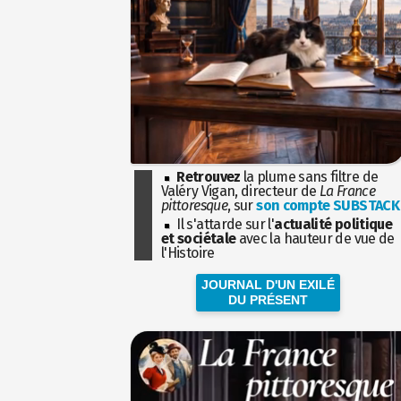
Retrouvez
la plume sans filtre de
Valéry Vigan, directeur de
La France
pittoresque
, sur
son compte SUBSTACK
Il s'attarde sur l'
actualité politique
et sociétale
avec la hauteur de vue de
l'Histoire
JOURNAL D'UN EXILÉ
DU PRÉSENT