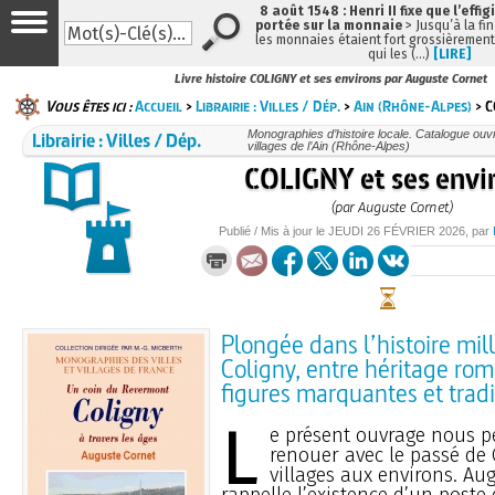
8 août 1548 : Henri II fixe que l’effig
portée sur la monnaie
> Jusqu’à la fin
les monnaies étaient fort grossièrement 
qui les (…)
[LIRE]
Livre histoire COLIGNY et ses environs par Auguste Cornet
Vous êtes ici :
Accueil
>
Librairie : Villes / Dép.
>
Ain (Rhône-Alpes)
> C
Librairie : Villes / Dép.
Monographies d’histoire locale. Catalogue ouvra
villages de l’Ain (Rhône-Alpes)
COLIGNY et ses envi
(par Auguste Cornet)
Publié / Mis à jour le
JEUDI
26 FÉVRIER 2026
, par
Plongée dans l’histoire mil
Coligny, entre héritage roma
figures marquantes et tradi
L
e présent ouvrage nous p
renouer avec le passé de 
villages aux environs. Au
rappelle l’existence d’un poste