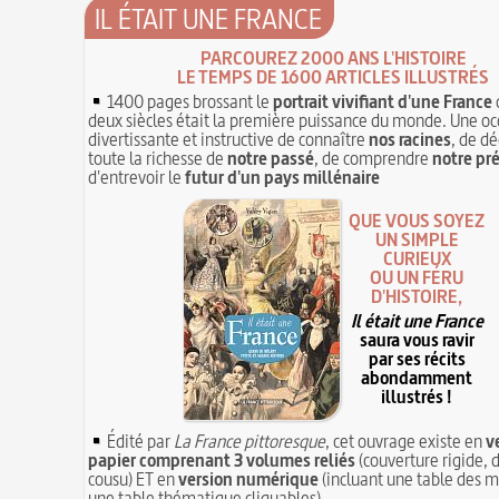
IL ÉTAIT UNE FRANCE
PARCOUREZ 2000 ANS L'HISTOIRE
LE TEMPS DE 1600 ARTICLES ILLUSTRÉS
1400 pages brossant le
portrait vivifiant d'une France
deux siècles était la première puissance du monde. Une oc
divertissante et instructive de connaître
nos racines
, de dé
toute la richesse de
notre passé
, de comprendre
notre pr
d'entrevoir le
futur d'un pays millénaire
QUE VOUS SOYEZ
UN SIMPLE
CURIEUX
OU UN FÉRU
D'HISTOIRE,
Il était une France
saura vous ravir
par ses récits
abondamment
illustrés !
Édité par
La France pittoresque
, cet ouvrage existe en
v
papier comprenant 3 volumes reliés
(couverture rigide, d
cousu) ET en
version numérique
(incluant une table des m
une table thématique cliquables)