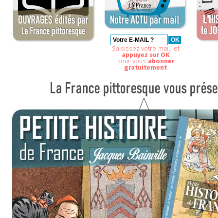
Saisissez votre mail, et
appuyez sur OK
pour vous
abonner
gratuitement