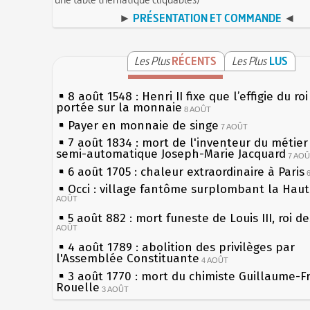
►
PRÉSENTATION ET COMMANDE
◄
Les Plus
RÉCENTS
Les Plus
LUS
8 août 1548 : Henri II fixe que l’effigie du ro
portée sur la monnaie
8 AOÛT
Payer en monnaie de singe
7 AOÛT
7 août 1834 : mort de l'inventeur du métier 
semi-automatique Joseph-Marie Jacquard
7 AO
6 août 1705 : chaleur extraordinaire à Paris
Occi : village fantôme surplombant la Hau
AOÛT
5 août 882 : mort funeste de Louis III, roi d
AOÛT
4 août 1789 : abolition des privilèges par
l'Assemblée Constituante
4 AOÛT
3 août 1770 : mort du chimiste Guillaume-F
Rouelle
3 AOÛT
Musée Jean de La Fontaine : réouverture a