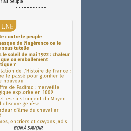
er au peuple
- - - - - - - - - - -
A UNE
ite contre le peuple
asque de l'ingérence ou le
 sous tutelle
 le soleil de mai 1922 : chaleur
rique ou emballement
tique ?
lation de l'Histoire de France :
re le passé pour glorifier le
 nouveau
fre de Padirac : merveille
gique explorée en 1889
ettes : instrument du Moyen
l'obscure genèse
ndeur d'âme du chevalier
d
es, encriers et crayons jadis
BON À SAVOIR