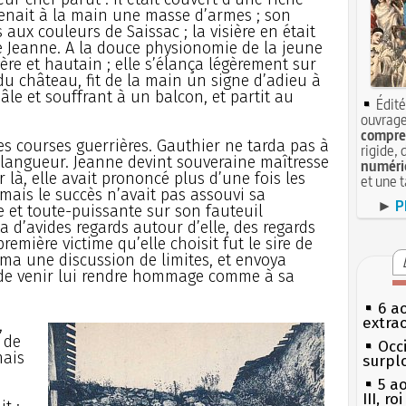
enait à la main une masse d’armes ; son
ux couleurs de Saissac ; la visière en était
e de Jeanne. A la douce physionomie de la jeune
ère et hautain ; elle s’élança légèrement sur
du château, fit de la main un signe d’adieu à
âle et souffrant à un balcon, et partit au
Édité
ouvrage
compren
ses courses guerrières. Gauthier ne tarda pas à
rigide, 
langueur. Jeanne devint souveraine maîtresse
numéri
r là, elle avait prononcé plus d’une fois les
et une 
mais le succès n’avait pas assouvi sa
►
P
e et toute-puissante sur son fauteuil
ta d’avides regards autour d’elle, des regards
remière victime qu’elle choisit fut le sire de
ama une discussion de limites, et envoya
de venir lui rendre hommage comme à sa
6 a
extrao
,
 de
Occi
mais
surpl
5 a
III, r