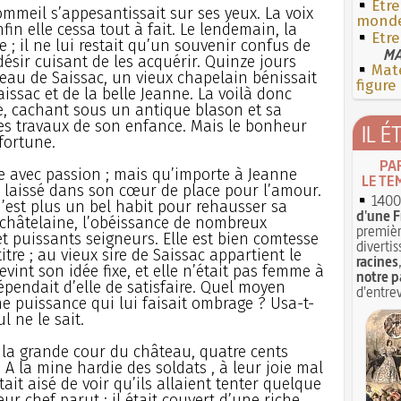
Etre
ommeil s’appesantissait sur ses yeux. La voix
mond
nfin elle cessa tout à fait. Le lendemain, la
Etre
ée ; il ne lui restait qu’un souvenir confus de
MA
ésir cuisant de les acquérir. Quinze jours
Mate
teau de Saissac, un vieux chapelain bénissait
figure
ssac et de la belle Jeanne. La voilà donc
ée, cachant sous un antique blason et sa
es travaux de son enfance. Mais le bonheur
IL É
fortune.
PA
e avec passion ; mais qu’importe à Jeanne
LE TE
s laissé dans son cœur de place pour l’amour.
1400 
n’est plus un bel habit pour rehausser sa
d'une F
e châtelaine, l’obéissance de nombreux
premièr
t puissants seigneurs. Elle est bien comtesse
divertis
itre ; au vieux sire de Saissac appartient le
racines
nt son idée fixe, et elle n’était pas femme à
notre p
dépendait d’elle de satisfaire. Quel moyen
d'entrev
e puissance qui lui faisait ombrage ? Usa-t-
l ne le sait.
s la grande cour du château, quatre cents
A la mine hardie des soldats , à leur joie mal
tait aisé de voir qu’ils allaient tenter quelque
ur chef parut : il était couvert d’une riche