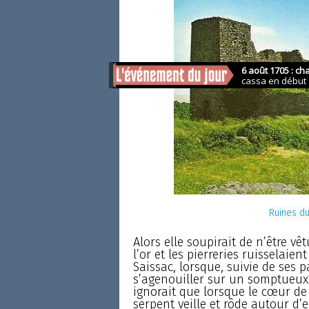
Ruines du
Alors elle soupirait de n’être v
l’or et les pierreries ruisselaien
Saissac, lorsque, suivie de ses pa
s’agenouiller sur un somptueux 
ignorait que lorsque le cœur de
serpent veille et rôde autour d’el