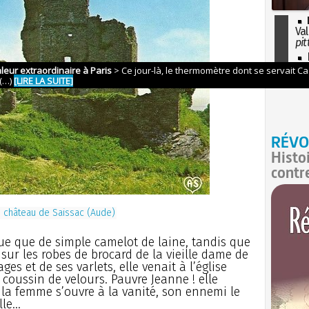
Val
pit
I
so
l'H
RÉVO
Histo
contr
 château de Saissac (Aude)
êtue que de simple camelot de laine, tandis que
t sur les robes de brocard de la vieille dame de
ges et de ses varlets, elle venait à l’église
coussin de velours. Pauvre Jeanne ! elle
 la femme s’ouvre à la vanité, son ennemi le
le...