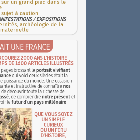
 sur un grand pied dans le
e
 sujet à caution
NIFESTATIONS / EXPOSITIONS
rnités, archéologie de la
 maternelle
TAIT UNE FRANCE
RCOUREZ 2000 ANS L'HISTOIRE
MPS DE 1600 ARTICLES ILLUSTRÉS
pages brossant le
portrait vivifiant
rance
qui voici deux siècles était la
e puissance du monde. Une occasion
sante et instructive de connaître
nos
, de découvrir toute la richesse de
assé
, de comprendre
notre présent
et
oir le
futur d'un pays millénaire
QUE VOUS SOYEZ
UN SIMPLE
CURIEUX
OU UN FÉRU
D'HISTOIRE,