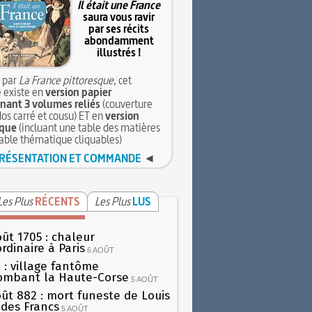
Il était une France
saura vous ravir
par ses récits
abondamment
illustrés !
 par
La France pittoresque
, cet
 existe en
version papier
ant 3 volumes reliés
(couverture
dos carré et cousu) ET en
version
que
(incluant une table des matières
table thématique cliquables)
RÉSENTATION ET COMMANDE
◄
Les Plus
RÉCENTS
Les Plus
LUS
oût 1705 : chaleur
rdinaire à Paris
6 AOÛT
 : village fantôme
ombant la Haute-Corse
5 AOÛT
oût 882 : mort funeste de Louis
oi des Francs
5 AOÛT