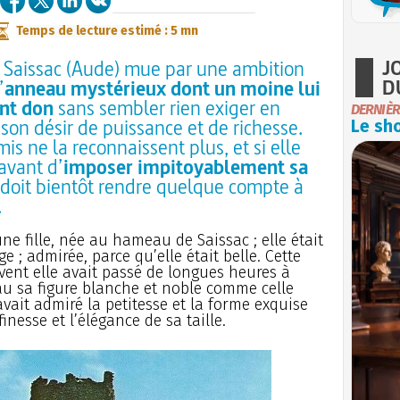
Temps de lecture estimé : 5 mn
J
 Saissac (Aude) mue par une ambition
D
’
anneau mystérieux dont un moine lui
ent don
sans sembler rien exiger en
DERNIÈR
son désir de puissance et de richesse.
Le sho
is ne la reconnaissent plus, et si elle
avant d’
imposer impitoyablement sa
e doit bientôt rendre quelque compte à
.
e fille, née au hameau de Saissac ; elle était
ge ; admirée, parce qu’elle était belle. Cette
vent elle avait passé de longues heures à
au sa figure blanche et noble comme celle
avait admiré la petitesse et la forme exquise
inesse et l’élégance de sa taille.