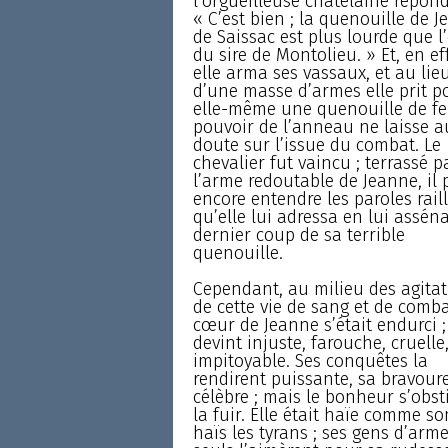
l’orgueilleuse châtelaine répondi
« C’est bien ; la quenouille de 
de Saissac est plus lourde que l
du sire de Montolieu. » Et, en eff
elle arma ses vassaux, et au lie
d’une masse d’armes elle prit p
elle-même une quenouille de fer
pouvoir de l’anneau ne laisse 
doute sur l’issue du combat. Le
chevalier fut vaincu ; terrassé p
l’arme redoutable de Jeanne, il 
encore entendre les paroles rail
qu’elle lui adressa en lui assén
dernier coup de sa terrible
quenouille.
Cependant, au milieu des agitat
de cette vie de sang et de comba
cœur de Jeanne s’était endurci ; 
devint injuste, farouche, cruelle
impitoyable. Ses conquêtes la
rendirent puissante, sa bravour
célèbre ; mais le bonheur s’obst
la fuir. Elle était haïe comme so
haïs les tyrans ; ses gens d’arm