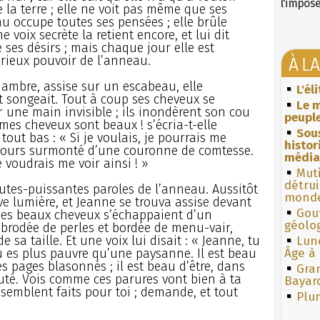
l'impos
e la terre ; elle ne voit pas même que ses
 occupe toutes ses pensées ; elle brûle
 voix secrète la retient encore, et lui dit
e ses désirs ; mais chaque jour elle est
À L
rieux pouvoir de l’anneau.
chambre, assise sur un escabeau, elle
L'él
t songeait. Tout à coup ses cheveux se
Le m
une main invisible ; ils inondèrent son cou
peuple
mes cheveux sont beaux ! s’écria-t-elle
Sous
 tout bas : « Si je voulais, je pourrais me
histo
lours surmonté d’une couronne de comtesse.
média
e voudrais me voir ainsi ! »
Muti
détrui
outes-puissantes paroles de l’anneau. Aussitôt
monde
ve lumière, et Jeanne se trouva assise devant
Gouf
Ses beaux cheveux s’échappaient d’un
géolo
 brodée de perles et bordée de menu-vair,
 sa taille. Et une voix lui disait : « Jeanne, tu
Lun
tu es plus pauvre qu’une paysanne. Il est beau
Âge à 
es pages blasonnés ; il est beau d’être, dans
Gra
uté. Vois comme ces parures vont bien à ta
Bayar
semblent faits pour toi ; demande, et tout
Plum