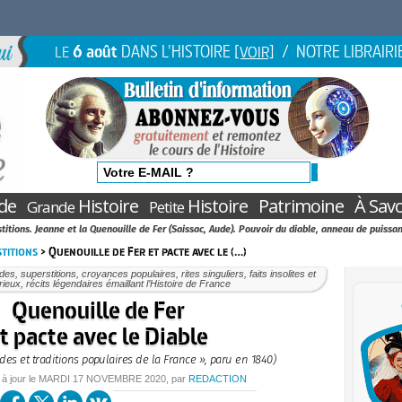
6 août
DANS L'HISTOIRE
/ NOTRE LIBRAIRI
LE
[VOIR]
de
Histoire
Histoire
Patrimoine
À Savo
Grande
Petite
itions. Jeanne et la Quenouille de Fer (Saissac, Aude). Pouvoir du diable, anneau de puiss
titions
> Quenouille de Fer et pacte avec le (…)
es, superstitions, croyances populaires, rites singuliers, faits insolites et
ieux, récits légendaires émaillant l’Histoire de France
Quenouille de Fer
t pacte avec le Diable
des et traditions populaires de la France », paru en 1840)
 à jour le
MARDI
17 NOVEMBRE 2020
, par
REDACTION