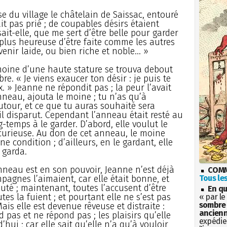
ise du village le châtelain de Saissac, entouré
ait pas prié ; de coupables désirs étaient
ait-elle, que me sert d’être belle pour garder
plus heureuse d’être faite comme les autres
nir laide, ou bien riche et noble... »
moine d’une haute stature se trouva debout
e. « Je viens exaucer ton désir : je puis te
. » Jeanne ne répondit pas ; la peur l’avait
nneau, ajouta le moine ; tu n’as qu’à
utour, et ce que tu auras souhaité sera
il disparut. Cependant l’anneau était resté au
g-temps à le garder. D’abord, elle voulut le
it curieuse. Au don de cet anneau, le moine
 condition ; d’ailleurs, en le gardant, elle
e garda.
anneau est en son pouvoir, Jeanne n’est déjà
COMM
pagnes l’aimaient, car elle était bonne, et
Tous les
uté ; maintenant, toutes l’accusent d’être
En qu
tes la fuient ; et pourtant elle ne s’est pas
« par le
sombre 
is elle est devenue rêveuse et distraite :
ancienn
 pas et ne répond pas ; les plaisirs qu’elle
expédien
’hui ; car elle sait qu’elle n’a qu’à vouloir