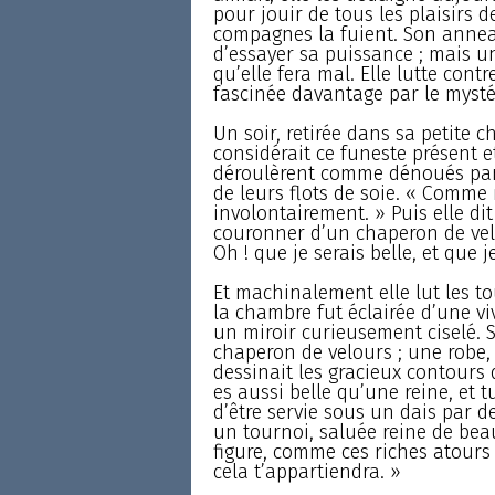
pour jouir de tous les plaisirs d
compagnes la fuient. Son anneau
d’essayer sa puissance ; mais une
qu’elle fera mal. Elle lutte contr
fascinée davantage par le mysté
Un soir, retirée dans sa petite 
considérait ce funeste présent e
déroulèrent comme dénoués par 
de leurs flots de soie. « Comme 
involontairement. » Puis elle dit
couronner d’un chaperon de ve
Oh ! que je serais belle, et que j
Et machinalement elle lut les t
la chambre fut éclairée d’une vi
un miroir curieusement ciselé. 
chaperon de velours ; une robe,
dessinait les gracieux contours de
es aussi belle qu’une reine, et 
d’être servie sous un dais par d
un tournoi, saluée reine de bea
figure, comme ces riches atours 
cela t’appartiendra. »