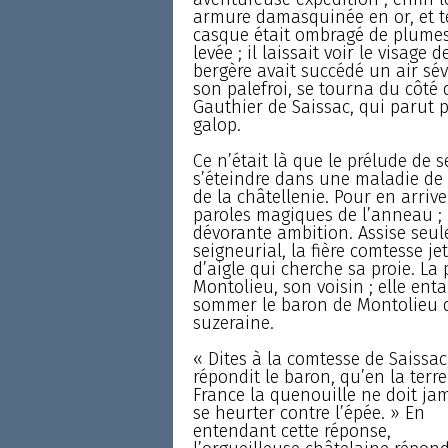
armure damasquinée en or, et t
casque était ombragé de plumes a
levée ; il laissait voir le visag
bergère avait succédé un air sév
son palefroi, se tourna du côté 
Gauthier de Saissac, qui parut p
galop.
Ce n’était là que le prélude de 
s’éteindre dans une maladie de 
de la châtellenie. Pour en arrive
paroles magiques de l’anneau ; 
dévorante ambition. Assise seul
seigneurial, la fière comtesse je
d’aigle qui cherche sa proie. La p
Montolieu, son voisin ; elle ent
sommer le baron de Montolieu 
suzeraine.
« Dites à la comtesse de Saissac
répondit le baron, qu’en la terre
France la quenouille ne doit ja
se heurter contre l’épée. » En
entendant cette réponse,