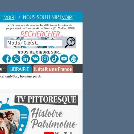
E
/ NOUS SOUTENIR
[VOIR]
[VOIR]
« Hâtons-nous de raconter les délicieuses histoires du
peuple avant qu'il ne les ait oubliées »
(C. Nodier, 1840)
NOUS REJOINDRE SUR...
ir
LIBRAIRIE
Il était une France
ance, ambition, bonheur perdu