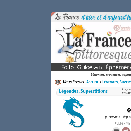
Édito
Guide
Éphéméri
web
Légendes, croyances, superst
Vous êtes ici :
Accueil
>
Légendes, Supers
Légendes, Superstitions
Légend
mystér
e
(D’après « Légen
Publié / Mis