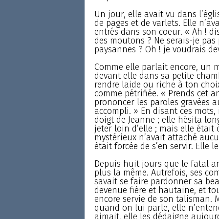
Un jour, elle avait vu dans l’égl
de pages et de varlets. Elle n’av
entrés dans son coeur. « Ah ! dis
des moutons ? Ne serais-je pas 
paysannes ? Oh ! je voudrais deve
Comme elle parlait encore, un 
devant elle dans sa petite chambr
rendre laide ou riche à ton choix
comme pétrifiée. « Prends cet a
prononcer les paroles gravées a
accompli. » En disant ces mots, 
doigt de Jeanne ; elle hésita lon
jeter loin d’elle ; mais elle éta
mystérieux n’avait attaché aucune
était forcée de s’en servir. Elle l
Depuis huit jours que le fatal 
plus la même. Autrefois, ses com
savait se faire pardonner sa bea
devenue fière et hautaine, et tou
encore servie de son talisman. Ma
quand on lui parle, elle n’entend
aimait, elle les dédaigne aujourd