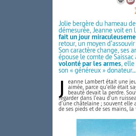
Jolie bergère du hameau de
démesurée, Jeanne voit en l
fait un jour miraculeusem
retour, un moyen d’assouvir 
Son caractère change, ses am
épouse le comte de Saissac 
volonté par les armes
, ell
son « généreux » donateur..
J
eanne Lambert était une jeun
aimée, parce qu’elle était sa
beauté devait la perdre. Sou
regarder dans l’eau d’un ruisse
d’une châtelaine ; souvent elle 
de ses pieds et de ses mains, la f