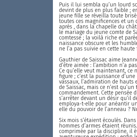
Puis il lui sembla qu’un lourd s
devint de plus en plus faible ; e
jeune fille se réveilla toute bris
toutes ces magnificences et un d
après , dans la chapelle du châ
le mariage du jeune comte de Sai
comtesse ; la voilà riche et par
naissance obscure et les humbl
ne l’a pas suivie en cette haute 
Gauthier de Saissac aime Jeann
d’être aimée : l’ambition n’a pa
Ce qu’elle veut maintenant, ce 
figure ; c’est la puissance d’un
vassaux, l’admiration de hauts e
de Saissac, mais ce n’est qu’un t
commandement. Cette pensée devi
s’arrêter devant un désir qu’il 
employa-t-elle pour anéantir un
elle du pouvoir de l’anneau ? Nu
Six mois s’étaient écoulés. Dan
hommes d’armes étaient réunis. 
comprimée par la discipline, il é
aventureuse expédition ; enfin le