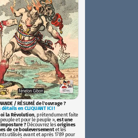
ANDE / RÉSUMÉ de l'ouvrage ?
 détails en CLIQUANT ICI !
oi la Révolution
, prétendument faite
 peuple et pour le peuple »,
est une
imposture ?
Découvrez les
origines
es de ce bouleversement
et les
ts utilisés avant et après 1789 pour