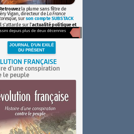
Retrouvez
la plume sans filtre de
éry Vigan, directeur de
La France
toresque
, sur
son compte SUBSTACK
l s'attarde sur l'
actualité politique et
ciétale
avec la hauteur de vue de
istoire
JOURNAL D'UN EXILÉ
DU PRÉSENT
LUTION FRANÇAISE
ire d'une conspiration
e le peuple