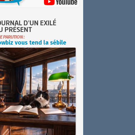
OURNAL D'UN EXILÉ
U PRÉSENT
E PARUTION :
wbiz vous tend la sébile