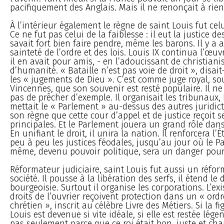
pacifiquement des Anglais. Mais il ne renonçait à rien
À l’intérieur également le règne de saint Louis fut celu
Ce ne fut pas celui de la faiblesse : il eut la justice des
savait fort bien faire pendre, même les barons. Il y a 
sainteté de l’ordre et des lois. Louis IX continua l’œuvr
il en avait pour amis, - en l’adoucissant de christiani
d’humanité. « Bataille n’est pas voie de droit », disait
les « jugements de Dieu ». C’est comme juge royal, so
Vincennes, que son souvenir est resté populaire. Il ne
pas de prêcher d’exemple. Il organisait les tribunaux, 
mettait le « Parlement » au-dessus des autres juridict
son règne que cette cour d’appel et de justice reçoit s
principales. Et le Parlement jouera un grand rôle dans
En unifiant le droit, il unira la nation. Il renforcera l’
peu à peu les justices féodales, jusqu’au jour où le P
même, devenu pouvoir politique, sera un danger pour
Réformateur judiciaire, saint Louis fut aussi un réfor
société. Il pousse à la libération des serfs, il étend le 
bourgeoisie. Surtout il organise les corporations. L’exi
droits de l’ouvrier reçoivent protection dans un « ordr
chrétien », inscrit au célèbre Livre des Métiers. Si la f
Louis est devenue si vite idéale, si elle est restée légen
pas seulement parce que ce roi était bon, juste et char