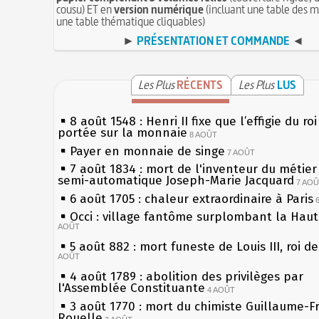
cousu) ET en
version numérique
(incluant une table des m
une table thématique cliquables)
►
PRÉSENTATION ET COMMANDE
◄
Les Plus
RÉCENTS
Les Plus
LUS
8 août 1548 : Henri II fixe que l’effigie du ro
portée sur la monnaie
8 AOÛT
Payer en monnaie de singe
7 AOÛT
7 août 1834 : mort de l'inventeur du métier 
semi-automatique Joseph-Marie Jacquard
7 AO
6 août 1705 : chaleur extraordinaire à Paris
Occi : village fantôme surplombant la Hau
AOÛT
5 août 882 : mort funeste de Louis III, roi d
AOÛT
4 août 1789 : abolition des privilèges par
l'Assemblée Constituante
4 AOÛT
3 août 1770 : mort du chimiste Guillaume-F
Rouelle