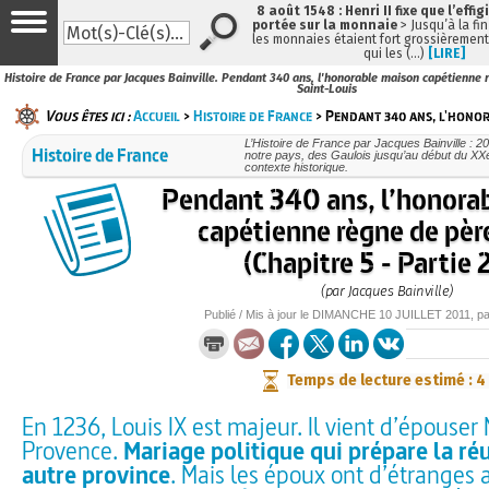
8 août 1548 : Henri II fixe que l’effig
portée sur la monnaie
> Jusqu’à la fin
les monnaies étaient fort grossièrement 
qui les (…)
[LIRE]
Histoire de France par Jacques Bainville. Pendant 340 ans, l'honorable maison capétienne rè
Saint-Louis
Vous êtes ici :
Accueil
>
Histoire de France
> Pendant 340 ans, l'honor
L’Histoire de France par Jacques Bainville : 2
Histoire de France
notre pays, des Gaulois jusqu’au début du XX
contexte historique.
Pendant 340 ans, l’honora
capétienne règne de père
(Chapitre 5 - Partie 
(par Jacques Bainville)
Publié / Mis à jour le
DIMANCHE
10 JUILLET 2011
, p
Temps de lecture estimé : 4
En 1236, Louis IX est majeur. Il vient d’épouser
Provence.
Mariage politique qui prépare la ré
autre province
. Mais les époux ont d’étranges a