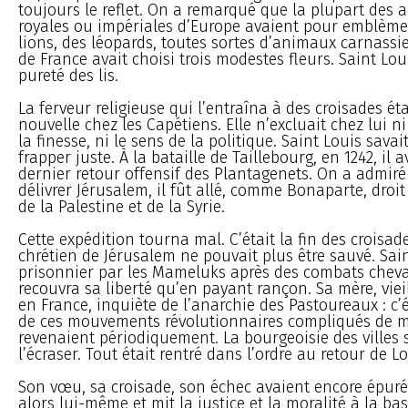
toujours le reflet. On a remarqué que la plupart des 
royales ou impériales d’Europe avaient pour emblèmes
lions, des léopards, toutes sortes d’animaux carnassi
de France avait choisi trois modestes fleurs. Saint Loui
pureté des lis.
La ferveur religieuse qui l’entraîna à des croisades éta
nouvelle chez les Capétiens. Elle n’excluait chez lui ni
la finesse, ni le sens de la politique. Saint Louis savait
frapper juste. À la bataille de Taillebourg, en 1242, il a
dernier retour offensif des Plantagenets. On a admiré
délivrer Jérusalem, il fût allé, comme Bonaparte, droit
de la Palestine et de la Syrie.
Cette expédition tourna mal. C’était la fin des croisad
chrétien de Jérusalem ne pouvait plus être sauvé. Sain
prisonnier par les Mameluks après des combats cheva
recouvra sa liberté qu’en payant rançon. Sa mère, vieill
en France, inquiète de l’anarchie des Pastoureaux : c’
de ces mouvements révolutionnaires compliqués de m
revenaient périodiquement. La bourgeoisie des villes
l’écraser. Tout était rentré dans l’ordre au retour de Lo
Son vœu, sa croisade, son échec avaient encore épuré 
alors lui-même et mit la justice et la moralité à la ba