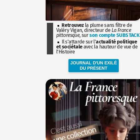
Retrouvez
la plume sans filtre de
Valéry Vigan, directeur de
La France
pittoresque
, sur
son compte SUBSTACK
Il s'attarde sur l'
actualité politique
et sociétale
avec la hauteur de vue de
l'Histoire
JOURNAL D'UN EXILÉ
DU PRÉSENT