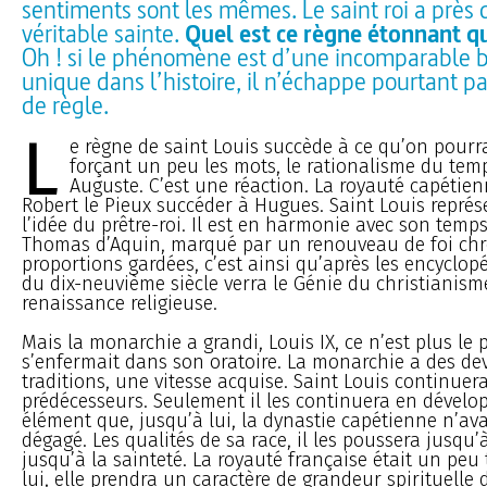
sentiments sont les mêmes. Le saint roi a près 
véritable sainte.
Quel est ce règne étonnant qu
Oh ! si le phénomène est d’une incomparable be
unique dans l’histoire, il n’échappe pourtant p
de règle.
L
e règne de saint Louis succède à ce qu’on pourra
forçant un peu les mots, le rationalisme du tem
Auguste. C’est une réaction. La royauté capétien
Robert le Pieux succéder à Hugues. Saint Louis représ
l’idée du prêtre-roi. Il est en harmonie avec son temps
Thomas d’Aquin, marqué par un renouveau de foi chr
proportions gardées, c’est ainsi qu’après les encyclopé
du dix-neuvième siècle verra le Génie du christianism
renaissance religieuse.
Mais la monarchie a grandi, Louis IX, ce n’est plus le 
s’enfermait dans son oratoire. La monarchie a des dev
traditions, une vitesse acquise. Saint Louis continuer
prédécesseurs. Seulement il les continuera en dével
élément que, jusqu’à lui, la dynastie capétienne n’ava
dégagé. Les qualités de sa race, il les poussera jusqu’à
jusqu’à la sainteté. La royauté française était un peu t
lui, elle prendra un caractère de grandeur spirituelle 