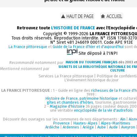
Retrouvez toute
L'HISTOIRE DE FRANCE
avec l'Encyclopédie
Copyright © 1999-2026
LA FRANCE PITTORESQ
Tous droits réservés. Reproduction interdite. N° ISSN 1768-327
N° Siret 481 246619 00011. Code APE 913E
La France pittoresque
et
Guide de la France d'hier et d'aujourd'hui
sont d
Site déposé à l'INPI
Recommandé notamment par
MAISON DU TOURISME FRANÇAIS
dès 2003 e
SIGNETS DE LA BIBLIOTHÈQUE NATIONALE DE FR
Mentionné notamment par
CULTURE
Services La France pittoresque
|
Politique de confidenti
L'événement historique du jour
LA FRANCE PITTORESQUE :
1 - Guide en ligne des
richesses de la France d'h
1999 :
Histoire de France, patrimoine historique
et culturel
gîtes et chambres d'hôtes
, tourisme, gastronomie
2 -
Magazine d'histoire
36 pages couleur depuis 200
une véritable
encyclopédie de la vie d'autrefois
Découvrir des ouvrages sur les communes de nos départements :
Ain
|
Aisn
Provence
|
Hautes-Alpes
|
Alpes-Maritimes
Ardèche
|
Ardennes
|
Ariège
|
Aube
|
Aude
|
Aveyron