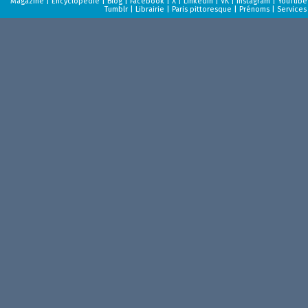
Magazine
|
Encyclopédie
|
Blog
|
Facebook
|
X
|
LinkedIn
|
VK
|
Instagram
|
YouTube
Tumblr
|
Librairie
|
Paris pittoresque
|
Prénoms
|
Services