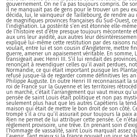
gouvernement. On ne l’a pas toujours compris. De s
il ne manquait pas de gens pour le trouver un peu exa
décida, lui, le vainqueur de Taillebourg, de rendre au 
de magnifiques provinces françaises du Sud-Ouest, ce
l’indignation. La postérité s’en est étonnée elle-même,
de l’histoire est d’être presque toujours mécontente e
aux uns leur avidité, aux autres leur désintéressement
expliqué lui-même cette restitution par des raisons nat
voulait, entre lui et son cousin d’Angleterre, mettre fin
guerre, amener un apaisement véritable. En somme, L
transigeait avec Henri III. S’il lui rendait des provinces,
renonçait à revendiquer celles qu’il avait perdues, n
Normandie, ce qui était important puisque les Planta
refusé jusque-là de regarder comme définitives les a
Philippe Auguste. En outre Henri III reconnaissait la 
roi de France sur la Guyenne et les territoires rétrocéd
un marché, c’était l’arrangement qui vaut mieux qu’un
pensée de saint Louis était politique et non pas mystiq
seulement plus haut que les autres Capétiens la ten
maison qui était de mettre le bon droit de son côté. Cer
trompé s’il a cru qu’il assurait pour toujours la paix a
Rien ne permet de lui attribuer cette pensée. Ce n’éta
règlement provisoire, une trêve. En prenant soin d’exig
l’hommage de vassalité, saint Louis marquait assez qu’
l’avenir. Tant mieux si la France pouvait un jour se lib