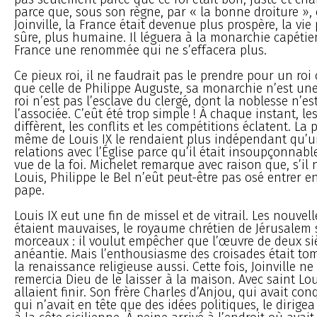
parce que, sous son règne, par « la bonne droiture »,
Joinville, la France était devenue plus prospère, la vie
sûre, plus humaine. Il léguera à la monarchie capétie
France une renommée qui ne s’effacera plus.
Ce pieux roi, il ne faudrait pas le prendre pour un roi 
que celle de Philippe Auguste, sa monarchie n’est une
roi n’est pas l’esclave du clergé, dont la noblesse n’e
l’associée. C’eût été trop simple ! À chaque instant, les
diffèrent, les conflits et les compétitions éclatent. La p
même de Louis IX le rendaient plus indépendant qu’u
relations avec l’Église parce qu’il était insoupçonnabl
vue de la foi. Michelet remarque avec raison que, s’il 
Louis, Philippe le Bel n’eût peut-être pas osé entrer en
pape.
Louis IX eut une fin de missel et de vitrail. Les nouvel
étaient mauvaises, le royaume chrétien de Jérusalem s
morceaux : il voulut empêcher que l’œuvre de deux siè
anéantie. Mais l’enthousiasme des croisades était tom
la renaissance religieuse aussi. Cette fois, Joinville ne
remercia Dieu de le laisser à la maison. Avec saint Lou
allaient finir. Son frère Charles d’Anjou, qui avait conqu
qui n’avait en tête que des idées politiques, le dirigea