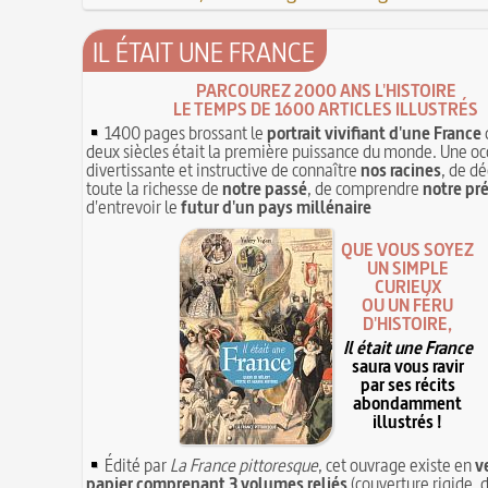
IL ÉTAIT UNE FRANCE
PARCOUREZ 2000 ANS L'HISTOIRE
LE TEMPS DE 1600 ARTICLES ILLUSTRÉS
1400 pages brossant le
portrait vivifiant d'une France
deux siècles était la première puissance du monde. Une oc
divertissante et instructive de connaître
nos racines
, de dé
toute la richesse de
notre passé
, de comprendre
notre pr
d'entrevoir le
futur d'un pays millénaire
QUE VOUS SOYEZ
UN SIMPLE
CURIEUX
OU UN FÉRU
D'HISTOIRE,
Il était une France
saura vous ravir
par ses récits
abondamment
illustrés !
Édité par
La France pittoresque
, cet ouvrage existe en
v
papier comprenant 3 volumes reliés
(couverture rigide, d