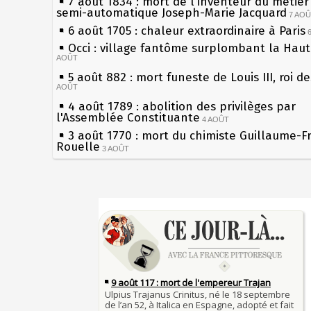
7 août 1834 : mort de l'inventeur du métier 
semi-automatique Joseph-Marie Jacquard
7 AO
6 août 1705 : chaleur extraordinaire à Paris
Occi : village fantôme surplombant la Hau
AOÛT
5 août 882 : mort funeste de Louis III, roi d
AOÛT
4 août 1789 : abolition des privilèges par
l'Assemblée Constituante
4 AOÛT
3 août 1770 : mort du chimiste Guillaume-F
Rouelle
3 AOÛT
Musée Jean de La Fontaine : réouverture a
rénovation
2 AOÛT
2 août 1802 : Bonaparte est nommé consul 
Sécheresses (Grandes), étés caniculaires à 
AOÛT
les siècles
1er août 1589 : Henri III est poignardé à Sa
27 mai 1610 : supplice de François Ravaillac
par Jacques Clément, moine jacobin
du roi Henri IV
1ER AOÛT
31 juillet 1899 : décret instaurant les moug
Pierre qui roule n'amasse pas mousse
boîtes aux lettres en fonte de Léon Mougeot
Qui aime bien châtie bien
30 juillet 1918 : mort d'Auguste Poulain, fo
Tout vient à point à qui sait attendre
Chocolat Poulain
30 JUILLET
François II (né le 19 janvier 1544, mort le 
29 juillet 1881 : loi sur la liberté de la pres