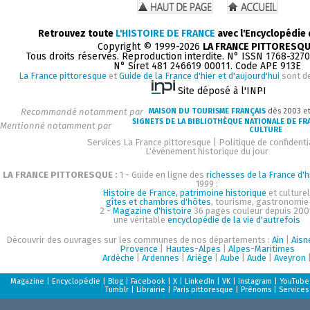
Retrouvez toute
L'HISTOIRE DE FRANCE
avec l'Encyclopédie
Copyright © 1999-2026
LA FRANCE PITTORESQ
Tous droits réservés. Reproduction interdite. N° ISSN 1768-327
N° Siret 481 246619 00011. Code APE 913E
La France pittoresque
et
Guide de la France d'hier et d'aujourd'hui
sont d
Site déposé à l'INPI
Recommandé notamment par
MAISON DU TOURISME FRANÇAIS
dès 2003 e
SIGNETS DE LA BIBLIOTHÈQUE NATIONALE DE FR
Mentionné notamment par
CULTURE
Services La France pittoresque
|
Politique de confidenti
L'événement historique du jour
LA FRANCE PITTORESQUE :
1 - Guide en ligne des
richesses de la France d'h
1999 :
Histoire de France, patrimoine historique
et culturel
gîtes et chambres d'hôtes
, tourisme, gastronomie
2 -
Magazine d'histoire
36 pages couleur depuis 200
une véritable
encyclopédie de la vie d'autrefois
Découvrir des ouvrages sur les communes de nos départements :
Ain
|
Aisn
Provence
|
Hautes-Alpes
|
Alpes-Maritimes
Ardèche
|
Ardennes
|
Ariège
|
Aube
|
Aude
|
Aveyron
Magazine
|
Encyclopédie
|
Blog
|
Facebook
|
X
|
LinkedIn
|
VK
|
Instagram
|
YouTube
Tumblr
|
Librairie
|
Paris pittoresque
|
Prénoms
|
Services