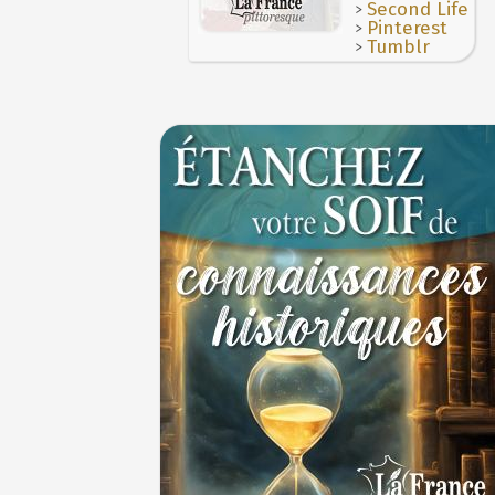
>
Second Life
>
Pinterest
>
Tumblr