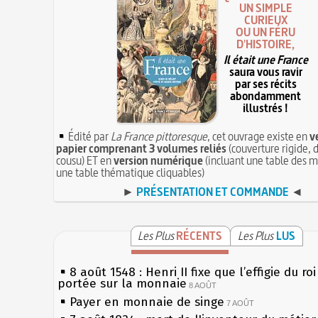
UN SIMPLE
CURIEUX
OU UN FÉRU
D'HISTOIRE,
Il était une France
saura vous ravir
par ses récits
abondamment
illustrés !
Édité par
La France pittoresque
, cet ouvrage existe en
v
papier comprenant 3 volumes reliés
(couverture rigide, d
cousu) ET en
version numérique
(incluant une table des m
une table thématique cliquables)
►
PRÉSENTATION ET COMMANDE
◄
Les Plus
RÉCENTS
Les Plus
LUS
8 août 1548 : Henri II fixe que l’effigie du ro
portée sur la monnaie
8 AOÛT
Payer en monnaie de singe
7 AOÛT