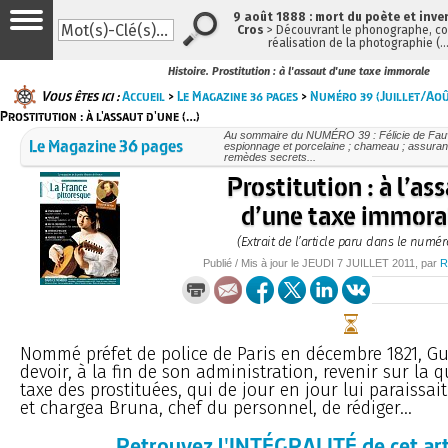
9 août 1888 : mort du poète et inve
Cros
> Découvrant le phonographe, con
réalisation de la photographie (
Histoire. Prostitution : à l'assaut d'une taxe immorale
Vous êtes ici :
Accueil
>
Le Magazine 36 pages
>
Numéro 39 (Juillet/Ao
Prostitution : à l'assaut d'une (…)
Au sommaire du NUMÉRO 39 : Félicie de Fauv
Le Magazine 36 pages
espionnage et porcelaine ; chameau ; assuran
remèdes secrets...
Prostitution : à l’as
d’une taxe immora
(Extrait de l’article paru dans le numér
Publié / Mis à jour le
JEUDI
7 JUILLET 2011
, par
R
Nommé préfet de police de Paris en décembre 1821, Gu
devoir, à la fin de son administration, revenir sur la 
taxe des prostituées, qui de jour en jour lui paraissait
et chargea Bruna, chef du personnel, de rédiger...
Retrouvez l'INTÉGRALITÉ de cet art