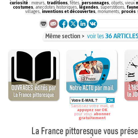
curiosité
: mœurs,
traditions
, fêtes,
personnages
, objets, vieux
costumes
, anecdotes historiques,
légendes
, superstitions,
faune
villages,
inventions et découvertes
, monuments,
procès
s
Même section >
voir les
36 ARTICLE
Saisissez votre mail, et
appuyez sur OK
pour vous
abonner
gratuitement