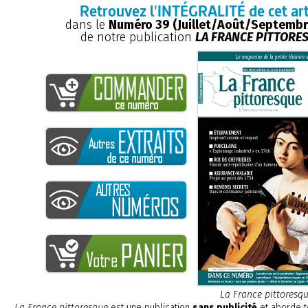
Retrouvez l'INTÉGRALITÉ de cet art
dans le
Numéro 39 (Juillet/Août/Septembr
de notre publication
LA FRANCE PITTORE
La France pittoresq
La France pittoresque
est une publication
sans publicité
et aborde t