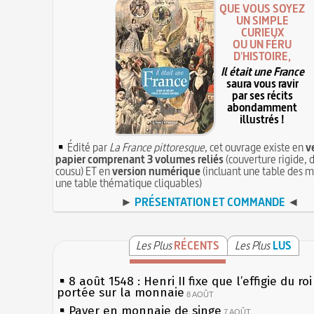
QUE VOUS SOYEZ
UN SIMPLE
CURIEUX
OU UN FÉRU
D'HISTOIRE,
Il était une France
saura vous ravir
par ses récits
abondamment
illustrés !
Édité par
La France pittoresque
, cet ouvrage existe en
v
papier comprenant 3 volumes reliés
(couverture rigide, d
cousu) ET en
version numérique
(incluant une table des m
une table thématique cliquables)
►
PRÉSENTATION ET COMMANDE
◄
Les Plus
RÉCENTS
Les Plus
LUS
8 août 1548 : Henri II fixe que l’effigie du ro
portée sur la monnaie
8 AOÛT
Payer en monnaie de singe
7 AOÛT