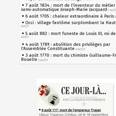
7 août 1834 : mort de l'inventeur du métier 
semi-automatique Joseph-Marie Jacquard
7 AO
6 août 1705 : chaleur extraordinaire à Paris
Occi : village fantôme surplombant la Hau
AOÛT
5 août 882 : mort funeste de Louis III, roi d
AOÛT
4 août 1789 : abolition des privilèges par
l'Assemblée Constituante
4 AOÛT
3 août 1770 : mort du chimiste Guillaume-F
Rouelle
3 AOÛT
Musée Jean de La Fontaine : réouverture a
rénovation
2 AOÛT
2 août 1802 : Bonaparte est nommé consul 
Sécheresses (Grandes), étés caniculaires à 
AOÛT
les siècles
1er août 1589 : Henri III est poignardé à Sa
27 mai 1610 : supplice de François Ravaillac
par Jacques Clément, moine jacobin
du roi Henri IV
1ER AOÛT
31 juillet 1899 : décret instaurant les moug
Pierre qui roule n'amasse pas mousse
boîtes aux lettres en fonte de Léon Mougeot
Qui aime bien châtie bien
30 juillet 1918 : mort d'Auguste Poulain, fo
Tout vient à point à qui sait attendre
Chocolat Poulain
30 JUILLET