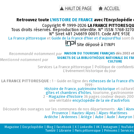
Retrouvez toute
L'HISTOIRE DE FRANCE
avec l'Encyclopédie
Copyright © 1999-2026
LA FRANCE PITTORESQ
Tous droits réservés. Reproduction interdite. N° ISSN 1768-327
N° Siret 481 246619 00011. Code APE 913E
La France pittoresque
et
Guide de la France d'hier et d'aujourd'hui
sont d
Site déposé à l'INPI
Recommandé notamment par
MAISON DU TOURISME FRANÇAIS
dès 2003 e
SIGNETS DE LA BIBLIOTHÈQUE NATIONALE DE FR
Mentionné notamment par
CULTURE
Services La France pittoresque
|
Politique de confidenti
L'événement historique du jour
LA FRANCE PITTORESQUE :
1 - Guide en ligne des
richesses de la France d'h
1999 :
Histoire de France, patrimoine historique
et culturel
gîtes et chambres d'hôtes
, tourisme, gastronomie
2 -
Magazine d'histoire
36 pages couleur depuis 200
une véritable
encyclopédie de la vie d'autrefois
Découvrir des ouvrages sur les communes de nos départements :
Ain
|
Aisn
Provence
|
Hautes-Alpes
|
Alpes-Maritimes
Ardèche
|
Ardennes
|
Ariège
|
Aube
|
Aude
|
Aveyron
Magazine
|
Encyclopédie
|
Blog
|
Facebook
|
X
|
LinkedIn
|
VK
|
Instagram
|
YouTube
Tumblr
|
Librairie
|
Paris pittoresque
|
Prénoms
|
Services