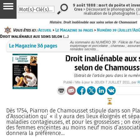
9 août 1888 : mort du poète et inve
Cros
> Découvrant le phonographe, con
réalisation de la photographie (
Histoire. Droit inaliénable aux soins selon de Chamousset
Vous êtes ici :
Accueil
>
Le Magazine 36 pages
>
Numéro 39 (Juillet/Ao
Droit inaliénable aux soins selon (…)
Au sommaire du NUMÉRO 39 : Félicie de Fauv
Le Magazine 36 pages
espionnage et porcelaine ; chameau ; assuran
remèdes secrets...
Droit inaliénable aux 
selon de Chamouss
(Extrait de l’article paru dans le numér
Publié / Mis à jour le
JEUDI
7 JUILLET 2011
, par
R
Dès 1754, Piarron de Chamousset stipule dans son Pl
d’Association qu’ « il y aura des lieux éloignés et sép
maladies contagieuses, et pour les grossesses ; on ex
des femmes enceintes au moins neuf mois d’associatio
donnera la préférence...