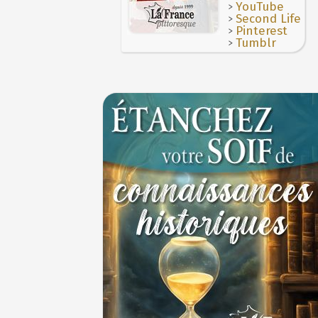
>
YouTube
>
Second Life
>
Pinterest
>
Tumblr