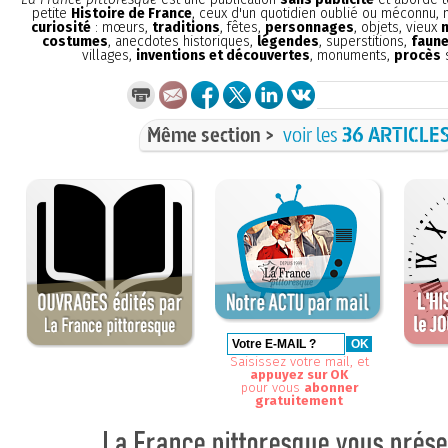
petite
Histoire de France
, ceux d'un quotidien oublié ou méconnu,
curiosité
: mœurs,
traditions
, fêtes,
personnages
, objets, vieux
costumes
, anecdotes historiques,
légendes
, superstitions,
faune
villages,
inventions et découvertes
, monuments,
procès
s
Même section >
voir les
36 ARTICLE
Saisissez votre mail, et
appuyez sur OK
pour vous
abonner
gratuitement