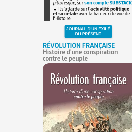
pittoresque
, sur
son compte SUBSTACK
Il s'attarde sur l'
actualité politique
et sociétale
avec la hauteur de vue de
l'Histoire
JOURNAL D'UN EXILÉ
DU PRÉSENT
RÉVOLUTION FRANÇAISE
Histoire d'une conspiration
contre le peuple