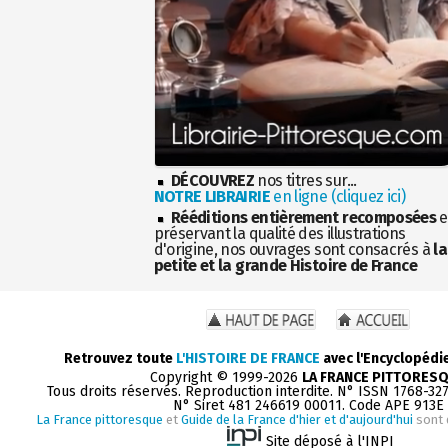
DÉCOUVREZ
nos titres sur...
NOTRE LIBRAIRIE
en ligne (cliquez ici)
Rééditions entièrement recomposées
e
préservant la qualité des illustrations
d'origine, nos ouvrages sont consacrés à
la
petite et la grande Histoire de France
Retrouvez toute
L'HISTOIRE DE FRANCE
avec l'Encyclopédi
Copyright © 1999-2026
LA FRANCE PITTORES
Tous droits réservés. Reproduction interdite. N° ISSN 1768-32
N° Siret 481 246619 00011. Code APE 913E
La France pittoresque
et
Guide de la France d'hier et d'aujourd'hui
sont 
Site déposé à l'INPI