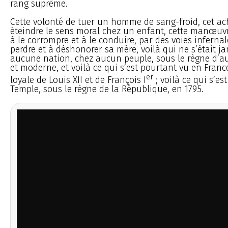
rang suprême.
Cette volonté de tuer un homme de sang-froid, cet a
éteindre le sens moral chez un enfant, cette manœuvr
à le corrompre et à le conduire, par des voies infernales
perdre et à déshonorer sa mère, voilà qui ne s’était j
aucune nation, chez aucun peuple, sous le règne d’a
et moderne, et voilà ce qui s’est pourtant vu en France
er
loyale de Louis XII et de François I
; voilà ce qui s’es
Temple, sous le règne de la République, en 1795.