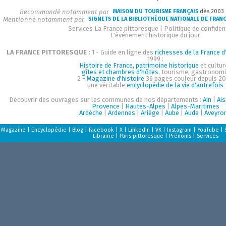
Recommandé notamment par
MAISON DU TOURISME FRANÇAIS
dès 2003
Mentionné notamment par
SIGNETS DE LA BIBLIOTHÈQUE NATIONALE DE FRAN
Services La France pittoresque
|
Politique de confident
L'événement historique du jour
LA FRANCE PITTORESQUE :
1 - Guide en ligne des
richesses de la France d'
1999 :
Histoire de France, patrimoine historique
et cultur
gîtes et chambres d'hôtes
, tourisme, gastronom
2 -
Magazine d'histoire
36 pages couleur depuis 20
une véritable
encyclopédie de la vie d'autrefois
Découvrir des ouvrages sur les communes de nos départements :
Ain
|
Ai
Provence
|
Hautes-Alpes
|
Alpes-Maritimes
Ardèche
|
Ardennes
|
Ariège
|
Aube
|
Aude
|
Aveyro
Magazine
|
Encyclopédie
|
Blog
|
Facebook
|
X
|
LinkedIn
|
VK
|
Instagram
|
YouTube
|
Librairie
|
Paris pittoresque
|
Prénoms
|
Services