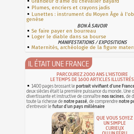
Grandeur d'âme du chevalier Bayard
Plumes, encriers et crayons jadis
Lunettes : instrument du Moyen Âge à l'o
genèse
BON À SAVOIR
Se faire payer en bourreau
Loger le diable dans sa bourse
MANIFESTATIONS / EXPOSITIONS
Maternités, archéologie de la figure mater
IL ÉTAIT UNE FRANCE
PARCOUREZ 2000 ANS L'HISTOIRE
LE TEMPS DE 1600 ARTICLES ILLUSTRÉS
1400 pages brossant le
portrait vivifiant d'une Franc
deux siècles était la première puissance du monde. Une 
divertissante et instructive de connaître
nos racines
, de 
toute la richesse de
notre passé
, de comprendre
notre p
d'entrevoir le
futur d'un pays millénaire
QUE VOUS SOYEZ
UN SIMPLE
CURIEUX
OU UN FÉRU