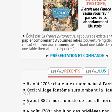
D'HISTOIRE,
Il était une France
saura vous ravir
par ses récits
abondamment
illustrés !
Édité par
La France pittoresque
, cet ouvrage existe en
papier comprenant 3 volumes reliés
(couverture rigide,
cousu) ET en
version numérique
(incluant une table des 
une table thématique cliquables)
►
PRÉSENTATION ET COMMANDE
◄
Les Plus
RÉCENTS
Les Plus
LUS
6 août 1705 : chaleur extraordinaire à Pari
Occi : village fantôme surplombant la Ha
AOÛT
5 août 882 : mort funeste de Louis III, roi 
AOÛT
4 août 1789 : abolition des privilèges par