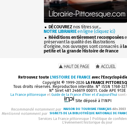
DÉCOUVREZ
nos titres sur...
NOTRE LIBRAIRIE
en ligne (cliquez ici)
Rééditions entièrement recomposées
e
préservant la qualité des illustrations
d'origine, nos ouvrages sont consacrés à
la
petite et la grande Histoire de France
Retrouvez toute
L'HISTOIRE DE FRANCE
avec l'Encyclopédi
Copyright © 1999-2026
LA FRANCE PITTORES
Tous droits réservés. Reproduction interdite. N° ISSN 1768-32
N° Siret 481 246619 00011. Code APE 913E
La France pittoresque
et
Guide de la France d'hier et d'aujourd'hui
sont 
Site déposé à l'INPI
Recommandé notamment par
MAISON DU TOURISME FRANÇAIS
dès 2003
Mentionné notamment par
SIGNETS DE LA BIBLIOTHÈQUE NATIONALE DE FRAN
Services La France pittoresque
|
Politique de confident
L'événement historique du jour