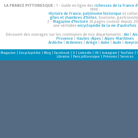
LA FRANCE PITTORESQUE :
1 - Guide en ligne des
richesses de la France d'
1999 :
Histoire de France, patrimoine historique
et cultur
gîtes et chambres d'hôtes
, tourisme, gastronom
2 -
Magazine d'histoire
36 pages couleur depuis 20
une véritable
encyclopédie de la vie d'autrefois
Découvrir des ouvrages sur les communes de nos départements :
Ain
|
Ai
Provence
|
Hautes-Alpes
|
Alpes-Maritimes
Ardèche
|
Ardennes
|
Ariège
|
Aube
|
Aude
|
Aveyro
Magazine
|
Encyclopédie
|
Blog
|
Facebook
|
X
|
LinkedIn
|
VK
|
Instagram
|
YouTube
|
Librairie
|
Paris pittoresque
|
Prénoms
|
Services