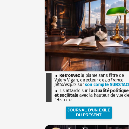
Retrouvez
la plume sans filtre de
Valéry Vigan, directeur de
La France
pittoresque
, sur
son compte SUBSTAC
Il s'attarde sur l'
actualité politique
et sociétale
avec la hauteur de vue d
l'Histoire
JOURNAL D'UN EXILÉ
DU PRÉSENT