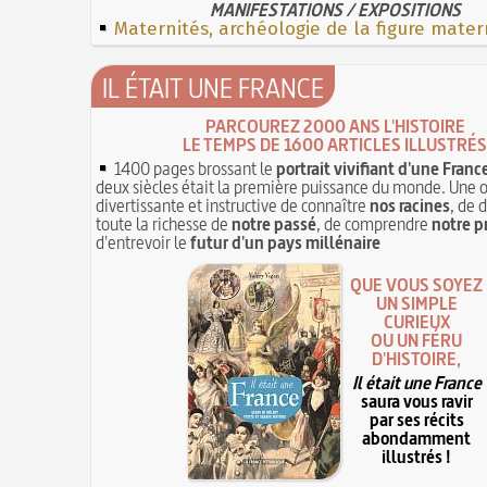
MANIFESTATIONS / EXPOSITIONS
Maternités, archéologie de la figure mater
IL ÉTAIT UNE FRANCE
PARCOUREZ 2000 ANS L'HISTOIRE
LE TEMPS DE 1600 ARTICLES ILLUSTRÉS
1400 pages brossant le
portrait vivifiant d'une Franc
deux siècles était la première puissance du monde. Une 
divertissante et instructive de connaître
nos racines
, de 
toute la richesse de
notre passé
, de comprendre
notre p
d'entrevoir le
futur d'un pays millénaire
QUE VOUS SOYEZ
UN SIMPLE
CURIEUX
OU UN FÉRU
D'HISTOIRE,
Il était une France
saura vous ravir
par ses récits
abondamment
illustrés !