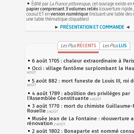
Édité par
La France pittoresque
, cet ouvrage existe en
papier comprenant 3 volumes reliés
(couverture rigide,
cousu) ET en
version numérique
(incluant une table des 
une table thématique cliquables)
►
PRÉSENTATION ET COMMANDE
◄
Les Plus
RÉCENTS
Les Plus
LUS
6 août 1705 : chaleur extraordinaire à Pari
Occi : village fantôme surplombant la Ha
AOÛT
5 août 882 : mort funeste de Louis III, roi 
AOÛT
4 août 1789 : abolition des privilèges par
l'Assemblée Constituante
4 AOÛT
3 août 1770 : mort du chimiste Guillaume-
Rouelle
3 AOÛT
Musée Jean de La Fontaine : réouverture 
rénovation
2 AOÛT
2 août 1802 : Bonaparte est nommé consul