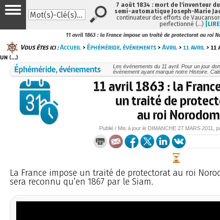
7 août 1834 : mort de l'inventeur du
semi-automatique Joseph-Marie Ja
continuateur des efforts de Vaucanson
perfectionné (…)
[LIRE
11 avril 1863 : la France impose un traité de protectorat au roi
Vous êtes ici :
Accueil
>
Éphéméride, événements
>
Avril
>
11 avril
> 11 
un (…)
Éphéméride, événements
Les événements du 11 avril. Pour un jour do
événement ayant marqué notre Histoire. Cale
11 avril 1863 : la Fran
un traité de protec
au roi Norodom
Publié / Mis à jour le
DIMANCHE
27 MARS 2011
, 
La France impose un traité de protectorat au roi Noro
sera reconnu qu’en 1867 par le Siam.