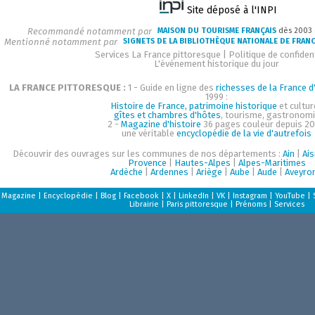
Site déposé à l'INPI
Recommandé notamment par
MAISON DU TOURISME FRANÇAIS
dès 2003
Mentionné notamment par
SIGNETS DE LA BIBLIOTHÈQUE NATIONALE DE FRAN
Services La France pittoresque
|
Politique de confident
L'événement historique du jour
LA FRANCE PITTORESQUE :
1 - Guide en ligne des
richesses de la France d'
1999 :
Histoire de France, patrimoine historique
et cultur
gîtes et chambres d'hôtes
, tourisme, gastronom
2 -
Magazine d'histoire
36 pages couleur depuis 20
une véritable
encyclopédie de la vie d'autrefois
Découvrir des ouvrages sur les communes de nos départements :
Ain
|
Ai
Provence
|
Hautes-Alpes
|
Alpes-Maritimes
Ardèche
|
Ardennes
|
Ariège
|
Aube
|
Aude
|
Aveyro
Magazine
|
Encyclopédie
|
Blog
|
Facebook
|
X
|
LinkedIn
|
VK
|
Instagram
|
YouTube
|
Librairie
|
Paris pittoresque
|
Prénoms
|
Services