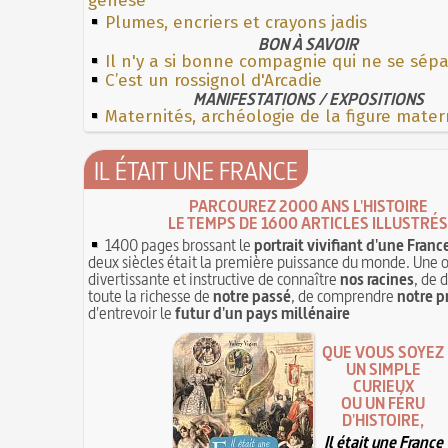
genèse
Plumes, encriers et crayons jadis
BON À SAVOIR
Il n'y a si bonne compagnie qui ne se sép
C’est un rossignol d'Arcadie
MANIFESTATIONS / EXPOSITIONS
Maternités, archéologie de la figure mater
IL ÉTAIT UNE FRANCE
PARCOUREZ 2000 ANS L'HISTOIRE
LE TEMPS DE 1600 ARTICLES ILLUSTRÉS
1400 pages brossant le
portrait vivifiant d'une Franc
deux siècles était la première puissance du monde. Une 
divertissante et instructive de connaître
nos racines
, de 
toute la richesse de
notre passé
, de comprendre
notre p
d'entrevoir le
futur d'un pays millénaire
QUE VOUS SOYEZ
UN SIMPLE
CURIEUX
OU UN FÉRU
D'HISTOIRE,
Il était une France