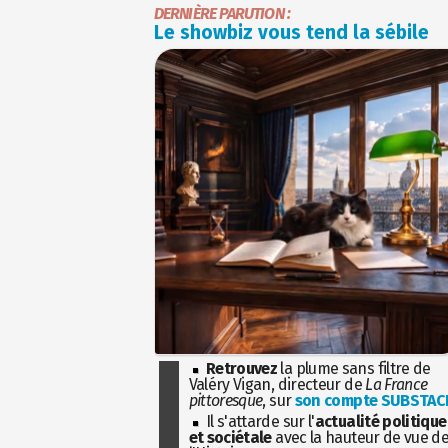
DERNIÈRE PARUTION :
Le showbiz vous tend la sébile
Retrouvez
la plume sans filtre de
Valéry Vigan, directeur de
La France
pittoresque
, sur
son compte SUBSTAC
Il s'attarde sur l'
actualité politique
et sociétale
avec la hauteur de vue d