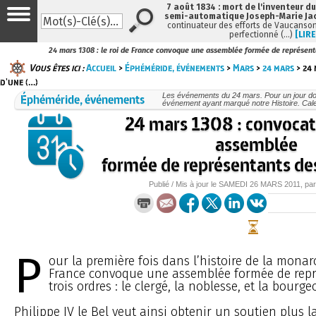
7 août 1834 : mort de l'inventeur du
semi-automatique Joseph-Marie Ja
continuateur des efforts de Vaucanson
perfectionné (…)
[LIRE
24 mars 1308 : le roi de France convoque une assemblée formée de représenta
Vous êtes ici :
Accueil
>
Éphéméride, événements
>
Mars
>
24 mars
> 24 
d'une (…)
Éphéméride, événements
Les événements du 24 mars. Pour un jour d
événement ayant marqué notre Histoire. Cale
24 mars 1308 : convocat
assemblée
formée de représentants des
Publié / Mis à jour le
SAMEDI
26 MARS 2011
, pa
P
our la première fois dans l’histoire de la monar
France convoque une assemblée formée de repr
trois ordres : le clergé, la noblesse, et la bourgeo
Philippe IV le Bel veut ainsi obtenir un soutien plus 