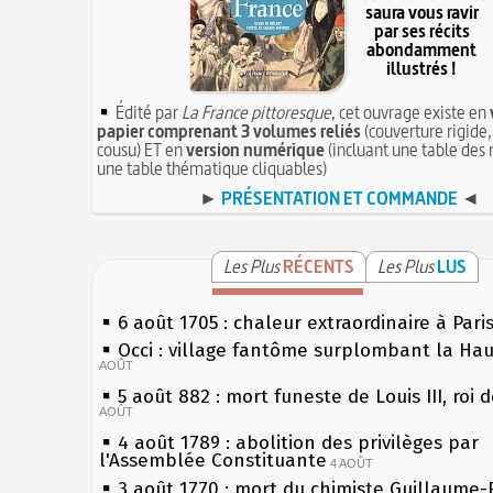
saura vous ravir
par ses récits
abondamment
illustrés !
Édité par
La France pittoresque
, cet ouvrage existe en
papier comprenant 3 volumes reliés
(couverture rigide,
cousu) ET en
version numérique
(incluant une table des 
une table thématique cliquables)
►
PRÉSENTATION ET COMMANDE
◄
Les Plus
RÉCENTS
Les Plus
LUS
6 août 1705 : chaleur extraordinaire à Pari
Occi : village fantôme surplombant la Ha
AOÛT
5 août 882 : mort funeste de Louis III, roi 
AOÛT
4 août 1789 : abolition des privilèges par
l'Assemblée Constituante
4 AOÛT
3 août 1770 : mort du chimiste Guillaume-