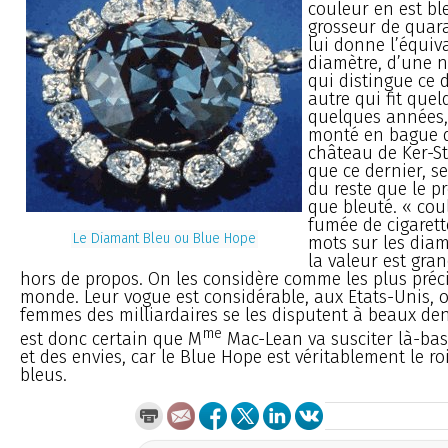
couleur en est bl
grosseur de quar
lui donne l’équiv
diamètre, d’une 
qui distingue ce 
autre qui fit quelq
quelques années,
monté en bague q
château de Ker-Sti
que ce dernier, se
du reste que le pr
que bleuté. « cou
fumée de cigarett
Le Diamant Bleu ou Blue Hope
mots sur les diam
la valeur est gra
hors de propos. On les considère comme les plus préc
monde. Leur vogue est considérable, aux Etats-Unis, où 
femmes des milliardaires se les disputent à beaux den
me
est donc certain que M
Mac-Lean va susciter là-bas
et des envies, car le Blue Hope est véritablement le r
bleus.