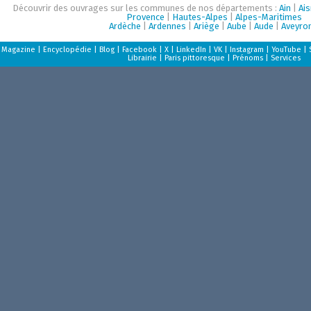
Découvrir des ouvrages sur les communes de nos départements :
Ain
|
Ai
Provence
|
Hautes-Alpes
|
Alpes-Maritimes
Ardèche
|
Ardennes
|
Ariège
|
Aube
|
Aude
|
Aveyro
Magazine
|
Encyclopédie
|
Blog
|
Facebook
|
X
|
LinkedIn
|
VK
|
Instagram
|
YouTube
|
Librairie
|
Paris pittoresque
|
Prénoms
|
Services