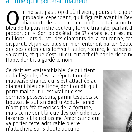
affirme qu’il porterait malheur
O
n ne sait pas trop d’où il vient, poursuit le jour
probable, cependant, qu’il figurait avant la Ré
diamants de la couronne, où l’on citait « un tr
bleu de la plus riche couleur, forme triangle, parfait 
proportion ». Son poids était de 67 carats, et on estimai
millions. Lors du vol des diamants de la couronne, cet
disparut, et jamais plus on n’en entendit parler. Seu
que ses détenteurs le firent tailler, réduire, le ramen
44 carats, et que c’est lui qui fut acheté par le riche 
Hope, dont il a gardé le nom.
Ce récit est vraisemblable. Ce qui tient
de la légende, c’est la réputation de
mauvaise chance qui s’est attachée au
diamant bleu de Hope, dont on dit qu’il
porte malheur. Il est vrai que ses
derniers possesseurs, parmi lesquels se
trouvait le sultan déchu Abdul-Hamid,
n’ont pas été favorisés de la fortune,
mais ce ne sont là que des coïncidences
bizarres, et la richissime Américaine qui
va porter cette admirable pierre
n’attachera sans doute aucune