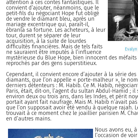
attention à ces contes fantastiques. Il
convient d’ajouter, néanmoins, que le
petit-fils du négociant Hope fut obligé
de vendre le diamant bleu, après un
mariage excentrique qui, paraît-il,
ébranla sa fortune. Les acheteurs, à leur
tour, durent se séparer de leur
acquisition, à la suite de lourdes
difficultés financières. Mais de tels faits
Evalyn
ne sauraient être imputés à l’influence
mystérieuse du Blue Hope, bien innocent des méfaits 
reprochés par des gens superstitieux.
Cependant, il convient encore d’ajouter à la série des
diamants, que l’on appelle « porte-malheur », le nom
derniers détenteurs : M. Habib. Ce M. Habib, négociant
Paris, était, dit-on, l’agent du sultan Abdul-Hamid ; il s
environ deux ou trois ans, dans les Indes, et périt noy
portait ayant fait naufrage. Mais M. Habib n’avait pas 
que l’on supposait avoir été vendu à quelque rajah. 
trouvait à ce moment chez le joaillier parisien M. Ch
en d’autres mains.
Nous avons eu, à
l’occasion de voi