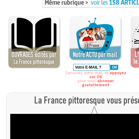
Même rubrique >
voir les
158 ARTIC
Saisissez votre mail, et
appuyez
sur OK
pour vous
abonner
gratuitement