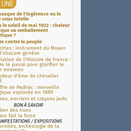
A UNE
asque de l'ingérence ou le
 sous tutelle
 le soleil de mai 1922 : chaleur
rique ou emballement
tique ?
ite contre le peuple
ettes : instrument du Moyen
l'obscure genèse
lation de l'Histoire de France :
re le passé pour glorifier le
 nouveau
ndeur d'âme du chevalier
d
fre de Padirac : merveille
gique explorée en 1889
es, encriers et crayons jadis
BON À SAVOIR
ber des nues
ion fait la force
NIFESTATIONS / EXPOSITIONS
rnités, archéologie de la