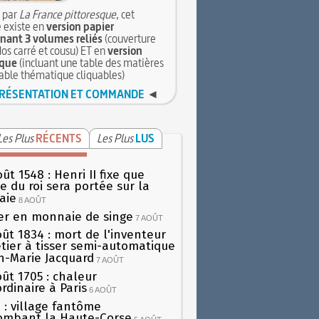
 par
La France pittoresque
, cet
 existe en
version papier
ant 3 volumes reliés
(couverture
dos carré et cousu) ET en
version
que
(incluant une table des matières
table thématique cliquables)
RÉSENTATION ET COMMANDE
◄
Les Plus
RÉCENTS
Les Plus
LUS
ût 1548 : Henri II fixe que
gie du roi sera portée sur la
aie
8 AOÛT
er en monnaie de singe
7 AOÛT
oût 1834 : mort de l'inventeur
tier à tisser semi-automatique
h-Marie Jacquard
7 AOÛT
oût 1705 : chaleur
rdinaire à Paris
6 AOÛT
 : village fantôme
ombant la Haute-Corse