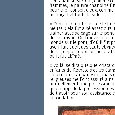
s’en allait suivre. Car, comme ce
flammes, le pauvre chanoine fut 
pour tirer conseil d’eux, comme 
menaçait et toute la ville.
« Conclusion fut prise de le tirer
Meuse. Cela fut aisé assez dire,
traîner avec sa cage sur le pont,
de ce dragon. On trouve donc inv
monde sur le pont, d’où il fut pr
avoir fait quelques sauts et vire
de là ; depuis quoi, on ne le vit
où il fut abîmé.
« Voilà, se dira quelque Aristar
enfants du Rethelois et les élan
l’ai cru ainsi auparavant, mais
religieuses me l’ont assuré ainsi
annuellement une procession à M
qu’on appelle la procession de
doit avoir pour son assistance 
la fondation.