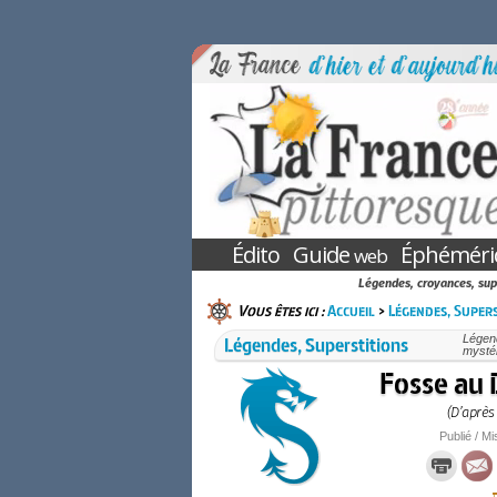
Édito
Guide
Éphéméri
web
Légendes, croyances, sup
Vous êtes ici :
Accueil
>
Légendes, Supers
Légendes, Superstitions
Légend
mystér
Fosse au 
(D’après
Publié / Mi