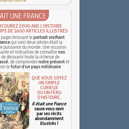
 maternelle
TAIT UNE FRANCE
RCOUREZ 2000 ANS L'HISTOIRE
MPS DE 1600 ARTICLES ILLUSTRÉS
pages brossant le
portrait vivifiant
rance
qui voici deux siècles était la
e puissance du monde. Une occasion
sante et instructive de connaître
nos
, de découvrir toute la richesse de
assé
, de comprendre
notre présent
et
oir le
futur d'un pays millénaire
QUE VOUS SOYEZ
UN SIMPLE
CURIEUX
OU UN FÉRU
D'HISTOIRE,
Il était une France
saura vous ravir
par ses récits
abondamment
illustrés !