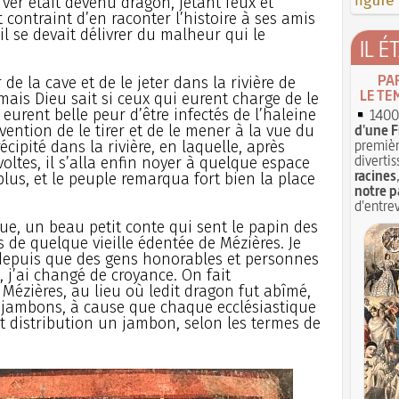
figure
 ver était devenu dragon, jetant feux et
contraint d’en raconter l’histoire à ses amis
il se devait délivrer du malheur qui le
IL É
PA
 de la cave et de le jeter dans la rivière de
LE TE
 mais Dieu sait si ceux qui eurent charge de le
 eurent belle peur d’être infectés de l’haleine
1400 
d'une F
ention de le tirer et de le mener à la vue du
premièr
écipité dans la rivière, en laquelle, après
divertis
voltes, il s’alla enfin noyer à quelque espace
racines
 plus, et le peuple remarqua fort bien la place
notre p
d'entrev
que, un beau petit conte qui sent le papin des
s de quelque vieille édentée de Mézières. Je
 depuis que des gens honorables et personnes
, j’ai changé de croyance. On fait
ézières, au lieu où ledit dragon fut abîmé,
s jambons, à cause que chaque ecclésiastique
et distribution un jambon, selon les termes de