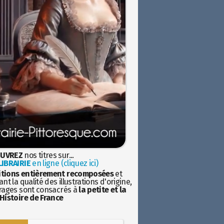
UVREZ
nos titres sur...
IBRAIRIE
en ligne (cliquez ici)
itions entièrement recomposées
et
nt la qualité des illustrations d'origine,
rages sont consacrés à
la petite et la
Histoire de France