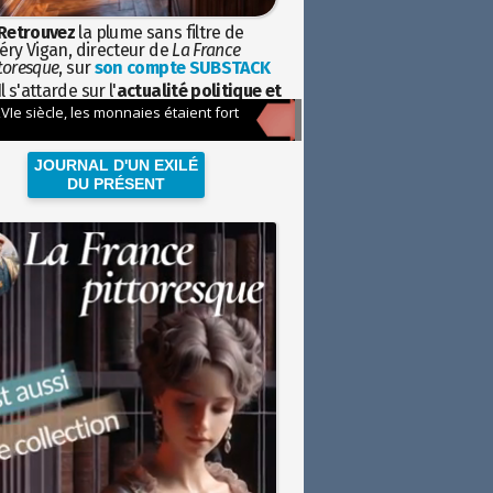
Retrouvez
la plume sans filtre de
éry Vigan, directeur de
La France
toresque
, sur
son compte SUBSTACK
l s'attarde sur l'
actualité politique et
ciétale
avec la hauteur de vue de
istoire
JOURNAL D'UN EXILÉ
DU PRÉSENT