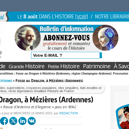
8 août
DANS L'HISTOIRE
/ NOTRE LIBRAIRI
LE
[VOIR]
de
Histoire
Histoire
Patrimoine
À Savo
Grande
Petite
erstitions : Fosse au Dragon à Mézières (Ardennes, région Champagne-Ardenne). Procession 
titions
> Fosse au Dragon, à Mézières (Ardennes)
es, superstitions, croyances populaires, rites singuliers, faits insolites et
ieux, récits légendaires émaillant l’Histoire de France
Dragon, à Mézières (Ardennes)
 « Revue d’Ardenne et d’Argonne » paru en 1894)
s à jour le
MERCREDI
15 MARS 2023
, par
REDACTION