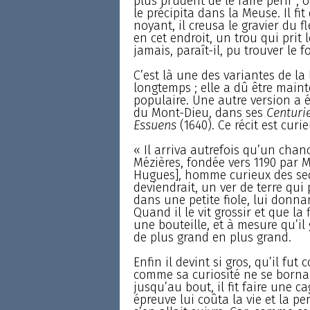
plus prudent de le faire périr ; 
le précipita dans la Meuse. Il fit
noyant, il creusa le gravier du fl
en cet endroit, un trou qui prit
jamais, paraît-il, pu trouver le f
C’est là une des variantes de la 
longtemps ; elle a dû être maint
populaire. Une autre version a
du Mont-Dieu, dans ses
Centurie
Essuens
(1640). Ce récit est curi
« Il arriva autrefois qu’un chanoi
Mézières, fondée vers 1190 par M
Hugues], homme curieux des sec
deviendrait, un ver de terre qui
dans une petite fiole, lui donn
Quand il le vit grossir et que la 
une bouteille, et à mesure qu’il g
de plus grand en plus grand.
Enfin il devint si gros, qu’il fu
comme sa curiosité ne se bornai
jusqu’au bout, il fit faire une ca
épreuve lui coûta la vie et la per