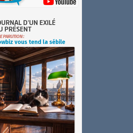
OURNAL D'UN EXILÉ
U PRÉSENT
E PARUTION :
wbiz vous tend la sébile