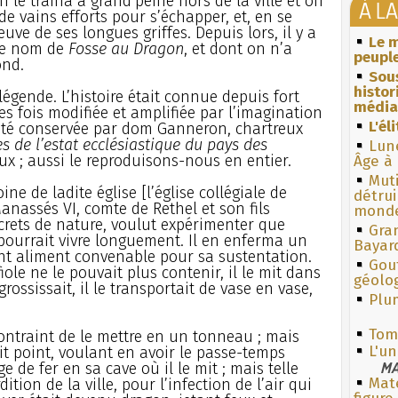
on le traîna à grand’peine hors de la ville et on
À L
 de vains efforts pour s’échapper, et, en se
euve de ses longues griffes. Depuis lors, il y a
Le m
 le nom de
Fosse au Dragon
, et dont on n’a
peuple
ond.
Sous
histo
légende. L’histoire était connue depuis fort
média
es fois modifiée et amplifiée par l’imagination
L'él
 été conservée par dom Ganneron, chartreux
s de l’estat ecclésiastique du pays des
Lun
eux ; aussi le reproduisons-nous en entier.
Âge à 
Muti
ne de ladite église [l’église collégiale de
détrui
anassés VI, comte de Rethel et son fils
monde
rets de nature, voulut expérimenter que
Gra
 pourrait vivre longuement. Il en enferma un
Bayar
ant aliment convenable pour sa sustentation.
Gouf
fiole ne le pouvait plus contenir, il le mit dans
géolo
rossissait, il le transportait de vase en vase,
Plum
Tom
t contraint de le mettre en un tonneau ; mais
L'un
t point, voulant en avoir le passe-temps
MA
ge de fer en sa cave où il le mit ; mais telle
Mate
dition de la ville, pour l’infection de l’air qui