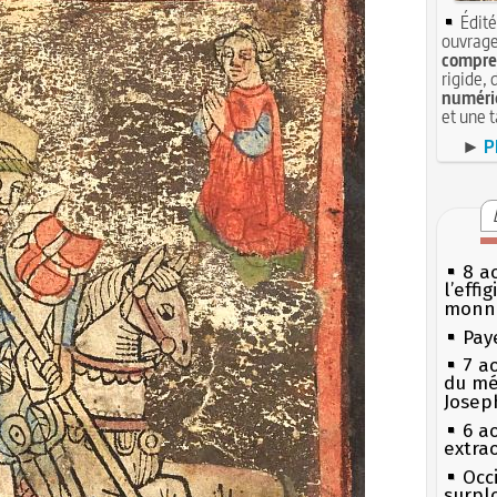
Édité
ouvrage
compren
rigide, 
numéri
et une 
►
P
8 ao
l’effi
monn
Pay
7 a
du mé
Josep
6 a
extrao
Occi
surpl