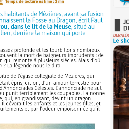
Temps de lecture estimé : 3 mn
s habitants de Mézières, avant sa fusion
nnaissent la Fosse au Dragon, écrit Paul
J
rou, dans le lit de la Meuse
, situé au
D
ien, derrière la maison qui porte
DERNIÈR
Le sho
it assez profonde et les tourbillons nombreux
 souvent la mort de baigneurs imprudents : de
 qui remonte à plusieurs siècles. Mais d’où
n
? La légende nous le dira.
tre de l’église collégiale de Mézières, qui
’était épris, dit-on, d’un amour terrestre pour
d’Annonciades Célestes. L’annonciade ne sut
ieu punit terriblement les coupables. La nonne
e, qui, en grandissant, devint un dragon
l dévorait les enfants et les jeunes filles, et
 hurlements et par l’odeur empoisonnée qu’il