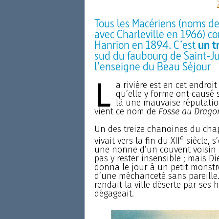
Tous les Macériens (noms de
avec Charleville en 1966) co
Hanrion en 1894. C’est
un t
sud du faubourg de Saint-Jul
l’enseigne du Beau Séjour
L
a rivière est en cet endro
qu’elle y forme ont causé
là une mauvaise réputation
vient ce nom de
Fosse au Drago
Un des treize chanoines du chapi
e
vivait vers la fin du XII
siècle, s
une nonne d’un couvent voisin 
pas y rester insensible ; mais D
donna le jour à un petit monstr
d’une méchanceté sans pareille. I
rendait la ville déserte par ses
dégageait.