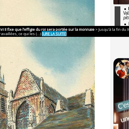
Val
pit
I
so
l'H