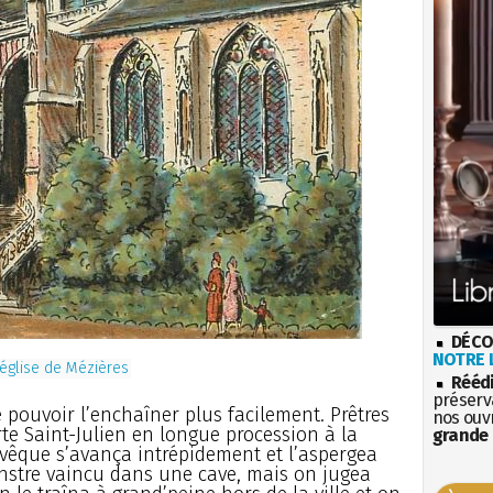
DÉCO
NOTRE L
’église de Mézières
Rééd
préserva
e pouvoir l’enchaîner plus facilement. Prêtres
nos ouv
rte Saint-Julien en longue procession à la
grande 
évêque s’avança intrépidement et l’aspergea
nstre vaincu dans une cave, mais on jugea