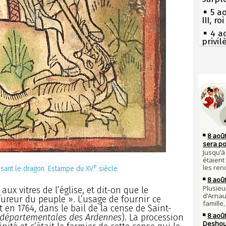
5 a
III, r
4 a
privi
Const
3 a
Guill
Séc
canicu
Mus
réouv
27 
Ravail
2 a
nommé
Pie
mous
1er 
poign
Qui
Cléme
Tout
atten
31 j
les m
Fran
e
ssant le dragon. Estampe du XV
siècle
en fo
mort 
30 j
Lan
aux vitres de l’église, et dit-on que le
Poula
son é
fureur du peuple ». L’usage de fournir ce
Poula
Gaulo
n 1764, dans le bail de la cense de Saint-
Bie
29 j
 départementales des Ardennes
). La procession
d'espr
la pr