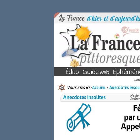
Édito
Guide
Éphéméri
web
Les
Vous êtes ici :
Accueil
>
Anecdotes insol
Anecdotes insolites
Petite
événe
Fé
par 
Appel