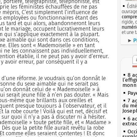
portière, télégraphiste, téléphoniste, est
Édité
prie les féministes échauffées de ne pas
ouvrage
e mépris, C’est simplement l’influence de
compren
des employées ou fonctionnaires étant des
rigide, 
lus tard et qui alors, abandonneront leurs
numéri
nt le mariage, occupent lucrativement leurs
et une 
m qui s’applique exactement à la plupart.
xe aimable qui sont dans ces conditions,
►
P
e. Elles sont « Mademoiselle » en tant
 ne les connaissent pas individuellement,
ntion établie, il ne peut pas y avoir d’erreur.
 y avoir erreur, par conséquent il y a
8 ao
n d’une réforme. Je voudrais qu’on donnât le
l’effi
onne du sexe aimable qui ne serait pas
monn
qu’on donnât celui de « Mademoiselle » à
Pay
 serait jeune fille à n’en pas douter. « Mais
ous-même que brillants aux oreilles et
7 a
uent presque toujours à l’observateur, et il
du mé
Josep
t la robe courte ! Voilà qui est net, décisif et
ur quoi il n’y a pas à discuter ni à hésiter.
6 a
ademoiselle » toute petite fille, et « Madame »
extrao
 Dès que la petite fille aurait revêtu la robe
Occi
Et comme elles seraient contentes ! Et donc
surpl