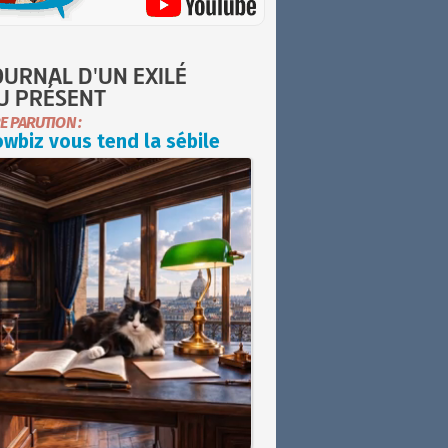
OURNAL D'UN EXILÉ
U PRÉSENT
E PARUTION :
wbiz vous tend la sébile