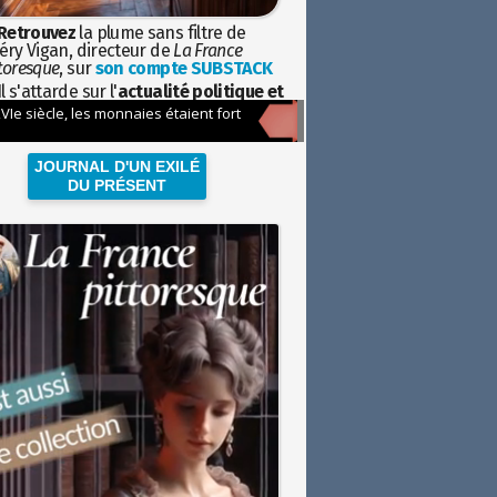
Retrouvez
la plume sans filtre de
éry Vigan, directeur de
La France
toresque
, sur
son compte SUBSTACK
l s'attarde sur l'
actualité politique et
ciétale
avec la hauteur de vue de
istoire
JOURNAL D'UN EXILÉ
DU PRÉSENT