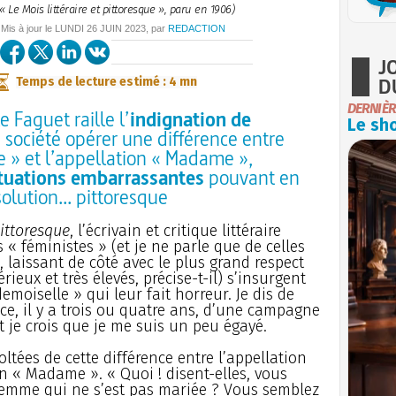
« Le Mois littéraire et pittoresque », paru en 1906)
 Mis à jour le
LUNDI
26 JUIN 2023
, par
REDACTION
J
D
Temps de lecture estimé : 4 mn
DERNIÈR
 Faguet raille l’
indignation de
Le sho
a société opérer une différence entre
e » et l’appellation « Madame »,
tuations embarrassantes
pouvant en
olution... pittoresque
pittoresque
, l’écrivain et critique littéraire
« féministes » (et je ne parle que de celles
, laissant de côté avec le plus grand respect
érieux et très élevés, précise-t-il) s’insurgent
oiselle » qui leur fait horreur. Je dis de
ce, il y a trois ou quatre ans, d’une campagne
 je crois que je me suis un peu égayé.
ltées de cette différence entre l’appellation
n « Madame ». « Quoi ! disent-elles, vous
emme qui ne s’est pas mariée ? Vous semblez