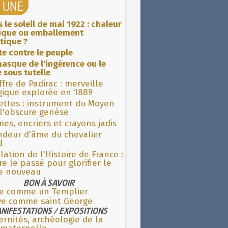
A UNE
 le soleil de mai 1922 : chaleur
rique ou emballement
tique ?
ite contre le peuple
asque de l'ingérence ou le
 sous tutelle
fre de Padirac : merveille
gique explorée en 1889
ettes : instrument du Moyen
l'obscure genèse
es, encriers et crayons jadis
ndeur d'âme du chevalier
d
lation de l'Histoire de France :
re le passé pour glorifier le
 nouveau
BON À SAVOIR
re comme un Templier
ve comme saint George
NIFESTATIONS / EXPOSITIONS
rnités, archéologie de la