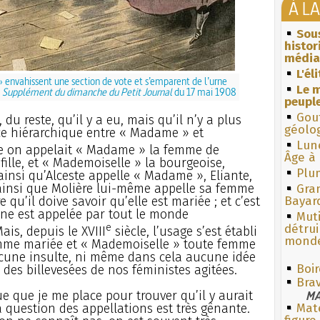
À L
Sous
histo
média
L'él
 » envahissent une section de vote et s’emparent de l’urne
Le m
u
Supplément du dimanche du Petit Journal
du 17 mai 1908
peuple
Gouf
 du reste, qu’il y a eu, mais qu’il n’y a plus
géolo
ce hiérarchique entre « Madame » et
Lun
e on appelait « Madame » la femme de
Âge à 
fille, et « Mademoiselle » la bourgeoise,
Plum
 ainsi qu’Alceste appelle « Madame », Eliante,
st ainsi que Molière lui-même appelle sa femme
Gra
qu’il doive savoir qu’elle est mariée ; et c’est
Bayar
ne est appelée par tout le monde
Muti
e
détrui
is, depuis le XVIII
siècle, l’usage s’est établi
monde
mme mariée et « Mademoiselle » toute femme
aucune insulte, ni même dans cela aucune idée
Boi
 des billevesées de nos féministes agitées.
Bra
ue que je me place pour trouver qu’il y aurait
MA
a question des appellations est très gênante.
Mate