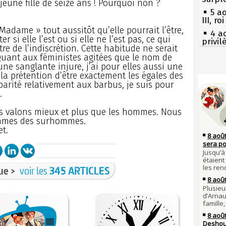
eune fille de seize ans ! Pourquoi non ?
5 a
III, r
Madame » tout aussitôt qu’elle pourrait l’être,
4 a
r si elle l’est ou si elle ne l’est pas, ce qui
privi
re de l’indiscrétion. Cette habitude ne serait
Const
 Quant aux féministes agitées que le nom de
3 a
ne sanglante injure, j’ai pour elles aussi une
Guill
Séc
la prétention d’être exactement les égales des
canicu
parité relativement aux barbus, je suis pour
Mus
réouv
.
27 
Ravail
2 a
s valons mieux et plus que les hommes. Nous
nommé
Pie
mes des surhommes.
mous
1er 
t.
poign
Qui
Cléme
Tout
atten
31 j
les m
Fran
ue >
voir les
345 ARTICLES
en fo
mort 
30 j
Lan
Poula
son é
Poula
Gaulo
Bie
29 j
d'espr
la pr