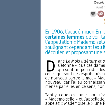
(D’après 
Publié /
En 1906, l’académicien Emile
certaines femmes
de voir l
l’appellation « Mademoisell
soulignant cependant les
si
découler, et proposant une s
D
ans
Le Mois littéraire et 
s’étonne « que ces dames 
qui sont un peu ridicules
celles qui sont des esprits très s
de nouveau contre le mot « Madem
nouveau, car j’ai eu connaissan
menée par elles en ce sens, dont
Tant y a que ces dames sont révo
« Mademoiselle » et l’appellatio
appelez « Mademoiselle » une f