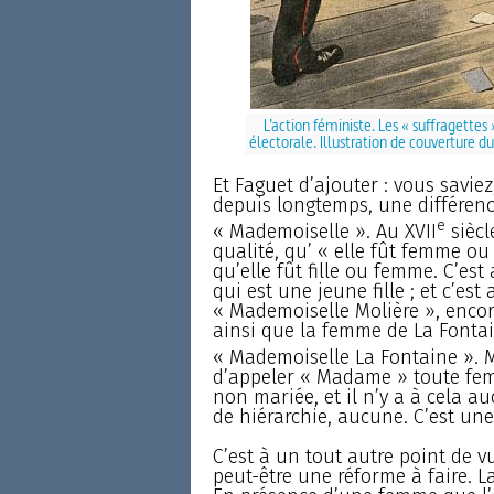
L’action féministe. Les « suffragettes
électorale. Illustration de couverture d
Et Faguet d’ajouter : vous saviez,
depuis longtemps, une différen
e
« Mademoiselle ». Au XVII
siècl
qualité, qu’ « elle fût femme ou 
qu’elle fût fille ou femme. C’est
qui est une jeune fille ; et c’e
« Mademoiselle Molière », encore 
ainsi que la femme de La Fontai
« Mademoiselle La Fontaine ». Ma
d’appeler « Madame » toute fe
non mariée, et il n’y a à cela 
de hiérarchie, aucune. C’est une
C’est à un tout autre point de v
peut-être une réforme à faire. L