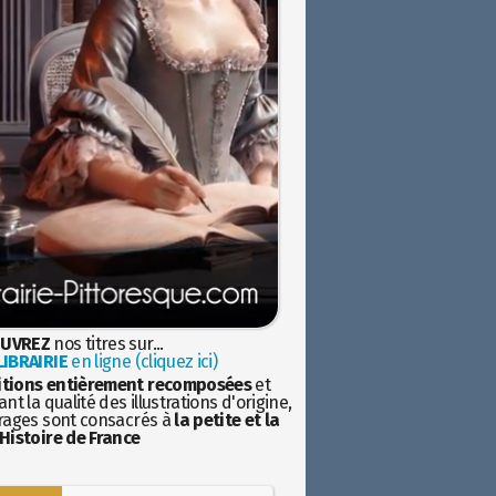
UVREZ
nos titres sur...
IBRAIRIE
en ligne (cliquez ici)
itions entièrement recomposées
et
nt la qualité des illustrations d'origine,
rages sont consacrés à
la petite et la
Histoire de France