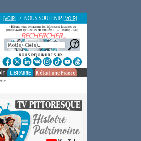
E
/ NOUS SOUTENIR
[VOIR]
[VOIR]
« Hâtons-nous de raconter les délicieuses histoires du
peuple avant qu'il ne les ait oubliées »
(C. Nodier, 1840)
NOUS REJOINDRE SUR...
ir
LIBRAIRIE
Il était une France
me »