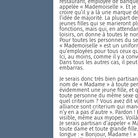
restaurant, employée de banque, 
appelée « Mademoiselle ». Et je 
croire qu’il y a là une marque d
l’idée de majorité. La plupart 
jeunes filles qui se marieront p
fonctions, mais qui, en attenda
loisirs, on donne à toutes le no
Pour toutes les personnes du se
« Mademoiselle » est un uniform
qu’employées pour tous ceux qui
Ici, au moins, comme il y a conve
Dans tous les autres cas, il peut
embarras.
Je serais donc très bien partisa
nom de « Madame » à toute pers
évidemment une jeune fille, et 
toute personne du même sexe qui
quel criterium ? Vous avez dit v
alliance sont criterium qui manq
n’y en a pas d’autre ». Pardon ! E
visible, même aux myopes. Voilà s
Je serais partisan d’appeler « M
toute dame et toute grande fille.
longue : « Bonjour, Madame ! » 