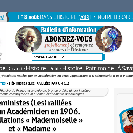
8 août
DANS L'HISTOIRE
/ NOTRE LIBRAIRI
LE
[VOIR]
de
Histoire
Histoire
Patrimoine
À Savo
Grande
Petite
 féministes raillées par un Académicien en 1906. Appellations « Mademoiselle » et « Mada
ites
> Féministes (Les) raillées par un (…)
 Histoire de France et anecdotes, brèves et faits divers insolites,
ments remarquables et curieux, événements anecdotiques
ministes (Les) raillées
un Académicien en 1906.
lations « Mademoiselle »
et « Madame »