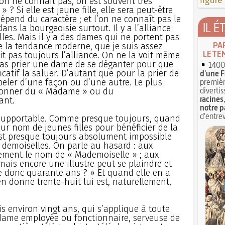
figure
n ne connaît pas, on est souvent très
? Si elle est jeune fille, elle sera peut-être
 dépend du caractère ; et l’on ne connaît pas le
IL É
 dans la bourgeoisie surtout. Il y a l’alliance
illes. Mais il y a des dames qui ne portent pas
PA
me la tendance moderne, que je suis assez
LE TE
oit pas toujours l’alliance. On ne la voit même
pas prier une dame de se déganter pour que
1400 
icatif la saluer. D’autant que pour la prier de
d'une F
premièr
ppeler d’une façon ou d’une autre. Le plus
divertis
t donner du « Madame » ou du
racines
ant.
notre p
d'entrev
insupportable. Comme presque toujours, quand
eur nom de jeunes filles pour bénéficier de la
 est presque toujours absolument impossible
u demoiselles. On parle au hasard : aux
ement le nom de « Mademoiselle » ; aux
 mais encore une illustre peut se plaindre et
e donc quarante ans ? » Et quand elle en a
en donne trente-huit lui est, naturellement,
s environ vingt ans, qui s’applique à toute
dame employée ou fonctionnaire, serveuse de