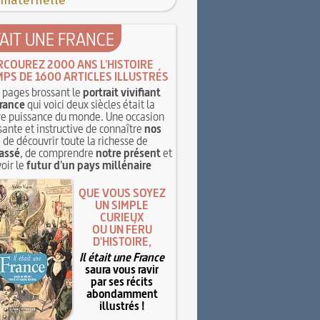
 maternelle
TAIT UNE FRANCE
RCOUREZ 2000 ANS L'HISTOIRE
MPS DE 1600 ARTICLES ILLUSTRÉS
pages brossant le
portrait vivifiant
rance
qui voici deux siècles était la
e puissance du monde. Une occasion
sante et instructive de connaître
nos
, de découvrir toute la richesse de
assé
, de comprendre
notre présent
et
oir le
futur d'un pays millénaire
QUE VOUS SOYEZ
UN SIMPLE
CURIEUX
OU UN FÉRU
D'HISTOIRE,
Il était une France
saura vous ravir
par ses récits
abondamment
illustrés !