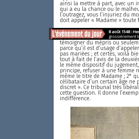
ainsi la mettre à part, avec un 
qui a eu la chance ou le malheur
l’outragez, vous l’injuriez du 
doit appeler « Madame » toute f
Faguet poursuit : « Je veux subir
appelant une femme « Mademoise
témoigner du mépris ou seulemen
parce qu’il est d’usage d’appel
pas mariées ; et certes, voilà bie
tout à fait de l’avis de la deu
le même dispositif du jugement, 
principe, refuser à une femme no
même le titre de Madame ; 2° qu
célibataire d’un certain âge ne
discret ». Ce tribunal très libéra
cette question. Il donne l’exemp
indifférence.