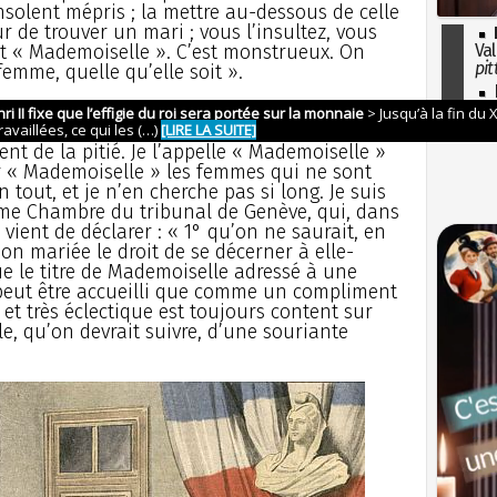
insolent mépris ; la mettre au-dessous de celle
 de trouver un mari ; vous l’insultez, vous
mot « Mademoiselle ». C’est monstrueux. On
Val
pit
emme, quelle qu’elle soit ».
I
so
 des supplices raffinés si j’ai jamais eu,
l'H
lle », la moindre intention de lui
t de la pitié. Je l’appelle « Mademoiselle »
er « Mademoiselle » les femmes qui ne sont
n tout, et je n’en cherche pas si long. Je suis
xième Chambre du tribunal de Genève, qui, dans
vient de déclarer : « 1° qu’on ne saurait, en
n mariée le droit de se décerner à elle-
e le titre de Mademoiselle adressé à une
 peut être accueilli que comme un compliment
l et très éclectique est toujours content sur
le, qu’on devrait suivre, d’une souriante