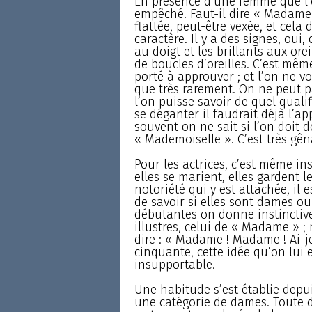
En présence d’une femme que l’o
empêché. Faut-il dire « Madame » 
flattée, peut-être vexée, et cela
caractère. Il y a des signes, oui,
au doigt et les brillants aux ore
de boucles d’oreilles. C’est mê
porté à approuver ; et l’on ne v
que très rarement. On ne peut 
l’on puisse savoir de quel qualif
se déganter il faudrait déjà l’a
souvent on ne sait si l’on doi
« Mademoiselle ». C’est très gên
Pour les actrices, c’est même 
elles se marient, elles gardent l
notoriété qui y est attachée, il
de savoir si elles sont dames o
débutantes on donne instinctiv
illustres, celui de « Madame » ;
dire : « Madame ! Madame ! Ai-j
cinquante, cette idée qu’on lui 
insupportable.
Une habitude s’est établie depui
une catégorie de dames. Toute 