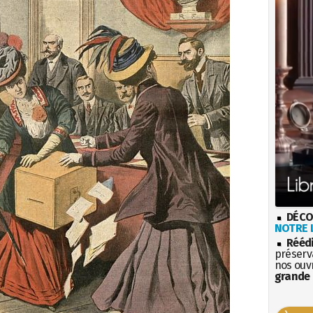
DÉCO
NOTRE L
Rééd
préserva
nos ouv
grande 