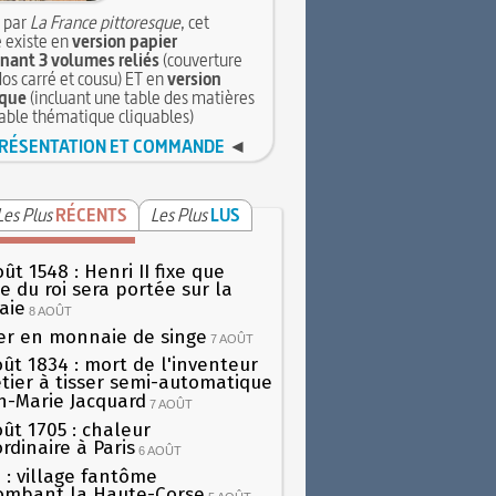
 par
La France pittoresque
, cet
 existe en
version papier
ant 3 volumes reliés
(couverture
dos carré et cousu) ET en
version
que
(incluant une table des matières
table thématique cliquables)
RÉSENTATION ET COMMANDE
◄
Les Plus
RÉCENTS
Les Plus
LUS
ût 1548 : Henri II fixe que
gie du roi sera portée sur la
aie
8 AOÛT
er en monnaie de singe
7 AOÛT
oût 1834 : mort de l'inventeur
tier à tisser semi-automatique
h-Marie Jacquard
7 AOÛT
oût 1705 : chaleur
rdinaire à Paris
6 AOÛT
 : village fantôme
ombant la Haute-Corse