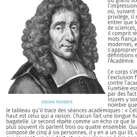
du grand s
l’impression
où, suivant
privilège, il
entrer que l
de sciences
il comprit r
mots frança
modernes, e
s’approprier
définitions 
l’Académie.
Ce corps s’
l’exclusion
contre l’aca
Furetière es
par des fact
injures y so
Antoine Furetière
nombre que 
le tableau qu’il trace des séances académiques : « Celu
haut est celui qui a raison. Chacun fait une longue 
bagatelle. Le second répète comme un écho ce que le p
plus souvent ils parlent trois ou quatre ensemble. Q
composé de cinq à six personnes, il y en a un qui lit,