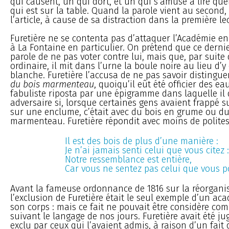
qui causent, un qui dort, et un qui s’amuse à lire que
qui est sur la table. Quand la parole vient au second, il
l’article, à cause de sa distraction dans la première lec
Furetière ne se contenta pas d’attaquer l’Académie en 
à La Fontaine en particulier. On prétend que ce derni
parole de ne pas voter contre lui, mais que, par suite 
ordinaire, il mit dans l’urne la boule noire au lieu d’y
blanche. Furetière l’accusa de ne pas savoir distingue
du bois marmenteau
, quoiqu’il eût été officier des eau
fabuliste riposta par une épigramme dans laquelle i
adversaire si, lorsque certaines gens avaient frappé
sur une enclume, c’était avec du bois en grume ou du
marmenteau. Furetière répondit avec moins de polites
Il est des bois de plus d’une manière :
Je n’ai jamais senti celui que vous citez :
Notre ressemblance est entière,
Car vous ne sentez pas celui que vous p
Avant la fameuse ordonnance de 1816 sur la réorganisa
l’exclusion de Furetière était le seul exemple d’un a
son corps : mais ce fait ne pouvait être considère c
suivant le langage de nos jours. Furetière avait été ju
exclu par ceux qui l’avaient admis, à raison d’un fait 