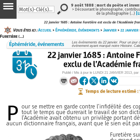
9 août 1888 : mort du poète et inven
> Découvrant le phonographe, contribuan
de la photographie (…)
[L
22 janvier 1685 : Antoine Furetière est exclu de l'Académie fra
Vous êtes ici :
Accueil
>
Éphéméride, événements
>
Janvier
>
22 janvier
Furetière (…)
Éphéméride, événements
Les événements du 22 janvier. Pour un jour
événement ayant marqué notre Histoire. Cale
22 janvier 1685 : Antoine F
exclu de l’Académie fr
Publié / Mis à jour le
LUNDI
21 JANVIER 2013
, par
Temps de lecture estimé :
P
our se mettre en garde contre l’infidélité des c
tout le temps que durerait le travail de son dict
l’Académie avait obtenu un privilège portant dé
aucun dictionnaire français, avant que le sien eût pa
Furetière su