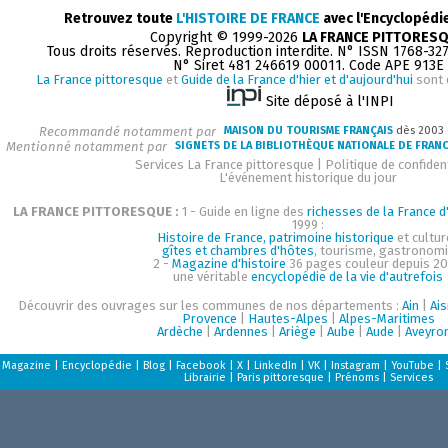
Retrouvez toute
L'HISTOIRE DE FRANCE
avec l'Encyclopédi
Copyright © 1999-2026
LA FRANCE PITTORES
Tous droits réservés. Reproduction interdite. N° ISSN 1768-32
N° Siret 481 246619 00011. Code APE 913E
La France pittoresque
et
Guide de la France d'hier et d'aujourd'hui
sont 
Site déposé à l'INPI
Recommandé notamment par
MAISON DU TOURISME FRANÇAIS
dès 2003
Mentionné notamment par
SIGNETS DE LA BIBLIOTHÈQUE NATIONALE DE FRAN
Services La France pittoresque
|
Politique de confident
L'événement historique du jour
LA FRANCE PITTORESQUE :
1 - Guide en ligne des
richesses de la France d'
1999 :
Histoire de France, patrimoine historique
et cultur
gîtes et chambres d'hôtes
, tourisme, gastronom
2 -
Magazine d'histoire
36 pages couleur depuis 20
une véritable
encyclopédie de la vie d'autrefois
Découvrir des ouvrages sur les communes de nos départements :
Ain
|
Ai
Provence
|
Hautes-Alpes
|
Alpes-Maritimes
Ardèche
|
Ardennes
|
Ariège
|
Aube
|
Aude
|
Aveyro
Magazine
|
Encyclopédie
|
Blog
|
Facebook
|
X
|
LinkedIn
|
VK
|
Instagram
|
YouTube
|
Librairie
|
Paris pittoresque
|
Prénoms
|
Services