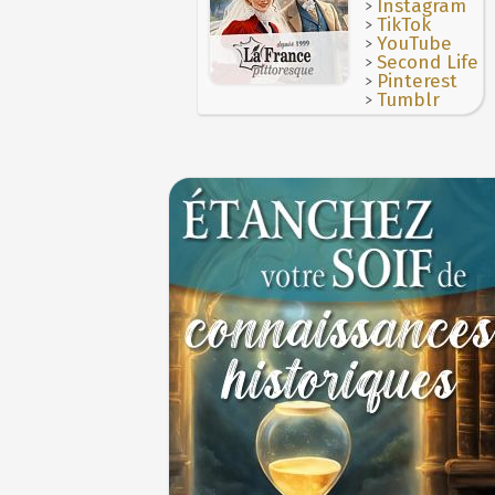
>
Instagram
>
TikTok
>
YouTube
>
Second Life
>
Pinterest
>
Tumblr