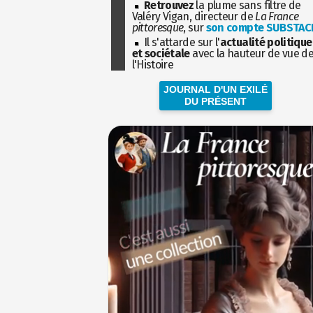
Retrouvez
la plume sans filtre de
Valéry Vigan, directeur de
La France
pittoresque
, sur
son compte SUBSTAC
Il s'attarde sur l'
actualité politique
et sociétale
avec la hauteur de vue d
l'Histoire
JOURNAL D'UN EXILÉ
DU PRÉSENT