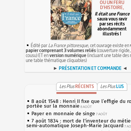
OU UN FÉRU
D'HISTOIRE,
Il était une France
saura vous ravir
par ses récits
abondamment
illustrés !
Édité par
La France pittoresque
, cet ouvrage existe en
papier comprenant 3 volumes reliés
(couverture rigide,
cousu) ET en
version numérique
(incluant une table des 
une table thématique cliquables)
►
PRÉSENTATION ET COMMANDE
◄
Les Plus
RÉCENTS
Les Plus
LUS
8 août 1548 : Henri II fixe que l’effigie du r
portée sur la monnaie
8 AOÛT
Payer en monnaie de singe
7 AOÛT
7 août 1834 : mort de l'inventeur du métier
semi-automatique Joseph-Marie Jacquard
7 A