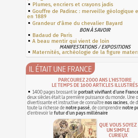
Plumes, encriers et crayons jadis
Gouffre de Padirac : merveille géologique 
en 1889
Grandeur d'âme du chevalier Bayard
BON À SAVOIR
Badaud de Paris
A beau mentir qui vient de loin
MANIFESTATIONS / EXPOSITIONS
Maternités, archéologie de la figure mater
IL ÉTAIT UNE FRANCE
PARCOUREZ 2000 ANS L'HISTOIRE
LE TEMPS DE 1600 ARTICLES ILLUSTRÉS
1400 pages brossant le
portrait vivifiant d'une Franc
deux siècles était la première puissance du monde. Une 
divertissante et instructive de connaître
nos racines
, de 
toute la richesse de
notre passé
, de comprendre
notre p
d'entrevoir le
futur d'un pays millénaire
QUE VOUS SOYEZ
UN SIMPLE
CURIEUX