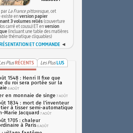
 par
La France pittoresque
, cet
 existe en
version papier
ant 3 volumes reliés
(couverture
dos carré et cousu) ET en
version
que
(incluant une table des matières
table thématique cliquables)
RÉSENTATION ET COMMANDE
◄
Les Plus
RÉCENTS
Les Plus
LUS
ût 1548 : Henri II fixe que
gie du roi sera portée sur la
aie
8 AOÛT
er en monnaie de singe
7 AOÛT
oût 1834 : mort de l'inventeur
tier à tisser semi-automatique
h-Marie Jacquard
7 AOÛT
oût 1705 : chaleur
rdinaire à Paris
6 AOÛT
 : village fantôme