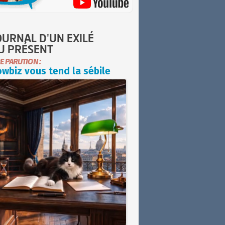
OURNAL D'UN EXILÉ
U PRÉSENT
E PARUTION :
wbiz vous tend la sébile