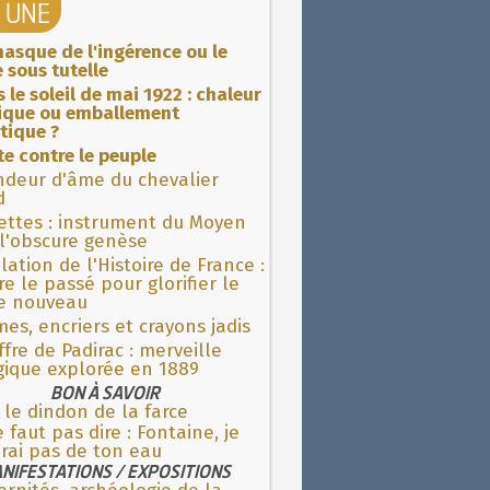
A UNE
asque de l'ingérence ou le
 sous tutelle
 le soleil de mai 1922 : chaleur
rique ou emballement
tique ?
ite contre le peuple
ndeur d'âme du chevalier
d
ettes : instrument du Moyen
l'obscure genèse
lation de l'Histoire de France :
re le passé pour glorifier le
 nouveau
es, encriers et crayons jadis
fre de Padirac : merveille
gique explorée en 1889
BON À SAVOIR
 le dindon de la farce
e faut pas dire : Fontaine, je
rai pas de ton eau
NIFESTATIONS / EXPOSITIONS