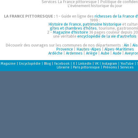
Services La France pittoresque
|
Politique de confident
L'événement historique du jour
LA FRANCE PITTORESQUE :
1 - Guide en ligne des
richesses de la France d'
1999 :
Histoire de France, patrimoine historique
et cultur
gîtes et chambres d'hôtes
, tourisme, gastronom
2 -
Magazine d'histoire
36 pages couleur depuis 20
une véritable
encyclopédie de la vie d'autrefois
Découvrir des ouvrages sur les communes de nos départements :
Ain
|
Ai
Provence
|
Hautes-Alpes
|
Alpes-Maritimes
Ardèche
|
Ardennes
|
Ariège
|
Aube
|
Aude
|
Aveyro
Magazine
|
Encyclopédie
|
Blog
|
Facebook
|
X
|
LinkedIn
|
VK
|
Instagram
|
YouTube
|
Librairie
|
Paris pittoresque
|
Prénoms
|
Services