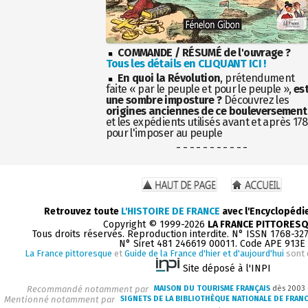
COMMANDE / RÉSUMÉ de l'ouvrage ?
Tous les détails en CLIQUANT ICI !
En quoi la Révolution
, prétendument
faite « par le peuple et pour le peuple »,
es
une sombre imposture ?
Découvrez les
origines anciennes de ce bouleversement
et les expédients utilisés avant et après 17
pour l'imposer au peuple
- - - - - - - - - - -
Retrouvez toute
L'HISTOIRE DE FRANCE
avec l'Encyclopédi
Copyright © 1999-2026
LA FRANCE PITTORES
Tous droits réservés. Reproduction interdite. N° ISSN 1768-32
N° Siret 481 246619 00011. Code APE 913E
La France pittoresque
et
Guide de la France d'hier et d'aujourd'hui
sont 
Site déposé à l'INPI
Recommandé notamment par
MAISON DU TOURISME FRANÇAIS
dès 2003
Mentionné notamment par
SIGNETS DE LA BIBLIOTHÈQUE NATIONALE DE FRAN