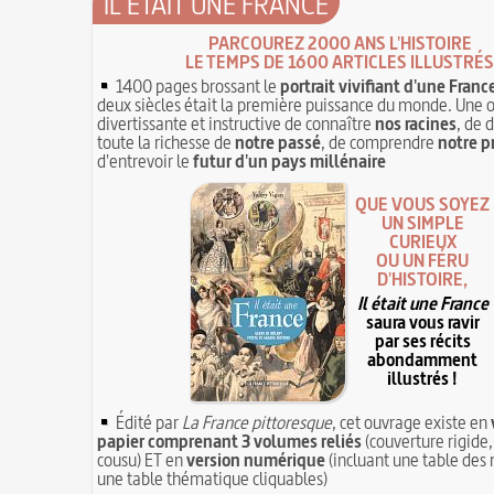
IL ÉTAIT UNE FRANCE
PARCOUREZ 2000 ANS L'HISTOIRE
LE TEMPS DE 1600 ARTICLES ILLUSTRÉS
1400 pages brossant le
portrait vivifiant d'une Franc
deux siècles était la première puissance du monde. Une 
divertissante et instructive de connaître
nos racines
, de 
toute la richesse de
notre passé
, de comprendre
notre p
d'entrevoir le
futur d'un pays millénaire
QUE VOUS SOYEZ
UN SIMPLE
CURIEUX
OU UN FÉRU
D'HISTOIRE,
Il était une France
saura vous ravir
par ses récits
abondamment
illustrés !
Édité par
La France pittoresque
, cet ouvrage existe en
papier comprenant 3 volumes reliés
(couverture rigide,
cousu) ET en
version numérique
(incluant une table des 
une table thématique cliquables)