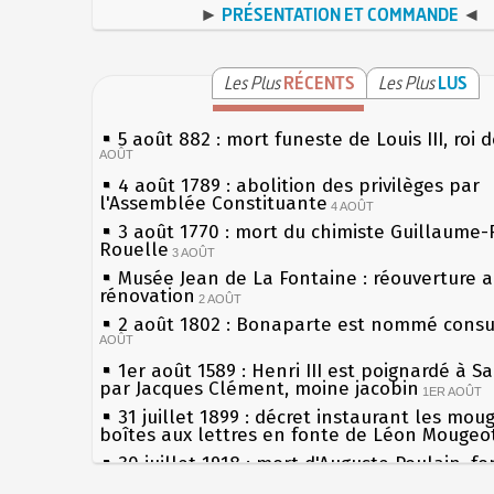
►
PRÉSENTATION ET COMMANDE
◄
Les Plus
RÉCENTS
Les Plus
LUS
5 août 882 : mort funeste de Louis III, roi 
AOÛT
4 août 1789 : abolition des privilèges par
l'Assemblée Constituante
4 AOÛT
3 août 1770 : mort du chimiste Guillaume-
Rouelle
3 AOÛT
Musée Jean de La Fontaine : réouverture 
rénovation
2 AOÛT
2 août 1802 : Bonaparte est nommé consul
AOÛT
1er août 1589 : Henri III est poignardé à S
par Jacques Clément, moine jacobin
1ER AOÛT
31 juillet 1899 : décret instaurant les mou
boîtes aux lettres en fonte de Léon Mougeo
30 juillet 1918 : mort d'Auguste Poulain, f
Chocolat Poulain
30 JUILLET