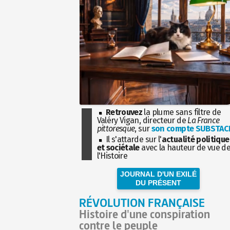
Retrouvez
la plume sans filtre de
Valéry Vigan, directeur de
La France
pittoresque
, sur
son compte SUBSTAC
Il s'attarde sur l'
actualité politique
et sociétale
avec la hauteur de vue d
l'Histoire
JOURNAL D'UN EXILÉ
DU PRÉSENT
RÉVOLUTION FRANÇAISE
Histoire d'une conspiration
contre le peuple