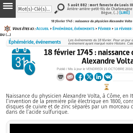
5 août 882 : mort funeste de Louis III
Arrière-arrière-petit-fils de Charlemagne e
Bègue, (…)
[LIRE]
18 février 1745 : naissance du physicien Alexandre Volta
Vous êtes ici :
Accueil
>
Éphéméride, événements
>
Février
>
18 février
du (…)
Éphéméride, événements
Les événements du 18 février. Pour un jour
événement ayant marqué notre Histoire. Cale
18 février 1745 : naissance
Alexandre Volt
Publié / Mis à jour le
VENDREDI
15 OCTOBRE 2010
Naissance du physicien Alexandre Volta, à Côme, en Ita
l’invention de la première pile électrique en 1800, con
disques de cuivre et de zinc séparés par un morceau 
dans de l’acide sulfurique.