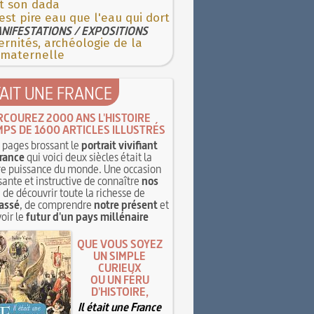
st son dada
'est pire eau que l'eau qui dort
NIFESTATIONS / EXPOSITIONS
rnités, archéologie de la
 maternelle
TAIT UNE FRANCE
RCOUREZ 2000 ANS L'HISTOIRE
MPS DE 1600 ARTICLES ILLUSTRÉS
pages brossant le
portrait vivifiant
rance
qui voici deux siècles était la
e puissance du monde. Une occasion
sante et instructive de connaître
nos
, de découvrir toute la richesse de
assé
, de comprendre
notre présent
et
oir le
futur d'un pays millénaire
QUE VOUS SOYEZ
UN SIMPLE
CURIEUX
OU UN FÉRU
D'HISTOIRE,
Il était une France