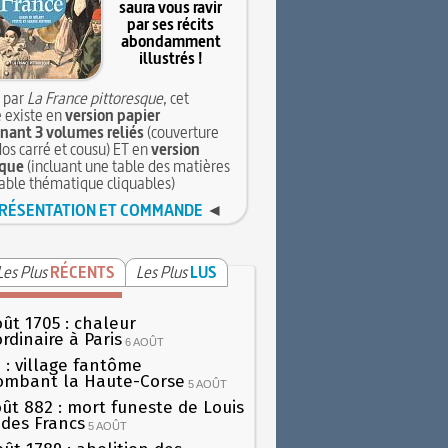
saura vous ravir
par ses récits
abondamment
illustrés !
 par
La France pittoresque
, cet
 existe en
version papier
ant 3 volumes reliés
(couverture
dos carré et cousu) ET en
version
que
(incluant une table des matières
table thématique cliquables)
RÉSENTATION ET COMMANDE
◄
Les Plus
RÉCENTS
Les Plus
LUS
oût 1705 : chaleur
rdinaire à Paris
6 AOÛT
 : village fantôme
ombant la Haute-Corse
5 AOÛT
oût 882 : mort funeste de Louis
oi des Francs
5 AOÛT