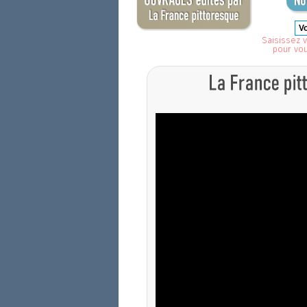
Saisissez v
pour vo