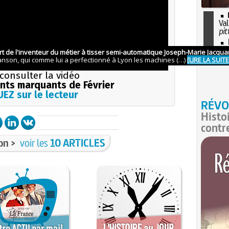
Val
pit
I
so
l'H
consulter la vidéo
ts marquants de Février
EZ sur le lecteur
RÉVO
Histo
contr
on >
voir les
10 ARTICLES