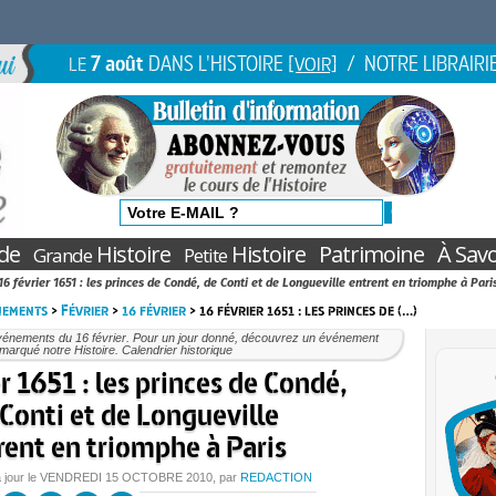
7 août
DANS L'HISTOIRE
/ NOTRE LIBRAIRI
LE
[VOIR]
de
Histoire
Histoire
Patrimoine
À Savo
Grande
Petite
16 février 1651 : les princes de Condé, de Conti et de Longueville entrent en triomphe à Pari
nements
>
Février
>
16 février
> 16 février 1651 : les princes de (…)
vénements du 16 février. Pour un jour donné, découvrez un événement
marqué notre Histoire. Calendrier historique
r 1651 : les princes de Condé,
Conti et de Longueville
rent en triomphe à Paris
 jour le
VENDREDI
15 OCTOBRE 2010
, par
REDACTION