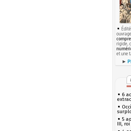
Édité
ouvrage
compren
rigide, 
numéri
et une 
►
P
6 a
extrao
Occi
surpl
5 a
III, r