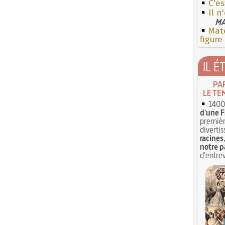
C'e
Il n
MA
Mate
figure
IL É
PA
LE TE
1400 
d'une F
premièr
divertis
racines
notre p
d'entrev