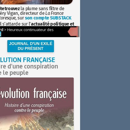
Retrouvez
la plume sans filtre de
éry Vigan, directeur de
La France
toresque
, sur
son compte SUBSTACK
l s'attarde sur l'
actualité politique et
ciétale
avec la hauteur de vue de
istoire
JOURNAL D'UN EXILÉ
DU PRÉSENT
LUTION FRANÇAISE
ire d'une conspiration
e le peuple