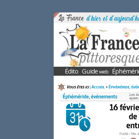
Édito
Guide
Éphéméri
web
Vous êtes ici :
Accueil
>
Éphéméride, évé
Éphéméride, événements
Les é
ayant 
16 févrie
de 
ent
Publié / Mis à