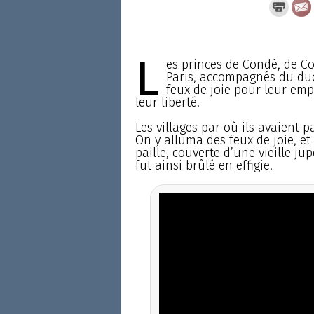
L
es princes de Condé, de Co
Paris, accompagnés du duc
feux de joie pour leur emp
leur liberté.
Les villages par où ils avaient p
On y alluma des feux de joie, et
paille, couverte d’une vieille ju
fut ainsi brûlé en effigie.