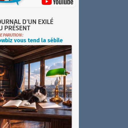
OURNAL D'UN EXILÉ
U PRÉSENT
E PARUTION :
wbiz vous tend la sébile