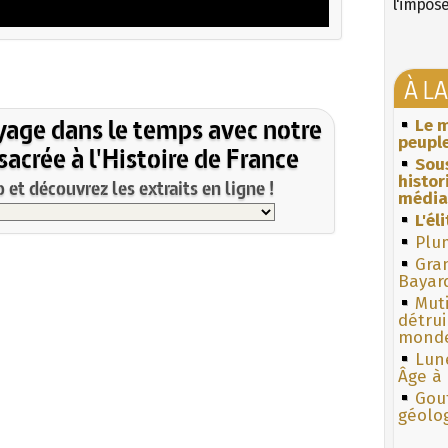
l'impos
À L
yage dans le temps avec notre
Le m
peuple
acrée à l'Histoire de France
Sous
histo
et découvrez les extraits en ligne !
média
L'él
Plum
Gra
Bayar
Muti
détrui
monde
Lun
Âge à 
Gouf
géolo