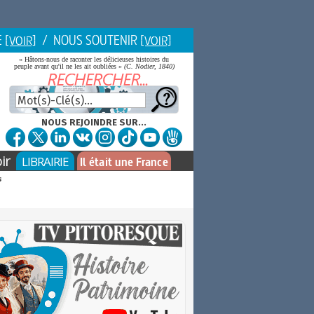
E
/ NOUS SOUTENIR
[VOIR]
[VOIR]
« Hâtons-nous de raconter les délicieuses histoires du
peuple avant qu'il ne les ait oubliées »
(C. Nodier, 1840)
NOUS REJOINDRE SUR...
ir
LIBRAIRIE
Il était une France
s