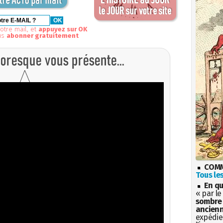
otre mail, et
appuyez sur OK
us
abonner gratuitement
COMM
Tous les
En qu
« par le
sombre 
ancienn
expédien