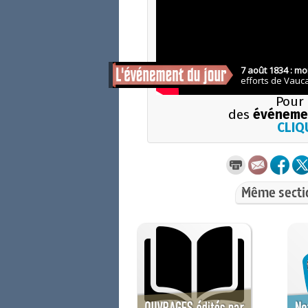
Pour 
des
événemen
CLIQU
Même secti