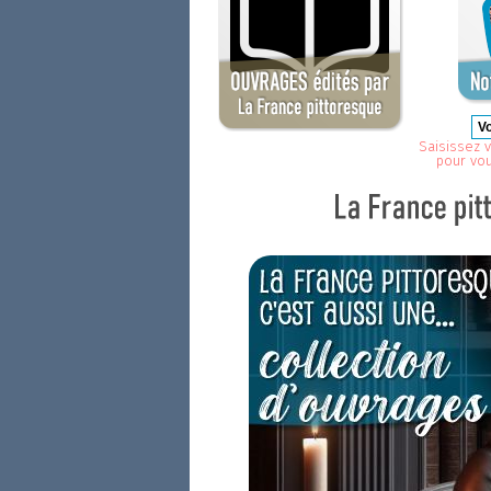
Saisissez v
pour vo