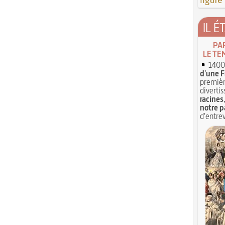
figure
IL É
PA
LE TE
1400 
d'une F
premièr
divertis
racines
notre p
d'entrev