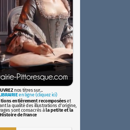
UVREZ
nos titres sur...
IBRAIRIE
en ligne (cliquez ici)
itions entièrement recomposées
et
nt la qualité des illustrations d'origine,
rages sont consacrés à
la petite et la
Histoire de France