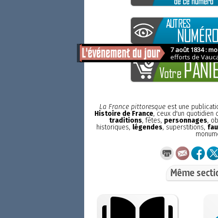
La France pittoresque
est une publicat
Histoire de France
, ceux d'un quotidien
traditions
, fêtes,
personnages
, o
historiques,
légendes
, superstitions,
fau
monum
Même secti