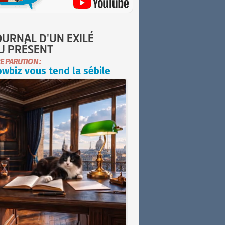
OURNAL D'UN EXILÉ
U PRÉSENT
E PARUTION :
wbiz vous tend la sébile