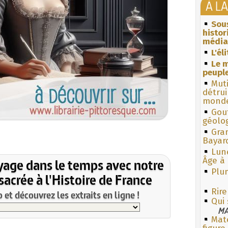
À L
Sous
histo
média
L'él
Le m
peuple
Muti
détrui
monde
Gouf
géolo
Gra
Bayar
Lun
Âge à 
yage dans le temps avec notre
Plum
acrée à l'Histoire de France
Rire
et découvrez les extraits en ligne !
Qui 
MA
Mate