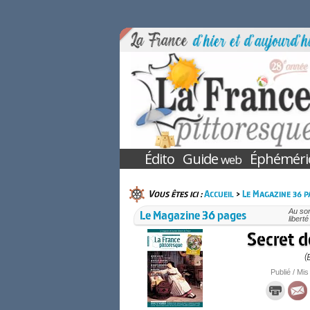
Édito
Guide
Éphéméri
web
Vous êtes ici :
Accueil
>
Le Magazine 36 p
Le Magazine 36 pages
Au som
libert
Secret d
(
Publié / Mis