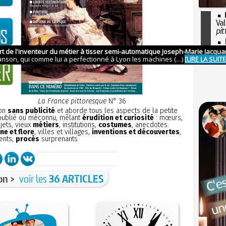
Val
pit
I
so
l'H
La France pittoresque
N° 36
ion
sans publicité
et aborde tous les aspects de la petite
 oublié ou méconnu, mêlant
érudition et curiosité
: mœurs,
bjets, vieux
métiers
, institutions,
costumes
, anecdotes
ne et flore
, villes et villages,
inventions et découvertes
,
ents,
procès
surprenants
on >
voir les
36 ARTICLES