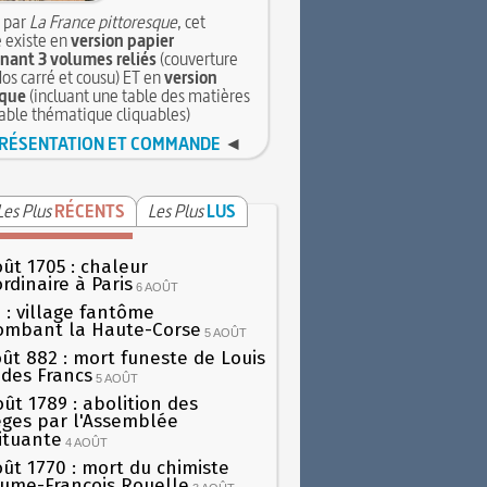
 par
La France pittoresque
, cet
 existe en
version papier
ant 3 volumes reliés
(couverture
dos carré et cousu) ET en
version
que
(incluant une table des matières
table thématique cliquables)
RÉSENTATION ET COMMANDE
◄
Les Plus
RÉCENTS
Les Plus
LUS
oût 1705 : chaleur
rdinaire à Paris
6 AOÛT
 : village fantôme
ombant la Haute-Corse
5 AOÛT
oût 882 : mort funeste de Louis
oi des Francs
5 AOÛT
oût 1789 : abolition des
lèges par l'Assemblée
ituante
4 AOÛT
oût 1770 : mort du chimiste
aume-François Rouelle