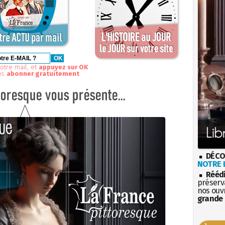
otre mail, et
appuyez sur OK
us
abonner gratuitement
DÉCO
NOTRE L
Rééd
préserva
nos ouv
grande 