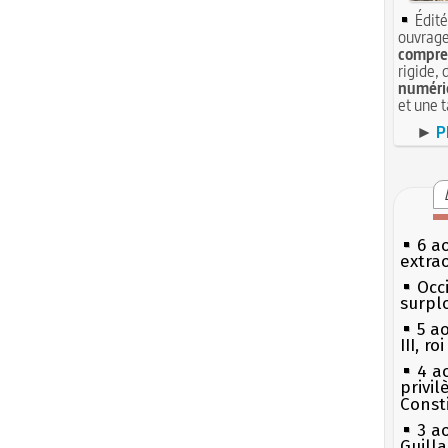
Édité
ouvrage
compren
rigide, 
numéri
et une 
►
P
6 a
extrao
Occi
surpl
5 a
III, r
4 a
privi
Const
3 a
Guill