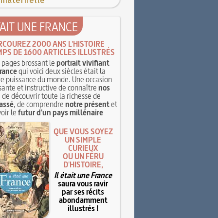
 maternelle
TAIT UNE FRANCE
RCOUREZ 2000 ANS L'HISTOIRE
MPS DE 1600 ARTICLES ILLUSTRÉS
pages brossant le
portrait vivifiant
rance
qui voici deux siècles était la
e puissance du monde. Une occasion
sante et instructive de connaître
nos
, de découvrir toute la richesse de
assé
, de comprendre
notre présent
et
oir le
futur d'un pays millénaire
QUE VOUS SOYEZ
UN SIMPLE
CURIEUX
OU UN FÉRU
D'HISTOIRE,
Il était une France
saura vous ravir
par ses récits
abondamment
illustrés !