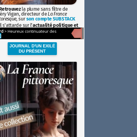
Retrouvez
la plume sans filtre de
éry Vigan, directeur de
La France
toresque
, sur
son compte SUBSTACK
l s'attarde sur l'
actualité politique et
ciétale
avec la hauteur de vue de
istoire
JOURNAL D'UN EXILÉ
DU PRÉSENT