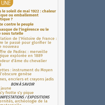
A UNE
 le soleil de mai 1922 : chaleur
rique ou emballement
tique ?
ite contre le peuple
asque de l'ingérence ou le
 sous tutelle
lation de l'Histoire de France :
re le passé pour glorifier le
 nouveau
fre de Padirac : merveille
gique explorée en 1889
ndeur d'âme du chevalier
d
ettes : instrument du Moyen
l'obscure genèse
es, encriers et crayons jadis
BON À SAVOIR
 jaune
s'y frotte s'y pique
NIFESTATIONS / EXPOSITIONS
rnités, archéologie de la