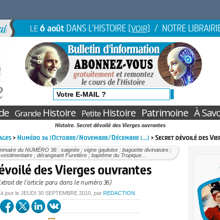
6 août
DANS L'HISTOIRE
/ NOTRE LIBRAIRI
LE
[VOIR]
de
Histoire
Histoire
Patrimoine
À Savo
Grande
Petite
Histoire. Secret dévoilé des Vierges ouvrantes
ages
>
Numéro 36 (Octobre/Novembre/Décembre (…)
> Secret dévoilé des Vi
maire du NUMÉRO 36 : saignée ; vigne gauloise ; baguette divinatoire ;
é vestimentaire ; dérangeant Furetière ; baptême du Tropique...
évoilé des Vierges ouvrantes
Extrait de l’article paru dans le numéro 36)
 à jour le
JEUDI
30 SEPTEMBRE 2010
, par
REDACTION