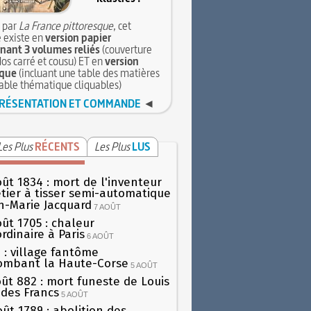
 par
La France pittoresque
, cet
 existe en
version papier
ant 3 volumes reliés
(couverture
dos carré et cousu) ET en
version
que
(incluant une table des matières
table thématique cliquables)
RÉSENTATION ET COMMANDE
◄
Les Plus
RÉCENTS
Les Plus
LUS
oût 1834 : mort de l'inventeur
tier à tisser semi-automatique
h-Marie Jacquard
7 AOÛT
oût 1705 : chaleur
rdinaire à Paris
6 AOÛT
 : village fantôme
ombant la Haute-Corse
5 AOÛT
oût 882 : mort funeste de Louis
oi des Francs
5 AOÛT
oût 1789 : abolition des