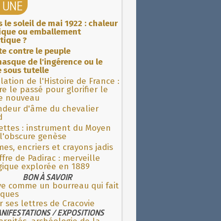
A UNE
 le soleil de mai 1922 : chaleur
rique ou emballement
tique ?
ite contre le peuple
asque de l'ingérence ou le
 sous tutelle
lation de l'Histoire de France :
re le passé pour glorifier le
 nouveau
ndeur d'âme du chevalier
d
ettes : instrument du Moyen
l'obscure genèse
es, encriers et crayons jadis
fre de Padirac : merveille
gique explorée en 1889
BON À SAVOIR
ve comme un bourreau qui fait
âques
r ses lettres de Cracovie
NIFESTATIONS / EXPOSITIONS