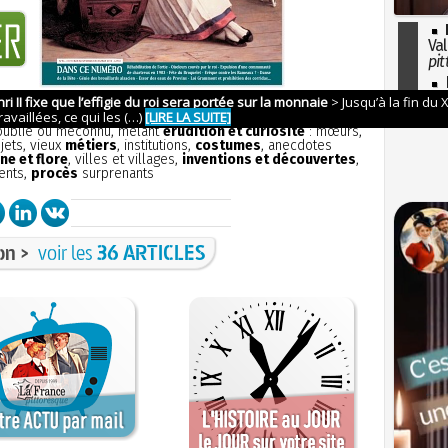
Val
pit
I
so
La France pittoresque
N° 36
l'H
ion
sans publicité
et aborde tous les aspects de la petite
 oublié ou méconnu, mêlant
érudition et curiosité
: mœurs,
bjets, vieux
métiers
, institutions,
costumes
, anecdotes
ne et flore
, villes et villages,
inventions et découvertes
,
ents,
procès
surprenants
on >
voir les
36 ARTICLES