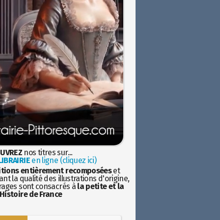
UVREZ
nos titres sur...
IBRAIRIE
en ligne (cliquez ici)
itions entièrement recomposées
et
nt la qualité des illustrations d'origine,
rages sont consacrés à
la petite et la
Histoire de France