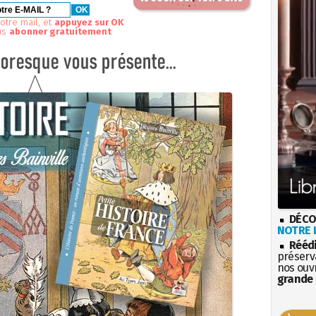
otre mail, et
appuyez sur OK
us
abonner gratuitement
DÉCO
NOTRE L
Rééd
préserva
nos ouv
grande 