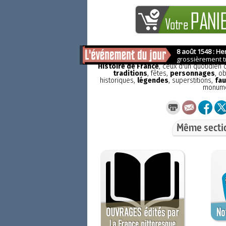
La France pittoresque
est une publicat
Histoire de France
, ceux d'un quotidien
traditions
, fêtes,
personnages
, o
historiques,
légendes
, superstitions,
fau
monum
Même secti