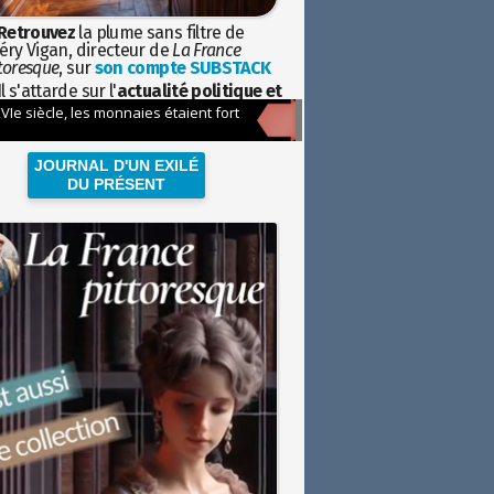
Retrouvez
la plume sans filtre de
éry Vigan, directeur de
La France
toresque
, sur
son compte SUBSTACK
l s'attarde sur l'
actualité politique et
ciétale
avec la hauteur de vue de
istoire
JOURNAL D'UN EXILÉ
DU PRÉSENT