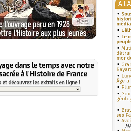
À L
Sous
histo
média
L'él
Le m
peuple
Muti
détrui
monde
yage dans le temps avec notre
Gra
Bayar
acrée à l'Histoire de France
Lun
Âge à 
et découvrez les extraits en ligne !
Plum
Gouf
géolo
Bra
ses P
Avoi
MA