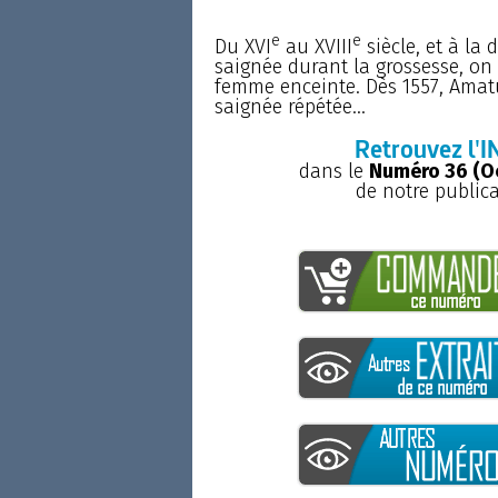
e
e
Du XVI
au XVIII
siècle, et à la 
saignée durant la grossesse, on 
femme enceinte. Dès 1557, Amatu
saignée répétée...
Retrouvez l'I
dans le
Numéro 36 (O
de notre public