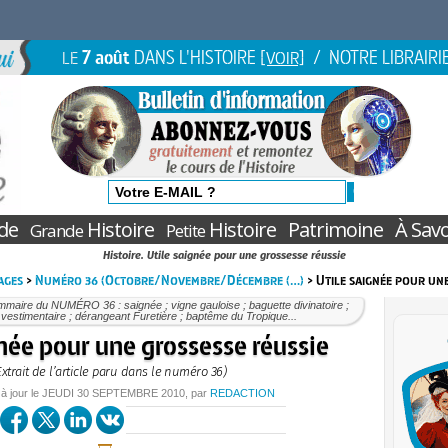
7 août
DANS L'HISTOIRE
/ NOTRE LIBRAIRI
LE
[VOIR]
de
Histoire
Histoire
Patrimoine
À Savo
Grande
Petite
Histoire. Utile saignée pour une grossesse réussie
ages
>
Numéro 36 (Octobre/Novembre/Décembre (…)
> Utile saignée pour une
maire du NUMÉRO 36 : saignée ; vigne gauloise ; baguette divinatoire ;
é vestimentaire ; dérangeant Furetière ; baptême du Tropique...
née pour une grossesse réussie
Extrait de l’article paru dans le numéro 36)
 à jour le
JEUDI
30 SEPTEMBRE 2010
, par
REDACTION