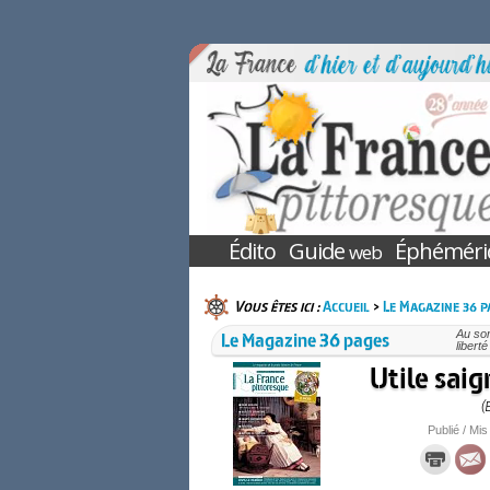
Édito
Guide
Éphéméri
web
Vous êtes ici :
Accueil
>
Le Magazine 36 p
Le Magazine 36 pages
Au som
libert
Utile saig
(
Publié / Mis