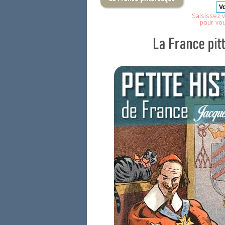
Saisissez v
pour vo