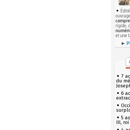
Édité
ouvrage
compren
rigide, 
numéri
et une 
►
P
7 a
du mé
Josep
6 a
extrao
Occi
surpl
5 a
III, r
4 a