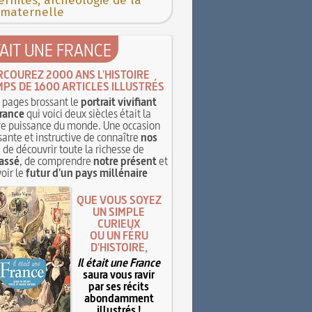
rnités, archéologie de la
 maternelle
TAIT UNE FRANCE
RCOUREZ 2000 ANS L'HISTOIRE
MPS DE 1600 ARTICLES ILLUSTRÉS
pages brossant le
portrait vivifiant
rance
qui voici deux siècles était la
e puissance du monde. Une occasion
sante et instructive de connaître
nos
, de découvrir toute la richesse de
assé
, de comprendre
notre présent
et
oir le
futur d'un pays millénaire
QUE VOUS SOYEZ
UN SIMPLE
CURIEUX
OU UN FÉRU
D'HISTOIRE,
Il était une France
saura vous ravir
par ses récits
abondamment
illustrés !