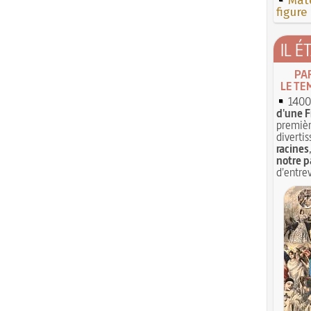
Mate
figure
IL É
PA
LE TE
1400 
d'une F
premièr
divertis
racines
notre p
d'entrev