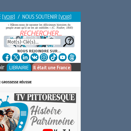
E
/ NOUS SOUTENIR
[VOIR]
[VOIR]
« Hâtons-nous de raconter les délicieuses histoires du
peuple avant qu'il ne les ait oubliées »
(C. Nodier, 1840)
NOUS REJOINDRE SUR...
ir
LIBRAIRIE
Il était une France
 grossesse réussie