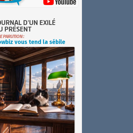
OURNAL D'UN EXILÉ
U PRÉSENT
E PARUTION :
wbiz vous tend la sébile