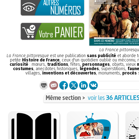
La France pittoresq
La France pittoresque
est une publication
sans publicité
et aborde t
petite
Histoire de France
, ceux d'un quotidien oublié ou méconnu,
curiosité
: mœurs,
traditions
, fêtes,
personnages
, objets, vieux
costumes
, anecdotes historiques,
légendes
, superstitions,
faune
villages,
inventions et découvertes
, monuments,
procès
s
Même section >
voir les
36 ARTICLE