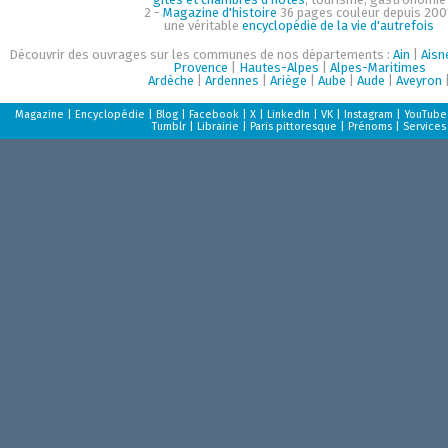
2 -
Magazine d'histoire
36 pages couleur depuis 200
une véritable
encyclopédie de la vie d'autrefois
Découvrir des ouvrages sur les communes de nos départements :
Ain
|
Aisn
Provence
|
Hautes-Alpes
|
Alpes-Maritimes
Ardèche
|
Ardennes
|
Ariège
|
Aube
|
Aude
|
Aveyron
Magazine
|
Encyclopédie
|
Blog
|
Facebook
|
X
|
LinkedIn
|
VK
|
Instagram
|
YouTube
Tumblr
|
Librairie
|
Paris pittoresque
|
Prénoms
|
Services