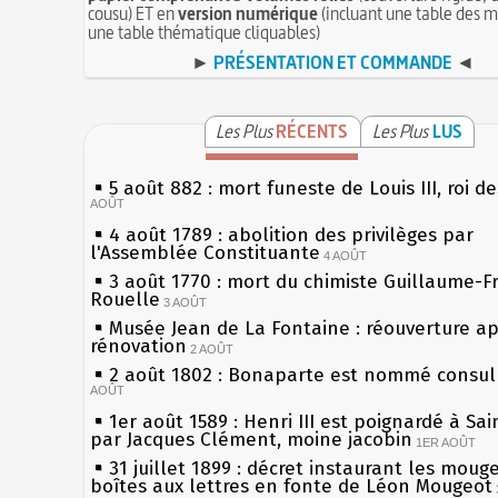
cousu) ET en
version numérique
(incluant une table des m
une table thématique cliquables)
►
PRÉSENTATION ET COMMANDE
◄
Les Plus
RÉCENTS
Les Plus
LUS
5 août 882 : mort funeste de Louis III, roi d
AOÛT
4 août 1789 : abolition des privilèges par
l'Assemblée Constituante
4 AOÛT
3 août 1770 : mort du chimiste Guillaume-F
Rouelle
3 AOÛT
Musée Jean de La Fontaine : réouverture a
rénovation
2 AOÛT
2 août 1802 : Bonaparte est nommé consul 
AOÛT
1er août 1589 : Henri III est poignardé à Sa
par Jacques Clément, moine jacobin
1ER AOÛT
31 juillet 1899 : décret instaurant les moug
boîtes aux lettres en fonte de Léon Mougeot