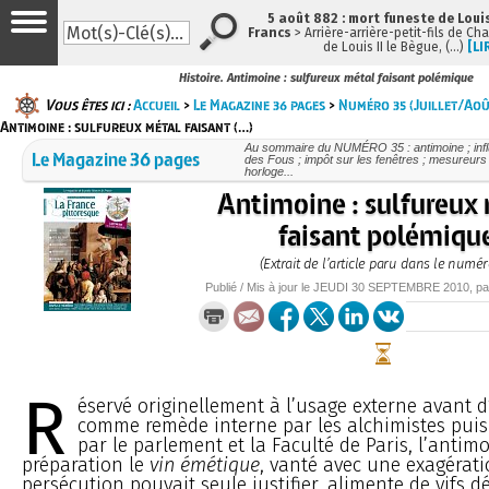
5 août 882 : mort funeste de Louis 
Francs
> Arrière-arrière-petit-fils de Ch
de Louis II le Bègue, (…)
[LI
Histoire. Antimoine : sulfureux métal faisant polémique
Vous êtes ici :
Accueil
>
Le Magazine 36 pages
>
Numéro 35 (Juillet/Ao
Antimoine : sulfureux métal faisant (…)
Au sommaire du NUMÉRO 35 : antimoine ; influ
Le Magazine 36 pages
des Fous ; impôt sur les fenêtres ; mesureurs
horloge...
Antimoine : sulfureux
faisant polémiqu
(Extrait de l’article paru dans le numér
Publié / Mis à jour le
JEUDI
30 SEPTEMBRE 2010
, p
R
éservé originellement à l’usage externe avant d
comme remède interne par les alchimistes puis 
par le parlement et la Faculté de Paris, l’antimo
préparation le
vin émétique
, vanté avec une exagérati
persécution pouvait seule justifier, alimente de vifs d