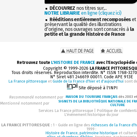
DÉCOUVREZ
nos titres sur...
NOTRE LIBRAIRIE
en ligne (cliquez ici)
Rééditions entièrement recomposées
et
préservant la qualité des illustrations
d'origine, nos ouvrages sont consacrés à
la
petite et la grande Histoire de France
Retrouvez toute
L'HISTOIRE DE FRANCE
avec l'Encyclopédie
Copyright © 1999-2026
LA FRANCE PITTORESQ
Tous droits réservés. Reproduction interdite. N° ISSN 1768-327
N° Siret 481 246619 00011. Code APE 913E
La France pittoresque
et
Guide de la France d'hier et d'aujourd'hui
sont d
Site déposé à l'INPI
Recommandé notamment par
MAISON DU TOURISME FRANÇAIS
dès 2003 e
SIGNETS DE LA BIBLIOTHÈQUE NATIONALE DE FR
Mentionné notamment par
CULTURE
Services La France pittoresque
|
Politique de confidenti
L'événement historique du jour
LA FRANCE PITTORESQUE :
1 - Guide en ligne des
richesses de la France d'h
1999 :
Histoire de France, patrimoine historique
et culturel
gîtes et chambres d'hôtes
, tourisme, gastronomie