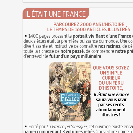
IL ÉTAIT UNE FRANCE
PARCOUREZ 2000 ANS L'HISTOIRE
LE TEMPS DE 1600 ARTICLES ILLUSTRÉS
1400 pages brossant le
portrait vivifiant d'une France
deux siècles était la première puissance du monde. Une oc
divertissante et instructive de connaître
nos racines
, de dé
toute la richesse de
notre passé
, de comprendre
notre pr
d'entrevoir le
futur d'un pays millénaire
QUE VOUS SOYEZ
UN SIMPLE
CURIEUX
OU UN FÉRU
D'HISTOIRE,
Il était une France
saura vous ravir
par ses récits
abondamment
illustrés !
Édité par
La France pittoresque
, cet ouvrage existe en
v
papier comprenant 3 volumes reliés
(couverture rigide, d