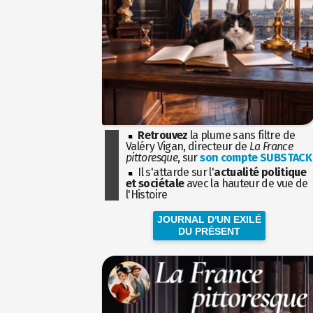
Retrouvez
la plume sans filtre de
Valéry Vigan, directeur de
La France
pittoresque
, sur
son compte SUBSTACK
Il s'attarde sur l'
actualité politique
et sociétale
avec la hauteur de vue de
l'Histoire
JOURNAL D'UN EXILÉ
DU PRÉSENT