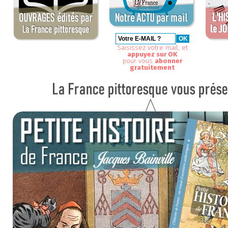
Saisissez votre mail, et
appuyez sur OK
pour vous
abonner
gratuitement