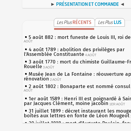
►
PRÉSENTATION ET COMMANDE
◄
Les Plus
RÉCENTS
Les Plus
LUS
5 août 882 : mort funeste de Louis III, roi d
AOÛT
4 août 1789 : abolition des privilèges par
l'Assemblée Constituante
4 AOÛT
3 août 1770 : mort du chimiste Guillaume-F
Rouelle
3 AOÛT
Musée Jean de La Fontaine : réouverture a
rénovation
2 AOÛT
2 août 1802 : Bonaparte est nommé consul 
AOÛT
1er août 1589 : Henri III est poignardé à Sa
par Jacques Clément, moine jacobin
1ER AOÛT
31 juillet 1899 : décret instaurant les moug
boîtes aux lettres en fonte de Léon Mougeot
30 juillet 1918 : mort d'Auguste Poulain, fo
Chocolat Poulain
30 JUILLET