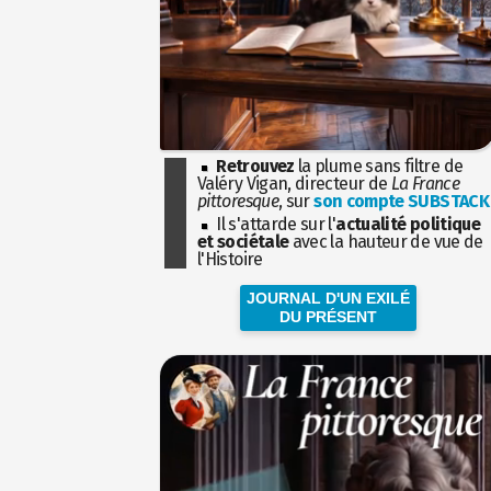
Retrouvez
la plume sans filtre de
Valéry Vigan, directeur de
La France
pittoresque
, sur
son compte SUBSTACK
Il s'attarde sur l'
actualité politique
et sociétale
avec la hauteur de vue de
l'Histoire
JOURNAL D'UN EXILÉ
DU PRÉSENT