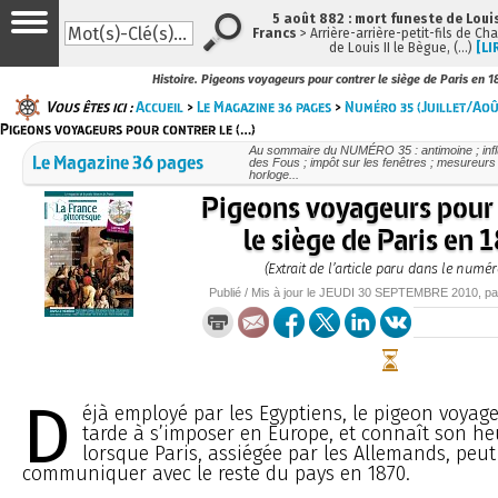
5 août 882 : mort funeste de Louis 
Francs
> Arrière-arrière-petit-fils de Ch
de Louis II le Bègue, (…)
[LI
Histoire. Pigeons voyageurs pour contrer le siège de Paris en 1
Vous êtes ici :
Accueil
>
Le Magazine 36 pages
>
Numéro 35 (Juillet/Ao
Pigeons voyageurs pour contrer le (…)
Au sommaire du NUMÉRO 35 : antimoine ; influ
Le Magazine 36 pages
des Fous ; impôt sur les fenêtres ; mesureurs
horloge...
Pigeons voyageurs pour 
le siège de Paris en 
(Extrait de l’article paru dans le numér
Publié / Mis à jour le
JEUDI
30 SEPTEMBRE 2010
, p
D
éjà employé par les Egyptiens, le pigeon voya
tarde à s’imposer en Europe, et connaît son he
lorsque Paris, assiégée par les Allemands, peut
communiquer avec le reste du pays en 1870.