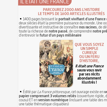
IL ÉTAIT UNE FRANCE
PARCOUREZ 2000 ANS L'HISTOIRE
LE TEMPS DE 1600 ARTICLES ILLUSTRÉS
1400 pages brossant le
portrait vivifiant d'une France
deux siècles était la première puissance du monde. Une oc
divertissante et instructive de connaître
nos racines
, de dé
toute la richesse de
notre passé
, de comprendre
notre pr
d'entrevoir le
futur d'un pays millénaire
QUE VOUS SOYEZ
UN SIMPLE
CURIEUX
OU UN FÉRU
D'HISTOIRE,
Il était une France
saura vous ravir
par ses récits
abondamment
illustrés !
Édité par
La France pittoresque
, cet ouvrage existe en
v
papier comprenant 3 volumes reliés
(couverture rigide, d
cousu) ET en
version numérique
(incluant une table des m
une table thématique cliquables)