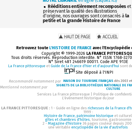
NOTRE LIBRAIRIE
en ligne (cliquez ici)
Rééditions entièrement recomposées
et
préservant la qualité des illustrations
d'origine, nos ouvrages sont consacrés à
la
petite et la grande Histoire de France
Retrouvez toute
L'HISTOIRE DE FRANCE
avec l'Encyclopédie
Copyright © 1999-2026
LA FRANCE PITTORESQ
Tous droits réservés. Reproduction interdite. N° ISSN 1768-327
N° Siret 481 246619 00011. Code APE 913E
La France pittoresque
et
Guide de la France d'hier et d'aujourd'hui
sont d
Site déposé à l'INPI
Recommandé notamment par
MAISON DU TOURISME FRANÇAIS
dès 2003 e
SIGNETS DE LA BIBLIOTHÈQUE NATIONALE DE FR
Mentionné notamment par
CULTURE
Services La France pittoresque
|
Politique de confidenti
L'événement historique du jour
LA FRANCE PITTORESQUE :
1 - Guide en ligne des
richesses de la France d'h
1999 :
Histoire de France, patrimoine historique
et culturel
gîtes et chambres d'hôtes
, tourisme, gastronomie
2 -
Magazine d'histoire
36 pages couleur depuis 200
une véritable
encyclopédie de la vie d'autrefois