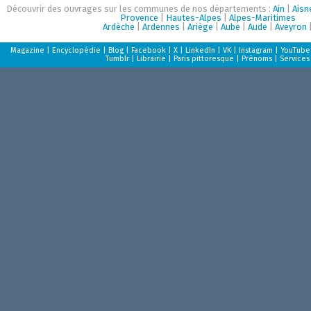
Découvrir des ouvrages sur les communes de nos départements :
Ain
|
Aisn
Provence
|
Hautes-Alpes
|
Alpes-Maritimes
Ardèche
|
Ardennes
|
Ariège
|
Aube
|
Aude
|
Aveyron
Magazine
|
Encyclopédie
|
Blog
|
Facebook
|
X
|
LinkedIn
|
VK
|
Instagram
|
YouTube
Tumblr
|
Librairie
|
Paris pittoresque
|
Prénoms
|
Services