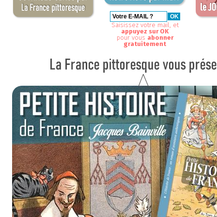
Saisissez votre mail, et
appuyez sur OK
pour vous
abonner
gratuitement