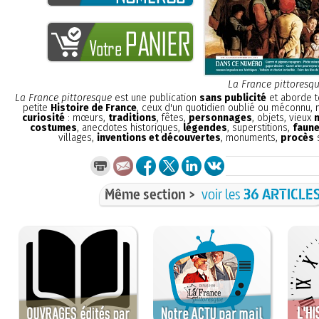
La France pittoresq
La France pittoresque
est une publication
sans publicité
et aborde t
petite
Histoire de France
, ceux d'un quotidien oublié ou méconnu,
curiosité
: mœurs,
traditions
, fêtes,
personnages
, objets, vieux
costumes
, anecdotes historiques,
légendes
, superstitions,
faune
villages,
inventions et découvertes
, monuments,
procès
s
Même section >
voir les
36 ARTICLE