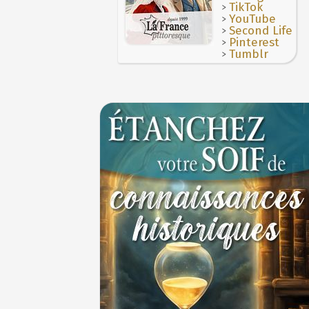
>
3 juillet 987 : Hugues Capet est couronné et
TikTok
des Francs à Noyon
>
YouTube
3 JUILLET
>
Second Life
>
Pinterest
>
Tumblr