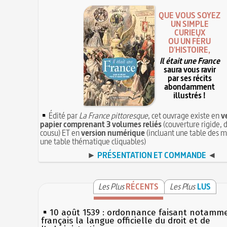
QUE VOUS SOYEZ
UN SIMPLE
CURIEUX
OU UN FÉRU
D'HISTOIRE,
Il était une France
saura vous ravir
par ses récits
abondamment
illustrés !
Édité par
La France pittoresque
, cet ouvrage existe en
v
papier comprenant 3 volumes reliés
(couverture rigide, d
cousu) ET en
version numérique
(incluant une table des m
une table thématique cliquables)
►
PRÉSENTATION ET COMMANDE
◄
Les Plus
RÉCENTS
Les Plus
LUS
10 août 1539 : ordonnance faisant notamm
français la langue officielle du droit et de