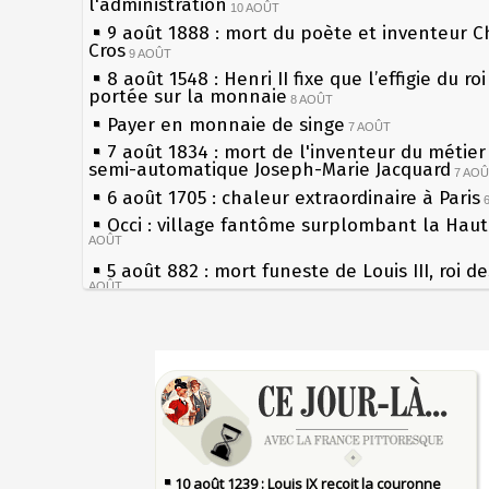
l'administration
10 AOÛT
9 août 1888 : mort du poète et inventeur C
Cros
9 AOÛT
8 août 1548 : Henri II fixe que l’effigie du ro
portée sur la monnaie
8 AOÛT
Payer en monnaie de singe
7 AOÛT
7 août 1834 : mort de l'inventeur du métier 
semi-automatique Joseph-Marie Jacquard
7 AO
6 août 1705 : chaleur extraordinaire à Paris
Occi : village fantôme surplombant la Hau
AOÛT
5 août 882 : mort funeste de Louis III, roi d
AOÛT
4 août 1789 : abolition des privilèges par
l'Assemblée Constituante
4 AOÛT
Sécheresses (Grandes), étés caniculaires à 
3 août 1770 : mort du chimiste Guillaume-F
les siècles
Rouelle
3 AOÛT
27 mai 1610 : supplice de François Ravaillac
Musée Jean de La Fontaine : réouverture a
du roi Henri IV
rénovation
2 AOÛT
Pierre qui roule n'amasse pas mousse
2 août 1802 : Bonaparte est nommé consul 
Qui aime bien châtie bien
AOÛT
Tout vient à point à qui sait attendre