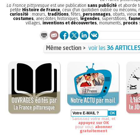
La France pittoresque
est une publication
sans publicité
et aborde t
petite
Histoire de France
, ceux d'un quotidien oublié ou méconnu,
curiosité
: mœurs,
traditions
, fêtes,
personnages
, objets, vieux
costumes
, anecdotes historiques,
légendes
, superstitions,
faune
villages,
inventions et découvertes
, monuments,
procès
s
Même section >
voir les
36 ARTICLE
Saisissez votre mail, et
appuyez sur OK
pour vous
abonner
gratuitement