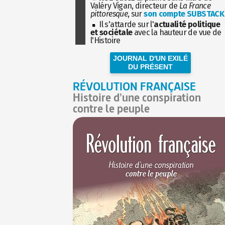
Valéry Vigan, directeur de
La France
pittoresque
, sur
son compte SUBSTACK
Il s'attarde sur l'
actualité politique
et sociétale
avec la hauteur de vue de
l'Histoire
JOURNAL D'UN EXILÉ
DU PRÉSENT
RÉVOLUTION FRANÇAISE
Histoire d'une conspiration
contre le peuple