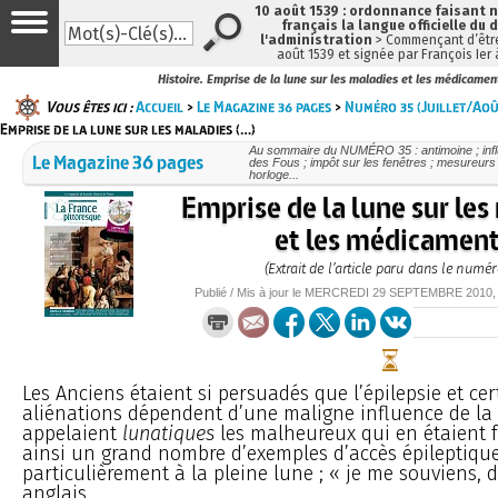
10 août 1539 : ordonnance faisant
français la langue officielle du 
l'administration
> Commençant d’être
août 1539 et signée par François Ier
Histoire. Emprise de la lune sur les maladies et les médicamen
Vous êtes ici :
Accueil
>
Le Magazine 36 pages
>
Numéro 35 (Juillet/Ao
Emprise de la lune sur les maladies (…)
Au sommaire du NUMÉRO 35 : antimoine ; influ
Le Magazine 36 pages
des Fous ; impôt sur les fenêtres ; mesureurs
horloge...
Emprise de la lune sur les
et les médicamen
(Extrait de l’article paru dans le numér
Publié / Mis à jour le
MERCREDI
29 SEPTEMBRE 2010
Les Anciens étaient si persuadés que l’épilepsie et ce
aliénations dépendent d’une maligne influence de la l
appelaient
lunatiques
les malheureux qui en étaient f
ainsi un grand nombre d’exemples d’accès épileptique
particulièrement à la pleine lune ; « je me souviens, 
anglais...