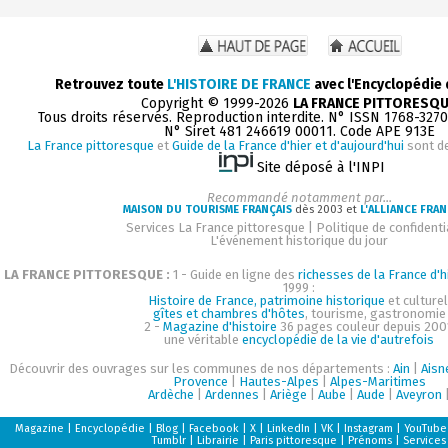
Retrouvez toute
L'HISTOIRE DE FRANCE
avec l'Encyclopédie
Copyright © 1999-2026
LA FRANCE PITTORESQ
Tous droits réservés. Reproduction interdite. N° ISSN 1768-327
N° Siret 481 246619 00011. Code APE 913E
La France pittoresque
et
Guide de la France d'hier et d'aujourd'hui
sont d
Site déposé à l'INPI
Recommandé notamment par...
MAISON DU TOURISME FRANÇAIS
dès 2003 et
L'ALLIANCE FRAN
Services La France pittoresque
|
Politique de confidenti
L'événement historique du jour
LA FRANCE PITTORESQUE :
1 - Guide en ligne des
richesses de la France d'h
1999 :
Histoire de France, patrimoine historique
et culturel
gîtes et chambres d'hôtes
, tourisme, gastronomie
2 -
Magazine d'histoire
36 pages couleur depuis 200
une véritable
encyclopédie de la vie d'autrefois
Découvrir des ouvrages sur les communes de nos départements :
Ain
|
Aisn
Provence
|
Hautes-Alpes
|
Alpes-Maritimes
Ardèche
|
Ardennes
|
Ariège
|
Aube
|
Aude
|
Aveyron
Magazine
|
Encyclopédie
|
Blog
|
Facebook
|
X
|
LinkedIn
|
VK
|
Instagram
|
YouTube
Tumblr
|
Librairie
|
Paris pittoresque
|
Prénoms
|
Services