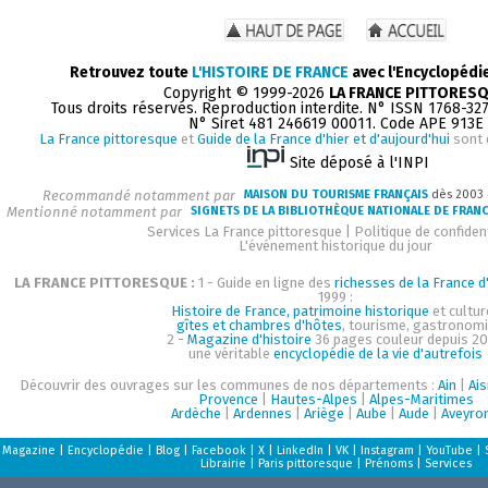
Retrouvez toute
L'HISTOIRE DE FRANCE
avec l'Encyclopédi
Copyright © 1999-2026
LA FRANCE PITTORES
Tous droits réservés. Reproduction interdite. N° ISSN 1768-32
N° Siret 481 246619 00011. Code APE 913E
La France pittoresque
et
Guide de la France d'hier et d'aujourd'hui
sont 
Site déposé à l'INPI
Recommandé notamment par
MAISON DU TOURISME FRANÇAIS
dès 2003
Mentionné notamment par
SIGNETS DE LA BIBLIOTHÈQUE NATIONALE DE FRAN
Services La France pittoresque
|
Politique de confident
L'événement historique du jour
LA FRANCE PITTORESQUE :
1 - Guide en ligne des
richesses de la France d'
1999 :
Histoire de France, patrimoine historique
et cultur
gîtes et chambres d'hôtes
, tourisme, gastronom
2 -
Magazine d'histoire
36 pages couleur depuis 20
une véritable
encyclopédie de la vie d'autrefois
Découvrir des ouvrages sur les communes de nos départements :
Ain
|
Ai
Provence
|
Hautes-Alpes
|
Alpes-Maritimes
Ardèche
|
Ardennes
|
Ariège
|
Aube
|
Aude
|
Aveyro
Magazine
|
Encyclopédie
|
Blog
|
Facebook
|
X
|
LinkedIn
|
VK
|
Instagram
|
YouTube
|
Librairie
|
Paris pittoresque
|
Prénoms
|
Services