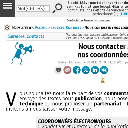
7 août 1834 : mort de l'inventeur du
semi-automatique Joseph-Marie Ja
continuateur des efforts de Vaucanson
perfectionné (…)
[LIRE
Contacts La France pittoresque
Vous êtes ici :
Accueil
>
Services, Contacts
> Nous contacter : nos co
Services, Contacts
Partenariats, campagnes publicitaires, écho 
TV), flux RSS, ajout de La France pittoresqu
Nous contacter 
nos coordonnée
Publié / Mis à jour le
SAMEDI
24 JUILLET 2010
, p
V
ous souhaitez nous faire part de vos
commenta
envoyer des textes pour
publication
, nous pos
technique
ou nous proposer un
partenariat
? 
invitons à nous laisser votre message.
COORDONNÉES ÉLECTRONIQUES
>
Fondateur et Directeur de la publicatio