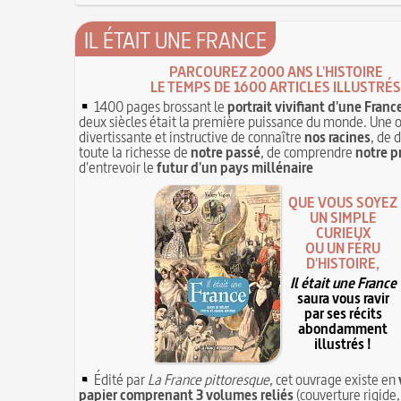
IL ÉTAIT UNE FRANCE
PARCOUREZ 2000 ANS L'HISTOIRE
LE TEMPS DE 1600 ARTICLES ILLUSTRÉS
1400 pages brossant le
portrait vivifiant d'une Franc
deux siècles était la première puissance du monde. Une 
divertissante et instructive de connaître
nos racines
, de 
toute la richesse de
notre passé
, de comprendre
notre p
d'entrevoir le
futur d'un pays millénaire
QUE VOUS SOYEZ
UN SIMPLE
CURIEUX
OU UN FÉRU
D'HISTOIRE,
Il était une France
saura vous ravir
par ses récits
abondamment
illustrés !
Édité par
La France pittoresque
, cet ouvrage existe en
papier comprenant 3 volumes reliés
(couverture rigide,