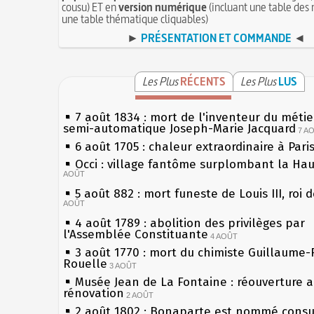
cousu) ET en
version numérique
(incluant une table des 
une table thématique cliquables)
►
PRÉSENTATION ET COMMANDE
◄
Les Plus
RÉCENTS
Les Plus
LUS
7 août 1834 : mort de l'inventeur du métier
semi-automatique Joseph-Marie Jacquard
7 A
6 août 1705 : chaleur extraordinaire à Pari
Occi : village fantôme surplombant la Ha
AOÛT
5 août 882 : mort funeste de Louis III, roi 
AOÛT
4 août 1789 : abolition des privilèges par
l'Assemblée Constituante
4 AOÛT
3 août 1770 : mort du chimiste Guillaume-
Rouelle
3 AOÛT
Musée Jean de La Fontaine : réouverture 
rénovation
2 AOÛT
2 août 1802 : Bonaparte est nommé consul