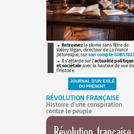
Retrouvez
la plume sans filtre de
Valéry Vigan, directeur de
La France
pittoresque
, sur
son compte SUBSTAC
Il s'attarde sur l'
actualité politique
et sociétale
avec la hauteur de vue d
l'Histoire
JOURNAL D'UN EXILÉ
DU PRÉSENT
RÉVOLUTION FRANÇAISE
Histoire d'une conspiration
contre le peuple