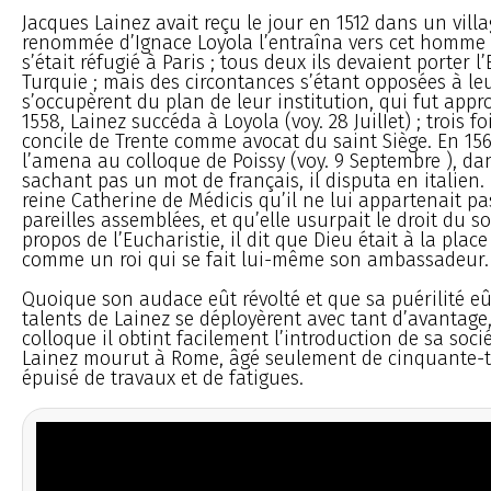
Jacques Lainez avait reçu le jour en 1512 dans un villa
renommée d’Ignace Loyola l’entraîna vers cet homme s
s’était réfugié à Paris ; tous deux ils devaient porter l
Turquie ; mais des circontances s’étant opposées à leu
s’occupèrent du plan de leur institution, qui fut appr
1558, Lainez succéda à Loyola (voy. 28 JuilIet) ; trois f
concile de Trente comme avocat du saint Siège. En 156
l’amena au colloque de Poissy (voy. 9 Septembre ), da
sachant pas un mot de français, il disputa en italien. I
reine Catherine de Médicis qu’il ne lui appartenait p
pareilles assemblées, et qu’elle usurpait le droit du s
propos de l’Eucharistie, il dit que Dieu était à la plac
comme un roi qui se fait lui-même son ambassadeur.
Quoique son audace eût révolté et que sa puérilité eût 
talents de Lainez se déployèrent avec tant d’avantage,
colloque il obtint facilement l’introduction de sa soci
Lainez mourut à Rome, âgé seulement de cinquante-t
épuisé de travaux et de fatigues.