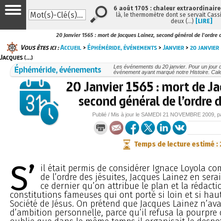
6 août 1705 : chaleur extraordinaire
là, le thermomètre dont se servait Cass
deux (…)
[LIRE]
20 Janvier 1565 : mort de Jacques Lainez, second général de l'ordre 
Vous êtes ici :
Accueil
>
Éphéméride, événements
>
Janvier
>
20 janvier
Jacques (…)
Éphéméride, événements
Les événements du 20 janvier. Pour un jour
événement ayant marqué notre Histoire. Cale
20 Janvier 1565 : mort de Ja
second général de l’ordre 
Publié / Mis à jour le
SAMEDI
21 NOVEMBRE 2009
, 
Temps de lecture estimé :
S’
il était permis de considérer Ignace Loyola 
de l’ordre des jésuites, Jacques Lainez en sera
ce dernier qu’on attribue le plan et la rédacti
constitutions fameuses qui ont porté si loin et si haut
Société de Jésus. On prétend que Jacques Lainez n’ava
d’ambition personnelle, parce qu’il refusa la pourpre d