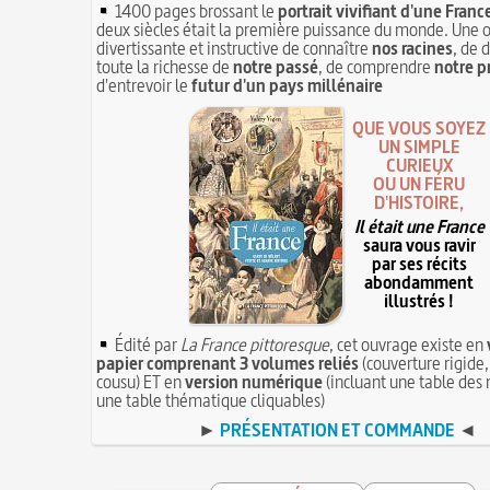
1400 pages brossant le
portrait vivifiant d'une Franc
deux siècles était la première puissance du monde. Une 
divertissante et instructive de connaître
nos racines
, de 
toute la richesse de
notre passé
, de comprendre
notre p
d'entrevoir le
futur d'un pays millénaire
QUE VOUS SOYEZ
UN SIMPLE
CURIEUX
OU UN FÉRU
D'HISTOIRE,
Il était une France
saura vous ravir
par ses récits
abondamment
illustrés !
Édité par
La France pittoresque
, cet ouvrage existe en
papier comprenant 3 volumes reliés
(couverture rigide,
cousu) ET en
version numérique
(incluant une table des 
une table thématique cliquables)
►
PRÉSENTATION ET COMMANDE
◄