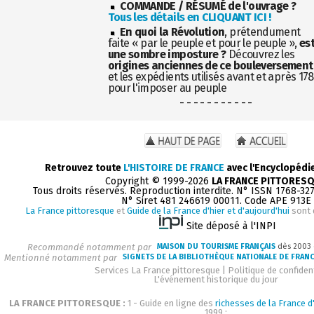
COMMANDE / RÉSUMÉ de l'ouvrage ?
Tous les détails en CLIQUANT ICI !
En quoi la Révolution
, prétendument
faite « par le peuple et pour le peuple »,
es
une sombre imposture ?
Découvrez les
origines anciennes de ce bouleversement
et les expédients utilisés avant et après 17
pour l'imposer au peuple
- - - - - - - - - - -
Retrouvez toute
L'HISTOIRE DE FRANCE
avec l'Encyclopédi
Copyright © 1999-2026
LA FRANCE PITTORES
Tous droits réservés. Reproduction interdite. N° ISSN 1768-32
N° Siret 481 246619 00011. Code APE 913E
La France pittoresque
et
Guide de la France d'hier et d'aujourd'hui
sont 
Site déposé à l'INPI
Recommandé notamment par
MAISON DU TOURISME FRANÇAIS
dès 2003
Mentionné notamment par
SIGNETS DE LA BIBLIOTHÈQUE NATIONALE DE FRAN
Services La France pittoresque
|
Politique de confident
L'événement historique du jour
LA FRANCE PITTORESQUE :
1 - Guide en ligne des
richesses de la France d'
1999 :