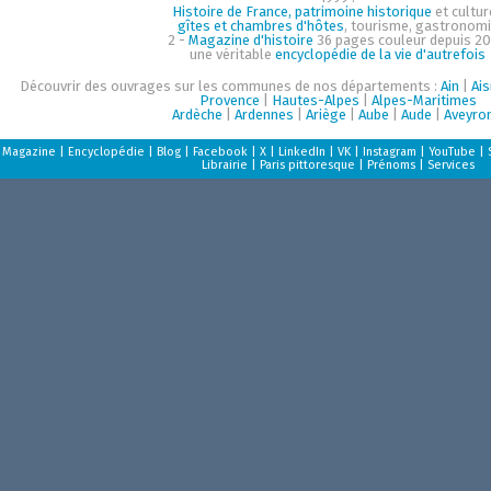
Histoire de France, patrimoine historique
et cultur
gîtes et chambres d'hôtes
, tourisme, gastronom
2 -
Magazine d'histoire
36 pages couleur depuis 20
une véritable
encyclopédie de la vie d'autrefois
Découvrir des ouvrages sur les communes de nos départements :
Ain
|
Ai
Provence
|
Hautes-Alpes
|
Alpes-Maritimes
Ardèche
|
Ardennes
|
Ariège
|
Aube
|
Aude
|
Aveyro
Magazine
|
Encyclopédie
|
Blog
|
Facebook
|
X
|
LinkedIn
|
VK
|
Instagram
|
YouTube
|
Librairie
|
Paris pittoresque
|
Prénoms
|
Services