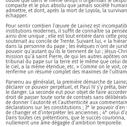
oublie que dans le même temps il organisait le despo
compacte et le plus absolu que jamais société humai
admettre, et dont, après la mort de Loyola, la surviva
échapper.
Pour sentir combien l’œuvre de Lainez est incompatib
institutions modernes, il suffit de connaître sa pensée
ainsi dire unique ; elle est tout entière dans cette pro
soutenait au concile de Trente. Suivant lui, « la hiéra
dans la personne du pape ; les évêques n’ont de jurid
pouvoir qu’autant qu’ils le tiennent de lui ; Jésus-Ch
mission qu’à saint Pierre, de qui les autres apôtres ont
tribunal du pape sur la terre est le même que celui d
le ciel, a la même étendue, etc. » Comme on le voit, c
renferme un résumé complet des maximes de l’ultra
Parvenu au généralat, la première démarche de Lainez 
déclarer ce pouvoir perpétuel, et Paul IV s’y prêta, bien
le danger. La seconde eut pour objet de faire accorder
droit de passer toute sorte de contrats sans délibéra
de donner l’autorité et l’authenticité aux commentair
déclarations sur les constitutions ; 3° le pouvoir d’en 
de changer et d’interpréter les anciennes ; 4° celui d’
Dans toutes ces prétentions, que le succès couronna, 
nullement une âme dégagée d’ambition temporelle.