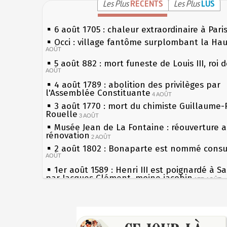
Les Plus
RÉCENTS
Les Plus
LUS
6 août 1705 : chaleur extraordinaire à Pari
Occi : village fantôme surplombant la Ha
AOÛT
5 août 882 : mort funeste de Louis III, roi 
AOÛT
4 août 1789 : abolition des privilèges par
l'Assemblée Constituante
4 AOÛT
3 août 1770 : mort du chimiste Guillaume-
Rouelle
3 AOÛT
Musée Jean de La Fontaine : réouverture 
rénovation
2 AOÛT
2 août 1802 : Bonaparte est nommé consul
AOÛT
1er août 1589 : Henri III est poignardé à S
par Jacques Clément, moine jacobin
1ER AOÛT
31 juillet 1899 : décret instaurant les mou
boîtes aux lettres en fonte de Léon Mougeo
Sécheresses (Grandes), étés caniculaires à
30 juillet 1918 : mort d'Auguste Poulain, f
les siècles
Chocolat Poulain
30 JUILLET