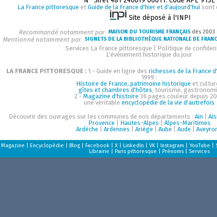
N° Siret 481 246619 00011. Code APE 913E
La France pittoresque
et
Guide de la France d'hier et d'aujourd'hui
sont 
Site déposé à l'INPI
Recommandé notamment par
MAISON DU TOURISME FRANÇAIS
dès 2003
Mentionné notamment par
SIGNETS DE LA BIBLIOTHÈQUE NATIONALE DE FRAN
Services La France pittoresque
|
Politique de confident
L'événement historique du jour
LA FRANCE PITTORESQUE :
1 - Guide en ligne des
richesses de la France d'
1999 :
Histoire de France, patrimoine historique
et cultur
gîtes et chambres d'hôtes
, tourisme, gastronom
2 -
Magazine d'histoire
36 pages couleur depuis 20
une véritable
encyclopédie de la vie d'autrefois
Découvrir des ouvrages sur les communes de nos départements :
Ain
|
Ai
Provence
|
Hautes-Alpes
|
Alpes-Maritimes
Ardèche
|
Ardennes
|
Ariège
|
Aube
|
Aude
|
Aveyro
Magazine
|
Encyclopédie
|
Blog
|
Facebook
|
X
|
LinkedIn
|
VK
|
Instagram
|
YouTube
|
Librairie
|
Paris pittoresque
|
Prénoms
|
Services