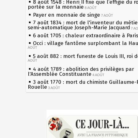
8 août 1548 : Henri II fixe que l’effigie du r
portée sur la monnaie
8 AOÛT
Payer en monnaie de singe
7 AOÛT
7 août 1834 : mort de l'inventeur du métier
semi-automatique Joseph-Marie Jacquard
7 A
6 août 1705 : chaleur extraordinaire à Pari
Occi : village fantôme surplombant la Ha
AOÛT
5 août 882 : mort funeste de Louis III, roi 
AOÛT
4 août 1789 : abolition des privilèges par
l'Assemblée Constituante
4 AOÛT
3 août 1770 : mort du chimiste Guillaume-
Rouelle
3 AOÛT
Musée Jean de La Fontaine : réouverture 
rénovation
2 AOÛT
2 août 1802 : Bonaparte est nommé consul
Sécheresses (Grandes), étés caniculaires à
AOÛT
les siècles
1er août 1589 : Henri III est poignardé à S
27 mai 1610 : supplice de François Ravailla
par Jacques Clément, moine jacobin
du roi Henri IV
1ER AOÛT
31 juillet 1899 : décret instaurant les mou
Pierre qui roule n'amasse pas mousse