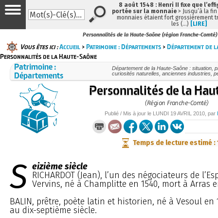
8 août 1548 : Henri II fixe que l’eff
portée sur la monnaie
> Jusqu’à la fin
monnaies étaient fort grossièrement tr
les (…)
[LIRE]
Personnalités de la Haute-Saône (région Franche-Comté)
Vous êtes ici :
Accueil
>
Patrimoine : Départements
>
Département de l
Personnalités de la Haute-Saône
Patrimoine :
Département de la Haute-Saône : situation, p
Départements
curiosités naturelles, anciennes industries,
Personnalités de la Ha
(Région Franche-Comté)
Publié / Mis à jour le
LUNDI
19 AVRIL 2010
, par
Temps de lecture estimé :
S
eizième siècle
RICHARDOT (Jean), l’un des négociateurs de l’Es
Vervins, né à Champlitte en 1540, mort à Arras e
BALIN, prêtre, poète latin et historien, né à Vesoul en
au dix-septième siècle.