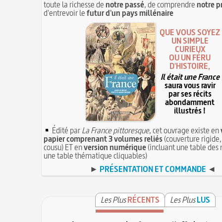
toute la richesse de
notre passé
, de comprendre
notre p
d'entrevoir le
futur d'un pays millénaire
QUE VOUS SOYEZ
UN SIMPLE
CURIEUX
OU UN FÉRU
D'HISTOIRE,
Il était une France
saura vous ravir
par ses récits
abondamment
illustrés !
Édité par
La France pittoresque
, cet ouvrage existe en
papier comprenant 3 volumes reliés
(couverture rigide,
cousu) ET en
version numérique
(incluant une table des 
une table thématique cliquables)
►
PRÉSENTATION ET COMMANDE
◄
Les Plus
RÉCENTS
Les Plus
LUS