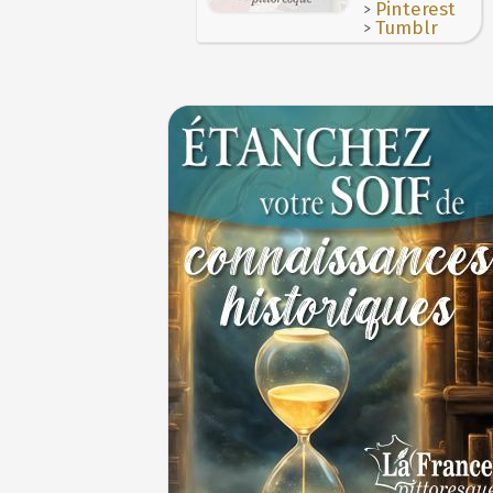
JUILLET
>
Pinterest
>
Tumblr
Le masque de l'ingérence ou le peuple so
1ER JUILLET