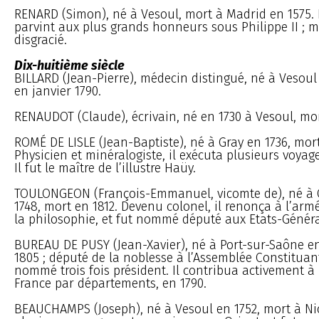
RENARD (Simon), né à Vesoul, mort à Madrid en 1575. I
parvint aux plus grands honneurs sous Philippe II ; m
disgracié.
Dix-huitième siècle
BILLARD (Jean-Pierre), médecin distingué, né à Vesoul
en janvier 1790.
RENAUDOT (Claude), écrivain, né en 1730 à Vesoul, mor
ROMÉ DE LISLE (Jean-Baptiste), né à Gray en 1736, mort
Physicien et minéralogiste, il exécuta plusieurs voyag
Il fut le maître de l’illustre Haüy.
TOULONGEON (François-Emmanuel, vicomte de), né à 
1748, mort en 1812. Devenu colonel, il renonça à l’armé
la philosophie, et fut nommé député aux Etats-Génér
BUREAU DE PUSY (Jean-Xavier), né à Port-sur-Saône en
1805 ; député de la noblesse à l’Assemblée Constituant
nommé trois fois président. Il contribua activement à 
France par départements, en 1790.
BEAUCHAMPS (Joseph), né à Vesoul en 1752, mort à Nice 