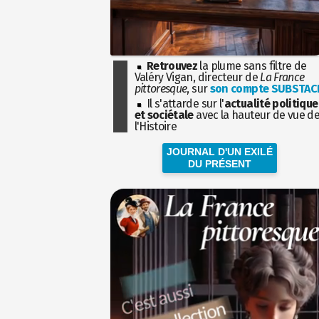
Retrouvez
la plume sans filtre de
Valéry Vigan, directeur de
La France
pittoresque
, sur
son compte SUBSTAC
Il s'attarde sur l'
actualité politique
et sociétale
avec la hauteur de vue d
l'Histoire
JOURNAL D'UN EXILÉ
DU PRÉSENT