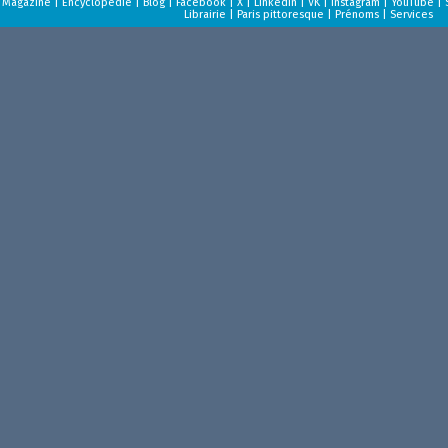
Magazine
|
Encyclopédie
|
Blog
|
Facebook
|
X
|
LinkedIn
|
VK
|
Instagram
|
YouTube
|
Librairie
|
Paris pittoresque
|
Prénoms
|
Services