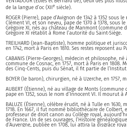
VENTADOUR (Ebles et Bernard de), deux des plus illus
e
de la langue d’oc (XII
siècle).
ROGER (Pierre), pape d’Avignon de 1342 à 1352 sous le
Clément VI, et son neveu, pape de 1370 à 1378, sous l
Grégoire XI, nés au château de Manmont (commune de
Grégoire XI rétablit à Rome l’autorité du Saint-Siège.
TREILHARD (Jean-Baptiste), homme politique et jurisco
en 1742, mort à Paris en 1810. Ses restes reposent au 
CABANIS (Pierre-Georges), médecin et philosophe, né 
commune de Cosnac, en 1757, mort à Paris en 1808. 
des Cinq-Cents, puis du Sénat, il fit partie de l’Institu
BOYER (le baron), chirurgien, né à Uzerche, en 1757, m
AUBERT (Étienne), né au village de Monts (commune d
pape en 1352, sous le nom d’Innocent VI. Il mourut à 
BALUZE (Étienne), célèbre érudit, né à Tulle en 1630, m
1718. En 1667, il fut nommé bibliothécaire de Colbert, e
professeur de droit canon au Collège royal, aujourd’h
de France. Un de ses ouvrages, l’Histoire généalogiqu
d’Auvergne, publiée en 1708, lui attira la disgrâce roya