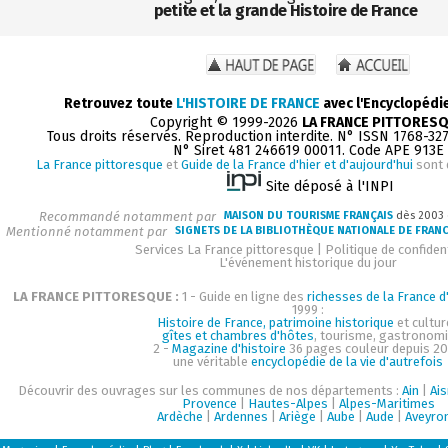
petite et la grande Histoire de France
Retrouvez toute
L'HISTOIRE DE FRANCE
avec l'Encyclopédi
Copyright © 1999-2026
LA FRANCE PITTORES
Tous droits réservés. Reproduction interdite. N° ISSN 1768-32
N° Siret 481 246619 00011. Code APE 913E
La France pittoresque
et
Guide de la France d'hier et d'aujourd'hui
sont 
Site déposé à l'INPI
Recommandé notamment par
MAISON DU TOURISME FRANÇAIS
dès 2003
Mentionné notamment par
SIGNETS DE LA BIBLIOTHÈQUE NATIONALE DE FRAN
Services La France pittoresque
|
Politique de confident
L'événement historique du jour
LA FRANCE PITTORESQUE :
1 - Guide en ligne des
richesses de la France d'
1999 :
Histoire de France, patrimoine historique
et cultur
gîtes et chambres d'hôtes
, tourisme, gastronom
2 -
Magazine d'histoire
36 pages couleur depuis 20
une véritable
encyclopédie de la vie d'autrefois
Découvrir des ouvrages sur les communes de nos départements :
Ain
|
Ai
Provence
|
Hautes-Alpes
|
Alpes-Maritimes
Ardèche
|
Ardennes
|
Ariège
|
Aube
|
Aude
|
Aveyro