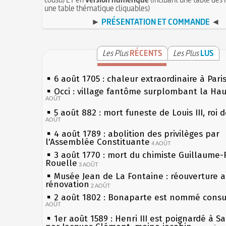
une table thématique cliquables)
►
PRÉSENTATION ET COMMANDE
◄
Les Plus
RÉCENTS
Les Plus
LUS
6 août 1705 : chaleur extraordinaire à Pari
Occi : village fantôme surplombant la Ha
AOÛT
5 août 882 : mort funeste de Louis III, roi 
AOÛT
4 août 1789 : abolition des privilèges par
l'Assemblée Constituante
4 AOÛT
3 août 1770 : mort du chimiste Guillaume-
Rouelle
3 AOÛT
Musée Jean de La Fontaine : réouverture 
rénovation
2 AOÛT
2 août 1802 : Bonaparte est nommé consul
AOÛT
1er août 1589 : Henri III est poignardé à S