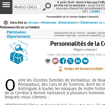
8 août 1548 : Henri II fixe que l’eff
portée sur la monnaie
> Jusqu’à la fin
monnaies étaient fort grossièrement tr
les (…)
[LIRE]
Personnalités de la Corrèze (région Limousin)
Vous êtes ici :
Accueil
>
Patrimoine : Départements
>
Département de la
Personnalités de la Corrèze
Patrimoine :
Département de la Corrèze : situation, physi
Départements
curiosités naturelles, anciennes industries,
Personnalités de la C
(Région Limousin)
Publié / Mis à jour le
DIMANCHE
18 AVRIL 2010
, 
Temps de lecture estimé :
O
utre les illustres familles de Ventadour, de Noa
Pompadour, des Cars et de Turenne, dont les 
distingués à toutes les époques de notre histo
de la Corrèze a donné naissance à plusieurs hommes 
lesquels nous citerons :