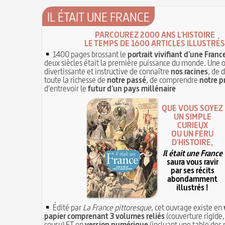
IL ÉTAIT UNE FRANCE
PARCOUREZ 2000 ANS L'HISTOIRE
LE TEMPS DE 1600 ARTICLES ILLUSTRÉS
1400 pages brossant le
portrait vivifiant d'une Franc
deux siècles était la première puissance du monde. Une 
divertissante et instructive de connaître
nos racines
, de 
toute la richesse de
notre passé
, de comprendre
notre p
d'entrevoir le
futur d'un pays millénaire
QUE VOUS SOYEZ
UN SIMPLE
CURIEUX
OU UN FÉRU
D'HISTOIRE,
Il était une France
saura vous ravir
par ses récits
abondamment
illustrés !
Édité par
La France pittoresque
, cet ouvrage existe en
papier comprenant 3 volumes reliés
(couverture rigide,
cousu) ET en
version numérique
(incluant une table des 