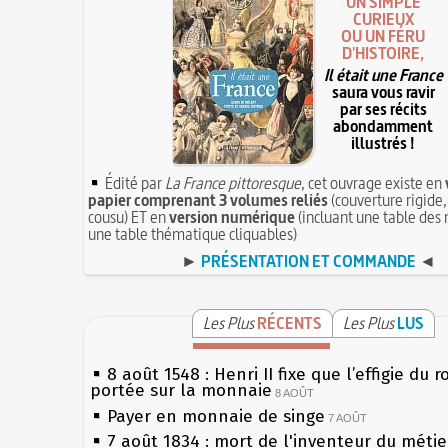
UN SIMPLE
CURIEUX
OU UN FÉRU
D'HISTOIRE,
Il était une France
saura vous ravir
par ses récits
abondamment
illustrés !
Édité par
La France pittoresque
, cet ouvrage existe en
papier comprenant 3 volumes reliés
(couverture rigide,
cousu) ET en
version numérique
(incluant une table des 
une table thématique cliquables)
►
PRÉSENTATION ET COMMANDE
◄
Les Plus
RÉCENTS
Les Plus
LUS
8 août 1548 : Henri II fixe que l’effigie du r
portée sur la monnaie
8 AOÛT
Payer en monnaie de singe
7 AOÛT
7 août 1834 : mort de l'inventeur du métier