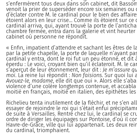
s’enfermèrent tous deux dans son cabinet, dit Bassomp
venoit la prier de superséder encore six semaines ou
d’éclater contre M. le cardinal pour le bien des affaire
étoient alors en leur crise... Comme ils étoient sur ce 
cardinal arriva, qui, ayant trouvé la porte de l’antich
chambre fermée, entra dans la galerie et vint heurter 
cabinet où personne ne répondit.
« Enfin, impatient d’attendre et sachant les êtres de l
par la petite chapelle, la porte de laquelle n’ayant pa
cardinal y entra, dont le roi fut un peu étonné, et dit 
éperdu : Le voici, croyant bien qu’il éclateroit. M. le ca
s’aperçut de leur étonnement, leur dit :
Je m’assure qu
moi
. La reine lui répondit :
Non faisions
. Sur quoi lui 
Avouez-le, madame
, elle dit que oui ». Alors elle s’a
violence d’une colère longtemps contenue, et accabl
moitié en français, moitié en italien, des épithètes les
Richelieu tenta inutilement de la fléchir, et ne s’en a
essayer de rejoindre le roi qui s’était enfui précipitam
de suite à Versailles. Rentré chez lui, le cardinal se cr
ordre de diriger les équipages sur Pontoise, d’où il co
Havre-de-Grâce, ville qui lui appartenait. Les deux re
du cardinal, triomphaient.