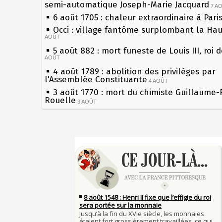
semi-automatique Joseph-Marie Jacquard
7 A
6 août 1705 : chaleur extraordinaire à Pari
Occi : village fantôme surplombant la Ha
AOÛT
5 août 882 : mort funeste de Louis III, roi 
AOÛT
4 août 1789 : abolition des privilèges par
l'Assemblée Constituante
4 AOÛT
3 août 1770 : mort du chimiste Guillaume-
Rouelle
3 AOÛT
Musée Jean de La Fontaine : réouverture 
rénovation
2 AOÛT
2 août 1802 : Bonaparte est nommé consul
Sécheresses (Grandes), étés caniculaires à
AOÛT
les siècles
1er août 1589 : Henri III est poignardé à S
27 mai 1610 : supplice de François Ravailla
par Jacques Clément, moine jacobin
du roi Henri IV
1ER AOÛT
31 juillet 1899 : décret instaurant les mou
Pierre qui roule n'amasse pas mousse
boîtes aux lettres en fonte de Léon Mougeo
Qui aime bien châtie bien
30 juillet 1918 : mort d'Auguste Poulain, f
Tout vient à point à qui sait attendre
Chocolat Poulain
30 JUILLET
François II (né le 19 janvier 1544, mort le
29 juillet 1881 : loi sur la liberté de la pre
1560)