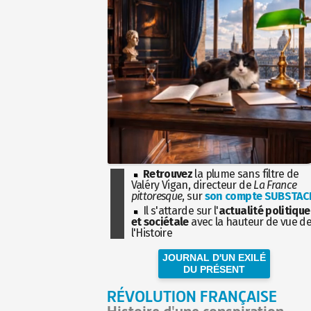
Retrouvez
la plume sans filtre de
Valéry Vigan, directeur de
La France
pittoresque
, sur
son compte SUBSTAC
Il s'attarde sur l'
actualité politique
et sociétale
avec la hauteur de vue d
l'Histoire
JOURNAL D'UN EXILÉ
DU PRÉSENT
RÉVOLUTION FRANÇAISE