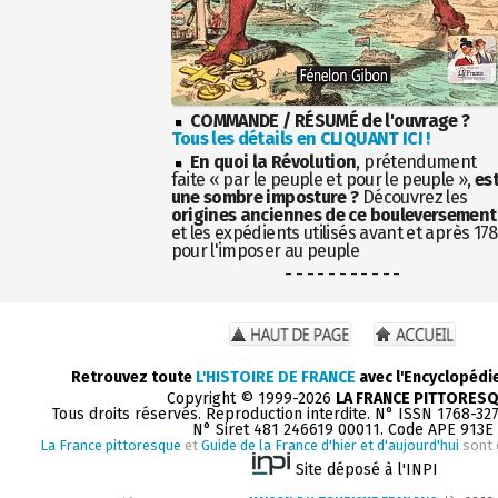
COMMANDE / RÉSUMÉ de l'ouvrage ?
Tous les détails en CLIQUANT ICI !
En quoi la Révolution
, prétendument
faite « par le peuple et pour le peuple »,
es
une sombre imposture ?
Découvrez les
origines anciennes de ce bouleversement
et les expédients utilisés avant et après 17
pour l'imposer au peuple
- - - - - - - - - - -
Retrouvez toute
L'HISTOIRE DE FRANCE
avec l'Encyclopédi
Copyright © 1999-2026
LA FRANCE PITTORES
Tous droits réservés. Reproduction interdite. N° ISSN 1768-32
N° Siret 481 246619 00011. Code APE 913E
La France pittoresque
et
Guide de la France d'hier et d'aujourd'hui
sont 
Site déposé à l'INPI