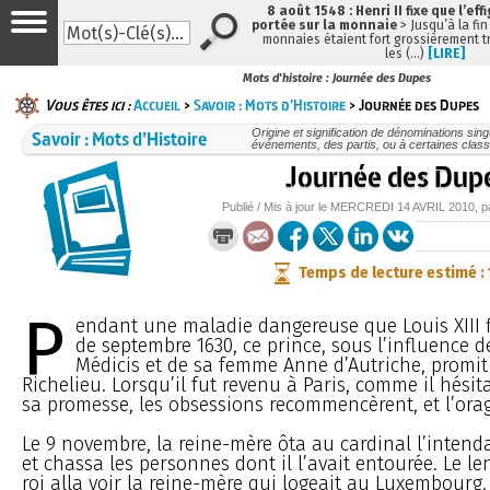
8 août 1548 : Henri II fixe que l’eff
portée sur la monnaie
> Jusqu’à la fin
monnaies étaient fort grossièrement tr
les (…)
[LIRE]
Mots d'histoire : Journée des Dupes
Vous êtes ici :
Accueil
>
Savoir : Mots d’Histoire
> Journée des Dupes
Savoir : Mots d’Histoire
Origine et signification de dénominations sin
événements, des partis, ou à certaines class
Journée des Dup
Publié / Mis à jour le
MERCREDI
14 AVRIL 2010
, 
Temps de lecture estimé :
P
endant une maladie dangereuse que Louis XIII f
de septembre 1630, ce prince, sous l’influence 
Médicis et de sa femme Anne d’Autriche, promit
Richelieu. Lorsqu’il fut revenu à Paris, comme il hésit
sa promesse, les obsessions recommencèrent, et l’orag
Le 9 novembre, la reine-mère ôta au cardinal l’inten
et chassa les personnes dont il l’avait entourée. Le 
roi alla voir la reine-mère qui logeait au Luxembourg. 