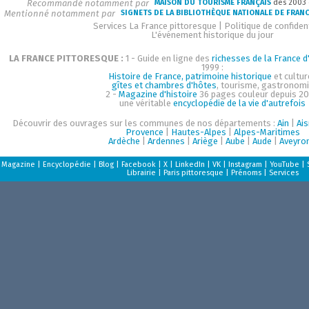
Recommandé notamment par
MAISON DU TOURISME FRANÇAIS
dès 2003
Mentionné notamment par
SIGNETS DE LA BIBLIOTHÈQUE NATIONALE DE FRAN
Services La France pittoresque
|
Politique de confident
L'événement historique du jour
LA FRANCE PITTORESQUE :
1 - Guide en ligne des
richesses de la France d'
1999 :
Histoire de France, patrimoine historique
et cultur
gîtes et chambres d'hôtes
, tourisme, gastronom
2 -
Magazine d'histoire
36 pages couleur depuis 20
une véritable
encyclopédie de la vie d'autrefois
Découvrir des ouvrages sur les communes de nos départements :
Ain
|
Ai
Provence
|
Hautes-Alpes
|
Alpes-Maritimes
Ardèche
|
Ardennes
|
Ariège
|
Aube
|
Aude
|
Aveyro
Magazine
|
Encyclopédie
|
Blog
|
Facebook
|
X
|
LinkedIn
|
VK
|
Instagram
|
YouTube
|
Librairie
|
Paris pittoresque
|
Prénoms
|
Services