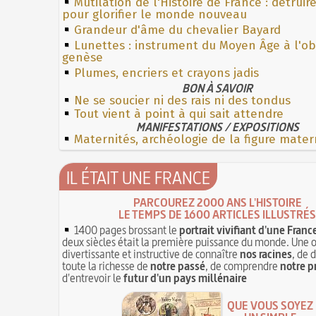
Mutilation de l'Histoire de France : détruir
pour glorifier le monde nouveau
Grandeur d'âme du chevalier Bayard
Lunettes : instrument du Moyen Âge à l'o
genèse
Plumes, encriers et crayons jadis
BON À SAVOIR
Ne se soucier ni des rais ni des tondus
Tout vient à point à qui sait attendre
MANIFESTATIONS / EXPOSITIONS
Maternités, archéologie de la figure mater
IL ÉTAIT UNE FRANCE
PARCOUREZ 2000 ANS L'HISTOIRE
LE TEMPS DE 1600 ARTICLES ILLUSTRÉS
1400 pages brossant le
portrait vivifiant d'une Franc
deux siècles était la première puissance du monde. Une 
divertissante et instructive de connaître
nos racines
, de 
toute la richesse de
notre passé
, de comprendre
notre p
d'entrevoir le
futur d'un pays millénaire
QUE VOUS SOYEZ