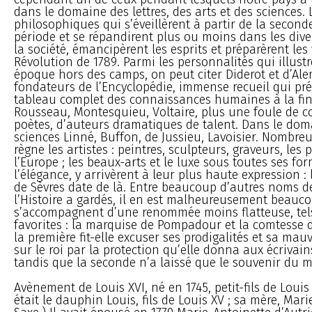
dans le domaine des lettres, des arts et des sciences. 
philosophiques qui s’éveillèrent à partir de la second
période et se répandirent plus ou moins dans les dive
la société, émancipèrent les esprits et préparèrent les 
Révolution de 1789. Parmi les personnalités qui illustr
époque hors des camps, on peut citer Diderot et d’Ale
fondateurs de l’Encyclopédie, immense recueil qui pré
tableau complet des connaissances humaines à la fin d
Rousseau, Montesquieu, Voltaire, plus une foule de c
poètes, d’auteurs dramatiques de talent. Dans le dom
sciences Linné, Buffon, de Jussieu, Lavoisier. Nombre
règne les artistes : peintres, sculpteurs, graveurs, les
l’Europe ; les beaux-arts et le luxe sous toutes ses fo
l’élégance, y arrivèrent à leur plus haute expression 
de Sèvres date de là. Entre beaucoup d’autres noms d
l’Histoire a gardés, il en est malheureusement beauc
s’accompagnent d’une renommée moins flatteuse, tel
favorites : la marquise de Pompadour et la comtesse 
la première fit-elle excuser ses prodigalités et sa mau
sur le roi par la protection qu’elle donna aux écrivains
tandis que la seconde n’a laissé que le souvenir du mal
Avènement de Louis XVI, né en 1745, petit-fils de Louis
était le dauphin Louis, fils de Louis XV ; sa mère, Mar