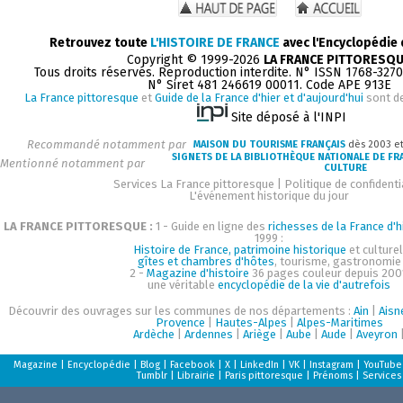
Retrouvez toute
L'HISTOIRE DE FRANCE
avec l'Encyclopédie
Copyright © 1999-2026
LA FRANCE PITTORESQ
Tous droits réservés. Reproduction interdite. N° ISSN 1768-327
N° Siret 481 246619 00011. Code APE 913E
La France pittoresque
et
Guide de la France d'hier et d'aujourd'hui
sont d
Site déposé à l'INPI
Recommandé notamment par
MAISON DU TOURISME FRANÇAIS
dès 2003 e
SIGNETS DE LA BIBLIOTHÈQUE NATIONALE DE FR
Mentionné notamment par
CULTURE
Services La France pittoresque
|
Politique de confidenti
L'événement historique du jour
LA FRANCE PITTORESQUE :
1 - Guide en ligne des
richesses de la France d'h
1999 :
Histoire de France, patrimoine historique
et culturel
gîtes et chambres d'hôtes
, tourisme, gastronomie
2 -
Magazine d'histoire
36 pages couleur depuis 200
une véritable
encyclopédie de la vie d'autrefois
Découvrir des ouvrages sur les communes de nos départements :
Ain
|
Aisn
Provence
|
Hautes-Alpes
|
Alpes-Maritimes
Ardèche
|
Ardennes
|
Ariège
|
Aube
|
Aude
|
Aveyron
Magazine
|
Encyclopédie
|
Blog
|
Facebook
|
X
|
LinkedIn
|
VK
|
Instagram
|
YouTube
Tumblr
|
Librairie
|
Paris pittoresque
|
Prénoms
|
Services