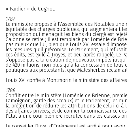
« Fardier » de Cugnot.
1787
Le ministère propose à l’Assemblée des Notables une r
équitable des charges publiques, qui augmenterait les
proposition qui menaçait les biens du clergé est rejeté
Calonne se retire ; il est remplacé par Loménie de Bri
pas mieux que lui, bien que Louis XVI essaie d’imposer
les mesures qu’il préconise. Le Parlement, qui refusait
ces édits, est exilé à Troyes, et peu après rappelé. Le 
s’oppose pas à la création de nouveaux impôts jusqu
de 420 millions, non plus qu’à la concession de tous dr
politiques aux protestants, que Malesherbes réclamait
Louis XVI confie à Montmorin le ministère des affaires
1788
Conflit entre le ministère (Loménie de Brienne, premie
Lamoignon, garde des sceaux) et le Parlement, les mi
la prétention de réduire les attributions de celui-ci à
des affaires privées, et de confier la connaissance des
l’État à une cour plénière recrutée dans les classes pri
Le conseiller Duval d’Eprémesnil est arrêté pour avoi