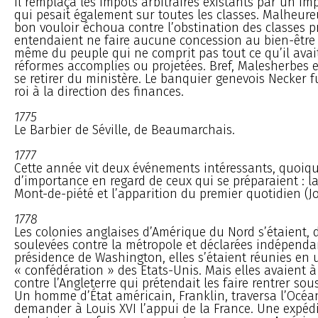
il remplaça les impôts arbitraires existants par un imp
qui pesait également sur toutes les classes. Malheu
bon vouloir échoua contre l’obstination des classes pr
entendaient ne faire aucune concession au bien-être 
même du peuple qui ne comprit pas tout ce qu’il avai
réformes accomplies ou projetées. Bref, Malesherbes e
se retirer du ministère. Le banquier genevois Necker f
roi à la direction des finances.
1775
Le Barbier de Séville, de Beaumarchais.
1777
Cette année vit deux événements intéressants, quoiq
d’importance en regard de ceux qui se préparaient : l
Mont-de-piété et l’apparition du premier quotidien (Jo
1778
Les colonies anglaises d’Amérique du Nord s’étaient, d
soulevées contre la métropole et déclarées indépendan
présidence de Washington, elles s’étaient réunies en 
« confédération » des Etats-Unis. Mais elles avaient à
contre l’Angleterre qui prétendait les faire rentrer so
Un homme d’État américain, Franklin, traversa l’Océa
demander à Louis XVI l’appui de la France. Une expéd