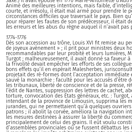
Saxe.) Il avait épousé en 1770 Marie-Antoinette d’Autri
Animé des meilleures intentions, mais faible, d’intell
courte, et irrésolu, il était mal armé pour prendre le 
circonstances difficiles que traversait le pays. Bien qu’i
pour réparer les fautes de son prédécesseur, il était d
les erreurs et les abus du règne auquel il n’avait pas p
1774-1776
Dès son accession au trône, Louis XVI fit remise au p
de joyeux avènement » ; il prit pour ministres deux 
recommandables par leur probité et leurs lumières, M
Turgot ; malheureusement, il avait donné sa faveur 
la frivolité devait empêcher les efforts de ses collègue
bons effets qu’il en espérait Malesherbes, jurisconsul
projetait des ré-formes dont l’acceptation immédiate 
sauvé la monarchie : faculté pour les accusés d’être 
les tribunaux, liberté de conscience et de la presse, r
l’édit de Nantes, suppression des lettres de cachet, ab
torture, convocation des États généraux, etc. : Turgot,
intendant de la province de Limousin, supprima les ma
jurandes, qui ne permettaient qu’à quelques ouvriers
patrons ; il abolit la corvée, améliora la navigation i
les mesures destinées à assurer la liberté du commerc
principalement de celui des grains. Il eût voulu cons
d’assemblées provinciales où se fussent débattus les i