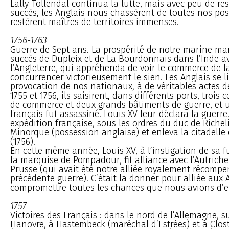
Lally-Tollendal continua la lutte, mais avec peu de re
succès, les Anglais nous chassèrent de toutes nos pos
restèrent maîtres de territoires immenses.
1756-1763
Guerre de Sept ans. La prospérité de notre marine ma
succès de Dupleix et de La Bourdonnais dans l’Inde a
l’Angleterre, qui appréhenda de voir le commerce de l
concurrencer victorieusement le sien. Les Anglais se li
provocation de nos nationaux, à de véritables actes de
1755 et 1756, ils saisirent, dans différents ports, trois
de commerce et deux grands bâtiments de guerre, et 
français fut assassiné. Louis XV leur déclara la guerre
expédition française, sous les ordres du duc de Riche
Minorque (possession anglaise) et enleva la citadell
(1756).
En cette même année, Louis XV, à l’instigation de sa f
la marquise de Pompadour, fit alliance avec l’Autriche
Prusse (qui avait été notre alliée royalement récomp
précédente guerre). C’était la donner pour alliée aux 
compromettre toutes les chances que nous avions d’e
1757
Victoires des Français : dans le nord de l’Allemagne, s
Hanovre, à Hastembeck (maréchal d’Estrées) et à Clos