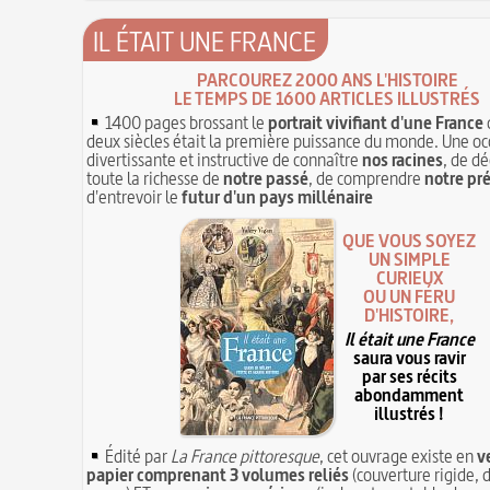
IL ÉTAIT UNE FRANCE
PARCOUREZ 2000 ANS L'HISTOIRE
LE TEMPS DE 1600 ARTICLES ILLUSTRÉS
1400 pages brossant le
portrait vivifiant d'une France
deux siècles était la première puissance du monde. Une oc
divertissante et instructive de connaître
nos racines
, de dé
toute la richesse de
notre passé
, de comprendre
notre pr
d'entrevoir le
futur d'un pays millénaire
QUE VOUS SOYEZ
UN SIMPLE
CURIEUX
OU UN FÉRU
D'HISTOIRE,
Il était une France
saura vous ravir
par ses récits
abondamment
illustrés !
Édité par
La France pittoresque
, cet ouvrage existe en
v
papier comprenant 3 volumes reliés
(couverture rigide, d