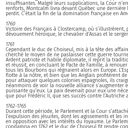
insuffisantes. Malgré leurs supplications, la Cour n’
renforts, Montcalm livra devant Québec une dernière ba
perdit. C’était la fin de la domination française en Am
1760
Victoire des Français à Clostercamp, où s’illustrèrent, 
dévouement héroïque, le chevalier d’Assas et le serge
1761
Cependant le duc de Choiseul, mis à la tête des affair
cherché le moyen de ne paslaisser cette guerre tourne
Ardent patriote et habile diplomate, il reprit la tradit
et réussit, en concluant le Pacte de Famille, à renouer 
tous les Bourbons qui régnaient alors en Europe. L’Es
flotte à la nôtre, et bien que les Anglais profitèrent d
pour attaquer quelques colonies espagnoles, ils craig
néanmoins de voir la nouvelle alliance s’augmenter e
puissante qu’eux. La paix devenait pour eux une néce
que pour Frédéric II, que ses succès contre l’Autriche a
1762-1765
Durant cette période, le Parlement et la Cour s’attach
l’expulsion des jésuites, dont les agissements et les i
en opposition avec les intérêts du royaume. Le Parlem
condamna en 1762 et le duc de Choiseul fit rendre con