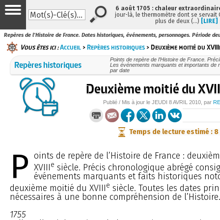
6 août 1705 : chaleur extraordinair
jour-là, le thermomètre dont se servait
plus de deux (…)
[LIRE]
Repères de l'Histoire de France. Dates historiques, événements, personnages. Période deu
Vous êtes ici :
Accueil
>
Repères historiques
> Deuxième moitié du XVIII
Points de repère de l’Histoire de France. Préc
Repères historiques
Les événements marquants et importants de no
par date
Deuxième moitié du XVII
Publié / Mis à jour le
JEUDI
8 AVRIL 2010
, par
R
Temps de lecture estimé : 8
P
oints de repère de l’Histoire de France : deuxiè
e
XVIII
siècle. Précis chronologique abrégé consi
événements marquants et faits historiques noto
e
deuxième moitié du XVIII
siècle. Toutes les dates prin
nécessaires à une bonne compréhension de l’Histoire
1755