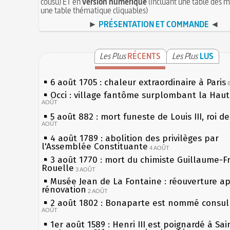
cousu) ET en
version numérique
(incluant une table des m
une table thématique cliquables)
►
PRÉSENTATION ET COMMANDE
◄
Les Plus
RÉCENTS
Les Plus
LUS
6 août 1705 : chaleur extraordinaire à Paris
Occi : village fantôme surplombant la Hau
AOÛT
5 août 882 : mort funeste de Louis III, roi d
AOÛT
4 août 1789 : abolition des privilèges par
l'Assemblée Constituante
4 AOÛT
3 août 1770 : mort du chimiste Guillaume-F
Rouelle
3 AOÛT
Musée Jean de La Fontaine : réouverture a
rénovation
2 AOÛT
2 août 1802 : Bonaparte est nommé consul 
AOÛT
1er août 1589 : Henri III est poignardé à Sa