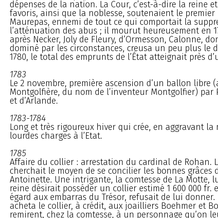
dépenses de la nation. La Cour, c’est-à-dire la reine e
favoris, ainsi que la noblesse, soutenaient le premier
Maurepas, ennemi de tout ce qui comportait la suppr
l’atténuation des abus ; il mourut heureusement en 178
après Necker, Joly de Fleury, d’Ormesson, Calonne, do
dominé par les circonstances, creusa un peu plus le déf
1780, le total des emprunts de l’État atteignait près d’
1783
Le 2 novembre, première ascension d’un ballon libre 
Montgolfière, du nom de l’inventeur Montgolfier) par P
et d’Arlande.
1783-1784
Long et très rigoureux hiver qui crée, en aggravant la 
lourdes charges à l’Etat.
1785
Affaire du collier : arrestation du cardinal de Rohan. 
cherchait le moyen de se concilier les bonnes grâces 
Antoinette. Une intrigante, la comtesse de La Motte, l
reine désirait posséder un collier estimé 1 600 000 fr. e
égard aux embarras du Trésor, refusait de lui donner. 
acheta le collier, à crédit, aux joailliers Boehmer et B
remirent, chez la comtesse, à un personnage qu’on leu