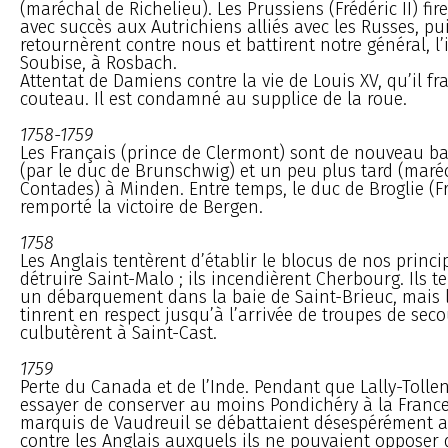
(maréchal de Richelieu). Les Prussiens (Frédéric II) fir
avec succès aux Autrichiens alliés avec les Russes, pui
retournèrent contre nous et battirent notre général, l
Soubise, à Rosbach.
Attentat de Damiens contre la vie de Louis XV, qu’il f
couteau. Il est condamné au supplice de la roue.
1758-1759
Les Français (prince de Clermont) sont de nouveau ba
(par le duc de Brunschwig) et un peu plus tard (maré
Contades) à Minden. Entre temps, le duc de Broglie (Fr
remporté la victoire de Bergen.
1758
Les Anglais tentèrent d’établir le blocus de nos princi
détruire Saint-Malo ; ils incendièrent Cherbourg. Ils t
un débarquement dans la baie de Saint-Brieuc, mais l
tinrent en respect jusqu’à l’arrivée de troupes de seco
culbutèrent à Saint-Cast.
1759
Perte du Canada et de l’Inde. Pendant que Lally-Tollen
essayer de conserver au moins Pondichéry à la France
marquis de Vaudreuil se débattaient désespérément 
contre les Anglais auxquels ils ne pouvaient opposer 