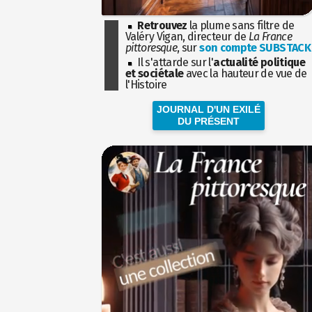
Retrouvez
la plume sans filtre de
Valéry Vigan, directeur de
La France
pittoresque
, sur
son compte SUBSTACK
Il s'attarde sur l'
actualité politique
et sociétale
avec la hauteur de vue de
l'Histoire
JOURNAL D'UN EXILÉ
DU PRÉSENT