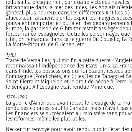
réduisait à presque rien, par quatre victoires navales,
britannique dans la mer des Indes. Les Anglais n’étai
général, plus heureux dans les différentes Antilles où 
alliées leur faisaient bientôt expier les maigres succès
pouvaient remporter ici ou là en des débarquements f
Europe, la garnison de Gibraltar restait assiégée depu
forces franco-espagnoles. Outre les personnages que
citer, on remarqua dans cette guerre Du Couédic, La To
La Motte-Picquet, de Guichen, etc.
1783
Traité de Versailles, qui mit fin à cette guerre. L’Anglet
reconnaissait l’indépendance des États-Unis. La Franc
dans l’Inde, les possessions qui lui étaient restées ap
Compagnie (Pondichéry, etc.) ; les îles de Tabago et Sa
Saint-Pierre et Miquelon et le droit de pêche à Terre-N
le Sénégal. A l’Éspagne était rendue Minorque.
1778-1783
La guerre d’Amérique avait relevé le prestige de la Fran
rendu ses colonies, sauf le Canada, mais n’avait pas en
Les financiers se succédaient au ministère sans pouvo
les réformes, même les plus utiles.
Necker fut renvoyé pour avoir rendu public l’état des 