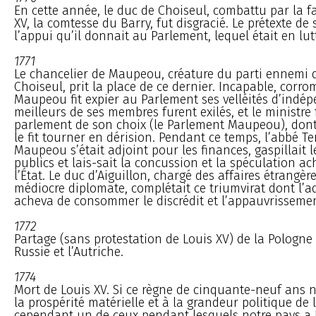
En cette année, le duc de Choiseul, combattu par la f
XV, la comtesse du Barry, fut disgracié. Le prétexte de 
l’appui qu’il donnait au Parlement, lequel était en lut
1771
Le chancelier de Maupeou, créature du parti ennemi 
Choiseul, prit la place de ce dernier. Incapable, corrom
Maupeou fit expier au Parlement ses velléités d’indép
meilleurs de ses membres furent exilés, et le ministr
parlement de son choix (le Parlement Maupeou), dont
le fit tourner en dérision. Pendant ce temps, l’abbé T
Maupeou s’était adjoint pour les finances, gaspillait l
publics et lais-sait la concussion et la spéculation ac
l’État. Le duc d’Aiguillon, chargé des affaires étrangèr
médiocre diplomate, complétait ce triumvirat dont l’a
acheva de consommer le discrédit et l’appauvrissement
1772
Partage (sans protestation de Louis XV) de la Pologne 
Russie et l’Autriche.
1774
Mort de Louis XV. Si ce règne de cinquante-neuf ans n
la prospérité matérielle et à la grandeur politique de l
cependant un de ceux pendant lesquels notre pays a l