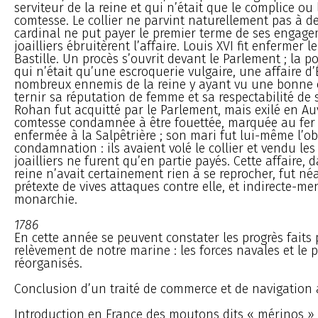
serviteur de la reine et qui n’était que le complice ou
comtesse. Le collier ne parvint naturellement pas à de
cardinal ne put payer le premier terme de ses engage
joailliers ébruitèrent l’affaire. Louis XVI fit enfermer l
Bastille. Un procès s’ouvrit devant le Parlement ; la pol
qui n’était qu’une escroquerie vulgaire, une affaire d’É
nombreux ennemis de la reine y ayant vu une bonne 
ternir sa réputation de femme et sa respectabilité de 
Rohan fut acquitté par le Parlement, mais exilé en Au
comtesse condamnée à être fouettée, marquée au fer 
enfermée à la Salpêtrière ; son mari fut lui-même l’ob
condamnation : ils avaient volé le collier et vendu le
joailliers ne furent qu’en partie payés. Cette affaire, 
reine n’avait certainement rien à se reprocher, fut n
prétexte de vives attaques contre elle, et indirecte-men
monarchie.
1786
En cette année se peuvent constater les progrès faits 
relèvement de notre marine : les forces navales et le 
réorganisés.
Conclusion d’un traité de commerce et de navigation a
Introduction en France des moutons dits « mérinos » 