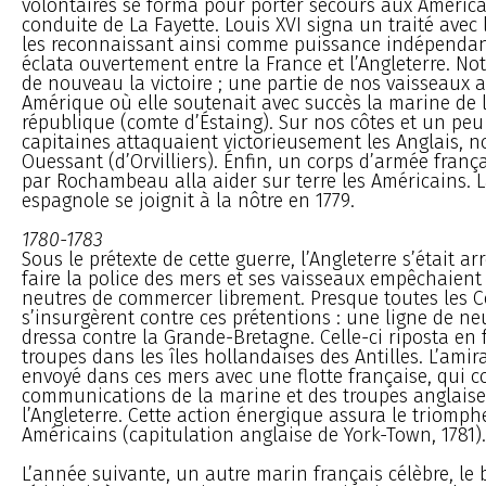
volontaires se forma pour porter secours aux América
conduite de La Fayette. Louis XVI signa un traité avec 
les reconnaissant ainsi comme puissance indépendan
éclata ouvertement entre la France et l’Angleterre. Not
de nouveau la victoire ; une partie de nos vaisseaux 
Amérique où elle soutenait avec succès la marine de 
république (comte d’Éstaing). Sur nos côtes et un peu
capitaines attaquaient victorieusement les Anglais,
Ouessant (d’Orvilliers). Énfin, un corps d’armée fra
par Rochambeau alla aider sur terre les Américains. 
espagnole se joignit à la nôtre en 1779.
1780-1783
Sous le prétexte de cette guerre, l’Angleterre s’était ar
faire la police des mers et ses vaisseaux empêchaient
neutres de commercer librement. Presque toutes les 
s’insurgèrent contre ces prétentions : une ligne de ne
dressa contre la Grande-Bretagne. Celle-ci riposta en 
troupes dans les îles hollandaises des Antilles. L’amir
envoyé dans ces mers avec une flotte française, qui c
communications de la marine et des troupes anglaise
l’Angleterre. Cette action énergique assura le triomphe
Américains (capitulation anglaise de York-Town, 1781).
L’année suivante, un autre marin français célèbre, le b