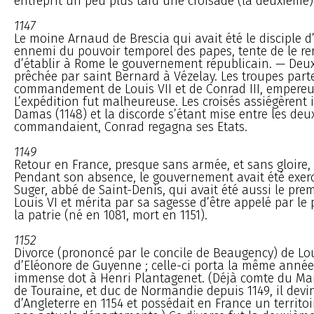
entreprit un peu plus tard une croisade (la deuxième)
1147
Le moine Arnaud de Brescia qui avait été le disciple d’
ennemi du pouvoir temporel des papes, tente de le re
d’établir à Rome le gouvernement républicain. — Deu
prêchée par saint Bernard à Vézelay. Les troupes part
commandement de Louis VII et de Conrad III, empereu
L’expédition fut malheureuse. Les croisés assiégèrent
Damas (1148) et la discorde s’étant mise entre les deu
commandaient, Conrad regagna ses Etats.
1149
Retour en France, presque sans armée, et sans gloire, 
Pendant son absence, le gouvernement avait été exer
Suger, abbé de Saint-Denis, qui avait été aussi le pre
Louis VI et mérita par sa sagesse d’être appelé par le 
la patrie (né en 1081, mort en 1151).
1152
Divorce (prononcé par le concile de Beaugency) de Lou
d’Eléonore de Guyenne ; celle-ci porta la même année
immense dot à Henri Plantagenet. (Déjà comte du Main
de Touraine, et duc de Normandie depuis 1149, il devin
d’Angleterre en 1154 et possédait en France un territoi