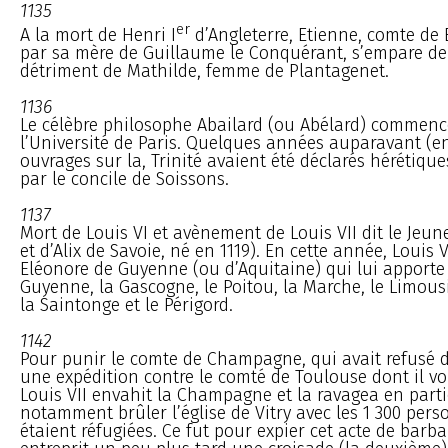
1135
er
A la mort de Henri I
d’Angleterre, Etienne, comte de Bl
par sa mère de Guillaume le Conquérant, s’empare d
détriment de Mathilde, femme de Plantagenet.
1136
Le célèbre philosophe Abailard (ou Abélard) commenc
l’Université de Paris. Quelques années auparavant (en 
ouvrages sur la, Trinité avaient été déclarés hérétiq
par le concile de Soissons.
1137
Mort de Louis VI et avènement de Louis VII dit le Jeune 
et d’Alix de Savoie, né en 1119). En cette année, Louis 
Eléonore de Guyenne (ou d’Aquitaine) qui lui apporte
Guyenne, la Gascogne, le Poitou, la Marche, le Limous
la Saintonge et le Périgord.
1142
Pour punir le comte de Champagne, qui avait refusé d
une expédition contre le comté de Toulouse dont il vo
Louis VII envahit la Champagne et la ravagea en partie.
notamment brûler l’église de Vitry avec les 1 300 pers
étaient réfugiées. Ce fut pour expier cet acte de barbar