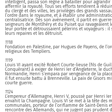
intelligent, passa son règne à batailler pour agrandir
affermir la royauté. Tous ses efforts tendirent à réduir
du clergé et des villes, les privilèges des grands vassa
l’ordre dans le royaume, et à établir une administrati
centralisatrice. Dès son avènement, il partit en guerre
seigneurs de Montlhéry et du Puiset qui ravageaient
leur portée et détroussaient pèlerins et voyageurs : il
leurs repaires et les détruisit.
1118
Fondation en Palestine, par Hugues de Payens, de l’ord
religieux des Templiers.
1119
Louis VI ayant excité Robert Courte-lieuse (fils de Gui
Conquérant) à exiger de Henri Ier d’Angleterre, le duc
Normandie, Henri s’empara par vengeance de la place
il fut ensuite battu à Brenneville. La paix de Gisors mit
courte guerre.
1124
L’empereur d’Allemagne, Henri V, poussé par Henri Ier 
envahit la Champagne. Louis VI se met à la tête des m
communales, porteur de l’oriflamme de Saint-Denis e
rencontre des Allemands, qui ne jugent pas prudent de