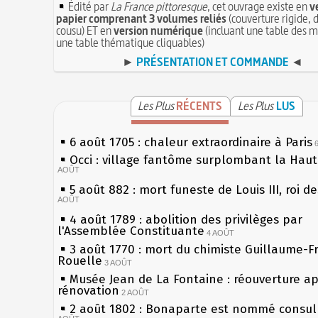
Édité par
La France pittoresque
, cet ouvrage existe en
v
papier comprenant 3 volumes reliés
(couverture rigide, d
cousu) ET en
version numérique
(incluant une table des m
une table thématique cliquables)
►
PRÉSENTATION ET COMMANDE
◄
Les Plus
RÉCENTS
Les Plus
LUS
6 août 1705 : chaleur extraordinaire à Paris
Occi : village fantôme surplombant la Hau
AOÛT
5 août 882 : mort funeste de Louis III, roi d
AOÛT
4 août 1789 : abolition des privilèges par
l'Assemblée Constituante
4 AOÛT
3 août 1770 : mort du chimiste Guillaume-F
Rouelle
3 AOÛT
Musée Jean de La Fontaine : réouverture a
rénovation
2 AOÛT
2 août 1802 : Bonaparte est nommé consul 