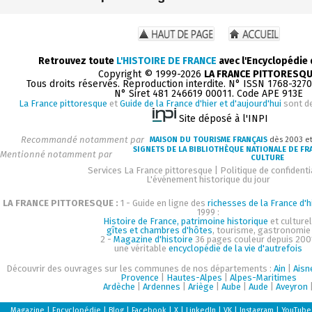
Retrouvez toute
L'HISTOIRE DE FRANCE
avec l'Encyclopédie
Copyright © 1999-2026
LA FRANCE PITTORESQ
Tous droits réservés. Reproduction interdite. N° ISSN 1768-327
N° Siret 481 246619 00011. Code APE 913E
La France pittoresque
et
Guide de la France d'hier et d'aujourd'hui
sont d
Site déposé à l'INPI
Recommandé notamment par
MAISON DU TOURISME FRANÇAIS
dès 2003 e
SIGNETS DE LA BIBLIOTHÈQUE NATIONALE DE FR
Mentionné notamment par
CULTURE
Services La France pittoresque
|
Politique de confidenti
L'événement historique du jour
LA FRANCE PITTORESQUE :
1 - Guide en ligne des
richesses de la France d'h
1999 :
Histoire de France, patrimoine historique
et culturel
gîtes et chambres d'hôtes
, tourisme, gastronomie
2 -
Magazine d'histoire
36 pages couleur depuis 200
une véritable
encyclopédie de la vie d'autrefois
Découvrir des ouvrages sur les communes de nos départements :
Ain
|
Aisn
Provence
|
Hautes-Alpes
|
Alpes-Maritimes
Ardèche
|
Ardennes
|
Ariège
|
Aube
|
Aude
|
Aveyron
Magazine
|
Encyclopédie
|
Blog
|
Facebook
|
X
|
LinkedIn
|
VK
|
Instagram
|
YouTube