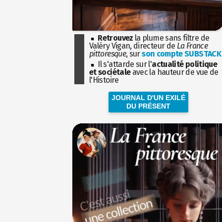
Retrouvez
la plume sans filtre de
Valéry Vigan, directeur de
La France
pittoresque
, sur
son compte SUBSTACK
Il s'attarde sur l'
actualité politique
et sociétale
avec la hauteur de vue de
l'Histoire
JOURNAL D'UN EXILÉ
DU PRÉSENT