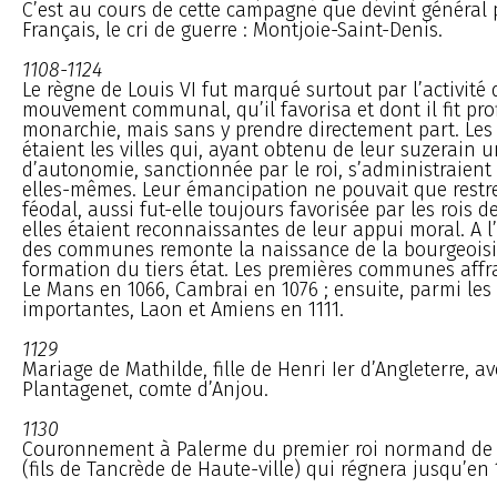
C’est au cours de cette campagne que devint général 
Français, le cri de guerre : Montjoie-Saint-Denis.
1108-1124
Le règne de Louis VI fut marqué surtout par l’activité 
mouvement communal, qu’il favorisa et dont il fit prof
monarchie, mais sans y prendre directement part. L
étaient les villes qui, ayant obtenu de leur suzerain 
d’autonomie, sanctionnée par le roi, s’administraient 
elles-mêmes. Leur émancipation ne pouvait que restre
féodal, aussi fut-elle toujours favorisée par les rois 
elles étaient reconnaissantes de leur appui moral. A 
des communes remonte la naissance de la bourgeoisie
formation du tiers état. Les premières communes affra
Le Mans en 1066, Cambrai en 1076 ; ensuite, parmi les
importantes, Laon et Amiens en 1111.
1129
Mariage de Mathilde, fille de Henri Ier d’Angleterre, a
Plantagenet, comte d’Anjou.
1130
Couronnement à Palerme du premier roi normand de Si
(fils de Tancrède de Haute-ville) qui régnera jusqu’en 