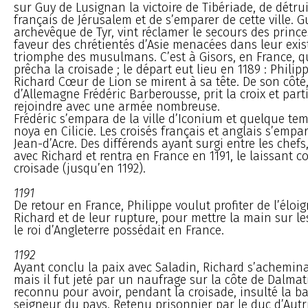
sur Guy de Lusignan la victoire de Tibériade, de détru
français de Jérusalem et de s’emparer de cette ville. G
archevêque de Tyr, vint réclamer le secours des princ
faveur des chrétientés d’Asie menacées dans leur exis
triomphe des musulmans. C’est à Gisors, en France, q
prêcha la croisade ; le départ eut lieu en 1189 : Philip
Richard Cœur de Lion se mirent à sa tête. De son côté
d’Allemagne Frédéric Barberousse, prit la croix et part
rejoindre avec une armée nombreuse.
Frédéric s’empara de la ville d’Iconium et quelque te
noya en Cilicie. Les croisés français et anglais s’empa
Jean-d’Acre. Des différends ayant surgi entre les chefs
avec Richard et rentra en France en 1191, le laissant c
croisade (jusqu’en 1192).
1191
De retour en France, Philippe voulut profiter de l’élo
Richard et de leur rupture, pour mettre la main sur l
le roi d’Angleterre possédait en France.
1192
Ayant conclu la paix avec Saladin, Richard s’achemina 
mais il fut jeté par un naufrage sur la côte de Dalmati
reconnu pour avoir, pendant la croisade, insulté la b
seigneur du pays. Retenu prisonnier par le duc d’Autri