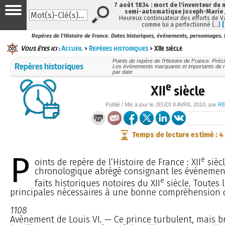
7 août 1834 : mort de l'inventeur du 
semi-automatique Joseph-Marie
Heureux continuateur des efforts de V
comme lui a perfectionné (…)
Repères de l'Histoire de France. Dates historiques, événements, personnages. P
Vous êtes ici :
Accueil
>
Repères historiques
> XIIe siècle
Points de repère de l’Histoire de France. Préc
Repères historiques
Les événements marquants et importants de no
par date
e
XII
siècle
Publié / Mis à jour le
JEUDI
8 AVRIL 2010
, par
R
Temps de lecture estimé : 4
P
e
oints de repère de l’Histoire de France : XII
siècl
chronologique abrégé consignant les événemen
e
faits historiques notoires du XII
siècle. Toutes 
principales nécessaires à une bonne compréhension de
1108
Avènement de Louis VI. — Ce prince turbulent, mais b