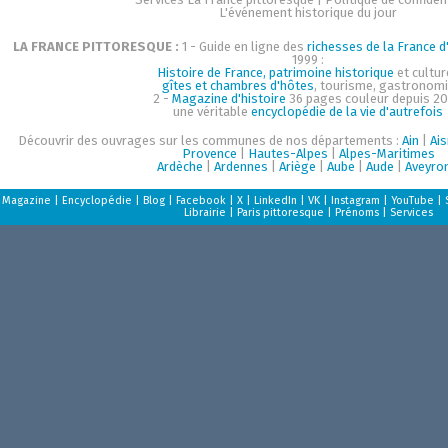
L'événement historique du jour
LA FRANCE PITTORESQUE :
1 - Guide en ligne des
richesses de la France d'
1999 :
Histoire de France, patrimoine historique
et cultur
gîtes et chambres d'hôtes
, tourisme, gastronom
2 -
Magazine d'histoire
36 pages couleur depuis 20
une véritable
encyclopédie de la vie d'autrefois
Découvrir des ouvrages sur les communes de nos départements :
Ain
|
Ai
Provence
|
Hautes-Alpes
|
Alpes-Maritimes
Ardèche
|
Ardennes
|
Ariège
|
Aube
|
Aude
|
Aveyro
Magazine
|
Encyclopédie
|
Blog
|
Facebook
|
X
|
LinkedIn
|
VK
|
Instagram
|
YouTube
|
Librairie
|
Paris pittoresque
|
Prénoms
|
Services