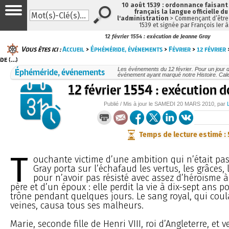
10 août 1539 : ordonnance faisan
français la langue officielle du
l'administration
> Commençant d’être 
1539 et signée par François Ier 
12 février 1554 : exécution de Jeanne Gray
Vous êtes ici :
Accueil
>
Éphéméride, événements
>
Février
>
12 février
>
de (…)
Éphéméride, événements
Les événements du 12 février. Pour un jour
événement ayant marqué notre Histoire. Cale
12 février 1554 : exécution 
Publié / Mis à jour le
SAMEDI
20 MARS 2010
, par
Temps de lecture estimé :
T
ouchante victime d’une ambition qui n’était pas
Gray porta sur l’échafaud les vertus, les grâces, l’
pour n’avoir pas résisté avec assez d’héroïsme 
père et d’un époux : elle perdit la vie à dix-sept ans p
trône pendant quelques jours. Le sang royal, qui coul
veines, causa tous ses malheurs.
Marie, seconde fille de Henri VIII, roi d’Angleterre, et v