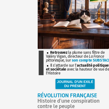
Retrouvez
la plume sans filtre de
Valéry Vigan, directeur de
La France
pittoresque
, sur
son compte SUBSTAC
Il s'attarde sur l'
actualité politique
et sociétale
avec la hauteur de vue d
l'Histoire
JOURNAL D'UN EXILÉ
DU PRÉSENT
RÉVOLUTION FRANÇAISE
Histoire d'une conspiration
contre le peuple