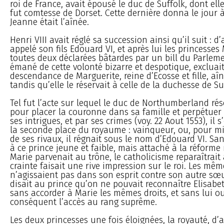
roi de France, avait épousé le duc de Suffolk, dont elle
fut comtesse de Dorset. Cette dernière donna le jour à 
Jeanne était l’aînée.
Henri VIII avait réglé sa succession ainsi qu’il suit : d’
appelé son fils Edouard VI, et après lui les princesses 
toutes deux déclarées bâtardes par un bill du Parleme
émané de cette volonté bizarre et despotique, excluait
descendance de Marguerite, reine d’Ecosse et fille, aîn
tandis qu’elle le réservait à celle de la duchesse de Su
Tel fut l’acte sur lequel le duc de Northumberland ré
pour placer la couronne dans sa famille et perpétuer 
ses intrigues, et par ses crimes (voy. 22 Aout 1553), il s
la seconde place du royaume : vainqueur, ou, pour mi
de ses rivaux, il régnait sous le nom d’Edouard VI. Sans
à ce prince jeune et faible, mais attaché à la réforme 
Marie parvenait au trône, le catholicisme reparaîtrait a
crainte faisait une rive impression sur le roi. Les mêm
n’agissaient pas dans son esprit contre son autre sœu
disait au prince qu’on ne pouvait reconnaître Elisabe
sans accorder à Marie les mêmes droits, et sans lui ou
conséquent l’accès au rang suprême.
Les deux princesses une fois éloignées, la royauté, d’