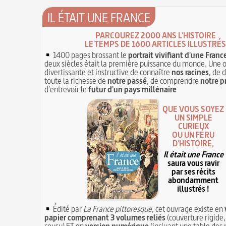
IL ÉTAIT UNE FRANCE
PARCOUREZ 2000 ANS L'HISTOIRE
LE TEMPS DE 1600 ARTICLES ILLUSTRÉS
1400 pages brossant le
portrait vivifiant d'une Franc
deux siècles était la première puissance du monde. Une 
divertissante et instructive de connaître
nos racines
, de 
toute la richesse de
notre passé
, de comprendre
notre p
d'entrevoir le
futur d'un pays millénaire
QUE VOUS SOYEZ
UN SIMPLE
CURIEUX
OU UN FÉRU
D'HISTOIRE,
Il était une France
saura vous ravir
par ses récits
abondamment
illustrés !
Édité par
La France pittoresque
, cet ouvrage existe en
papier comprenant 3 volumes reliés
(couverture rigide,
cousu) ET en
version numérique
(incluant une table des 