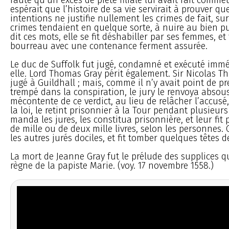
espérait que l’histoire de sa vie servirait à prouver qu
intentions ne justifie nullement les crimes de fait, su
crimes tendaient en quelque sorte, à nuire au bien pu
dit ces mots, elle se fit déshabiller par ses femmes, et 
bourreau avec une contenance ferment assurée.
Le duc de Suffolk fut jugé, condamné et exécuté imm
elle. Lord Thomas Gray périt également. Sir Nicolas T
jugé à Guildhall ; mais, comme il n’y avait point de pr
trempé dans la conspiration, le jury le renvoya absous
mécontente de ce verdict, au lieu de relâcher l’accusé
la loi, le retint prisonnier à la Tour pendant plusieur
manda les jures, les constitua prisonnière, et leur fi
de mille ou de deux mille livres, selon les personnes.
les autres jurés dociles, et fit tomber quelques têtes d
La mort de Jeanne Gray fut le prélude des supplices qu
règne de la papiste Marie. (voy. 17 novembre 1558.)