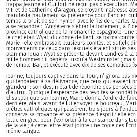
frappa Jeanne et Guilfort ne reçut pas d’exécution. Mai
VIII et de Catherine d’Aragon, se croyant maîtresse a
manifesta hautement sa préférence pour l’ancien cul
temps le bruit de son hymen avec le fils de Charles-Qu
à se répandre : l’Angleterre s’ébranla fortement, à l’i
province catholique de la monarchie espagnole. Une 
le chef était Wyat, du comté de Kent, se forma contre 
Marie : elle embrassait plusieurs comtés, et Suflelk dir
mouvements de ceux dans lesquels étaient situés ses 
plan manqua : Wyat se présenta devant Londres à la t
mille hommes : il pénétra jusqu’à Westminster ; mais i
de Temple-Bar, et exécuté avec dix de ses complices (6 
Jeanne, toujours captive dans la Tour, n’ignora pas m
qui tendaient à sa délivrance, que ceux qui avaient p
grandeur : son destin était de répondre des pensées e
d’autrui. Quoique l’espérance des révoltés se fondât b
Elisabeth que sur Jeanne, Marie donna l’ordre de fair
dernière. Mais, avant de lui envoyer le bourreau, Mari
prêtres catholiques qui passèrent trois jours à l’endo
conserva sa croyance et sa présence d’esprit : elle écr
lettre en grec, pour l’exhorter à la constance dans tou
de la vie ; à cette lettre était jointe une copie des Écr
même langue.