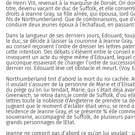
de Henri VIII, revenait à la marquise de Dorset. On d
titre, devenu vacant de duc de Suffolk, et elle consent
droits à Jeanne Gray, sa fille aînée, qui épousa, lord 
fils de Northumberland. Que de combinaisons, que d’
conduire deux jeunes époux à l’échafaud, en passant p
Dans la langueur de ses derniers jours, Edouard, toujo
le duc, se décide à laisser la couronne à Jeanne Gray.
au conseil reçoivent l’ordre de dresser les lettres pat
cette intention. Des débats s’élèvent entre le conseil et
invoquent un acte du règne même d’Edouard, lequel dé
quiconque essaierait de changer l’ordre de succession,
dernier roi. Edouard lève cet obstacle et meurt. (Voy. 6 
Northumberland tint d’abord la mort du roi cachée. Av
il voulait s’assurer de la personne de Marie et d’Elisa
du piège qu’on lui tendait, Marie, qui s’était déjà av
Greenwich, se retira dans,le comté de Suffolk, d’où e
lettres toute la noblesse d’Angleterre de prendre sa dé
jugeant que le moment d’éclater était venu, se rend 
résidence de Jeanne Gray, et se présente % elle comm
souveraine, accompagné de Suffolk, de plusieurs pairs
grands personnages de lEtat.
Jeanne ne comprit pas d’abord ce qu’on lui voulait ; ca