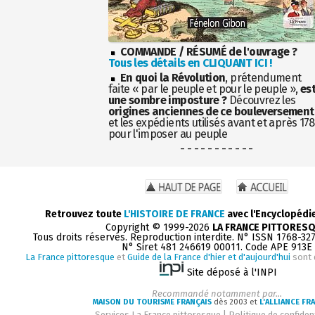
COMMANDE / RÉSUMÉ de l'ouvrage ?
Tous les détails en CLIQUANT ICI !
En quoi la Révolution
, prétendument
faite « par le peuple et pour le peuple »,
es
une sombre imposture ?
Découvrez les
origines anciennes de ce bouleversement
et les expédients utilisés avant et après 17
pour l'imposer au peuple
- - - - - - - - - - -
Retrouvez toute
L'HISTOIRE DE FRANCE
avec l'Encyclopédi
Copyright © 1999-2026
LA FRANCE PITTORES
Tous droits réservés. Reproduction interdite. N° ISSN 1768-32
N° Siret 481 246619 00011. Code APE 913E
La France pittoresque
et
Guide de la France d'hier et d'aujourd'hui
sont 
Site déposé à l'INPI
Recommandé notamment par...
MAISON DU TOURISME FRANÇAIS
dès 2003 et
L'ALLIANCE FR
Services La France pittoresque
|
Politique de confident