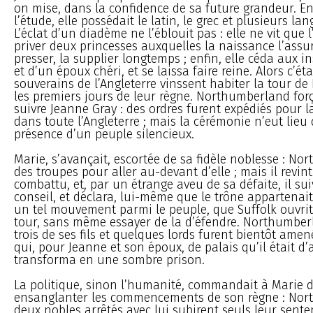
on mise, dans la confidence de sa future grandeur. En
l’étude, elle possédait le latin, le grec et plusieurs la
L’éclat d’un diadème ne l’éblouit pas : elle ne vit que l
priver deux princesses auxquelles la naissance l’assurai
presser, la supplier longtemps ; enfin, elle céda aux i
et d’un époux chéri, et se laissa faire reine. Alors c’ét
souverains de l’Angleterre vinssent habiter la tour d
les premiers jours de leur règne. Northumberland forç
suivre Jeanne Gray : des ordres furent expédiés pour l
dans toute l’Angleterre ; mais la cérémonie n’eut lieu
présence d’un peuple silencieux.
Marie, s’avançait, escortée de sa fidèle noblesse : N
des troupes pour aller au-devant d’elle ; mais il revin
combattu, et, par un étrange aveu de sa défaite, il sui
conseil, et déclara, lui-même que le trône appartenait 
un tel mouvement parmi le peuple, que Suffolk ouvrit 
tour, sans même essayer de la d’éfendre. Northumberl
trois de ses fils et quelques lords furent bientôt ame
qui, pour Jeanne et son époux, de palais qu’il était d’
transforma en une sombre prison.
La politique, sinon l’humanité, commandait à Marie d
ensanglanter les commencements de son règne : Nor
deux nobles arrêtés avec lui subirent seuls leur senten