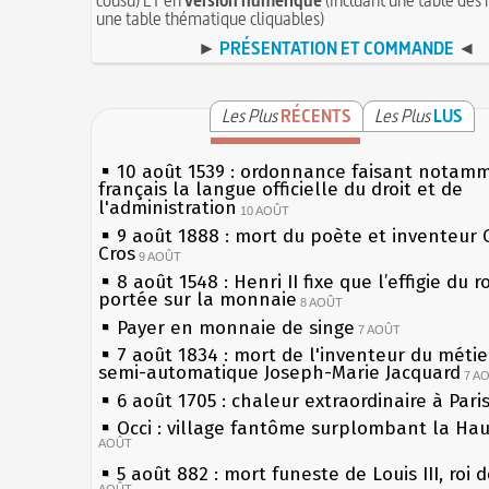
une table thématique cliquables)
►
PRÉSENTATION ET COMMANDE
◄
Les Plus
RÉCENTS
Les Plus
LUS
10 août 1539 : ordonnance faisant notam
français la langue officielle du droit et de
l'administration
10 AOÛT
9 août 1888 : mort du poète et inventeur 
Cros
9 AOÛT
8 août 1548 : Henri II fixe que l’effigie du r
portée sur la monnaie
8 AOÛT
Payer en monnaie de singe
7 AOÛT
7 août 1834 : mort de l'inventeur du métier
semi-automatique Joseph-Marie Jacquard
7 A
6 août 1705 : chaleur extraordinaire à Pari
Occi : village fantôme surplombant la Ha
AOÛT
5 août 882 : mort funeste de Louis III, roi 