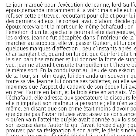
Le jour marqué pour l’exécution de Jeanne, lord Guilfo
époux,demanda instamment à la voir : mais elle eut l
refuser cette entrevue, redoutant pour elle et pour lui
des derniers adieux. Le conseil avait d’abord décide 
époux recevraient la mort sur le même échafaud : on 
l’émotion d’un tel spectacle pourrait être dangereuse,
les ordres. Jeanne fut décapitée dans l’intérieur de la
marcher au supplice, elle vit passer Guiliort, et lui d
quelques marques d’affection : peu d’instants après, el
char sanglant et, quand on lui dit que Guirfort était 
le sien parut se ranimer et lui donner la force de supp
vue. Jeanne attendit ensuite tranquillement l’heure où
le même sort. En la conduisant au lieu de son exécut
de la Tour, sir John Gage, lui demanda un souvenir qu
toute sa vie. Jeanne lui donna ses tablettes, où elle ven
maximes que l’aspect du cadavre de son époux lui avai
en grec, l’autre en latin, et la troisième en anglais. M
l’échafaud, elle adressa aux spectateurs le discours le
elle n’imputait son malheur à personne ; elle n’en acc
même, en disant que son crime était moins d’avoir po
que de ne pas l’avoir refusée avec assez de constance.
« qu’en vain l’atteinte qu’elle avait donnée aux lois s
son excuse dans l’autorité qui l’avait forcée d’agir ; qu
prouver, par sa résignation à son arrêt, le désir sincè
faute qu’un excès de piété filiale lui avait fait commett