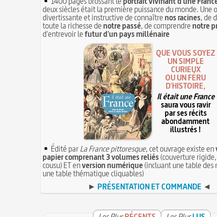
1400 pages brossant le
portrait vivifiant d'une Franc
deux siècles était la première puissance du monde. Une 
divertissante et instructive de connaître
nos racines
, de 
toute la richesse de
notre passé
, de comprendre
notre p
d'entrevoir le
futur d'un pays millénaire
QUE VOUS SOYEZ
UN SIMPLE
CURIEUX
OU UN FÉRU
D'HISTOIRE,
Il était une France
saura vous ravir
par ses récits
abondamment
illustrés !
Édité par
La France pittoresque
, cet ouvrage existe en
papier comprenant 3 volumes reliés
(couverture rigide,
cousu) ET en
version numérique
(incluant une table des 
une table thématique cliquables)
►
PRÉSENTATION ET COMMANDE
◄
Les Plus
RÉCENTS
Les Plus
LUS