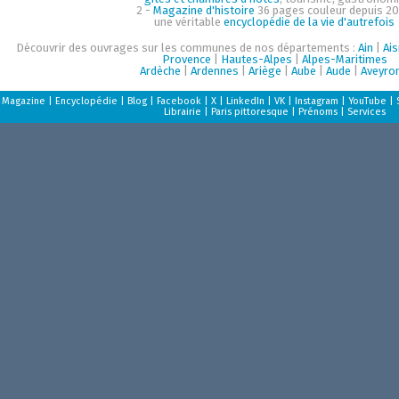
2 -
Magazine d'histoire
36 pages couleur depuis 20
une véritable
encyclopédie de la vie d'autrefois
Découvrir des ouvrages sur les communes de nos départements :
Ain
|
Ai
Provence
|
Hautes-Alpes
|
Alpes-Maritimes
Ardèche
|
Ardennes
|
Ariège
|
Aube
|
Aude
|
Aveyro
Magazine
|
Encyclopédie
|
Blog
|
Facebook
|
X
|
LinkedIn
|
VK
|
Instagram
|
YouTube
|
Librairie
|
Paris pittoresque
|
Prénoms
|
Services