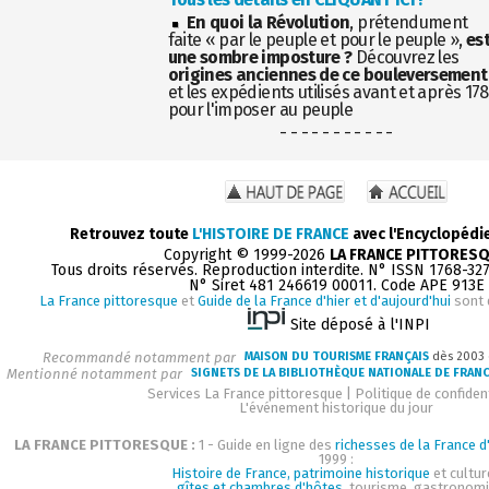
En quoi la Révolution
, prétendument
faite « par le peuple et pour le peuple »,
es
une sombre imposture ?
Découvrez les
origines anciennes de ce bouleversement
et les expédients utilisés avant et après 17
pour l'imposer au peuple
- - - - - - - - - - -
Retrouvez toute
L'HISTOIRE DE FRANCE
avec l'Encyclopédi
Copyright © 1999-2026
LA FRANCE PITTORES
Tous droits réservés. Reproduction interdite. N° ISSN 1768-32
N° Siret 481 246619 00011. Code APE 913E
La France pittoresque
et
Guide de la France d'hier et d'aujourd'hui
sont 
Site déposé à l'INPI
Recommandé notamment par
MAISON DU TOURISME FRANÇAIS
dès 2003
Mentionné notamment par
SIGNETS DE LA BIBLIOTHÈQUE NATIONALE DE FRAN
Services La France pittoresque
|
Politique de confident
L'événement historique du jour
LA FRANCE PITTORESQUE :
1 - Guide en ligne des
richesses de la France d'
1999 :
Histoire de France, patrimoine historique
et cultur
gîtes et chambres d'hôtes
, tourisme, gastronom