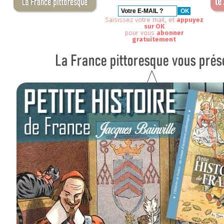
Saisissez votre mail, et
appuyez
sur OK
pour vous
abonner
gratuitement