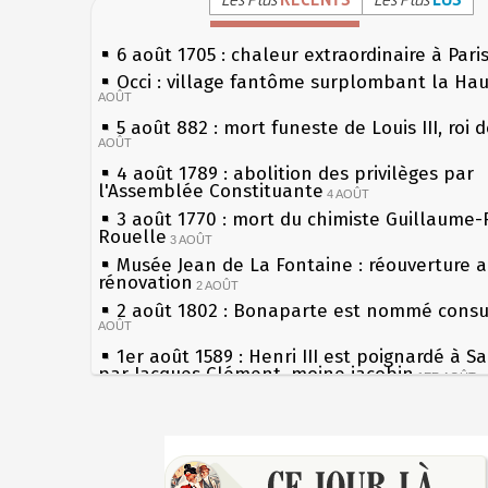
6 août 1705 : chaleur extraordinaire à Pari
Occi : village fantôme surplombant la Ha
AOÛT
5 août 882 : mort funeste de Louis III, roi 
AOÛT
4 août 1789 : abolition des privilèges par
l'Assemblée Constituante
4 AOÛT
3 août 1770 : mort du chimiste Guillaume-
Rouelle
3 AOÛT
Musée Jean de La Fontaine : réouverture 
rénovation
2 AOÛT
2 août 1802 : Bonaparte est nommé consul
AOÛT
1er août 1589 : Henri III est poignardé à S
par Jacques Clément, moine jacobin
1ER AOÛT
31 juillet 1899 : décret instaurant les mou
boîtes aux lettres en fonte de Léon Mougeo
Sécheresses (Grandes), étés caniculaires à
30 juillet 1918 : mort d'Auguste Poulain, f
les siècles
Chocolat Poulain
30 JUILLET
27 mai 1610 : supplice de François Ravailla