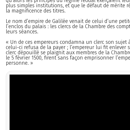
qu’alors les principes du régime féodal exerçaient leu
plus simples institutions, et que le défaut de mérite r
la magnificence des titres.
Le nom d’empire de Galilée venait de celui d’une peti
l’enclos du palais : les clercs de la Chambre des comp
leurs séances.
« Un de ces empereurs condamna un clerc son sujet 
celui-ci refusa de la payer ; l’empereur lui fit enleve
clerc dépouillé se plaignit aux membres de la Chambr
le 5 février 1500, firent sans façon emprisonner l’emp
personne. »