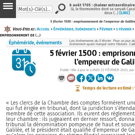
6 août 1705 : chaleur extraordinaire
là, le thermomètre dont se servait Cass
deux (…)
[LIRE]
5 février 1500 : emprisonnement de l'empereur de Galilé
Vous êtes ici :
Accueil
>
Éphéméride, événements
>
Février
>
5 février
> 
emprisonnement de (…)
Éphéméride, événements
Les événements du 5 février. Pour un jour 
événement ayant marqué notre Histoire. Cale
5 février 1500 : empriso
l’empereur de Gali
Publié / Mis à jour le
LUNDI
22 FÉVRIER 2010
, par
Temps de lecture estimé :
« Les clercs de la Chambre des comptes formèrent u
qui fut érigée en tribunal, dont la juridiction s’étenda
membre de cette association. Ils eurent des règlement
leur chambre : ils jugeaient en dernier ressort, donna
tribunal la dénomination pompeuse de haut et souve
Galilée, et le président était qualifié d’empereur de Ga