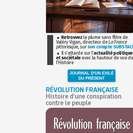
Retrouvez
la plume sans filtre de
Valéry Vigan, directeur de
La France
pittoresque
, sur
son compte SUBSTAC
Il s'attarde sur l'
actualité politique
et sociétale
avec la hauteur de vue d
l'Histoire
JOURNAL D'UN EXILÉ
DU PRÉSENT
RÉVOLUTION FRANÇAISE
Histoire d'une conspiration
contre le peuple