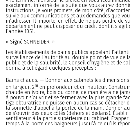
exactement informé de la suite que vous aurez donné
instructions. Je vous promets, de mon côté, d’accorde
suivie aux communications et aux demandes que vou
m’adresser. Il importe, en effet, de ne pas perdre de 
département ne peut disposer du crédit dont il s’agi
l’année 1851.
« Signé SCHNEIDER. »
Les établissements de bains publics appelant l’attenti
surveillance de l’autorité au double point de vue de l
public et de la salubrité, le Conseil d’hygiène et de sa
donna à cet égard quelques préceptes :
Bains chauds. — Donner aux cabinets les dimensions 
m
en largeur, 2
en profondeur et en hauteur. Construir
chaude en ivoire, bois ou corne, de manière à ne jama
à pouvoir s’ouvrir et se fermer avec la plus grande faci
tige obturatrice ne puisse en aucun cas se détacher d
la sonnette d’appel à la portée de la main. Donner aux
de s’ouvrir des deux côtés (dehors et dedans). Établir
ventilateur à la partie supérieure du cabinet. Frappe
temps à la porte des baigneurs jusqu’à ce qu’ils répo