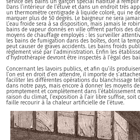
service des bains un garçon spécial habitué à remplir
Dans l’intérieur de l’étuve et dans un endroit très ap
un thermomètre centigrade à liquide coloré, qui ne d
marquer plus de 50 degrés. Le baigneur ne sera jama
L’eau froide sera à sa disposition, mais jamais le robi
bains de vapeur donnés en ville offrent parfois des d
moyens de chauffage employés : les surveiller attenti
les bains de fumigation dans des boîtes, dont la temp
peut causer de graves accidents. Les bains froids pub
règlement visé par l’administration. Enfin les établis
d’hydrothérapie devront être inspectés à l’égal des bai
Concernant les lavoirs publics, et afin qu’ils produise
l’on est en droit d’en attendre, il importe de s’attac
faciliter les différentes opérations du blanchissage tel
dans notre pays, mais encore à donner les moyens de 
promptement et complètement dans l’établissement m
raison du climat, l’exposition à l’air libre suffise, soit 
faille recourir à la chaleur artificielle de l’étuve.