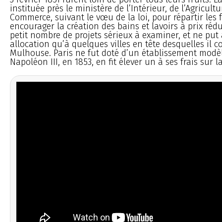
instituée près le ministère de l’Intérieur, de l’Agricultu
Commerce, suivant le vœu de la loi, pour répartir les 
encourager la création des bains et lavoirs à prix rédu
petit nombre de projets sérieux à examiner, et ne put
allocation qu’à quelques villes en tête desquelles il c
Mulhouse. Paris ne fut doté d’un établissement modè
Napoléon III, en 1853, en fit élever un à ses frais sur 