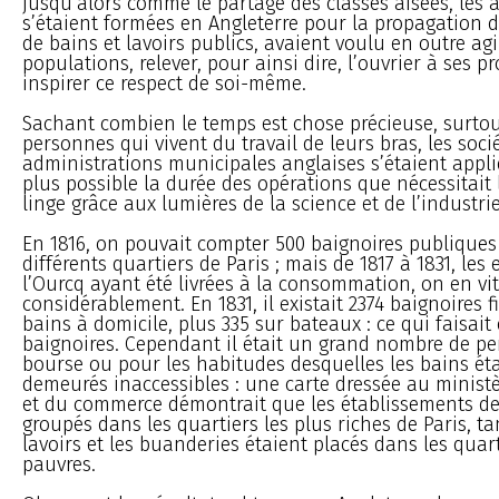
jusqu’alors comme le partage des classes aisées, les 
s’étaient formées en Angleterre pour la propagation 
de bains et lavoirs publics, avaient voulu en outre agi
populations, relever, pour ainsi dire, l’ouvrier à ses pr
inspirer ce respect de soi-même.
Sachant combien le temps est chose précieuse, surtou
personnes qui vivent du travail de leurs bras, les socié
administrations municipales anglaises s’étaient appli
plus possible la durée des opérations que nécessitait
linge grâce aux lumières de la science et de l’industrie
En 1816, on pouvait compter 500 baignoires publiques
différents quartiers de Paris ; mais de 1817 à 1831, le
l’Ourcq ayant été livrées à la consommation, on en vit 
considérablement. En 1831, il existait 2374 baignoires f
bains à domicile, plus 335 sur bateaux : ce qui faisait
baignoires. Cependant il était un grand nombre de p
bourse ou pour les habitudes desquelles les bains ét
demeurés inaccessibles : une carte dressée au ministèr
et du commerce démontrait que les établissements de
groupés dans les quartiers les plus riches de Paris, ta
lavoirs et les buanderies étaient placés dans les quart
pauvres.