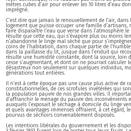
mètres cubes d’air pour enlever les 10 litres d’eau dont
imprégné.
C’est dire que jamais le renouvellement de l’air, dans 
logement que puisse occuper une famille d’artisans, n
faire disparaître l’eau que verse dans l’atmosphère le 
résulte que cette eau, qui s’évapore plus ou moins le
n’abandonne le linge mal séché que pour s’imprégner
coins de l’habitation, dans chaque partie de l’humble
dans la paillasse du lit, jusque dans l’enduit qui reco
résulte une humidité constante, dont la source, loin de
cesse s’augmentant, et dont on ne pourrait calculer le
désastreux non seulement sur quelques individus, ma
générations tout entières.
Il n’est à cette époque pas une cause plus active de 
constitutionnelles, de ces scrofules invétérées qui sont
la population pauvre de nos grandes villes. Il importa
d’affranchir le ménage du pauvre des inconvénients 
auxquels l’exposait le séchage à domicile du linge ven
et quels avantages immenses offraient, à cet égard, le
pourvus de séchoirs convenablement disposés.
Les intentions libérales du gouvernement et les dispos
3 février 1851 furent loin de porter tous leurs fruits.