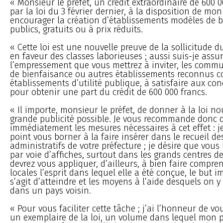
« Monsieur le préfet, un crédit extraordinaire de 600 0
par la loi du 3 février dernier, à la disposition de mo
encourager la création d’établissements modèles de ba
publics, gratuits ou à prix réduits.
« Cette loi est une nouvelle preuve de la sollicitude
en faveur des classes laborieuses ; aussi suis-je assu
l’empressement que vous mettrez à inviter, les commu
de bienfaisance ou autres établissements reconnus
établissements d’utilité publique, à satisfaire aux cond
pour obtenir une part du crédit de 600 000 francs.
« Il importe, monsieur le préfet, de donner à la loi no
grande publicité possible. Je vous recommande donc 
immédiatement les mesures nécessaires à cet effet : 
point vous borner à la faire insérer dans le recueil de
administratifs de votre préfecture ; je désire que vous 
par voie d’affiches, surtout dans les grands centres d
devrez vous appliquer, d’ailleurs, à bien faire compre
locales l’esprit dans lequel elle a été conçue, le but i
s’agit d’atteindre et les moyens à l’aide desquels on 
dans un pays voisin.
« Pour vous faciliter cette tâche ; j’ai l’honneur de vo
un exemplaire de la loi, un volume dans lequel mon 