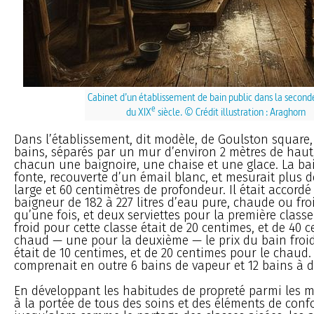
Cabinet d’un établissement de bain public dans la second
e
du XIX
siècle. © Crédit illustration : Araghorn
Dans l’établissement, dit modèle, de Goulston square,
bains, séparés par un mur d’environ 2 mètres de haut
chacun une baignoire, une chaise et une glace. La bai
fonte, recouverte d’un émail blanc, et mesurait plus 
large et 60 centimètres de profondeur. Il était accord
baigneur de 182 à 227 litres d’eau pure, chaude ou fro
qu’une fois, et deux serviettes pour la première classe
froid pour cette classe était de 20 centimes, et de 40 
chaud — une pour la deuxième — le prix du bain froid
était de 10 centimes, et de 20 centimes pour le chaud.
comprenait en outre 6 bains de vapeur et 12 bains à 
En développant les habitudes de propreté parmi les 
à la portée de tous des soins et des éléments de confo