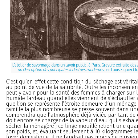
L’atelier de savonnage dans un lavoir public, à Paris. Gravure extraite des
ou Description des principales industries modernes
par Louis Figuier (T
C’est qu’en effet cette condition du séchage est vérit
au point de vue de la salubrité. Outre les inconvénien
peut y avoir pour la santé des femmes à charger sur 
humide fardeau quand elles viennent de s’échauffer à
que l’on se représente l’étroite demeure d’un ménage 
famille la plus nombreuse se presse souvent dans une
comprendra que l’atmosphère déjà viciée par tant de 
doit encore se charger de la vapeur d’eau qui s’exhale
sécher la ménagère ; ce linge mouillé retient une qua
son poids, et, évaluant seulement à 10 kilogrammes le
foyer domestique, il ne faudrait pas moins de plusieu