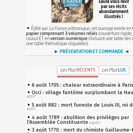
saura vous ravir
par ses récits
abondamment
illustrés !
Édité par
La France pittoresque
, cet ouvrage existe en
papier comprenant 3 volumes reliés
(couverture rigide,
cousu) ET en
version numérique
(incluant une table des 
une table thématique cliquables)
►
PRÉSENTATION ET COMMANDE
◄
Les Plus
RÉCENTS
Les Plus
LUS
6 août 1705 : chaleur extraordinaire à Pari
Occi : village fantôme surplombant la Ha
AOÛT
5 août 882 : mort funeste de Louis III, roi 
AOÛT
4 août 1789 : abolition des privilèges par
l'Assemblée Constituante
4 AOÛT
3 août 1770 : mort du chimiste Guillaume-