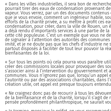
« Dans les villes industrielles, il sera bon de recherch
pourrait tirer des eaux de condensation provenant d
vapeur. Vous verrez, par un des documents contenus d
que je vous envoie, comment un ingénieur habile, sou
efforts de la charité privée, a su mettre à profit ces e
condensation, pour créer, dans la ville de Rouen, un 
a déjà rendu d’importants services à une partie de la
cette cité populeuse. C’est un exemple que vous ne 
de signaler à l’attention des autorités des communes o
imité, et je ne doute pas que les chefs d’industrie ne
partout disposés à faciliter de tout leur pouvoir la ré
bienfaisantes de la loi.
« Sur tous les points où cela pourra vous paraître util
créer des commissions locales pour provoquer des sou
s’associer ainsi à l’intervention du gouvernement et a
communes. Vous n’ignorez pas que, lorsqu’un appel es
l’autorité ou par des associations charitables, dans l’
création utile, cet appel est presque toujours entendu
« Ne craignez donc pas de recourir à tous les dévoue
de la bienfaisance et de la charité, lorsqu’il s’agit de 
pensée profondément philanthropique, ne saurait vo
« Je termine, monsieur le préfet, en vous recommand