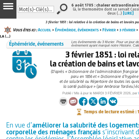
6 août 1705 : chaleur extraordinaire
là, le thermomètre dont se servait Cass
deux (…)
[LIRE]
3 février 1851 : loi relative à la création de bains et lavoirs pu
Vous êtes ici :
Accueil
>
Éphéméride, événements
>
Février
>
3 février
> 
la (…)
Éphéméride, événements
Les événements du 3 février. Pour un jour 
événement ayant marqué notre Histoire. Cale
3 février 1851 : loi rel
la création de bains et lav
(D’après « Dictionnaire de l’administration française
paru en 1856 et « Dictionnaire d’hygièn
et de salubrité ou Répertoire de toutes les ques
la santé publique » (par Ambroise Tardieu) éd
Publié / Mis à jour le
MARDI
3 FÉVRIER 2026
, par
Temps de lecture estimé : 
En vue d’
améliorer la salubrité des logements
corporelle des ménages français
s’inscrivant d
contre les épidémies, l’Assemblée législative a