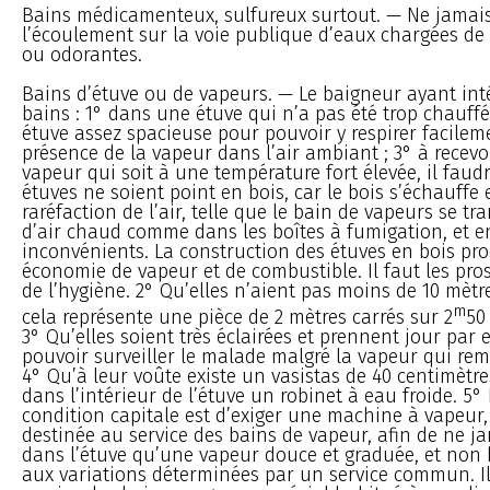
Bains médicamenteux, sulfureux surtout. — Ne jamai
l’écoulement sur la voie publique d’eaux chargées de
ou odorantes.
Bains d’étuve ou de vapeurs. — Le baigneur ayant inté
bains : 1° dans une étuve qui n’a pas été trop chauff
étuve assez spacieuse pour pouvoir y respirer facilem
présence de la vapeur dans l’air ambiant ; 3° à recevo
vapeur qui soit à une température fort élevée, il faudr
étuves ne soient point en bois, car le bois s’échauffe
raréfaction de l’air, telle que le bain de vapeurs se t
d’air chaud comme dans les boîtes à fumigation, et en
inconvénients. La construction des étuves en bois pr
économie de vapeur et de combustible. Il faut les prosc
de l’hygiène. 2° Qu’elles n’aient pas moins de 10 mètre
m
cela représente une pièce de 2 mètres carrés sur 2
50
3° Qu’elles soient très éclairées et prennent jour par 
pouvoir surveiller le malade malgré la vapeur qui remp
4° Qu’à leur voûte existe un vasistas de 40 centimètre
dans l’intérieur de l’étuve un robinet à eau froide. 5°
condition capitale est d’exiger une machine à vapeu
destinée au service des bains de vapeur, afin de ne ja
dans l’étuve qu’une vapeur douce et graduée, et non b
aux variations déterminées par un service commun. Il