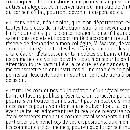
compliqueront de questions d’emprunts, d’acquisition
autres analogues, et l’intervention du ministre de l’in
du conseil d’État, pourront devenir indispensables.
« Il conviendra, néanmoins, que mon département re
toutes les pièces de l’instruction, sauf à renvoyer au 
l’Intérieur celles qui le concerneraient, lorsqu’il aura 
valeur des projets et l’opportunité d’accorder une su
réserve de demander à mon collègue, M. Waïsse, de vou
examiner d’urgence toutes les affaires communales q
à la création d’établissements modèles de bains et lav
recommande de veiller de votre côté, monsieur le préf
attention toute particulière, à ce que les demandes q
me transmettre soient instruites d’une manière complè
points sur lesquels l’administration centrale aura à 
décision.
« Parmi les communes où la création d’un "établiss
bains et lavoirs publics présentera un caractère particul
pourra s’en trouver qui ne seront pas en état de s’impo
nécessaires pour avoir droit à une subvention. La loi 
éventualité, en admettant les bureaux de bienfaisanc
établissements reconnus comme établissements d’util
participer aux bénéfices de ses dispositions, aux mê
les communes elles-mêmes, pourvu que le conseil mu