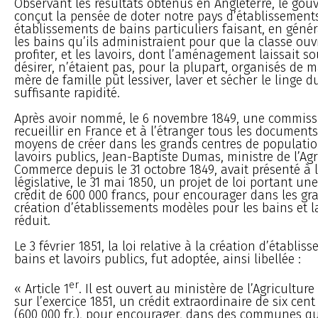
Observant les résultats obtenus en Angleterre, le go
conçut la pensée de doter notre pays d’établissement
établissements de bains particuliers faisant, en génér
les bains qu’ils administraient pour que la classe ouv
profiter, et les lavoirs, dont l’aménagement laissait 
désirer, n’étaient pas, pour la plupart, organisés de 
mère de famille pût lessiver, laver et sécher le linge
suffisante rapidité.
Après avoir nommé, le 6 novembre 1849, une commiss
recueillir en France et à l’étranger tous les documents
moyens de créer dans les grands centres de populatio
lavoirs publics, Jean-Baptiste Dumas, ministre de l’Agr
Commerce depuis le 31 octobre 1849, avait présenté à 
législative, le 31 mai 1850, un projet de loi portant 
crédit de 600 000 francs, pour encourager dans les gra
création d’établissements modèles pour les bains et la
réduit.
Le 3 février 1851, la loi relative à la création d’établ
bains et lavoirs publics, fut adoptée, ainsi libellée :
er
« Article 1
. Il est ouvert au ministère de l’Agricultu
sur l’exercice 1851, un crédit extraordinaire de six cent
(600 000 fr.), pour encourager, dans des communes qu