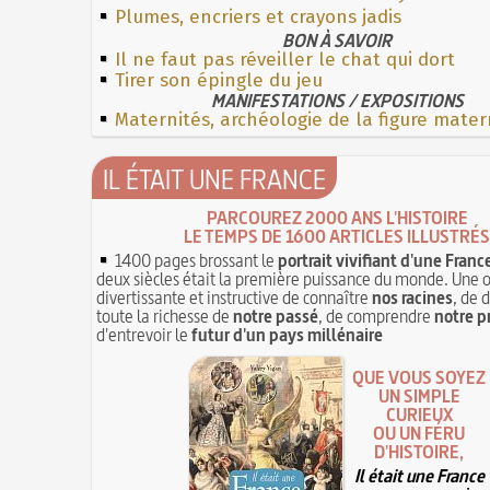
Plumes, encriers et crayons jadis
BON À SAVOIR
Il ne faut pas réveiller le chat qui dort
Tirer son épingle du jeu
MANIFESTATIONS / EXPOSITIONS
Maternités, archéologie de la figure mater
IL ÉTAIT UNE FRANCE
PARCOUREZ 2000 ANS L'HISTOIRE
LE TEMPS DE 1600 ARTICLES ILLUSTRÉS
1400 pages brossant le
portrait vivifiant d'une Franc
deux siècles était la première puissance du monde. Une 
divertissante et instructive de connaître
nos racines
, de 
toute la richesse de
notre passé
, de comprendre
notre p
d'entrevoir le
futur d'un pays millénaire
QUE VOUS SOYEZ
UN SIMPLE
CURIEUX
OU UN FÉRU
D'HISTOIRE,
Il était une France