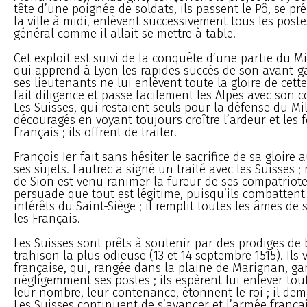
tête d’une poignée de soldats, ils passent le Pô, se p
la ville à midi, enlèvent successivement tous les poste
général comme il allait se mettre à table.
Cet exploit est suivi de la conquête d’une partie du Mil
qui apprend à Lyon les rapides succès de son avant-ga
ses lieutenants ne lui enlèvent toute la gloire de cette
fait diligence et passe facilement les Alpes avec son 
Les Suisses, qui restaient seuls pour la défense du M
découragés en voyant toujours croître l’ardeur et les 
Français ; ils offrent de traiter.
François Ier fait sans hésiter le sacrifice de sa gloire
ses sujets. Lautrec a signé un traité avec les Suisses ;
de Sion est venu ranimer la fureur de ses compatriotes
persuade que tout est légitime, puisqu’ils combattent
intérêts du Saint-Siège ; il remplit toutes les âmes de
les Français.
Les Suisses sont prêts à soutenir par des prodiges de 
trahison la plus odieuse (13 et 14 septembre 1515). Ils 
française, qui, rangée dans la plaine de Marignan, ga
négligemment ses postes ; ils espèrent lui enlever toute
leur nombre, leur contenance, étonnent le roi ; il de
Les Suisses continuent de s’avancer et l’armée françai