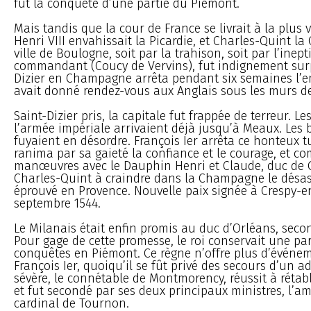
fut la conquête d’une partie du Piémont.
Mais tandis que la cour de France se livrait à la plus v
Henri VIII envahissait la Picardie, et Charles-Quint l
ville de Boulogne, soit par la trahison, soit par l’inep
commandant (Coucy de Vervins), fut indignement surp
Dizier en Champagne arrêta pendant six semaines l’e
avait donné rendez-vous aux Anglais sous les murs de
Saint-Dizier pris, la capitale fut frappée de terreur. L
l’armée impériale arrivaient déjà jusqu’à Meaux. Les 
fuyaient en désordre. François Ier arrêta ce honteux tu
ranima par sa gaieté la confiance et le courage, et c
manœuvres avec le Dauphin Henri et Claude, duc de Gu
Charles-Quint à craindre dans la Champagne le désast
éprouvé en Provence. Nouvelle paix signée à Crespy-e
septembre 1544.
Le Milanais était enfin promis au duc d’Orléans, second
Pour gage de cette promesse, le roi conservait une par
conquêtes en Piémont. Ce règne n’offre plus d’événem
François Ier, quoiqu’il se fût privé des secours d’un a
sévère, le connétable de Montmorency, réussit à rétabl
et fut secondé par ses deux principaux ministres, l’am
cardinal de Tournon.