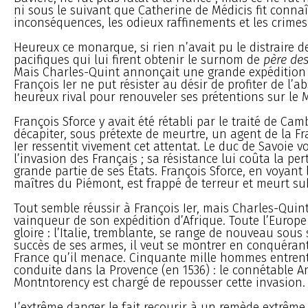
ni sous le suivant que Catherine de Médicis fit connaî
inconséquences, les odieux raffinements et les crimes 
Heureux ce monarque, si rien n’avait pu le distraire d
pacifiques qui lui firent obtenir le surnom de
père des
Mais Charles-Quint annonçait une grande expédition 
François Ier ne put résister au désir de profiter de l’
heureux rival pour renouveler ses prétentions sur le M
François Sforce y avait été rétabli par le traité de Cambr
décapiter, sous prétexte de meurtre, un agent de la Fr
Ier ressentit vivement cet attentat. Le duc de Savoie v
l’invasion des Français ; sa résistance lui coûta la per
grande partie de ses États. François Sforce, en voyant 
maîtres du Piémont, est frappé de terreur et meurt su
Tout semble réussir à François Ier, mais Charles-Quin
vainqueur de son expédition d’Afrique. Toute l’Europe 
gloire : l’Italie, tremblante, se range de nouveau sous s
succès de ses armes, il veut se montrer en conquérant,
France qu’il menace. Cinquante mille hommes entren
conduite dans la Provence (en 1536) : le connétable 
Montntorency est chargé de repousser cette invasion.
L’extrême danger le fait recourir à un remède extrême. 