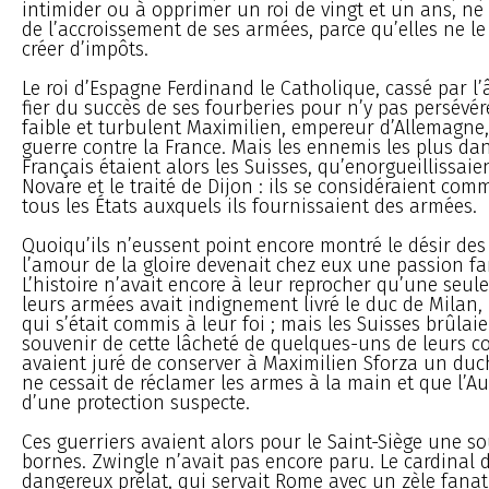
intimider ou à opprimer un roi de vingt et un ans, ne
de l’accroissement de ses armées, parce qu’elles ne le
créer d’impôts.
Le roi d’Espagne Ferdinand le Catholique, cassé par l’
fier du succès de ses fourberies pour n’y pas persévérer
faible et turbulent Maximilien, empereur d’Allemagne
guerre contre la France. Mais les ennemis les plus da
Français étaient alors les Suisses, qu’enorgueillissaien
Novare et le traité de Dijon : ils se considéraient com
tous les États auxquels ils fournissaient des armées.
Quoiqu’ils n’eussent point encore montré le désir des
l’amour de la gloire devenait chez eux une passion f
L’histoire n’avait encore à leur reprocher qu’une seule
leurs armées avait indignement livré le duc de Milan, 
qui s’était commis à leur foi ; mais les Suisses brûlaie
souvenir de cette lâcheté de quelques-uns de leurs co
avaient juré de conserver à Maximilien Sforza un duc
ne cessait de réclamer les armes à la main et que l’Au
d’une protection suspecte.
Ces guerriers avaient alors pour le Saint-Siège une s
bornes. Zwingle n’avait pas encore paru. Le cardinal d
dangereux prélat, qui servait Rome avec un zèle fanati