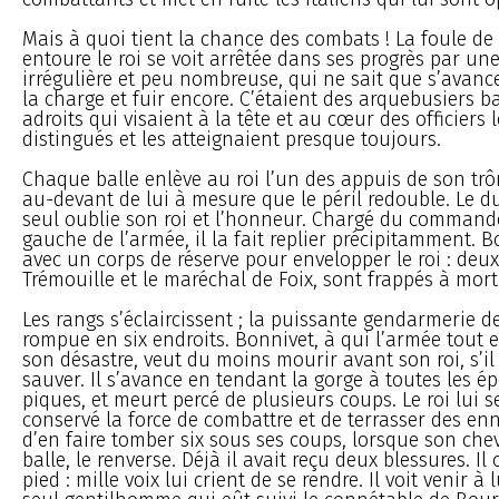
Mais à quoi tient la chance des combats ! La foule de
entoure le roi se voit arrêtée dans ses progrès par un
irrégulière et peu nombreuse, qui ne sait que s’avancer
la charge et fuir encore. C’étaient des arquebusiers b
adroits qui visaient à la tête et au cœur des officiers 
distingués et les atteignaient presque toujours.
Chaque balle enlève au roi l’un des appuis de son trô
au-devant de lui à mesure que le péril redouble. Le d
seul oublie son roi et l’honneur. Chargé du commande
gauche de l’armée, il la fait replier précipitamment.
avec un corps de réserve pour envelopper le roi : deux
Trémouille et le maréchal de Foix, sont frappés à mort
Les rangs s’éclaircissent ; la puissante gendarmerie d
rompue en six endroits. Bonnivet, à qui l’armée tout 
son désastre, veut du moins mourir avant son roi, s’il
sauver. Il s’avance en tendant la gorge à toutes les ép
piques, et meurt percé de plusieurs coups. Le roi lui s
conservé la force de combattre et de terrasser des enn
d’en faire tomber six sous ses coups, lorsque son chev
balle, le renverse. Déjà il avait reçu deux blessures. I
pied : mille voix lui crient de se rendre. Il voit venir à