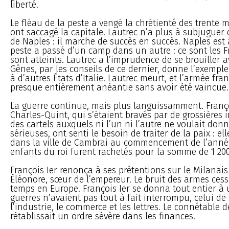
liberté.
Le fléau de la peste a vengé la chrétienté des trente m
ont saccagé la capitale. Lautrec n’a plus à subjuguer
de Naples : il marche de succès en succès. Naples est 
peste a passé d’un camp dans un autre : ce sont les F
sont atteints. Lautrec a l’imprudence de se brouiller 
Gênes, par les conseils de ce dernier, donne l’exemple
à d’autres États d’Italie. Lautrec meurt, et l’armée fra
presque entièrement anéantie sans avoir été vaincue.
La guerre continue, mais plus languissamment. Franço
Charles-Quint, qui s’étaient bravés par de grossières i
des cartels auxquels ni l’un ni l’autre ne voulait donn
sérieuses, ont senti le besoin de traiter de la paix : el
dans la ville de Cambrai au commencement de l’année
enfants du roi furent rachetés pour la somme de 1 200
François Ier renonça à ses prétentions sur le Milanais
Éléonore, sœur de l’empereur. Le bruit des armes ces
temps en Europe. François Ier se donna tout entier à 
guerres n’avaient pas tout à fait interrompu, celui de f
l’industrie, le commerce et les lettres. Le connétabl
rétablissait un ordre sévère dans les finances.