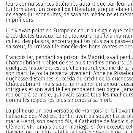
leurs connaissances littéraires autant que par leur a
lui formaient un conseil de littérature, auquel étaie
de sages jurisconsultes, de savants médecins et même
imprimeurs.
Il n’y avait point en Europe de cour plus gaie que celle
à ces doctes travaux. Le roi, toujours habile à mainten
milieu des plaisirs, encourageait les plus gais passe
sa sœur, fournissait le modèle des bons contes et de
François Ier, pendant sa prison de Madrid, avait perd
Châteaubriant, l’objet de ses plus tendres amours. L’
quelques historiens est qu’elle mourut victime de la j
son mari. Le roi la regretta vivement. Anne de Pissel
duchesse d’Étampes, succéda au crédit de la duchess
Châteaubriant, mais sans lui inspirer un amour aussi
intrigues et son avidité l’en rendaient peu digne. Jamai
reproche à sa mère, qui avait causé tous les malheurs
donna les regrets les plus sincères à sa mort.
La politique un peu versatile de François Ier lui avait 
l’alliance des Médicis, dont il avait eu souvent à se pla
marié Henri, son second fils, à Catherine de Médicis,
Clément VII. Jamais aucun mariage, si l’on excepte ce
Bavière, ne fut plus fatal à la France ; mais ce ne fut 