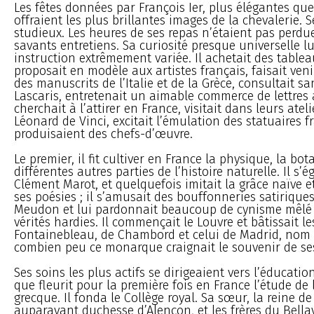
Les fêtes données par François Ier, plus élégantes q
offraient les plus brillantes images de la chevalerie. S
studieux. Les heures de ses repas n’étaient pas perdu
savants entretiens. Sa curiosité presque universelle l
instruction extrêmement variée. Il achetait des tablea
proposait en modèle aux artistes français, faisait veni
des manuscrits de l’Italie et de la Grèce, consultait s
Lascaris, entretenait un aimable commerce de lettres
cherchait à l’attirer en France, visitait dans leurs ateli
Léonard de Vinci, excitait l’émulation des statuaires f
produisaient des chefs-d’œuvre.
Le premier, il fit cultiver en France la physique, la bo
différentes autres parties de l’histoire naturelle. Il s’é
Clément Marot, et quelquefois imitait la grâce naïve 
ses poésies ; il s’amusait des bouffonneries satirique
Meudon et lui pardonnait beaucoup de cynisme mêlé
vérités hardies. Il commençait le Louvre et bâtissait l
Fontainebleau, de Chambord et celui de Madrid, nom
combien peu ce monarque craignait le souvenir de ses
Ses soins les plus actifs se dirigeaient vers l’éducation
que fleurit pour la première fois en France l’étude de
grecque. Il fonda le Collège royal. Sa sœur, la reine de
auparavant duchesse d’Alençon, et les frères du Bellay