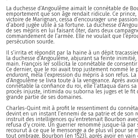
La duchesse d’Angoulême aimait le connétable de Bo
emportement que son âge rendait ridicule. Ce prince, 
victoire de Marignan, cessa d’encourager une passion 
d’abord jugée utile à sa fortune. La duchesse d’Ango
de ses mépris en lui faisant ôter, dans deux campagne
commandement de l’armée. Elle ne voulait que l’éprou
persécution sourde.
Il s’irrita et répondit par la haine à un dépit tracassier.
la duchesse d’Angoulême, abjurant sa feinte inimitié, lu
main. François Ier sollicita le connétable de consentir
Ce dernier, que le roi avait trop justement nommé le 
endurant
, mêla l’expression du mépris à son refus. L
d’Angoulême se livra toute à la vengeance. Après avoir
connétable la confiance du roi, elle l’attaqua dans s
procès injuste, intimida ou suborna les juges et le fit
grande partie de ses domaines.
Charles-Quint mit à profit le ressentiment du connét
devint en un instant l’ennemi de sa patrie et de son ro
instruit des intelligences qu’entretenait Bourbon ave
refusa d’y croire. Un guerrier renommé jusque-là par 
recourut à ce que le mensonge a de plus vil pour se me
tout ombrage. Bourbon (en 1523), après avoir en vain