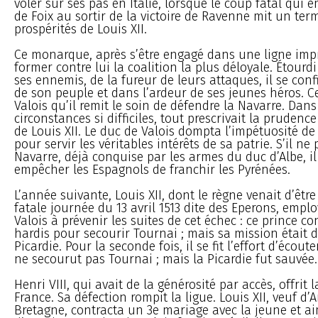
voler sur ses pas en Italie, lorsque le coup fatal qui
de Foix au sortir de la victoire de Ravenne mit un te
prospérités de Louis XII.
Ce monarque, après s’être engagé dans une ligne impr
former contre lui la coalition la plus déloyale. Étour
ses ennemis, de la fureur de leurs attaques, il se con
de son peuple et dans l’ardeur de ses jeunes héros. C
Valois qu’il remit le soin de défendre la Navarre. Dans
circonstances si difficiles, tout prescrivait la pruden
de Louis XII. Le duc de Valois dompta l’impétuosité de
pour servir les véritables intérêts de sa patrie. S’il ne
Navarre, déjà conquise par les armes du duc d’Albe, il
empêcher les Espagnols de franchir les Pyrénées.
L’année suivante, Louis XII, dont le règne venait d’êtr
fatale journée du 13 avril 1513 dite des Eperons, empl
Valois à prévenir les suites de cet échec : ce prince co
hardis pour secourir Tournai ; mais sa mission était d
Picardie. Pour la seconde fois, il se fit l’effort d’écoute
ne secourut pas Tournai ; mais la Picardie fut sauvée.
Henri VIII, qui avait de la générosité par accès, offrit l
France. Sa défection rompit la ligue. Louis XII, veuf d’
Bretagne, contracta un 3e mariage avec la jeune et 