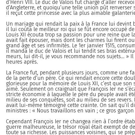
d’Henri VIII. Le duc de Valois fut chargé d’aller recevo
d’Angleterre, et quoiqu’une telle union pût renverser 
il reçut cette princesse avec la plus aimable galanteri
Un mariage qui rendait la paix à la France lui devint b
il lui coûta le meilleur roi qui se fût encore occupé 
Louis XII écouta trop sa passion pour une reine que la
avait fait épouser, mais dont les charmes lui firent ou
grand âge et ses infirmités. Le 1er janvier 1515, cons
il manda le duc de Valois et lui tendit ses bras exténu
meurs, lui dit-il, je vous recommande nos sujets... » I
heures après.
La France fut, pendant plusieurs jours, comme une fa
de la perte d’un père. Ce qui rendait encore cette dou
glorieuse pour la mémoire de Louis XII, c’est que son 
aimé. Seulement on craignait que François Ier ne s’éca
stricte économie à laquelle le père du peuple avait été
milieu de ses conquêtes, soit au milieu de ses revers. 
avait lui-même témoigné cette crainte. On sait qu’il di
ministres : « Nous travaillons en vain ; ce gros garçon
Cependant François Ier ne changea rien à l’ordre étab
guerre malheureuse, le trésor royal était exempt de dett
toute sa richesse. Les puissances voisines, qui se pré