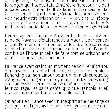
de langueur, il se refusait à toute diversion. Charles c
la rançon qu’il convoitait. L’intérêt le fit recourir à de 
apparences d’humanité. Il visita enfin François Ier da
Celui-ci, en le voyant entrer, s’écria douloureusement
voir mourir votre prisonnier ? » - « Je viens, lui répon
aider mon frère et mon ami à recouvrer la liberté. » Ma
mal dans la suite de la conférence ce ton de générosit
Heureusement l’aimable Marguerite, duchesse d’Alen
reine de Navarre, s’était rendue à Madrid pour console
obtint d’entrer dans sa prison et le sauva de son dése
qu’elle habitua le roi à une idée qui lui avait d’abord 
comble de l’horreur, celle de faire comme prisonnier
qu’il ne tiendrait pas comme roi.
La France avait craint un moment de voir renaître tou
qui suivirent la captivité du roi Jean, mais le peuple f
l’anarchie par son amour pour un roi malheureux. L
d’Angoulême, régente du royaume, tint les rênes du 
avec adresse et fermeté. Guise et Montmorency la sec
leur courage. Les parlements, quoique François Ier eû
orgueil, montrèrent une honorable fidélité.
On apprit en France avec un inexprimable mélange de 
douleur que François Ier avait recouvré la liberté en 