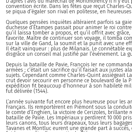
D’après l’avis du maréchal de Montmorency il n’y eut 
convention écrite. Dans les fêtes que reçut Charles-Qu
se piqua d’égaler son rival en politesse, en heureuses 
Quelques pensées inquiètes altéraient parfois sa gaie
duchesse d’Étampes passait pour animer le roi contre
qu’il laissa tomber a propos, et qu’il offrit avec grâce,
favorite. Maître de continuer son voyage, il tomba c
sur la ville de Gand, la soumit et la punit avec une ef
Il était vainqueur : plus de Milanais. Le connétable e
disgrâce un conseil mal justifié par l’événement. La g
Depuis la bataille de Pavie, François Ier ne commanda
armées ; c’était un sacrifice qu’il faisait aux justes a
sujets. Cependant comme Charles-Quint assiégeait Lan
crut devoir secourir en personne ce boulevard de la Pi
expédition fit beaucoup d’honneur à son habileté mili
fut délivrée (1544).
L’année suivante fut encore plus heureuse pour les a
Français. Ils remportèrent en Piémont sous la condui
le comte d’Enghien, la victoire de Cerizoles, brillante 
bataille de Pavie. Les Impériaux y perdirent 10 000 pri
leurs canons, tous leurs drapeaux, tous leurs bagage
Tavanes et Montluc eurent une grande part à succès, d