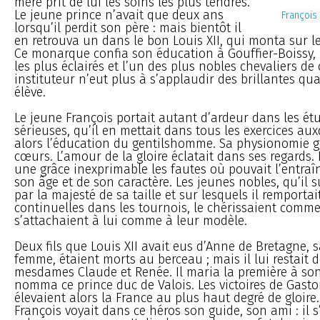
mère prit de lui les soins les plus tendres.
Le jeune prince n’avait que deux ans
François 
lorsqu’il perdit son père : mais bientôt il
en retrouva un dans le bon Louis XII, qui monta sur le
Ce monarque confia son éducation à Gouffier-Boissy, l
les plus éclairés et l’un des plus nobles chevaliers de
instituteur n’eut plus à s’applaudir des brillantes qua
élève.
Le jeune François portait autant d’ardeur dans les étu
sérieuses, qu’il en mettait dans tous les exercices au
alors l’éducation du gentilshomme. Sa physionomie g
cœurs. L’amour de la gloire éclatait dans ses regards. I
une grâce inexprimable les fautes où pouvait l’entraîn
son âge et de son caractère. Les jeunes nobles, qu’il 
par la majesté de sa taille et sur lesquels il remportait
continuelles dans les tournois, le chérissaient comme 
s’attachaient à lui comme à leur modèle.
Deux fils que Louis XII avait eus d’Anne de Bretagne, 
femme, étaient morts au berceau ; mais il lui restait de
mesdames Claude et Renée. Il maria la première à son
nomma ce prince duc de Valois. Les victoires de Gasto
élevaient alors la France au plus haut degré de gloire
François voyait dans ce héros son guide, son ami : il s