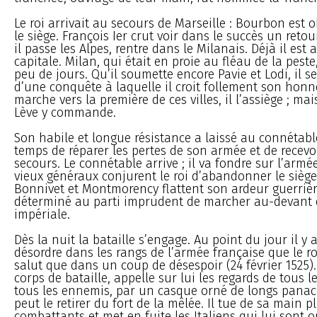
Le roi arrivait au secours de Marseille : Bourbon est o
le siège. François Ier crut voir dans le succès un retou
il passe les Alpes, rentre dans le Milanais. Déjà il est 
capitale. Milan, qui était en proie au fléau de la peste
peu de jours. Qu’il soumette encore Pavie et Lodi, il s
d’une conquête à laquelle il croit follement son honn
marche vers la première de ces villes, il l’assiège ; ma
Lève y commande.
Son habile et longue résistance a laissé au connétab
temps de réparer les pertes de son armée et de recevo
secours. Le connétable arrive ; il va fondre sur l’armé
vieux généraux conjurent le roi d’abandonner le siège
Bonnivet et Montmorency flattent son ardeur guerrièr
déterminé au parti imprudent de marcher au-devant 
impériale.
Dès la nuit la bataille s’engage. Au point du jour il y 
désordre dans les rangs de l’armée française que le ro
salut que dans un coup de désespoir (24 février 1525).
corps de bataille, appelle sur lui les regards de tous l
tous les ennemis, par un casque orné de longs panac
peut le retirer du fort de la mêlée. Il tue de sa main p
combattants et met en fuite les Italiens qui lui sont 