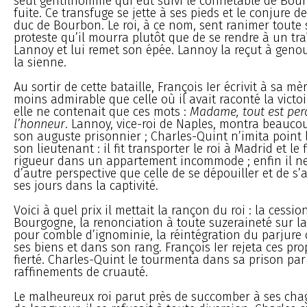
seul gentilhomme qui eût suivi le connétable de Bou
fuite. Ce transfuge se jette à ses pieds et le conjure d
duc de Bourbon. Le roi, à ce nom, sent ranimer toute 
proteste qu’il mourra plutôt que de se rendre à un tra
Lannoy et lui remet son épée. Lannoy la reçut à geno
la sienne.
Au sortir de cette bataille, François Ier écrivit à sa m
moins admirable que celle où il avait raconté la victo
elle ne contenait que ces mots :
Madame, tout est per
l’honneur
. Lannoy, vice-roi de Naples, montra beauco
son auguste prisonnier ; Charles-Quint n’imita point 
son lieutenant : il fit transporter le roi à Madrid et le f
rigueur dans un appartement incommode ; enfin il ne
d’autre perspective que celle de se dépouiller et de s’av
ses jours dans la captivité.
Voici à quel prix il mettait la rançon du roi : la cessio
Bourgogne, la renonciation à toute suzeraineté sur la
pour comble d’ignominie, la réintégration du parjure
ses biens et dans son rang. François Ier rejeta ces pr
fierté. Charles-Quint le tourmenta dans sa prison pa
raffinements de cruauté.
Le malheureux roi parut près de succomber à ses ch