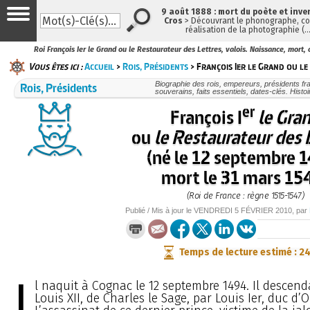
9 août 1888 : mort du poète et inve
Cros
> Découvrant le phonographe, con
réalisation de la photographie (
Roi François Ier le Grand ou le Restaurateur des Lettres, valois. Naissance, mort
Vous êtes ici :
Accueil
>
Rois, Présidents
> François Ier le Grand ou l
Rois, Présidents
Biographie des rois, empereurs, présidents fr
souverains, faits essentiels, dates-clés. Histo
er
François I
le Gra
ou
le Restaurateur des 
(né le 12 septembre 
mort le 31 mars 15
(Roi de France : règne 1515-1547)
Publié / Mis à jour le
VENDREDI
5 FÉVRIER 2010
, par
Temps de lecture estimé : 2
I
l naquit à Cognac le 12 septembre 1494. Il descenda
Louis XII, de Charles le Sage, par Louis Ier, duc d’