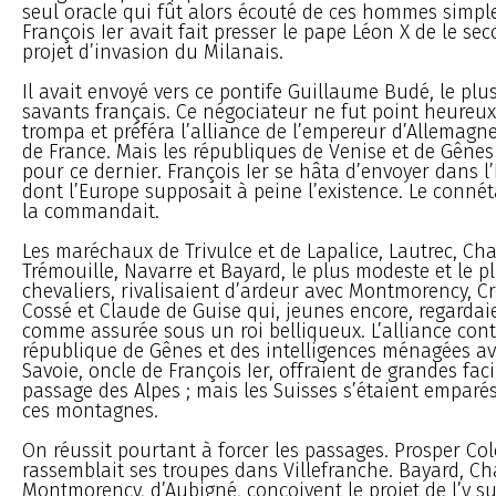
seul oracle qui fût alors écouté de ces hommes simples
François Ier avait fait presser le pape Léon X de le s
projet d’invasion du Milanais.
Il avait envoyé vers ce pontife Guillaume Budé, le plus
savants français. Ce négociateur ne fut point heureux
trompa et préféra l’alliance de l’empereur d’Allemagne
de France. Mais les républiques de Venise et de Gênes
pour ce dernier. François Ier se hâta d’envoyer dans l
dont l’Europe supposait à peine l’existence. Le conn
la commandait.
Les maréchaux de Trivulce et de Lapalice, Lautrec, Ch
Trémouille, Navarre et Bayard, le plus modeste et le p
chevaliers, rivalisaient d’ardeur avec Montmorency, Cr
Cossé et Claude de Guise qui, jeunes encore, regardaie
comme assurée sous un roi belliqueux. L’alliance cont
république de Gênes et des intelligences ménagées av
Savoie, oncle de François Ier, offraient de grandes faci
passage des Alpes ; mais les Suisses s’étaient emparés
ces montagnes.
On réussit pourtant à forcer les passages. Prosper Co
rassemblait ses troupes dans Villefranche. Bayard, C
Montmorency, d’Aubigné, conçoivent le projet de l’y su