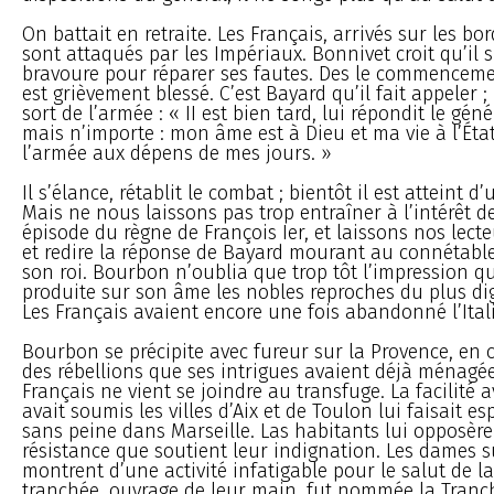
On battait en retraite. Les Français, arrivés sur les bor
sont attaqués par les Impériaux. Bonnivet croit qu’il s
bravoure pour réparer ses fautes. Des le commencement
est grièvement blessé. C’est Bayard qu’il fait appeler ; i
sort de l’armée : « II est bien tard, lui répondit le gén
mais n’importe : mon âme est à Dieu et ma vie à l’État
l’armée aux dépens de mes jours. »
Il s’élance, rétablit le combat ; bientôt il est atteint d
Mais ne nous laissons pas trop entraîner à l’intérêt d
épisode du règne de François Ier, et laissons nos lect
et redire la réponse de Bayard mourant au connétabl
son roi. Bourbon n’oublia que trop tôt l’impression q
produite sur son âme les nobles reproches du plus dig
Les Français avaient encore une fois abandonné l’Itali
Bourbon se précipite avec fureur sur la Provence, en
des rébellions que ses intrigues avaient déjà ménagée
Français ne vient se joindre au transfuge. La facilité a
avait soumis les villes d’Aix et de Toulon lui faisait es
sans peine dans Marseille. Las habitants lui opposèr
résistance que soutient leur indignation. Les dames s
montrent d’une activité infatigable pour le salut de la 
tranchée, ouvrage de leur main, fut nommée la Tranc