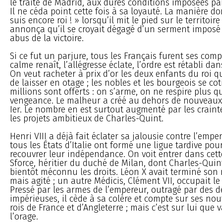
le traité de Madrid, aux dures conditions imposées pa
Il ne céda point cette fois à sa loyauté. La manière dont
suis encore roi ! » lorsqu’il mit le pied sur le territoir
annonça qu’il se croyait dégagé d’un serment imposé
abus de la victoire.
Si ce fut un parjure, tous les Français furent ses compl
calme renaît, l’allégresse éclate, l’ordre est rétabli dan
On veut racheter à prix d’or les deux enfants du roi qu
de laisser en otage ; les nobles et les bourgeois se co
millions sont offerts : on s’arme, on ne respire plus q
vengeance. Le malheur a créé au dehors de nouveaux
Ier. Le nombre en est surtout augmenté par les craint
les projets ambitieux de Charles-Quint.
Henri VIII a déjà fait éclater sa jalousie contre l’empe
tous les États d’Italie ont formé une ligue tardive pou
recouvrer leur indépendance. On voit entrer dans cett
Sforce, héritier du duché de Milan, dont Charles-Qui
bientôt méconnu les droits. Léon X avait terminé son r
mais agité ; un autre Médicis, Clément VII, occupait le 
Pressé par les armes de l’empereur, outragé par des
impérieuses, il cède à sa colère et compte sur ses nouv
rois de France et d’Angleterre ; mais c’est sur lui que
l’orage.