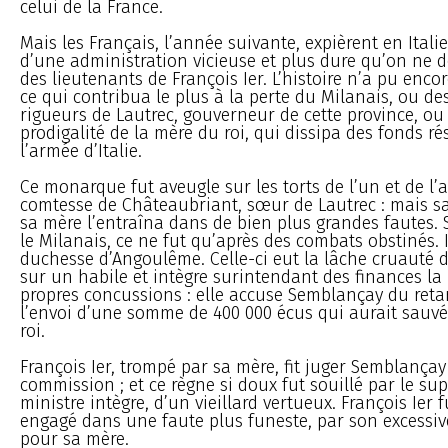
celui de la France.
Mais les Français, l’année suivante, expièrent en Italie
d’une administration vicieuse et plus dure qu’on ne de
des lieutenants de François Ier. L’histoire n’a pu encor
ce qui contribua le plus à la perte du Milanais, ou de
rigueurs de Lautrec, gouverneur de cette province, ou
prodigalité de la mère du roi, qui dissipa des fonds r
l’armée d’Italie.
Ce monarque fut aveugle sur les torts de l’un et de l’au
comtesse de Châteaubriant, sœur de Lautrec : mais s
sa mère l’entraîna dans de bien plus grandes fautes. S
le Milanais, ce ne fut qu’après des combats obstinés. 
duchesse d’Angoulême. Celle-ci eut la lâche cruauté d
sur un habile et intègre surintendant des finances la
propres concussions : elle accuse Semblançay du reta
l’envoi d’une somme de 400 000 écus qui aurait sauv
roi.
François Ier, trompé par sa mère, fit juger Semblança
commission ; et ce règne si doux fut souillé par le su
ministre intègre, d’un vieillard vertueux. François Ier f
engagé dans une faute plus funeste, par son excessiv
pour sa mère.