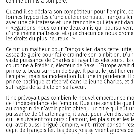
comme un fils à son père.
Quand il se déclara son compétiteur pour l’empire, ce 
formes hypocrites d’une déférence filiale. François Ier
avec une délicatesse et une franchise qui étaient dan
« Regardons-nous comme deux amis qui poursuivent 
d’une même maîtresse, et que chacun de nous promet
les droits du plus heureux ! »
Ce fut un malheur pour François Ier, dans cette lutte,
assez de gloire pour faire craindre son ambition. D’un 
vaste puissance de Charles effrayait les électeurs. Ils 
couronne à Frédéric, électeur de Saxe. L’Europe avait 
prince le beau surnom de Sage. Il parut le justifier en
l’empire ; mais sa modération fut une imprudence. Il 
prince pacifique et réservé dans le jeune Charles, et d
suffrages de la diète en sa faveur.
Il ne prévoyait pas combien le nouvel empereur se m
de l’indépendance de l’empire. Quelque sensible que f
au chagrin de n’avoir point obtenu un titre qui eût u
puissance de Charlemagne, il avait pour s’en distraire
qui le suivaient toujours : l’amour, les plaisirs et les le
qui avait aussi brigué l’empire, vint irriter par son re
dépit de François Ier. Les deux rois se virent auprès de