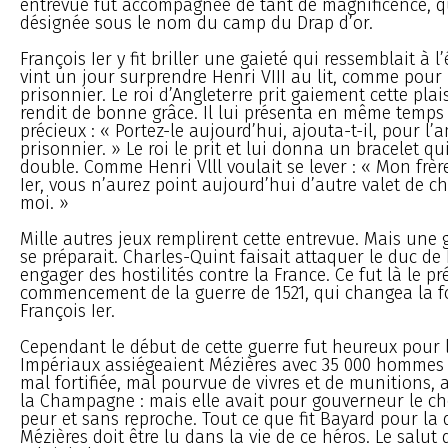
entrevue fut accompagnée de tant de magnificence, qu
désignée sous le nom du camp du Drap d’or.
François Ier y fit briller une gaieté qui ressemblait à l’
vint un jour surprendre Henri VIII au lit, comme pour 
prisonnier. Le roi d’Angleterre prit gaiement cette plai
rendit de bonne grâce. Il lui présenta en même temps 
précieux : « Portez-le aujourd’hui, ajouta-t-il, pour l’
prisonnier. » Le roi le prit et lui donna un bracelet qui
double. Comme Henri Vlll voulait se lever : « Mon frère
Ier, vous n’aurez point aujourd’hui d’autre valet de 
moi. »
Mille autres jeux remplirent cette entrevue. Mais une 
se préparait. Charles-Quint faisait attaquer le duc de
engager des hostilités contre la France. Ce fut là le pré
commencement de la guerre de 1521, qui changea la f
François Ier.
Cependant le début de cette guerre fut heureux pour l
Impériaux assiégeaient Mézières avec 35 000 hommes ; e
mal fortifiée, mal pourvue de vivres et de munitions, a
la Champagne : mais elle avait pour gouverneur le ch
peur et sans reproche. Tout ce que fit Bayard pour la
Mézières doit être lu dans la vie de ce héros. Le salut d