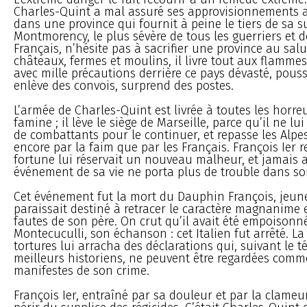
Charles-Quint a mal assuré ses approvisionnements a
dans une province qui fournit à peine le tiers de sa s
Montmorency, le plus sévère de tous les guerriers et d
Français, n’hésite pas à sacrifier une province au salu
châteaux, fermes et moulins, il livre tout aux flammes
avec mille précautions derrière ce pays dévasté, pouss
enlève des convois, surprend des postes.
L’armée de Charles-Quint est livrée à toutes les horre
famine ; il lève le siège de Marseille, parce qu’il ne lu
de combattants pour le continuer, et repasse les Alpes
encore par la faim que par les Français. François Ier re
fortune lui réservait un nouveau malheur, et jamais
événement de sa vie ne porta plus de trouble dans s
Cet événement fut la mort du Dauphin François, jeun
paraissait destiné à retracer le caractère magnanime et
fautes de son père. On crut qu’il avait été empoisonn
Montecuculli, son échanson : cet Italien fut arrêté. La
tortures lui arracha des déclarations qui, suivant le
meilleurs historiens, ne peuvent être regardées comm
manifestes de son crime.
François Ier, entraîné par sa douleur et par la clameur 