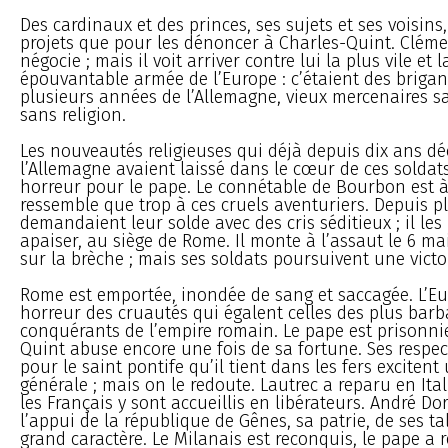
Des cardinaux et des princes, ses sujets et ses voisins,
projets que pour les dénoncer à Charles-Quint. Clémen
négocie ; mais il voit arriver contre lui la plus vile et l
épouvantable armée de l’Europe : c’étaient des brigan
plusieurs années de l’Allemagne, vieux mercenaires sa
sans religion.
Les nouveautés religieuses qui déjà depuis dix ans dé
l’Allemagne avaient laissé dans le cœur de ces solda
horreur pour le pape. Le connétable de Bourbon est à 
ressemble que trop à ces cruels aventuriers. Depuis pl
demandaient leur solde avec des cris séditieux ; il le
apaiser, au siège de Rome. Il monte à l’assaut le 6 mai
sur la brèche ; mais ses soldats poursuivent une victoi
Rome est emportée, inondée de sang et saccagée. L’Eu
horreur des cruautés qui égalent celles des plus barb
conquérants de l’empire romain. Le pape est prisonnie
Quint abuse encore une fois de sa fortune. Ses respec
pour le saint pontife qu’il tient dans les fers exciten
générale ; mais on le redoute. Lautrec a reparu en Italie
les Français y sont accueillis en libérateurs. André Dor
l’appui de la république de Gênes, sa patrie, de ses ta
grand caractère. Le Milanais est reconquis, le pape a 