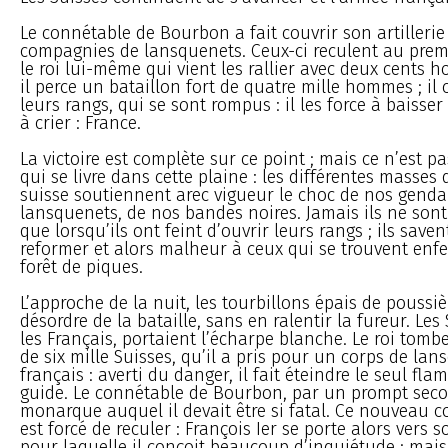
Le connétable de Bourbon a fait couvrir son artillerie
compagnies de lansquenets. Ceux-ci reculent au premie
le roi lui-même qui vient les rallier avec deux cents
il perce un bataillon fort de quatre mille hommes ; il 
leurs rangs, qui se sont rompus : il les force à baisser
à crier : France.
La victoire est complète sur ce point ; mais ce n’est p
qui se livre dans cette plaine : les différentes masses 
suisse soutiennent arec vigueur le choc de nos gend
lansquenets, de nos bandes noires. Jamais ils ne sont 
que lorsqu’ils ont feint d’ouvrir leurs rangs ; ils saven
reformer et alors malheur à ceux qui se trouvent enf
forêt de piques.
L’approche de la nuit, les tourbillons épais de poussi
désordre de la bataille, sans en ralentir la fureur. Le
les Français, portaient l’écharpe blanche. Le roi tomb
de six mille Suisses, qu’il a pris pour un corps de la
français : averti du danger, il fait éteindre le seul fla
guide. Le connétable de Bourbon, par un prompt seco
monarque auquel il devait être si fatal. Ce nouveau c
est forcé de reculer : François Ier se porte alors vers so
pour laquelle il conçoit beaucoup d’inquiétude ; mais