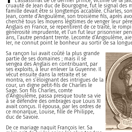
L’assassinat de ce dernier prince, victime de la jal
cruauté de Jean duc de Bourgogne, fut le signal des 
famille devait être si longtemps accablée. Charles, son 
Jean, comte d’Angoulême, son troisième fils, après avo
cherché tous les moyens légitimes de venger leur père
Anglais en France, se repentirent de ce traité, le romp
générosité imprudente, et l’un fut leur prisonnier pe
ans, l’autre pendant trente. Lecomte d’Angoulême, aïe
Ier, ne connut point le bonheur au sortir de sa longue
Sa rançon lui avait coûté la plus grande
partie de ses domaines ; mais il se
vengea des Anglais en contribuant, par
ses exploits, à leur enlever la Guyenne. Il
vécut ensuite dans la retraite et se
montra, en s’éloignant des intrigues de la
cour, un digne petit-fils de Charles le
Sage. Son fils Charles, comte
d’Angoulême, passa presque toute sa vie
à se défendre des ombrages que Louis XI
avait conçus. Il épousa, par les ordres de
ce monarque, Louise, fille de Philippe,
duc de Savoie.
De ce mariage naquit François Ier. Sa