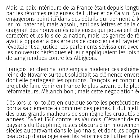
Mais la paix intérieure de la France était depuis long
par les réformes religieuses de Luther et de Calvin. 
engagerons point ici dans des détails qui tiennent à l
Ier, roi paternel, mais absolu, ami des lettres et de la 
craignait des nouveautés religieuses qui pouvaient c
caractère et les lois de la nation, mais les genres de r
avait à opposer à des erreurs de conscience effrayaie
révoltaient sa justice. Les parlements sévissaient ave
les nouveaux hérétiques et leur appliquaient les lois te
de sang rendues contre les Albigeois.
François Ier chercha longtemps à modérer ces extrême
reine de Navarre surtout sollicitait sa clémence env
dont elle partageait les opinions. François Ier conçu
projet de faire venir en France le plus savant et le pl
réformateurs, Mélanchibon ; mais cette négociation 
Dès lors le roi toléra en quelque sorte les persécutions
borna sa clémence à commuer des peines. Il dut met
des plus grands malheurs de son règne les cruautés e
années 1545 et 1546 contre les Vaudois. C’étaient de
paysans du Dauphiné, restes obscurs d’un mouvemen
siècles auparavant dans le Lyonnais, et dont les dogm
beaucoup d’analogie avec les réformes de Luther et de