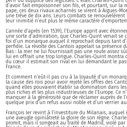
périr du supplice des régicides. C’était Charles-Quint 
d’avoir fait empoisonner son fils, et pourtant, sur la
pape, ces deux rivaux acharnés se virent à Aigues-Mor
une trêve de dix ans. Leurs combats se renouvelèrent 
leur inimitié n’eut plus le même caractère d’emporte
L’année d’après (en 1539), l’Europe apprit avec étonn
une sorte d’admiration, que Charles-Quint venait se 
foi d’un monarque auquel il reprochait depuis tant 
perfidie. La révolte des Cantois appelait sa présence d
Bas : la mer ne lui fournissait pas une route assez sû
lui en offrait une trop longue. Charles-Quint montra
du cœur il estimait son rival en lui demandant le pas
France.
Et comment n’eût-il pas cru à la loyauté d’un monarq
la cause des rois pour avoir rejeté les offres des Canto
quand elles pouvaient établir sa domination dans les
plus riches et les plus industrieuses de l’Europe. Ce n’
manquer à la générosité que de réclamer auprès de l
quelque prix d’un refus aussi noble et d’un verrier au
François Ier revint à l’investiture du Milanais, auquel 
une aveugle opiniâtreté la gloire de son règne. Charle
promit, mais il songeait au traité de Madrid, violé par 