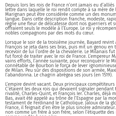
Depuis lors les rois de France n’ont jamais eu d’alliés 
lettre dans laquelle le roi rendit compte à sa mère de 
Marignan peut être considérée comme un des monum
langue. Dans cette description franche, modeste, rapid
règne une fleur de délicatesse dont nos guerriers et s
offraient seuls le modèle à l’Europe. Le roi y récompe
nobles compagnons par des mots du cœur.
Lorsque le soir de la troisième journée, Bayard revint
François se jeta dans ses bras, puis mit un genou en t
recevoir de lui l’ordre de la chevalerie. Le Milanais fu
fut forcé de traiter avec le roi de France. L’empereur M
vains efforts, l’année suivante, pour reconquérir le Mi
connétable de Bourbon le força de lever ignominieus
de Milan. Peu sûr des dispositions de son armée, Max
l’abandonna. Le chagrin abrégea ses jours (en 1519).
L’empire devint vacant. Deux principaux compétiteurs 
C’étaient les deux rois qui devaient signaler pendant 
rivalité, Charles-Quint, et François Ier. Charles, déjà 
Bas, avait été appelé au trône de l’Espagne par la mor
testament de Ferdinand le Catholique. Jaloux de la glo
France, il feignait d’en être le plus sincère admirateur. I
non comme un frère à son frère, selon l’étiquette des 