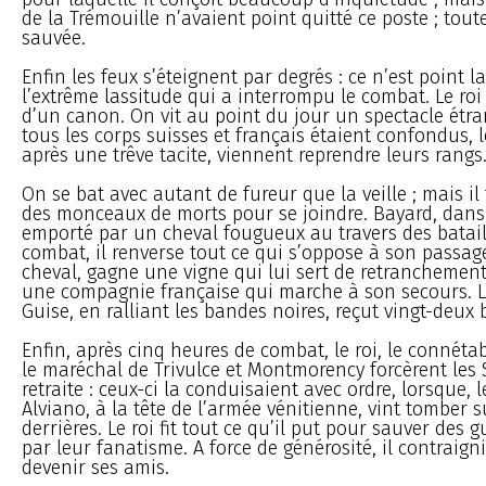
de la Trémouille n’avaient point quitté ce poste ; toute 
sauvée.
Enfin les feux s’éteignent par degrés : ce n’est point la
l’extrême lassitude qui a interrompu le combat. Le roi 
d’un canon. On vit au point du jour un spectacle étr
tous les corps suisses et français étaient confondus, 
après une trêve tacite, viennent reprendre leurs rangs
On se bat avec autant de fureur que la veille ; mais il
des monceaux de morts pour se joindre. Bayard, dans 
emporté par un cheval fougueux au travers des bataill
combat, il renverse tout ce qui s’oppose à son passag
cheval, gagne une vigne qui lui sert de retranchement 
une compagnie française qui marche à son secours. 
Guise, en ralliant les bandes noires, reçut vingt-deux 
Enfin, après cinq heures de combat, le roi, le connét
le maréchal de Trivulce et Montmorency forcèrent les 
retraite : ceux-ci la conduisaient avec ordre, lorsque, l
Alviano, à la tête de l’armée vénitienne, vint tomber s
derrières. Le roi fit tout ce qu’il put pour sauver des 
par leur fanatisme. A force de générosité, il contraigni
devenir ses amis.