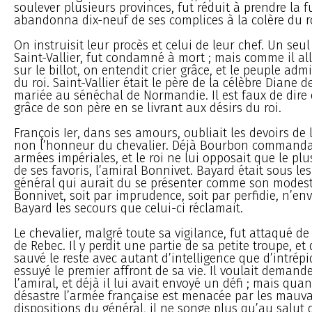
soulever plusieurs provinces, fut réduit à prendre la fu
abandonna dix-neuf de ses complices à la colère du ro
On instruisit leur procès et celui de leur chef. Un seul
Saint-Vallier, fut condamné à mort ; mais comme il all
sur le billot, on entendit crier grâce, et le peuple ad
du roi. Saint-Vallier était le père de la célèbre Diane de
mariée au sénéchal de Normandie. Il est faux de dire 
grâce de son père en se livrant aux désirs du roi.
François Ier, dans ses amours, oubliait les devoirs de 
non l’honneur du chevalier. Déjà Bourbon commandait
armées impériales, et le roi ne lui opposait que le p
de ses favoris, l’amiral Bonnivet. Bayard était sous le
général qui aurait du se présenter comme son modest
Bonnivet, soit par imprudence, soit par perfidie, n’en
Bayard les secours que celui-ci réclamait.
Le chevalier, malgré toute sa vigilance, fut attaqué de
de Rebec. Il y perdit une partie de sa petite troupe, et
sauvé le reste avec autant d’intelligence que d’intrépidi
essuyé le premier affront de sa vie. Il voulait demand
l’amiral, et déjà il lui avait envoyé un défi ; mais quan
désastre l’armée française est menacée par les mauva
dispositions du général, il ne songe plus qu’au salut 