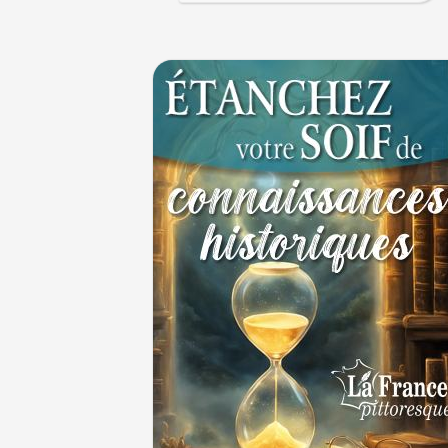
Le masque de l'ingérence ou le peuple so
1ER JUILLET
1er juillet 1903 : début du premier Tour de
cycliste
1ER JUILLET