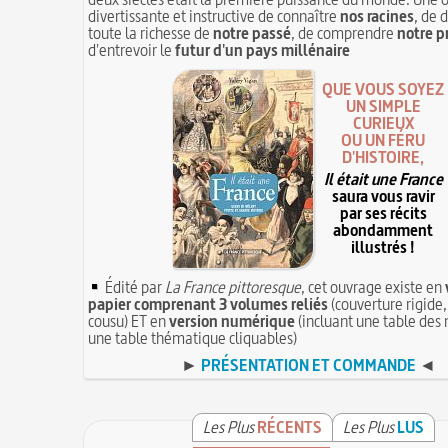
divertissante et instructive de connaître
nos racines
, de 
toute la richesse de
notre passé
, de comprendre
notre p
d'entrevoir le
futur d'un pays millénaire
QUE VOUS SOYEZ
UN SIMPLE
CURIEUX
OU UN FÉRU
D'HISTOIRE,
Il était une France
saura vous ravir
par ses récits
abondamment
illustrés !
Édité par
La France pittoresque
, cet ouvrage existe en
papier comprenant 3 volumes reliés
(couverture rigide,
cousu) ET en
version numérique
(incluant une table des 
une table thématique cliquables)
►
PRÉSENTATION ET COMMANDE
◄
Les Plus
RÉCENTS
Les Plus
LUS