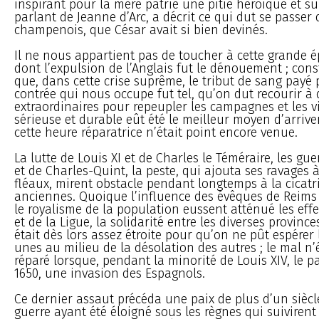
inspirant pour la mère patrie une pitié héroïque et su
parlant de Jeanne d’Arc, a décrit ce qui dut se passe
champenois, que César avait si bien devinés.
Il ne nous appartient pas de toucher à cette grande 
dont l’expulsion de l’Anglais fut le dénouement ; co
que, dans cette crise suprême, le tribut de sang payé 
contrée qui nous occupe fut tel, qu’on dut recourir à
extraordinaires pour repeupler les campagnes et les vi
sérieuse et durable eût été le meilleur moyen d’arrive
cette heure réparatrice n’était point encore venue.
La lutte de Louis XI et de Charles le Téméraire, les gue
et de Charles-Quint, la peste, qui ajouta ses ravages à
fléaux, mirent obstacle pendant longtemps à la cicatr
anciennes. Quoique l’influence des évêques de Reims 
le royalisme de la population eussent atténué les eff
et de la Ligue, la solidarité entre les diverses provin
était dès lors assez étroite pour qu’on ne pût espérer 
unes au milieu de la désolation des autres ; le mal n’
réparé lorsque, pendant la minorité de Louis XIV, le pa
1650, une invasion des Espagnols.
Ce dernier assaut précéda une paix de plus d’un siècle
guerre ayant été éloigné sous les règnes qui suivirent 