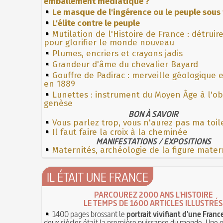
emballement médiatique ?
Le masque de l'ingérence ou le peuple sous 
L'élite contre le peuple
Mutilation de l'Histoire de France : détruir
pour glorifier le monde nouveau
Plumes, encriers et crayons jadis
Grandeur d'âme du chevalier Bayard
Gouffre de Padirac : merveille géologique 
en 1889
Lunettes : instrument du Moyen Âge à l'o
genèse
BON À SAVOIR
Vous parlez trop, vous n'aurez pas ma toil
Il faut faire la croix à la cheminée
MANIFESTATIONS / EXPOSITIONS
Maternités, archéologie de la figure mater
IL ÉTAIT UNE FRANCE
PARCOUREZ 2000 ANS L'HISTOIRE
LE TEMPS DE 1600 ARTICLES ILLUSTRÉS
1400 pages brossant le
portrait vivifiant d'une Franc
deux siècles était la première puissance du monde. Une 