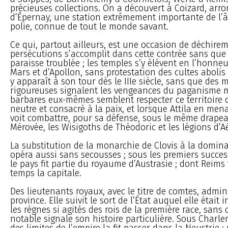
précieuses collections. On a découvert à Coizard, arr
d’Épernay, une station extrêmement importante de l’âg
polie, connue de tout le monde savant.
Ce qui, partout ailleurs, est une occasion de déchirem
persécutions s’accomplit dans cette contrée sans que
paraisse troublée ; les temples s’y élèvent en l’honneu
Mars et d’Apollon, sans protestation des cultes abolis 
y apparaît à son tour dès le IIIe siècle, sans que des 
rigoureuses signalent les vengeances du paganisme m
barbares eux-mêmes semblent respecter ce territoire
neutre et consacré à la paix, et lorsque Attila en mena
voit combattre, pour sa défense, sous le même drapea
Mérovée, les Wisigoths de Théodoric et les légions d’Aé
La substitution de la monarchie de Clovis à la domin
opéra aussi sans secousses ; sous les premiers succes
le pays fit partie du royaume d’Austrasie ; dont Reim
temps la capitale.
Des lieutenants royaux, avec le titre de comtes, admini
province. Elle suivit le sort de l’État auquel elle étai
les règnes si agités des rois de la première race, san
notable signale son histoire particulière. Sous Charl
des limites de l’empire la fit passer dans la Neustrie ;