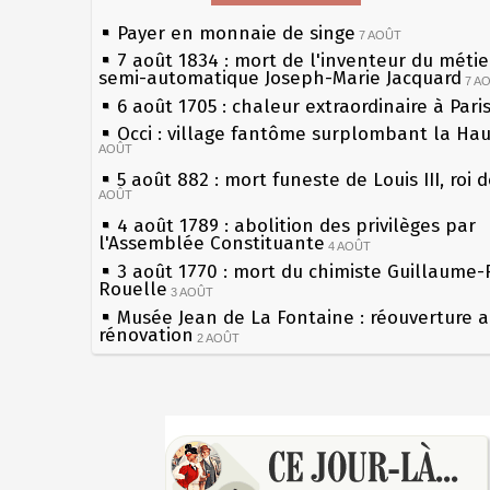
Payer en monnaie de singe
7 AOÛT
7 août 1834 : mort de l'inventeur du métier
semi-automatique Joseph-Marie Jacquard
7 A
6 août 1705 : chaleur extraordinaire à Pari
Occi : village fantôme surplombant la Ha
AOÛT
5 août 882 : mort funeste de Louis III, roi 
AOÛT
4 août 1789 : abolition des privilèges par
l'Assemblée Constituante
4 AOÛT
3 août 1770 : mort du chimiste Guillaume-
Rouelle
3 AOÛT
Musée Jean de La Fontaine : réouverture 
rénovation
2 AOÛT
2 août 1802 : Bonaparte est nommé consul
AOÛT
1er août 1589 : Henri III est poignardé à S
Sécheresses (Grandes), étés caniculaires à
par Jacques Clément, moine jacobin
les siècles
1ER AOÛT
31 juillet 1899 : décret instaurant les mou
27 mai 1610 : supplice de François Ravailla
boîtes aux lettres en fonte de Léon Mougeo
du roi Henri IV