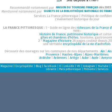
Site déposé à l'INPI
Recommandé notamment par
MAISON DU TOURISME FRANÇAIS
dès 2003
Mentionné notamment par
SIGNETS DE LA BIBLIOTHÈQUE NATIONALE DE FRAN
Services La France pittoresque
|
Politique de confident
L'événement historique du jour
LA FRANCE PITTORESQUE :
1 - Guide en ligne des
richesses de la France d'
1999 :
Histoire de France, patrimoine historique
et cultur
gîtes et chambres d'hôtes
, tourisme, gastronom
2 -
Magazine d'histoire
36 pages couleur depuis 20
une véritable
encyclopédie de la vie d'autrefois
Découvrir des ouvrages sur les communes de nos départements :
Ain
|
Ai
Provence
|
Hautes-Alpes
|
Alpes-Maritimes
Ardèche
|
Ardennes
|
Ariège
|
Aube
|
Aude
|
Aveyro
Magazine
|
Encyclopédie
|
Blog
|
Facebook
|
X
|
LinkedIn
|
VK
|
Instagram
|
YouTube
|
Librairie
|
Paris pittoresque
|
Prénoms
|
Services