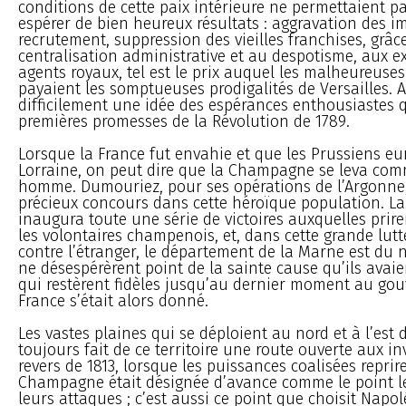
conditions de cette paix intérieure ne permettaient p
espérer de bien heureux résultats : aggravation des i
recrutement, suppression des vieilles franchises, grâce
centralisation administrative et au despotisme, aux e
agents royaux, tel est le prix auquel les malheureuses
payaient les somptueuses prodigalités de Versailles. A
difficilement une idée des espérances enthousiastes q
premières promesses de la Révolution de 1789.
Lorsque la France fut envahie et que les Prussiens eu
Lorraine, on peut dire que la Champagne se leva co
homme. Dumouriez, pour ses opérations de l’Argonne
précieux concours dans cette héroïque population. L
inaugura toute une série de victoires auxquelles prire
les volontaires champenois, et, dans cette grande lutt
contre l’étranger, le département de la Marne est du
ne désespérèrent point de la sainte cause qu’ils avai
qui restèrent fidèles jusqu’au dernier moment au go
France s’était alors donné.
Les vastes plaines qui se déploient au nord et à l’est
toujours fait de ce territoire une route ouverte aux i
revers de 1813, lorsque les puissances coalisées reprire
Champagne était désignée d’avance comme le point l
leurs attaques ; c’est aussi ce point que choisit Napo