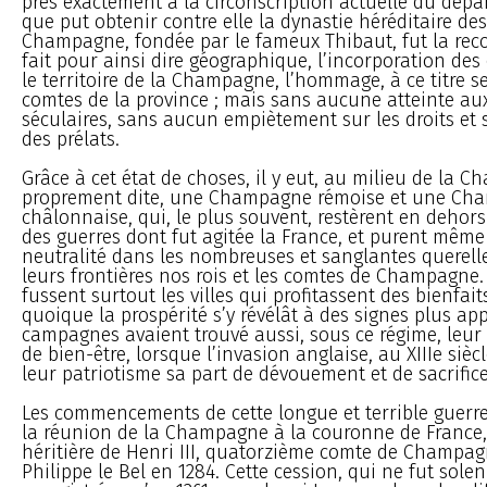
près exactement à la circonscription actuelle du dépa
que put obtenir contre elle la dynastie héréditaire de
Champagne, fondée par le fameux Thibaut, fut la re
fait pour ainsi dire géographique, l’incorporation de
le territoire de la Champagne, l’hommage, à ce titre 
comtes de la province ; mais sans aucune atteinte aux
séculaires, sans aucun empiètement sur les droits et
des prélats.
Grâce à cet état de choses, il y eut, au milieu de la 
proprement dite, une Champagne rémoise et une Ch
châlonnaise, qui, le plus souvent, restèrent en dehors
des guerres dont fut agitée la France, et purent même
neutralité dans les nombreuses et sanglantes querell
leurs frontières nos rois et les comtes de Champagne
fussent surtout les villes qui profitassent des bienfaits
quoique la prospérité s’y révélât à des signes plus app
campagnes avaient trouvé aussi, sous ce régime, leur 
de bien-être, lorsque l’invasion anglaise, au XIIIe sièc
leur patriotisme sa part de dévouement et de sacrifice
Les commencements de cette longue et terrible guerre
la réunion de la Champagne à la couronne de France
héritière de Henri III, quatorzième comte de Champa
Philippe le Bel en 1284. Cette cession, qui ne fut sol