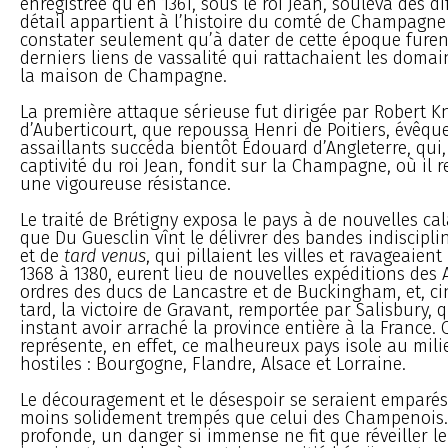
enregistrée qu’en 1361, sous le roi Jean, souleva des di
détail appartient à l’histoire du comté de Champagne
constater seulement qu’à dater de cette époque fure
derniers liens de vassalité qui rattachaient les doma
la maison de Champagne.
La première attaque sérieuse fut dirigée par Robert K
d’Auberticourt, que repoussa Henri de Poitiers, évêque
assaillants succéda bientôt Édouard d’Angleterre, qui, 
captivité du roi Jean, fondit sur la Champagne, où il 
une vigoureuse résistance.
Le traité de Brétigny exposa le pays à de nouvelles cala
que Du Guesclin vînt le délivrer des bandes indiscipl
et de
tard venus
, qui pillaient les villes et ravageaie
1368 à 1380, eurent lieu de nouvelles expéditions des 
ordres des ducs de Lancastre et de Buckingham, et, c
tard, la victoire de Gravant, remportée par Salisbury, 
instant avoir arraché la province entière à la France.
représente, en effet, ce malheureux pays isole au milie
hostiles : Bourgogne, Flandre, Alsace et Lorraine.
Le découragement et le désespoir se seraient emparés
moins solidement trempés que celui des Champenois.
profonde, un danger si immense ne fit que réveiller l