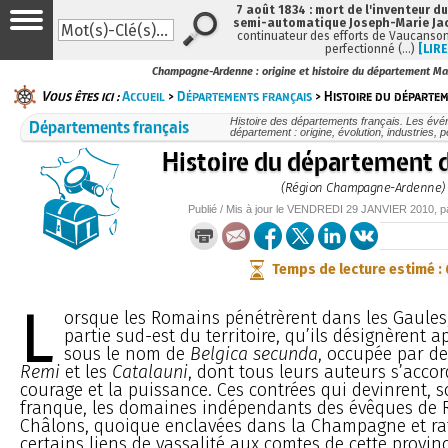
7 août 1834 : mort de l'inventeur du
semi-automatique Joseph-Marie Ja
continuateur des efforts de Vaucanson
perfectionné (…)
[LIRE
Champagne-Ardenne : origine et histoire du département M
Vous êtes ici :
Accueil
>
Départements français
> Histoire du départe
Départements français
Histoire des départements français. Les évé
département : origine, évolution, industries,
Histoire du département 
(Région Champagne-Ardenne)
Publié / Mis à jour le
VENDREDI
29 JANVIER 2010
, 
Temps de lecture estimé :
L
orsque les Romains pénétrèrent dans les Gaules, 
partie sud-est du territoire, qu’ils désignèrent 
sous le nom de
Belgica secunda
, occupée par de
Remi
et les
Catalauni
, dont tous leurs auteurs s’accor
courage et la puissance. Ces contrées qui devinrent, 
franque, les domaines indépendants des évêques de 
Châlons, quoique enclavées dans la Champagne et ra
certains liens de vassalité aux comtes de cette provin