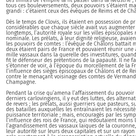
tous ces bouleversements, deux pouvoirs s’étaient ma
grandi : c’étaient ceux des évêques de Reims et de Ch
Dès le temps de Clovis, ils étaient en possession de pr
considérables que chaque siècle avait vus augmenter 
longtemps, l’autorité royale sur les villes épiscopales 
nominale. Les prélats, à leur dignité religieuse, avaient
les pouvoirs de comtes : l’évêque de Châlons battait 
deux étaient pairs de France et pouvaient réunir une
mille vassaux dans la querelle des investitures, quand
fit le défenseur des prétentions de la papauté. Il ne 
s’étonner de voir, à l’époque du morcellement de la F
l’influence des sièges épiscopaux de Châlons et de Re
contre le menaçant voisinage des comtes de Vermando
Champagne.
Pendant la crise qu’amena l’affaissement du pouvoir 
derniers carlovingiens, il y eut des luttes, des alterna
de revers ; les prélats, aussi guerriers que pasteurs, 
des batailles auxquelles les entraînaient les nécessité
puissance territoriale ; mais, encouragés par les symp
l’influence des rois de France, qui redoutaient moins
l’agrandissement des vassaux laïques de la couronne,
leur autorité sur leurs deux capitales et sur un rayo