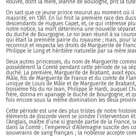
Rouvre, dont la mère, Jeanne de Boulogne, prit la tutel
On sait que ce jeune prince mourut au moment où il 
majorité, en 1361. En lui finit la première race des du
descendants de Hugues Capet, et, ce qui intéresse pl
notre notice, sa mort détermina une nouvelle séparat
du duché de Bourgogne. Le roi Jean réunit à sa couro
qui était la première pairie du royaume ; mais, pour la
reconnut et respecta les droits de Marguerite de France
Philippe le Long et héritière naturelle par sa mère Jea
Deux autres princesses, du nom de Marguerite comme 
possédèrent la Comté pendant cette période de sa sép
duché. La première, Marguerite de Brabant, avait épo
Mâle, fils de Marguerite de France et du comte de Flandr
unique de Louis de Mâle et de Marguerite de Brabant,
troisième fils du roi Jean, Philippe le Hardi, auquel Ch
frère, donna en apanage le duché de Bourgogne, et q
fois encore sous la même domination les deux provin
Cette période est une des plus tristes de notre histoir
éléments de discorde vient se joindre l’intervention ét
l’Anglais, maître d’une si grande partie de la France, 
dans la Comté ; l’empereur d’Allemagne suscite des c
souverains de sang français ; la noblesse accepte c