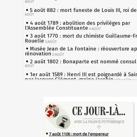
AOÛT
5 août 882 : mort funeste de Louis III, roi d
AOÛT
4 août 1789 : abolition des privilèges par
l'Assemblée Constituante
4 AOÛT
3 août 1770 : mort du chimiste Guillaume-F
Rouelle
3 AOÛT
Musée Jean de La Fontaine : réouverture a
rénovation
2 AOÛT
2 août 1802 : Bonaparte est nommé consul 
AOÛT
1er août 1589 : Henri III est poignardé à Sa
par Jacques Clément, moine jacobin
1ER AOÛT
31 juillet 1899 : décret instaurant les moug
boîtes aux lettres en fonte de Léon Mougeot
Sécheresses (Grandes), étés caniculaires à 
30 juillet 1918 : mort d'Auguste Poulain, fo
les siècles
Chocolat Poulain
30 JUILLET
27 mai 1610 : supplice de François Ravaillac
29 juillet 1881 : loi sur la liberté de la pres
du roi Henri IV
28 juillet 1794 : supplice de Robespierre et
Pierre qui roule n'amasse pas mousse
partie de ses complices
28 JUILLET
Qui aime bien châtie bien
27 juillet 1214 : bataille de Bouvines et vict
Tout vient à point à qui sait attendre