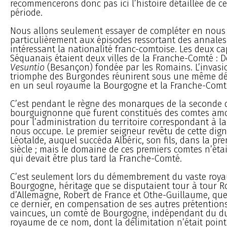
recommencerons donc pas ici l’histoire détaillée de ce
période.
Nous allons seulement essayer de compléter en nous
particulièrement aux épisodes ressortant des annales
intéressant la nationalité franc-comtoise. Les deux ca
Séquanais étaient deux villes de la Franche-Comté : D
Vesuntio
(Besançon) fondée par les Romains. L’invasio
triomphe des Burgondes réunirent sous une même d
en un seul royaume la Bourgogne et la Franche-Comt
C’est pendant le règne des monarques de la seconde 
bourguignonne que furent constitués des comtes amo
pour l’administration du territoire correspondant à la
nous occupe. Le premier seigneur revêtu de cette digni
Léotalde, auquel succéda Albéric, son fils, dans la pre
siècle ; mais le domaine de ces premiers comtes n’éta
qui devait être plus tard la Franche-Comté.
C’est seulement lors du démembrement du vaste roy
Bourgogne, héritage que se disputaient tour à tour 
d’Allemagne, Robert de France et Othe-Guillaume, que
ce dernier, en compensation de ses autres prétention
vaincues, un comté de Bourgogne, indépendant du d
royaume de ce nom, dont la délimitation n’était point 