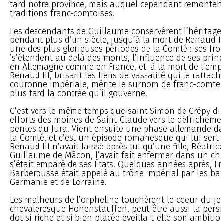
tard notre province, mais auquel cependant remontent
traditions franc-comtoises.
Les descendants de Guillaume conservèrent l’héritage
pendant plus d’un siècle, jusqu’à la mort de Renaud III
une des plus glorieuses périodes de la Comté : ses fro
’s’étendent au delà des monts, l’influence de ses prin
en Allemagne comme en France, et, à la mort de l’emp
Renaud III, brisant les liens de vassalité qui le rattach
couronne impériale, mérite le surnom de franc-comte
plus tard la contrée qu’il gouverne.
C’est vers le même temps que saint Simon de Crépy dir
efforts des moines de Saint-Claude vers le défrichem
pentes du Jura. Vient ensuite une phase allemande da
la Comté, et c’est un épisode romanesque qui lui sert 
Renaud III n’avait laissé après lui qu’une fille, Béatri
Guillaume de Mâcon, l’avait fait enfermer dans un ch
s’était emparé de ses États. Quelques années après, F
Barberousse était appelé au trône impérial par les b
Germanie et de Lorraine.
Les malheurs de l’orpheline touchèrent le coeur du j
chevaleresque Hohenstauffen, peut-être aussi la pers
dot si riche et si bien placée éveilla-t-elle son ambitio