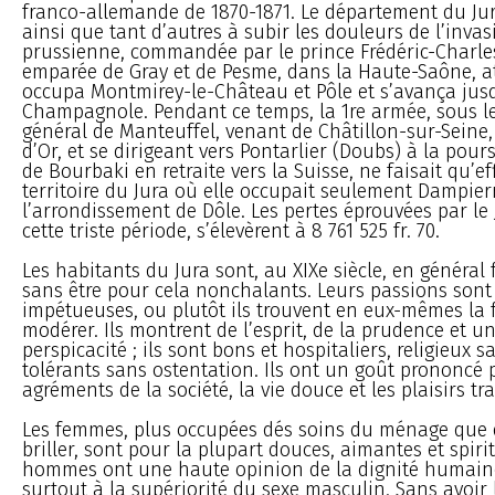
franco-allemande de 1870-1871. Le département du Jura
ainsi que tant d’autres à subir les douleurs de l’inva
prussienne, commandée par le prince Frédéric-Charles
emparée de Gray et de Pesme, dans la Haute-Saône, att
occupa Montmirey-le-Château et Pôle et s’avança jusq
Champagnole. Pendant ce temps, la 1re armée, sous l
général de Manteuffel, venant de Châtillon-sur-Seine,
d’Or, et se dirigeant vers Pontarlier (Doubs) à la pour
de Bourbaki en retraite vers la Suisse, ne faisait qu’ef
territoire du Jura où elle occupait seulement Dampier
l’arrondissement de Dôle. Les pertes éprouvées par le 
cette triste période, s’élevèrent à 8 761 525 fr. 70.
Les habitants du Jura sont, au XIXe siècle, en général 
sans être pour cela nonchalants. Leurs passions sont
impétueuses, ou plutôt ils trouvent en eux-mêmes la f
modérer. Ils montrent de l’esprit, de la prudence et u
perspicacité ; ils sont bons et hospitaliers, religieux 
tolérants sans ostentation. Ils ont un goût prononcé 
agréments de la société, la vie douce et les plaisirs tr
Les femmes, plus occupées dés soins du ménage que 
briller, sont pour la plupart douces, aimantes et spirit
hommes ont une haute opinion de la dignité humaine
surtout à la supériorité du sexe masculin. Sans avoir