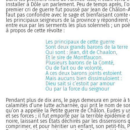
installer à Dôle un parlement. Peu de temps après, l’o
premier cri de guerre fut poussé par Jean de Châlon-Arl
faut pas confondre avec le sage et bienfaisant comt
les principaux seigneurs de la province y répondirent e
entre eux par les serments les plus solennels ; un po
à propos de cette révolte :
Les principaux de cette guerre
Sont deux grands barons de la terre
Qui sont : Jean, dit de Chaalon,
Et le sire de Montfaucon.
Plusieurs barons de la Comté,
Ou de fait ou de volonté,
A ces deux barons joints estoient
Mais aucuns bien dissimuloient :
Dieu sait si c’estoit par amour
Ou par la force du seignour
Pendant plus de dix ans, le pays demeura en proie à t
calamités d’une lutte acharnée, qui prit le nom de son
qu’on a appelée la Petite guerre de Châlon. Eudes y u
et ses forces ; il fut emporté par la terrible épidémie d
noire, laissant ses États déchirés par les dissensions q
comprimer, et pour héritier un enfant, son petit-fils, 