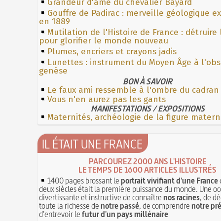
Grandeur d'âme du chevalier Bayard
Gouffre de Padirac : merveille géologique e
en 1889
Mutilation de l'Histoire de France : détruire
pour glorifier le monde nouveau
Plumes, encriers et crayons jadis
Lunettes : instrument du Moyen Âge à l'ob
genèse
BON À SAVOIR
Le faux ami ressemble à l'ombre du cadran
Vous n'en aurez pas les gants
MANIFESTATIONS / EXPOSITIONS
Maternités, archéologie de la figure matern
IL ÉTAIT UNE FRANCE
PARCOUREZ 2000 ANS L'HISTOIRE
LE TEMPS DE 1600 ARTICLES ILLUSTRÉS
1400 pages brossant le
portrait vivifiant d'une France
deux siècles était la première puissance du monde. Une oc
divertissante et instructive de connaître
nos racines
, de dé
toute la richesse de
notre passé
, de comprendre
notre pr
d'entrevoir le
futur d'un pays millénaire