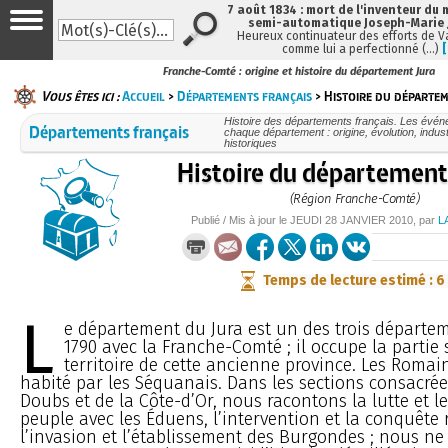
7 août 1834 : mort de l'inventeur du 
semi-automatique Joseph-Marie
Heureux continuateur des efforts de V
comme lui a perfectionné (…)
Franche-Comté : origine et histoire du département Jura
Vous êtes ici :
Accueil
>
Départements français
> Histoire du départe
Histoire des départements français. Les événe
Départements français
chaque département : origine, évolution, indu
historiques
Histoire du département
(Région Franche-Comté)
Publié / Mis à jour le
JEUDI
28 JANVIER 2010
, par
L
Temps de lecture estimé : 6
L
e département du Jura est un des trois départe
1790 avec la Franche-Comté ; il occupe la partie
territoire de cette ancienne province. Les Romai
habité par les Séquanais. Dans les sections consacrées
Doubs et de la Côte-d’Or, nous racontons la lutte et les
peuple avec les Éduens, l’intervention et la conquête
l’invasion et l’établissement des Burgondes ; nous ne