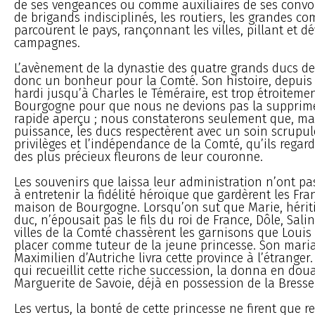
de ses vengeances ou comme auxiliaires de ses convoi
de brigands indisciplinés, les routiers, les grandes c
parcourent le pays, rançonnant les villes, pillant et d
campagnes.
L’avènement de la dynastie des quatre grands ducs d
donc un bonheur pour la Comté. Son histoire, depuis 
hardi jusqu’à Charles le Téméraire, est trop étroitemen
Bourgogne pour que nous ne devions pas la supprim
rapide aperçu ; nous constaterons seulement que, ma
puissance, les ducs respectèrent avec un soin scrupul
privilèges et l’indépendance de la Comté, qu’ils reg
des plus précieux fleurons de leur couronne.
Les souvenirs que laissa leur administration n’ont p
à entretenir la fidélité héroïque que gardèrent les Fr
maison de Bourgogne. Lorsqu’on sut que Marie, hériti
duc, n’épousait pas le fils du roi de France, Dôle, Salin
villes de la Comté chassèrent les garnisons que Louis 
placer comme tuteur de la jeune princesse. Son mari
Maximilien d’Autriche livra cette province à l’étranger
qui recueillit cette riche succession, la donna en doua
Marguerite de Savoie, déjà en possession de la Bresse
Les vertus, la bonté de cette princesse ne firent que re