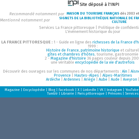
Site déposé à l'INPI
Recommandé notamment par
MAISON DU TOURISME FRANÇAIS
dès 2003 e
SIGNETS DE LA BIBLIOTHÈQUE NATIONALE DE FR
Mentionné notamment par
CULTURE
Services La France pittoresque
|
Politique de confidenti
L'événement historique du jour
LA FRANCE PITTORESQUE :
1 - Guide en ligne des
richesses de la France d'h
1999 :
Histoire de France, patrimoine historique
et culturel
gîtes et chambres d'hôtes
, tourisme, gastronomie
2 -
Magazine d'histoire
36 pages couleur depuis 200
une véritable
encyclopédie de la vie d'autrefois
Découvrir des ouvrages sur les communes de nos départements :
Ain
|
Aisn
Provence
|
Hautes-Alpes
|
Alpes-Maritimes
Ardèche
|
Ardennes
|
Ariège
|
Aube
|
Aude
|
Aveyron
Magazine
|
Encyclopédie
|
Blog
|
Facebook
|
X
|
LinkedIn
|
VK
|
Instagram
|
YouTube
Tumblr
|
Librairie
|
Paris pittoresque
|
Prénoms
|
Services