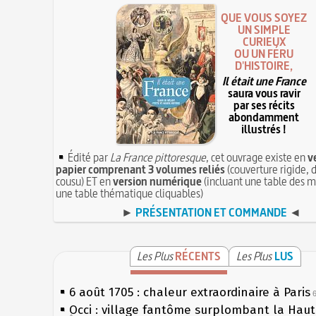
QUE VOUS SOYEZ
UN SIMPLE
CURIEUX
OU UN FÉRU
D'HISTOIRE,
Il était une France
saura vous ravir
par ses récits
abondamment
illustrés !
Édité par
La France pittoresque
, cet ouvrage existe en
v
papier comprenant 3 volumes reliés
(couverture rigide, d
cousu) ET en
version numérique
(incluant une table des m
une table thématique cliquables)
►
PRÉSENTATION ET COMMANDE
◄
Les Plus
RÉCENTS
Les Plus
LUS
6 août 1705 : chaleur extraordinaire à Paris
Occi : village fantôme surplombant la Hau