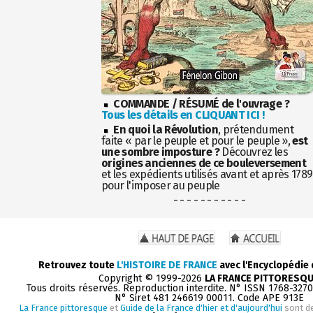
COMMANDE / RÉSUMÉ de l'ouvrage ?
Tous les détails en CLIQUANT ICI !
En quoi la Révolution
, prétendument
faite « par le peuple et pour le peuple »,
est
une sombre imposture ?
Découvrez les
origines anciennes de ce bouleversement
et les expédients utilisés avant et après 1789
pour l'imposer au peuple
- - - - - - - - - - -
Retrouvez toute
L'HISTOIRE DE FRANCE
avec l'Encyclopédie
Copyright © 1999-2026
LA FRANCE PITTORESQ
Tous droits réservés. Reproduction interdite. N° ISSN 1768-327
N° Siret 481 246619 00011. Code APE 913E
La France pittoresque
et
Guide de la France d'hier et d'aujourd'hui
sont d