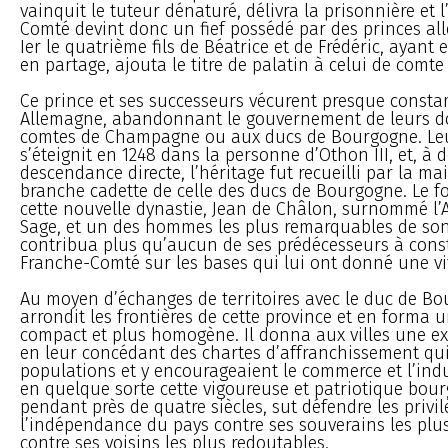
vainquit le tuteur dénaturé, délivra la prisonnière et 
Comté devint donc un fief possédé par des princes a
Ier le quatrième fils de Béatrice et de Frédéric, ayant 
en partage, ajouta le titre de palatin à celui de comt
Ce prince et ses successeurs vécurent presque cons
Allemagne, abandonnant le gouvernement de leurs 
comtes de Champagne ou aux ducs de Bourgogne. Leu
s’éteignit en 1248 dans la personne d’Othon III, et, à 
descendance directe, l’héritage fut recueilli par la m
branche cadette de celle des ducs de Bourgogne. Le f
cette nouvelle dynastie, Jean de Châlon, surnommé l’
Sage, et un des hommes les plus remarquables de son 
contribua plus qu’aucun de ses prédécesseurs à const
Franche-Comté sur les bases qui lui ont donné une vit
Au moyen d’échanges de territoires avec le duc de Bou
arrondit les frontières de cette province et en forma 
compact et plus homogène. Il donna aux villes une ex
en leur concédant des chartes d’affranchissement qui 
populations et y encourageaient le commerce et l’indust
en quelque sorte cette vigoureuse et patriotique bour
pendant près de quatre siècles, sut défendre les privil
l’indépendance du pays contre ses souverains les plu
contre ses voisins les plus redoutables.