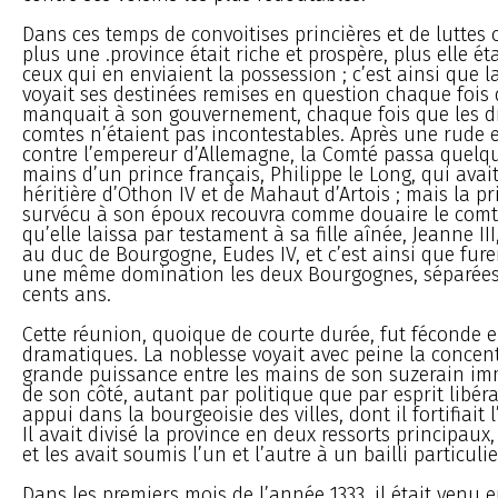
Dans ces temps de convoitises princières et de luttes 
plus une .province était riche et prospère, plus elle é
ceux qui en enviaient la possession ; c’est ainsi que
voyait ses destinées remises en question chaque fois 
manquait à son gouvernement, chaque fois que les dr
comtes n’étaient pas incontestables. Après une rude 
contre l’empereur d’Allemagne, la Comté passa quelq
mains d’un prince français, Philippe le Long, qui ava
héritière d’Othon IV et de Mahaut d’Artois ; mais la p
survécu à son époux recouvra comme douaire le com
qu’elle laissa par testament à sa fille aînée, Jeanne II
au duc de Bourgogne, Eudes IV, et c’est ainsi que fur
une même domination les deux Bourgognes, séparées
cents ans.
Cette réunion, quoique de courte durée, fut féconde
dramatiques. La noblesse voyait avec peine la concent
grande puissance entre les mains de son suzerain im
de son côté, autant par politique que par esprit libéra
appui dans la bourgeoisie des villes, dont il fortifiait
Il avait divisé la province en deux ressorts principaux
et les avait soumis l’un et l’autre à un bailli particulie
Dans les premiers mois de l’année 1333, il était venu