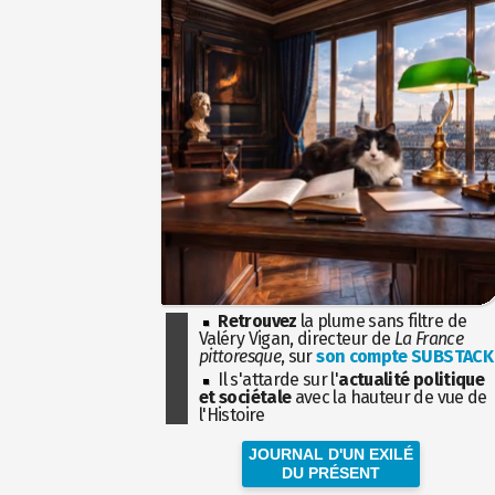
Retrouvez
la plume sans filtre de
Valéry Vigan, directeur de
La France
pittoresque
, sur
son compte SUBSTACK
Il s'attarde sur l'
actualité politique
et sociétale
avec la hauteur de vue de
l'Histoire
JOURNAL D'UN EXILÉ
DU PRÉSENT