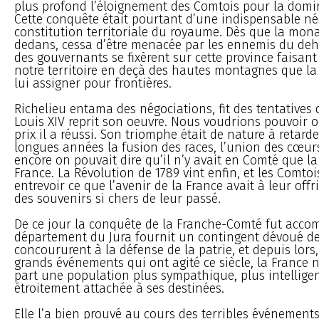
plus profond l’éloignement des Comtois pour la domin
Cette conquête était pourtant d’une indispensable né
constitution territoriale du royaume. Dès que la mona
dedans, cessa d’être menacée par les ennemis du deho
des gouvernants se fixèrent sur cette province faisan
notre territoire en deçà des hautes montagnes que la
lui assigner pour frontières.
Richelieu entama des négociations, fit des tentatives 
Louis XIV reprit son oeuvre. Nous voudrions pouvoir o
prix il a réussi. Son triomphe était de nature à retard
longues années la fusion des races, l’union des cœurs
encore on pouvait dire qu’il n’y avait en Comté que l
France. La Révolution de 1789 vint enfin, et les Comto
entrevoir ce que l’avenir de la France avait à leur off
des souvenirs si chers de leur passé.
De ce jour la conquête de la Franche-Comté fut accom
département du Jura fournit un contingent dévoué de
concoururent à la défense de la patrie, et depuis lors,
grands événements qui ont agité ce siècle, la France n
part une population plus sympathique, plus intelligen
étroitement attachée à ses destinées.
Elle l’a bien prouvé au cours des terribles événements