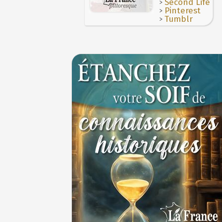
>
Second Life
>
Pinterest
>
Tumblr