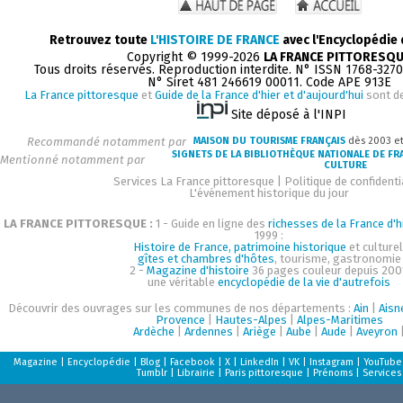
Retrouvez toute
L'HISTOIRE DE FRANCE
avec l'Encyclopédie
Copyright © 1999-2026
LA FRANCE PITTORESQ
Tous droits réservés. Reproduction interdite. N° ISSN 1768-327
N° Siret 481 246619 00011. Code APE 913E
La France pittoresque
et
Guide de la France d'hier et d'aujourd'hui
sont d
Site déposé à l'INPI
Recommandé notamment par
MAISON DU TOURISME FRANÇAIS
dès 2003 e
SIGNETS DE LA BIBLIOTHÈQUE NATIONALE DE FR
Mentionné notamment par
CULTURE
Services La France pittoresque
|
Politique de confidenti
L'événement historique du jour
LA FRANCE PITTORESQUE :
1 - Guide en ligne des
richesses de la France d'h
1999 :
Histoire de France, patrimoine historique
et culturel
gîtes et chambres d'hôtes
, tourisme, gastronomie
2 -
Magazine d'histoire
36 pages couleur depuis 200
une véritable
encyclopédie de la vie d'autrefois
Découvrir des ouvrages sur les communes de nos départements :
Ain
|
Aisn
Provence
|
Hautes-Alpes
|
Alpes-Maritimes
Ardèche
|
Ardennes
|
Ariège
|
Aube
|
Aude
|
Aveyron
Magazine
|
Encyclopédie
|
Blog
|
Facebook
|
X
|
LinkedIn
|
VK
|
Instagram
|
YouTube
Tumblr
|
Librairie
|
Paris pittoresque
|
Prénoms
|
Services