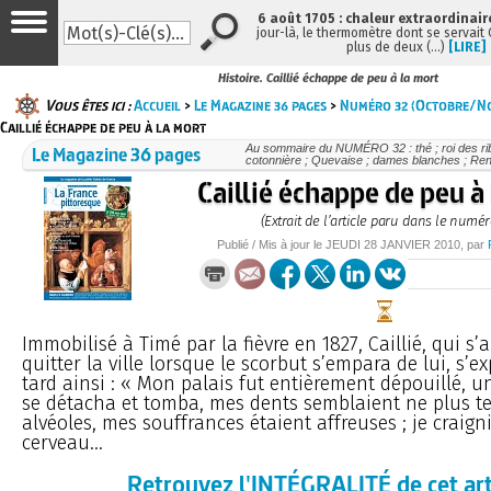
6 août 1705 : chaleur extraordinair
jour-là, le thermomètre dont se servait
plus de deux (…)
[LIRE]
Histoire. Caillié échappe de peu à la mort
Vous êtes ici :
Accueil
>
Le Magazine 36 pages
>
Numéro 32 (Octobre/N
Caillié échappe de peu à la mort
Le Magazine 36 pages
Au sommaire du NUMÉRO 32 : thé ; roi des rib
cotonnière ; Quevaise ; dames blanches ; René 
Caillié échappe de peu à
(Extrait de l’article paru dans le numér
Publié / Mis à jour le
JEUDI
28 JANVIER 2010
, par
Immobilisé à Timé par la fièvre en 1827, Caillié, qui s’
quitter la ville lorsque le scorbut s’empara de lui, s’e
tard ainsi : « Mon palais fut entièrement dépouillé, u
se détacha et tomba, mes dents semblaient ne plus te
alvéoles, mes souffrances étaient affreuses ; je craig
cerveau...
Retrouvez l'INTÉGRALITÉ de cet art