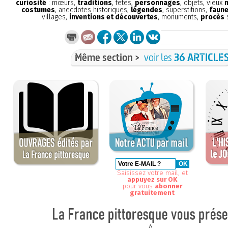
curiosité
: mœurs,
traditions
, fêtes,
personnages
, objets, vieux
costumes
, anecdotes historiques,
légendes
, superstitions,
faune
villages,
inventions et découvertes
, monuments,
procès
s
Même section >
voir les
36 ARTICLE
Saisissez votre mail, et
appuyez sur OK
pour vous
abonner
gratuitement