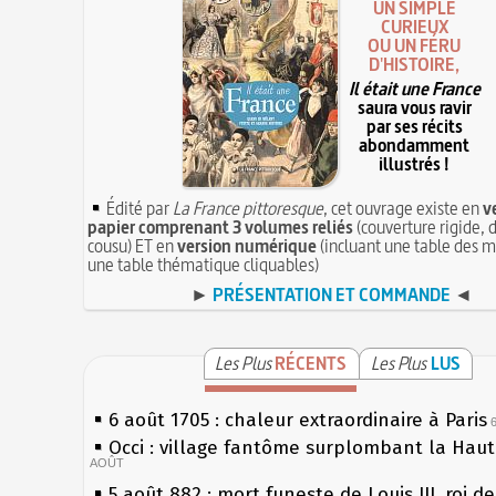
UN SIMPLE
CURIEUX
OU UN FÉRU
D'HISTOIRE,
Il était une France
saura vous ravir
par ses récits
abondamment
illustrés !
Édité par
La France pittoresque
, cet ouvrage existe en
v
papier comprenant 3 volumes reliés
(couverture rigide, d
cousu) ET en
version numérique
(incluant une table des m
une table thématique cliquables)
►
PRÉSENTATION ET COMMANDE
◄
Les Plus
RÉCENTS
Les Plus
LUS
6 août 1705 : chaleur extraordinaire à Paris
Occi : village fantôme surplombant la Hau
AOÛT
5 août 882 : mort funeste de Louis III, roi d