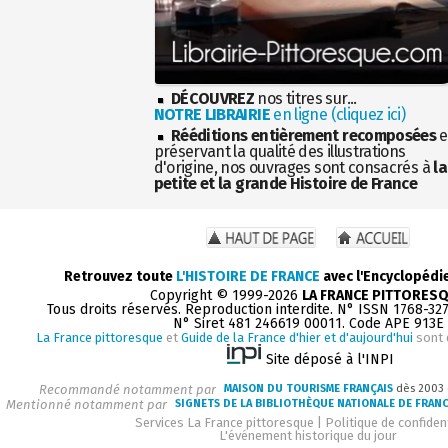
DÉCOUVREZ
nos titres sur...
NOTRE LIBRAIRIE
en ligne (cliquez ici)
Rééditions entièrement recomposées
e
préservant la qualité des illustrations
d'origine, nos ouvrages sont consacrés à
la
petite et la grande Histoire de France
Retrouvez toute
L'HISTOIRE DE FRANCE
avec l'Encyclopédi
Copyright © 1999-2026
LA FRANCE PITTORES
Tous droits réservés. Reproduction interdite. N° ISSN 1768-32
N° Siret 481 246619 00011. Code APE 913E
La France pittoresque
et
Guide de la France d'hier et d'aujourd'hui
sont 
Site déposé à l'INPI
Recommandé notamment par
MAISON DU TOURISME FRANÇAIS
dès 2003
Mentionné notamment par
SIGNETS DE LA BIBLIOTHÈQUE NATIONALE DE FRAN
Services La France pittoresque
|
Politique de confident
L'événement historique du jour