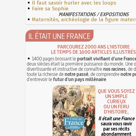
Il faut savoir hurler avec les loups
Faire sa Sophie
MANIFESTATIONS / EXPOSITIONS
Maternités, archéologie de la figure mater
IL ÉTAIT UNE FRANCE
PARCOUREZ 2000 ANS L'HISTOIRE
LE TEMPS DE 1600 ARTICLES ILLUSTRÉS
1400 pages brossant le
portrait vivifiant d'une Franc
deux siècles était la première puissance du monde. Une 
divertissante et instructive de connaître
nos racines
, de 
toute la richesse de
notre passé
, de comprendre
notre p
d'entrevoir le
futur d'un pays millénaire
QUE VOUS SOYEZ
UN SIMPLE
CURIEUX
OU UN FÉRU
D'HISTOIRE,
Il était une France
saura vous ravir
par ses récits
abondamment