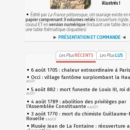
illustrés !
Édité par
La France pittoresque
, cet ouvrage existe en
papier comprenant 3 volumes reliés
(couverture rigide,
cousu) ET en
version numérique
(incluant une table des 
une table thématique cliquables)
►
PRÉSENTATION ET COMMANDE
◄
Les Plus
RÉCENTS
Les Plus
LUS
6 août 1705 : chaleur extraordinaire à Pari
Occi : village fantôme surplombant la Ha
AOÛT
5 août 882 : mort funeste de Louis III, roi 
AOÛT
4 août 1789 : abolition des privilèges par
l'Assemblée Constituante
4 AOÛT
3 août 1770 : mort du chimiste Guillaume-
Rouelle
3 AOÛT
Musée Jean de La Fontaine : réouverture 