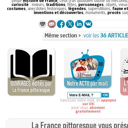
petite
Histoire de France
, ceux d'un quotidien oublié ou méconnu
curiosité
: mœurs,
traditions
, fêtes,
personnages
, objets, vieu
costumes
, anecdotes historiques,
légendes
, superstitions,
faune et
inventions et découvertes
, monuments,
procès
sur
Même section >
voir les
36 ARTICL
Saisissez votre mail, et
appuyez
sur OK
pour vous
abonner
gratuitement