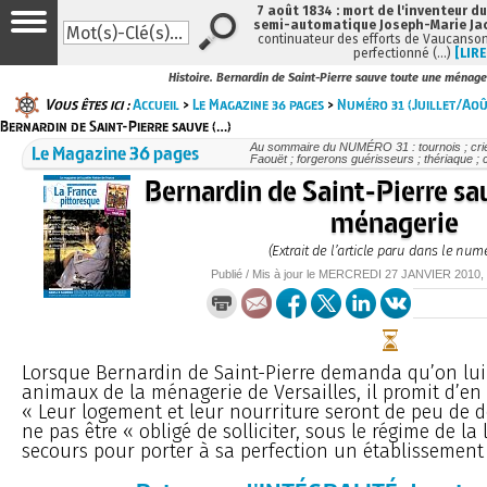
7 août 1834 : mort de l'inventeur du
semi-automatique Joseph-Marie Ja
continuateur des efforts de Vaucanson
perfectionné (…)
[LIRE
Histoire. Bernardin de Saint-Pierre sauve toute une ménage
Vous êtes ici :
Accueil
>
Le Magazine 36 pages
>
Numéro 31 (Juillet/Ao
Bernardin de Saint-Pierre sauve (…)
Le Magazine 36 pages
Au sommaire du NUMÉRO 31 : tournois ; crie
Faouët ; forgerons guérisseurs ; thériaque ; 
Bernardin de Saint-Pierre sa
ménagerie
(Extrait de l’article paru dans le num
Publié / Mis à jour le
MERCREDI
27 JANVIER 2010
,
Lorsque Bernardin de Saint-Pierre demanda qu’on lui l
animaux de la ménagerie de Versailles, il promit d’en 
« Leur logement et leur nourriture seront de peu de 
ne pas être « obligé de solliciter, sous le régime de la 
secours pour porter à sa perfection un établissement e