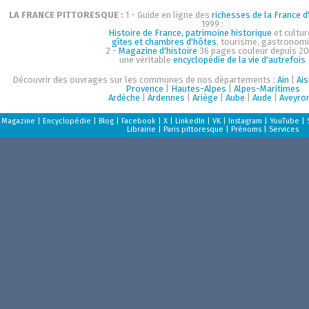
LA FRANCE PITTORESQUE :
1 - Guide en ligne des
richesses de la France d'
1999 :
Histoire de France, patrimoine historique
et cultur
gîtes et chambres d'hôtes
, tourisme, gastronom
2 -
Magazine d'histoire
36 pages couleur depuis 20
une véritable
encyclopédie de la vie d'autrefois
Découvrir des ouvrages sur les communes de nos départements :
Ain
|
Ai
Provence
|
Hautes-Alpes
|
Alpes-Maritimes
Ardèche
|
Ardennes
|
Ariège
|
Aube
|
Aude
|
Aveyro
Magazine
|
Encyclopédie
|
Blog
|
Facebook
|
X
|
LinkedIn
|
VK
|
Instagram
|
YouTube
|
Librairie
|
Paris pittoresque
|
Prénoms
|
Services