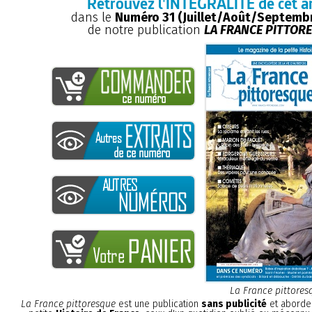
Retrouvez l'INTÉGRALITÉ de cet ar
dans le
Numéro 31 (Juillet/Août/Septemb
de notre publication
LA FRANCE PITTOR
La France pittores
La France pittoresque
est une publication
sans publicité
et aborde 