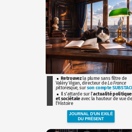
Retrouvez
la plume sans filtre de
Valéry Vigan, directeur de
La France
pittoresque
, sur
son compte SUBSTAC
Il s'attarde sur l'
actualité politique
et sociétale
avec la hauteur de vue d
l'Histoire
JOURNAL D'UN EXILÉ
DU PRÉSENT