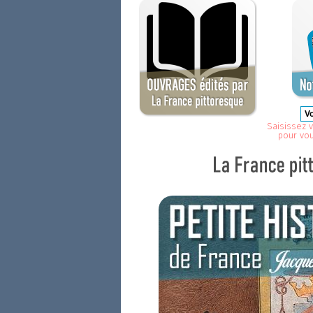
Saisissez v
pour vo