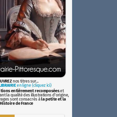
UVREZ
nos titres sur...
IBRAIRIE
en ligne (cliquez ici)
itions entièrement recomposées
et
nt la qualité des illustrations d'origine,
rages sont consacrés à
la petite et la
Histoire de France