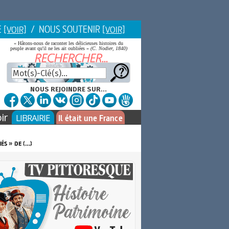
E
/ NOUS SOUTENIR
[VOIR]
[VOIR]
« Hâtons-nous de raconter les délicieuses histoires du
peuple avant qu'il ne les ait oubliées »
(C. Nodier, 1840)
NOUS REJOINDRE SUR...
ir
LIBRAIRIE
Il était une France
és » de (…)