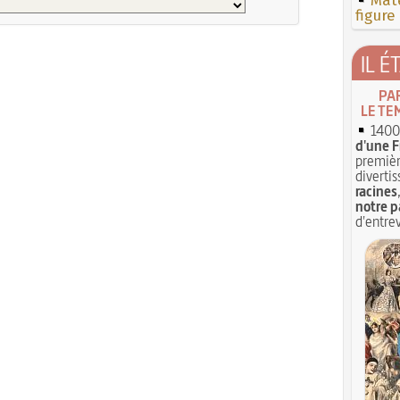
Mate
figure
IL É
PA
LE TE
1400 
d'une F
premièr
divertis
racines
notre p
d'entrev