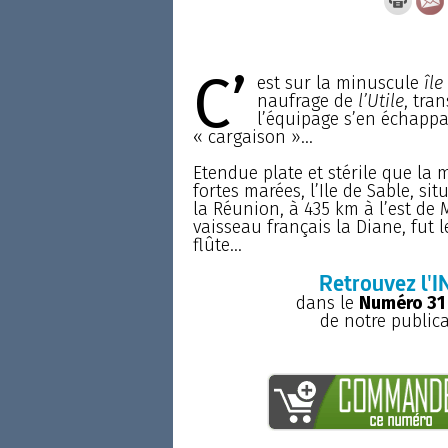
C’
est sur la minuscule
île
naufrage de
l’Utile
, tra
l’équipage s’en échappa
« cargaison »...
Etendue plate et stérile que la
fortes marées, l’Ile de Sable, s
la Réunion, à 435 km à l’est de
vaisseau français la Diane, fut le
flûte...
Retrouvez l'I
dans le
Numéro 31
de notre public