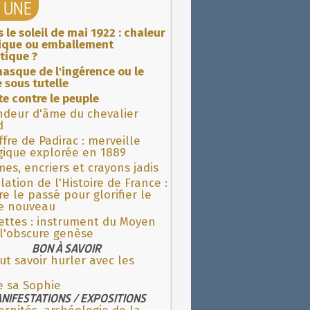
A UNE
 le soleil de mai 1922 : chaleur
rique ou emballement
tique ?
asque de l'ingérence ou le
 sous tutelle
ite contre le peuple
ndeur d'âme du chevalier
d
fre de Padirac : merveille
gique explorée en 1889
es, encriers et crayons jadis
lation de l'Histoire de France :
re le passé pour glorifier le
 nouveau
ettes : instrument du Moyen
l'obscure genèse
BON À SAVOIR
aut savoir hurler avec les
e sa Sophie
NIFESTATIONS / EXPOSITIONS