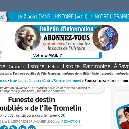
7 août
DANS L'HISTOIRE
/ NOTRE LIBRAIRI
LE
[VOIR]
de
Histoire
Histoire
Patrimoine
À Savo
Grande
Petite
Histoire. Esclaves oubliés de l'île Tromelin, naufrage de la flûte l'Utile, rescapés, naufragés
ages
>
Numéro 31 (Juillet/Août/Septembre 2009)
> Funeste destin des « oubli
mmaire du NUMÉRO 31 : tournois ; crieurs et réclame ; Marion du
 ; forgerons guérisseurs ; thériaque ; comètes...
Funeste destin
oubliés » de l’île Tromelin
Extrait de l’article paru dans le numéro 31)
à jour le
MERCREDI
27 JANVIER 2010
, par
REDACTION