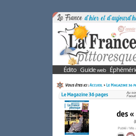
Édito
Guide
Éphéméri
web
Vous êtes ici :
Accueil
>
Le Magazine 36 p
Le Magazine 36 pages
Au so
Faouët
des « 
(
Publié / Mis 