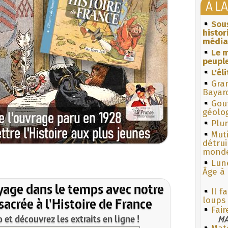
À L
Sous
histo
média
Le m
peuple
L'él
Gra
Bayar
Gouf
géolo
Plum
Muti
détrui
monde
Lun
Âge à 
yage dans le temps avec notre
Il f
acrée à l'Histoire de France
loups
Fair
et découvrez les extraits en ligne !
MA