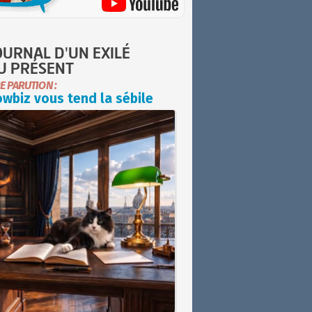
OURNAL D'UN EXILÉ
U PRÉSENT
E PARUTION :
wbiz vous tend la sébile