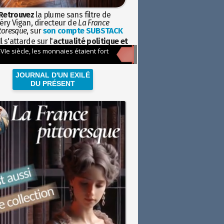
Retrouvez
la plume sans filtre de
éry Vigan, directeur de
La France
toresque
, sur
son compte SUBSTACK
l s'attarde sur l'
actualité politique et
ciétale
avec la hauteur de vue de
istoire
JOURNAL D'UN EXILÉ
DU PRÉSENT