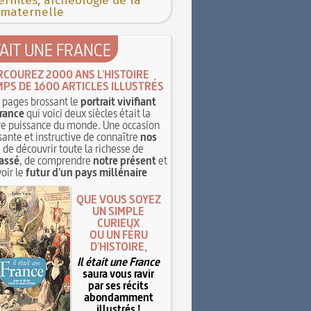
rnités, archéologie de la
 maternelle
TAIT UNE FRANCE
RCOUREZ 2000 ANS L'HISTOIRE
MPS DE 1600 ARTICLES ILLUSTRÉS
pages brossant le
portrait vivifiant
rance
qui voici deux siècles était la
e puissance du monde. Une occasion
sante et instructive de connaître
nos
, de découvrir toute la richesse de
assé
, de comprendre
notre présent
et
oir le
futur d'un pays millénaire
QUE VOUS SOYEZ
UN SIMPLE
CURIEUX
OU UN FÉRU
D'HISTOIRE,
Il était une France
saura vous ravir
par ses récits
abondamment
illustrés !