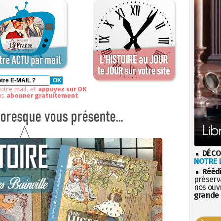
otre mail, et
appuyez sur OK
us
abonner gratuitement
DÉCO
NOTRE L
Rééd
préserva
nos ouv
grande 