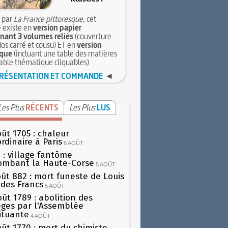
 par
La France pittoresque
, cet
 existe en
version papier
ant 3 volumes reliés
(couverture
dos carré et cousu) ET en
version
que
(incluant une table des matières
table thématique cliquables)
RÉSENTATION ET COMMANDE
◄
Les Plus
RÉCENTS
Les Plus
LUS
oût 1705 : chaleur
rdinaire à Paris
6 AOÛT
 : village fantôme
ombant la Haute-Corse
5 AOÛT
oût 882 : mort funeste de Louis
oi des Francs
5 AOÛT
oût 1789 : abolition des
lèges par l'Assemblée
ituante
4 AOÛT
oût 1770 : mort du chimiste