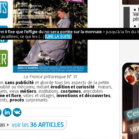
Val
pit
I
so
l'H
La France pittoresque
N° 31
ion
sans publicité
et aborde tous les aspects de la petite
 oublié ou méconnu, mêlant
érudition et curiosité
: mœurs,
bjets, vieux
métiers
, institutions,
costumes
, anecdotes
ne et flore
, villes et villages,
inventions et découvertes
,
ents,
procès
surprenants
on >
voir les
36 ARTICLES