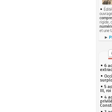
Édité
ouvrage
compren
rigide, 
numéri
et une 
►
P
6 a
extrao
Occi
surpl
5 a
III, r
4 a
privi
Const
3 a