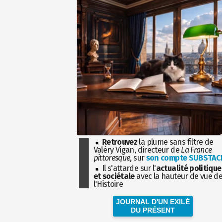
Retrouvez
la plume sans filtre de
Valéry Vigan, directeur de
La France
pittoresque
, sur
son compte SUBSTAC
Il s'attarde sur l'
actualité politique
et sociétale
avec la hauteur de vue d
l'Histoire
JOURNAL D'UN EXILÉ
DU PRÉSENT