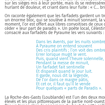
sur les sièges mis à leur portée, mais ils se redressèren
hurlant de douleur, et criant dans leur fuite : « C... brûl
On raconte également que les farfadets gardent un t
un énorme bloc, qui se soulève à minuit sonnant, la ve
moment, l’or est offert aux libres convoitises de ceux
céder « leur part de paradis ». Un poète local, Céles
consacré aux farfadets de Pyraume les vers suivants :
Dans les Avents, par les nuits sombre
A Pyraume on entend souvent
Des cris plaintifs ; l’on voit des ombr
Errer lorsque mugit le vent.
Puis, quand vient l’heure solennelle,
Pendant la messe de minuit,
Un farfadet fait sentinelle
Et disparaît quand le jour luit.
Il garde, nous dit la légende,
De l’or dans ce maigre pâtis,
Et cet or, il faut qu’il le vende
Pour quelques « parts de Paradis ».
La Roche-des-Gasts (Loublande) est l’un des deux mon
élevés et les plus pittoresques de la partie nord-ouest