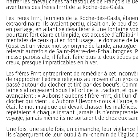
narrer les chevauchées fantastiques de François le Déc
aventures des frères Frrrt de la Roche-des-Gasts.
Les frères Frrrt, fermiers de la Roche-des-Gasts, étaie
extraordinaire. Ils avaient perdu, disait-on, le peu d’e
en partage, en allant se désaltérer à une fontaine vois
pourtant fort claire et limpide, est accusée d’affaiblir 
mentales de ceux qui en font usage. Le domaine de l
(
Gast
est un vieux mot synonyme de lande, analogue
relevait autrefois de Saint-Pierre-des-Echaubrognes. P
messe paroissiale, il fallait faire plus le deux lieues 
creux, presque impraticables en hiver.
Les frères Frrrt entreprirent de remédier à cet inconv
de rapprocher l’édifice religieux au moyen d’un gros c
passé autour du clocher et tiré par des boeufs. Comm
laine s’allongeaient sous l’effort de la traction, et qu
avançaient : « Aubons ! aubons ! frère Frrrt, dit l’un d’
clocher qui vient ! » Aubons ! (levons-nous à l’aube, s
était le mot magique qui devait chasser les maléfices. L
répétaient à chaque instant. Jamais ils n’entreprenaie
voyage, jamais même ils ne sortaient de chez eux sans
Une fois, une seule fois, un dimanche, leur vigilance 
Ils s’aperçurent de leur oubli à mi-chemin de l’église 