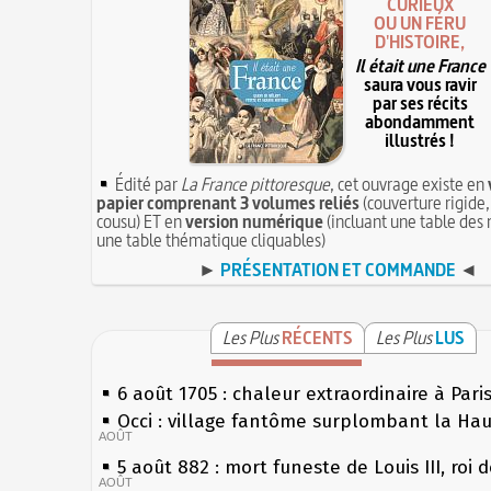
CURIEUX
OU UN FÉRU
D'HISTOIRE,
Il était une France
saura vous ravir
par ses récits
abondamment
illustrés !
Édité par
La France pittoresque
, cet ouvrage existe en
papier comprenant 3 volumes reliés
(couverture rigide,
cousu) ET en
version numérique
(incluant une table des 
une table thématique cliquables)
►
PRÉSENTATION ET COMMANDE
◄
Les Plus
RÉCENTS
Les Plus
LUS
6 août 1705 : chaleur extraordinaire à Pari
Occi : village fantôme surplombant la Ha
AOÛT
5 août 882 : mort funeste de Louis III, roi 
AOÛT