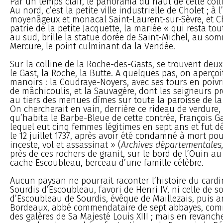
Par un temps clair, le panorama du haut de cette coll
Au nord, c’est la petite ville industrielle de Cholet ; à l
moyenâgeux et monacal Saint-Laurent-sur-Sèvre, et 
patrie de la petite Jacquette, la mariée « qui resta tou
au sud, brille la statue dorée de Saint-Michel, au s
Mercure, le point culminant da la Vendée.
Sur la colline de la Roche-des-Gasts, se trouvent deux
le Gast, la Roche, la Butte. A quelques pas, on aperçoi
manoirs : la Coudraye-Noyers, avec ses tours en poiv
de mâchicoulis, et la Sauvagère, dont les seigneurs p
au tiers des menues dîmes sur toute la paroisse de l
On chercherait en vain, derrière ce rideau de verdure, 
qu’habita le Barbe-Bleue de cette contrée, François Ga
lequel eut cinq femmes légitimes en sept ans et fut dé
le 12 juillet 1737, après avoir été condamné à mort po
inceste, vol et assassinat » (
Archives départementales,
près de ces rochers de granit, sur le bord de l’Ouin au
cache Escoubleau, berceau d’une famille célèbre.
Aucun paysan ne pourrait raconter l’histoire du cardi
Sourdis d’Escoubleau, favori de Henri IV, ni celle de s
d’Escoubleau de Sourdis, évêque de Maillezais, puis 
Bordeaux, abbé commendataire de sept abbayes, co
des galères de Sa Majesté Louis XIII ; mais en revanch