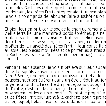
faisaient en cachette et chaque soir, ils allaient écout
ferme des Gasts les ordres que le fermier donnait à s
lendemain, les frères Frrrt entreprenaient un semblabl
le voisin commanda de labourer l’aire aussitôt qu’on 
moisson. Les frères Frrrt voulurent en faire autant.
Et bien leur en prit, car le soc de la charrue ramena 
vieille ferraille, une marmite à bords ébréchés, pleine 
roulant sur les pierres voisines, tintèrent délicieusem
deux frères. Le rusé voisin, qui s’était aperçu de leur
profiter de la naïveté des frères Frrrt. II leur conseilla
au soleil les pièces mouillées et de porter les autres 
la Roche-des-Gasts ». Nos crédules personnages suivire
conseil.
Pendant leur absence, le voisin préleva sur leur auba
dîme. Lorsqu’ils arrivèrent chez leur maître, celui-ci é
faire ? Seule, une petite porte paraissait entrebâillée ; 
poussèrent et pénétrèrent dans un étroit réduit au f
large trou rond : « Le coffre du maître, sans doute, dit
dit l’autre, c’est la pile au meil (mil ou millet) ! ». Ils
provisoirement les écus apportés. Bientôt le propriétai
et les frères Frrrt coururent à la cachette pour repren
trésor, lequel, hélas ! avait disparu dans un cloaque 