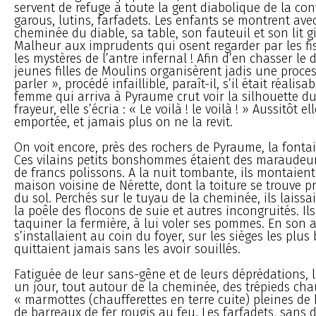
servent de refuge à toute la gent diabolique de la con
garous, lutins, farfadets. Les enfants se montrent avec
cheminée du diable, sa table, son fauteuil et son lit 
Malheur aux imprudents qui osent regarder par les fi
les mystères de l’antre infernal ! Afin d’en chasser l
jeunes filles de Moulins organisèrent jadis une proce
parler », procédé infaillible, paraît-il, s’il était réalisa
femme qui arriva à Pyraume crut voir la silhouette du
frayeur, elle s’écria : « Le voilà ! le voilà ! » Aussitôt ell
emportée, et jamais plus on ne la revit.
On voit encore, près des rochers de Pyraume, la fontai
Ces vilains petits bonshommes étaient des maraudeurs
de francs polissons. A la nuit tombante, ils montaient
maison voisine de Nérette, dont la toiture se trouve 
du sol. Perchés sur le tuyau de la cheminée, ils laiss
la poêle des flocons de suie et autres incongruités. Ils
taquiner la fermière, à lui voler ses pommes. En son a
s’installaient au coin du foyer, sur les sièges les plus 
quittaient jamais sans les avoir souillés.
Fatiguée de leur sans-gêne et de leurs déprédations, 
un jour, tout autour de la cheminée, des trépieds cha
« marmottes (chaufferettes en terre cuite) pleines de 
de barreaux de fer rougis au feu. Les farfadets, sans d