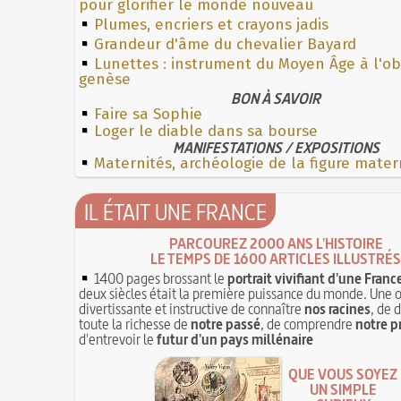
pour glorifier le monde nouveau
Plumes, encriers et crayons jadis
Grandeur d'âme du chevalier Bayard
Lunettes : instrument du Moyen Âge à l'o
genèse
BON À SAVOIR
Faire sa Sophie
Loger le diable dans sa bourse
MANIFESTATIONS / EXPOSITIONS
Maternités, archéologie de la figure mater
IL ÉTAIT UNE FRANCE
PARCOUREZ 2000 ANS L'HISTOIRE
LE TEMPS DE 1600 ARTICLES ILLUSTRÉS
1400 pages brossant le
portrait vivifiant d'une Franc
deux siècles était la première puissance du monde. Une 
divertissante et instructive de connaître
nos racines
, de 
toute la richesse de
notre passé
, de comprendre
notre p
d'entrevoir le
futur d'un pays millénaire
QUE VOUS SOYEZ
UN SIMPLE