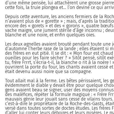
d’une même pensée, lui attachèrent une grosse pierre
cette fois, la truie plongea et... l’on devine ce qui arriv
Depuis cette aventure, les anciens fermiers de la Roc
n’avaient plus de « gorette » ; mais, d’après la traditi
encore des « gorets » et des « gorons », quatre bœufs
vache maigre, une jument stérile d’âge inconnu ; deu
blanche et une noire, et enfin quelques oies.
Les deux agnelles avaient brouté pendant toute une 
d’automne l’herbe rase de la lande ; elles étaient si m
des frères en eut pitié. Il se dit : « Mon four est chaud 
oueilles pour les faire sécher ? » Sitôt pensé, sitôt ex
tu, frère Frrrt, s’écria-t-il, la bianche o rit à la noère !
ouvrirent la porte du four, les chants avaient cessé et
était devenu aussi noire que sa compagne.
Tout allait mal à la ferme. Les bêtes périssaient, les g
évidemment le diable y devait être pour quelque chos
gens avaient beau se signer, user des moyens connus
des maléfices, répéter la formule magique : « Frère Frrr
mauvais génie leur jouait sans cesse de vilains tours.
c’est-à-dire le propriétaire de la Roche-des-Gasts, ét
versé dans toutes sortes de doctes études. Les frères F
d’aller lui conter leurs déboires et leurs misères. Le m