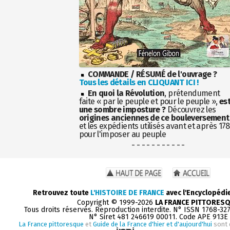
COMMANDE / RÉSUMÉ de l'ouvrage ?
Tous les détails en CLIQUANT ICI !
En quoi la Révolution
, prétendument
faite « par le peuple et pour le peuple »,
es
une sombre imposture ?
Découvrez les
origines anciennes de ce bouleversement
et les expédients utilisés avant et après 17
pour l'imposer au peuple
- - - - - - - - - - -
Retrouvez toute
L'HISTOIRE DE FRANCE
avec l'Encyclopédi
Copyright © 1999-2026
LA FRANCE PITTORES
Tous droits réservés. Reproduction interdite. N° ISSN 1768-32
N° Siret 481 246619 00011. Code APE 913E
La France pittoresque
et
Guide de la France d'hier et d'aujourd'hui
sont 