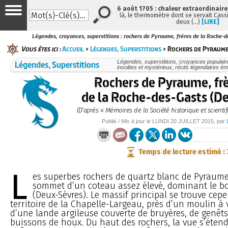
6 août 1705 : chaleur extraordinaire
là, le thermomètre dont se servait Cass
deux (…)
[LIRE]
Légendes, croyances, superstitions : rochers de Pyraume, frères de la Roche-
Vous êtes ici :
Accueil
>
Légendes, Superstitions
> Rochers de Pyraume,
Légendes, Superstitions
Légendes, superstitions, croyances populaires,
insolites et mystérieux, récits légendaires éma
Rochers de Pyraume, frè
de la Roche-des-Gasts (D
(D’après « Mémoires de la Société historique et scienti
Publié / Mis à jour le
LUNDI
20 JUILLET 2015
, par
Temps de lecture estimé :
L
es superbes rochers de quartz blanc de Pyraume
sommet d’un coteau assez élevé, dominant le b
(Deux-Sèvres). Le massif principal se trouve cep
territoire de la Chapelle-Largeau, près d’un moulin à 
d’une lande argileuse couverte de bruyères, de genêts
buissons de houx. Du haut des rochers, la vue s’étend 