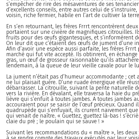
s’empêcher de rire des mésaventures de ses tenanciers
d’excellents conseils, entre autres celui de s’instruire, 
voisin, riche fermier, habile en l’art de cultiver la terre
En s’en retournant, les frères Frrrt rencontrèrent deu
portaient sur une civière de magnifiques citrouilles. Il
fruits pour des œufs gigantesques, et s’informèrent d
On leur dit que c’étaient des œufs de jument d’une i
Afin d’avoir une espèce aussi parfaite, les frères Frrr
marché qui fut vite accepté. Ils obtinrent, en échange
gras, un œuf de grosseur raisonnable qu’ils attachèren
lendemain, à la queue de leur vieille cavale pour le lu
La jument n’était pas d’humeur accommodante ; cet 
ne lui plaisait guère. D’une ruade énergique elle réuss
débarrasser. La citrouille, suivant la pente naturelle de
vers la rivière. En dévalant, elle traversa la haie du p
lièvre qui s’enfuit à toutes jambes. A toutes jambes aus
accouraient pour se saisir de l’œuf précieux. Quand il
quadrupède qui s’enfuyait, ils crurent naïvement que 
qui venait de naître. « Guettez, guettez là-bas ! s’écriè
claie du pré ; le poulain qui se sauve ! »
Suivant les recommandations du « maître », les deux 
à se rendre compte des travaux exécutés par leur voisin