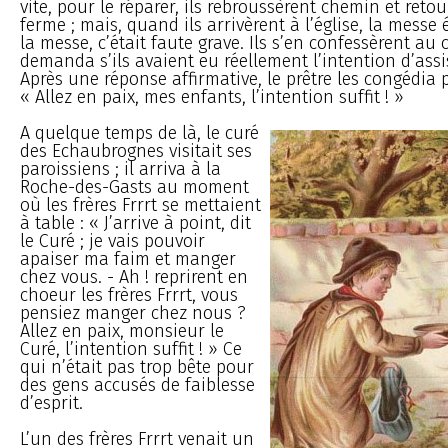
vite, pour le réparer, ils rebroussèrent chemin et reto
ferme ; mais, quand ils arrivèrent à l’église, la messe
la messe, c’était faute grave. Ils s’en confessèrent au 
demanda s’ils avaient eu réellement l’intention d’assist
Après une réponse affirmative, le prêtre les congédia 
« Allez en paix, mes enfants, l’intention suffit ! »
A quelque temps de là, le curé
des Echaubrognes visitait ses
paroissiens ; il arriva à la
Roche-des-Gasts au moment
où les frères Frrrt se mettaient
à table : « J’arrive à point, dit
le Curé ; je vais pouvoir
apaiser ma faim et manger
chez vous. - Ah ! reprirent en
choeur les frères Frrrt, vous
pensiez manger chez nous ?
Allez en paix, monsieur le
Curé, l’intention suffit ! » Ce
qui n’était pas trop bête pour
des gens accusés de faiblesse
d’esprit.
L’un des frères Frrrt venait un