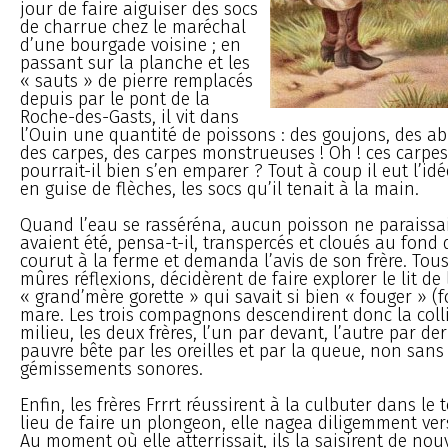
jour de faire aiguiser des socs
de charrue chez le maréchal
d’une bourgade voisine ; en
passant sur la planche et les
« sauts » de pierre remplacés
depuis par le pont de la
Roche-des-Gasts, il vit dans
l’Ouin une quantité de poissons : des goujons, des abl
des carpes, des carpes monstrueuses ! Oh ! ces carpe
pourrait-il bien s’en emparer ? Tout à coup il eut l’idé
en guise de flèches, les socs qu’il tenait à la main.
Quand l’eau se rasséréna, aucun poisson ne paraissait 
avaient été, pensa-t-il, transpercés et cloués au fond de
courut à la ferme et demanda l’avis de son frère. Tous
mûres réflexions, décidèrent de faire explorer le lit de 
« grand’mère gorette » qui savait si bien « fouger » (f
mare. Les trois compagnons descendirent donc la colli
milieu, les deux frères, l’un par devant, l’autre par der
pauvre bête par les oreilles et par la queue, non sans
gémissements sonores.
Enfin, les frères Frrrt réussirent à la culbuter dans le 
lieu de faire un plongeon, elle nagea diligemment ver
Au moment où elle atterrissait, ils la saisirent de no