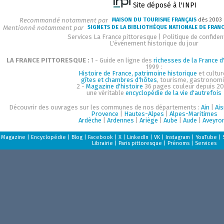
Site déposé à l'INPI
Recommandé notamment par
MAISON DU TOURISME FRANÇAIS
dès 2003
Mentionné notamment par
SIGNETS DE LA BIBLIOTHÈQUE NATIONALE DE FRAN
Services La France pittoresque
|
Politique de confident
L'événement historique du jour
LA FRANCE PITTORESQUE :
1 - Guide en ligne des
richesses de la France d'
1999 :
Histoire de France, patrimoine historique
et cultur
gîtes et chambres d'hôtes
, tourisme, gastronom
2 -
Magazine d'histoire
36 pages couleur depuis 20
une véritable
encyclopédie de la vie d'autrefois
Découvrir des ouvrages sur les communes de nos départements :
Ain
|
Ai
Provence
|
Hautes-Alpes
|
Alpes-Maritimes
Ardèche
|
Ardennes
|
Ariège
|
Aube
|
Aude
|
Aveyro
Magazine
|
Encyclopédie
|
Blog
|
Facebook
|
X
|
LinkedIn
|
VK
|
Instagram
|
YouTube
|
Librairie
|
Paris pittoresque
|
Prénoms
|
Services