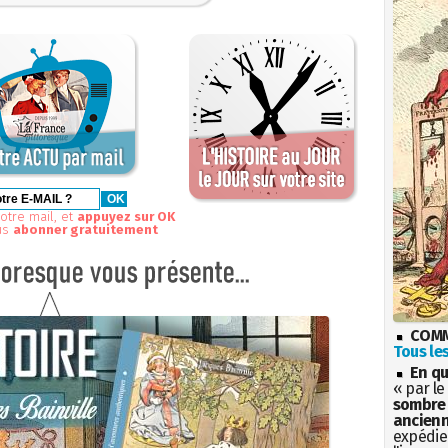
otre mail, et
appuyez sur OK
us
abonner gratuitement
COMM
Tous les
En qu
« par le
sombre 
ancienn
expédien