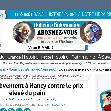
6 août
DANS L'HISTOIRE
/ NOTRE LIBRAIRI
LE
[VOIR]
de
Histoire
Histoire
Patrimoine
À Savo
Grande
Petite
Histoire. Révolte, soulèvement contre prix élevé du pain à Nancy en 1771, ire populaire
ages
>
Numéro 30 (Avril/Mai/Juin 2009)
> 1771 : soulèvement à Nancy contre l
mmaire du NUMÉRO 30 : feux de la Saint-Jean ; Chauliac ; varech ;
e populaire ; ménestrels ; miracles de saint Livier...
lèvement à Nancy contre le prix
élevé du pain
Extrait de l’article paru dans le numéro 30)
is à jour le
JEUDI
21 JANVIER 2010
, par
REDACTION