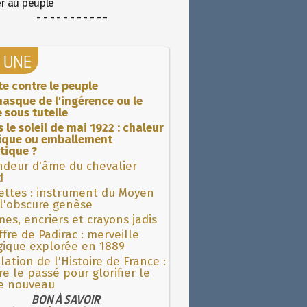
er au peuple
- - - - - - - - - - -
A UNE
ite contre le peuple
asque de l'ingérence ou le
 sous tutelle
 le soleil de mai 1922 : chaleur
rique ou emballement
tique ?
ndeur d'âme du chevalier
d
ettes : instrument du Moyen
l'obscure genèse
es, encriers et crayons jadis
fre de Padirac : merveille
gique explorée en 1889
lation de l'Histoire de France :
re le passé pour glorifier le
 nouveau
BON À SAVOIR