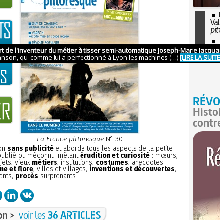
Val
pit
I
so
l'H
RÉVO
Histo
contr
La France pittoresque
N° 30
ion
sans publicité
et aborde tous les aspects de la petite
 oublié ou méconnu, mêlant
érudition et curiosité
: mœurs,
bjets, vieux
métiers
, institutions,
costumes
, anecdotes
ne et flore
, villes et villages,
inventions et découvertes
,
ents,
procès
surprenants
on >
voir les
36 ARTICLES