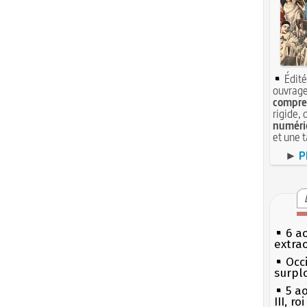
Édité
ouvrage
compren
rigide, 
numéri
et une 
►
P
6 a
extrao
Occi
surpl
5 a
III, r