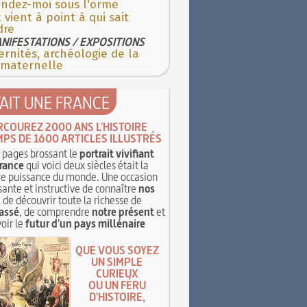
endez-moi sous l'orme
 vient à point à qui sait
dre
NIFESTATIONS / EXPOSITIONS
rnités, archéologie de la
 maternelle
TAIT UNE FRANCE
RCOUREZ 2000 ANS L'HISTOIRE
MPS DE 1600 ARTICLES ILLUSTRÉS
pages brossant le
portrait vivifiant
rance
qui voici deux siècles était la
e puissance du monde. Une occasion
sante et instructive de connaître
nos
, de découvrir toute la richesse de
assé
, de comprendre
notre présent
et
oir le
futur d'un pays millénaire
QUE VOUS SOYEZ
UN SIMPLE
CURIEUX
OU UN FÉRU
D'HISTOIRE,