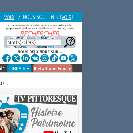
E
/ NOUS SOUTENIR
[VOIR]
[VOIR]
« Hâtons-nous de raconter les délicieuses histoires du
peuple avant qu'il ne les ait oubliées »
(C. Nodier, 1840)
NOUS REJOINDRE SUR...
ir
LIBRAIRIE
Il était une France
e (…)