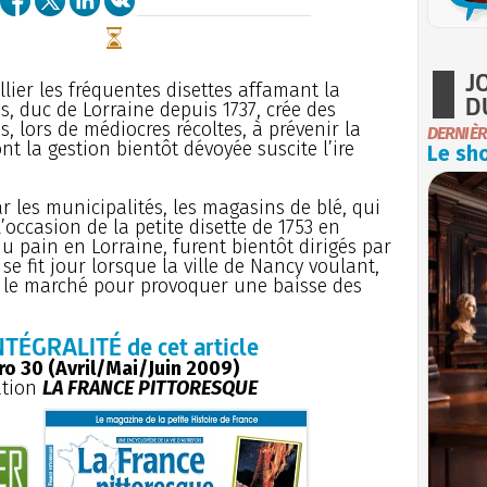
J
llier les fréquentes disettes affamant la
D
, duc de Lorraine depuis 1737, crée des
, lors de médiocres récoltes, à prévenir la
DERNIÈR
t la gestion bientôt dévoyée suscite l’ire
Le sho
 les municipalités, les magasins de blé, qui
l’occasion de la petite disette de 1753 en
u pain en Lorraine, furent bientôt dirigés par
e fit jour lorsque la ville de Nancy voulant,
sur le marché pour provoquer une baisse des
NTÉGRALITÉ de cet article
o 30 (Avril/Mai/Juin 2009)
ation
LA FRANCE PITTORESQUE