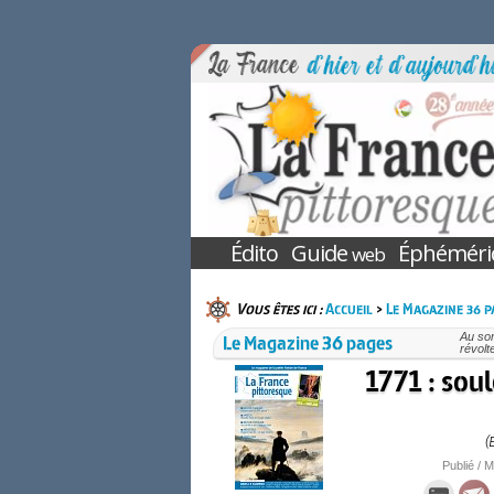
Édito
Guide
Éphéméri
web
Vous êtes ici :
Accueil
>
Le Magazine 36 p
Le Magazine 36 pages
Au so
révolt
1771 : sou
(
Publié / M