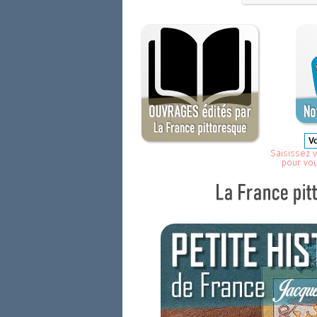
Saisissez v
pour vo