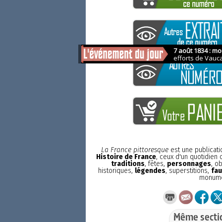
La France pittoresque
est une publicat
Histoire de France
, ceux d'un quotidien
traditions
, fêtes,
personnages
, o
historiques,
légendes
, superstitions,
fau
monum
Même secti