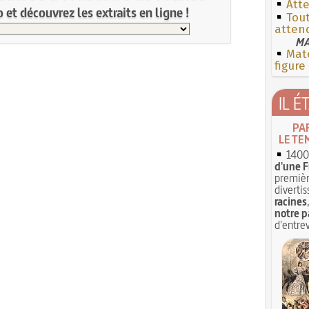
Att
et découvrez les extraits en ligne !
Tout
atten
MA
Mate
figure
IL É
PA
LE TE
1400 
d'une F
premièr
divertis
racines
notre p
d'entrev