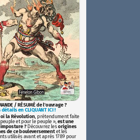
ANDE / RÉSUMÉ de l'ouvrage ?
 détails en CLIQUANT ICI !
oi la Révolution
, prétendument faite
 peuple et pour le peuple »,
est une
imposture ?
Découvrez les
origines
es de ce bouleversement
et les
ts utilisés avant et après 1789 pour