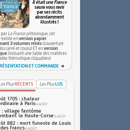
Il était une France
saura vous ravir
par ses récits
abondamment
illustrés !
 par
La France pittoresque
, cet
 existe en
version papier
ant 3 volumes reliés
(couverture
dos carré et cousu) ET en
version
que
(incluant une table des matières
table thématique cliquables)
RÉSENTATION ET COMMANDE
◄
Les Plus
RÉCENTS
Les Plus
LUS
oût 1705 : chaleur
rdinaire à Paris
6 AOÛT
 : village fantôme
ombant la Haute-Corse
5 AOÛT
oût 882 : mort funeste de Louis
oi des Francs
5 AOÛT