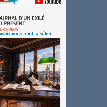
OURNAL D'UN EXILÉ
U PRÉSENT
E PARUTION :
wbiz vous tend la sébile