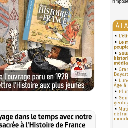
l'impos
À L
L'él
Le m
peuple
Sous
histo
média
Gra
Bayar
Lun
Âge à 
Plum
Gouf
géolo
Muti
détrui
yage dans le temps avec notre
monde
acrée à l'Histoire de France