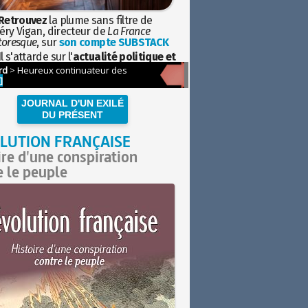
Retrouvez
la plume sans filtre de
éry Vigan, directeur de
La France
toresque
, sur
son compte SUBSTACK
l s'attarde sur l'
actualité politique et
ciétale
avec la hauteur de vue de
istoire
JOURNAL D'UN EXILÉ
DU PRÉSENT
LUTION FRANÇAISE
ire d'une conspiration
e le peuple