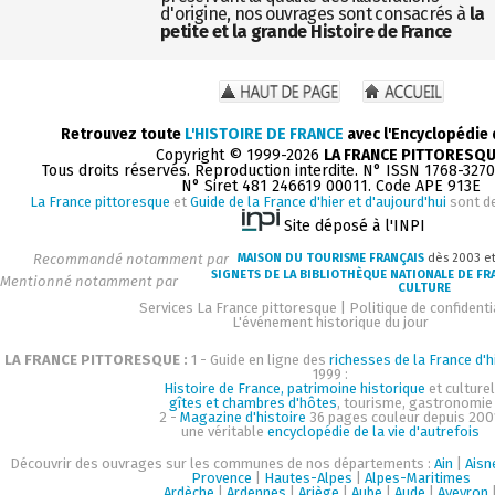
d'origine, nos ouvrages sont consacrés à
la
petite et la grande Histoire de France
Retrouvez toute
L'HISTOIRE DE FRANCE
avec l'Encyclopédie
Copyright © 1999-2026
LA FRANCE PITTORESQ
Tous droits réservés. Reproduction interdite. N° ISSN 1768-327
N° Siret 481 246619 00011. Code APE 913E
La France pittoresque
et
Guide de la France d'hier et d'aujourd'hui
sont d
Site déposé à l'INPI
Recommandé notamment par
MAISON DU TOURISME FRANÇAIS
dès 2003 e
SIGNETS DE LA BIBLIOTHÈQUE NATIONALE DE FR
Mentionné notamment par
CULTURE
Services La France pittoresque
|
Politique de confidenti
L'événement historique du jour
LA FRANCE PITTORESQUE :
1 - Guide en ligne des
richesses de la France d'h
1999 :
Histoire de France, patrimoine historique
et culturel
gîtes et chambres d'hôtes
, tourisme, gastronomie
2 -
Magazine d'histoire
36 pages couleur depuis 200
une véritable
encyclopédie de la vie d'autrefois
Découvrir des ouvrages sur les communes de nos départements :
Ain
|
Aisn
Provence
|
Hautes-Alpes
|
Alpes-Maritimes
Ardèche
|
Ardennes
|
Ariège
|
Aube
|
Aude
|
Aveyron