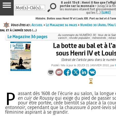
8 août 1548 : Henri II fixe que l’effig
portée sur la monnaie
> Jusqu’à la fin
les monnaies étaient fort grossièrement 
qui les (…)
[LIRE]
Histoire. Bottes sous Henri IV et Louis XIII. Port au bal et à l'ar
Vous êtes ici :
Accueil
>
Le Magazine 36 pages
>
Numéro 30 (Avril/Mai/J
bal et à l'armée sous (…)
Le Magazine 36 pages
Au sommaire du NUMÉRO 30 : feux de la Saint
varech ; révolte populaire ; ménestrels ; miracle
La botte au bal et à l
sous Henri IV et Louis
(Extrait de l’article paru dans le numér
Publié / Mis à jour le
JEUDI
21 JANVIER 2010
, par
P
assant dès 1608 de l’écurie au salon, la longue e
en cuir de Roussy
qui exige du pied de passer so
pour être portée, cède bientôt sa place à la cou
entonnoir
, cependant que la chaussure
à pont-levis
sé
féminine aspirant à se grandir.