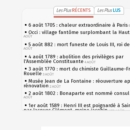
Les Plus
RÉCENTS
Les Plus
LUS
6 août 1705 : chaleur extraordinaire à Paris
Occi : village fantôme surplombant la Hau
AOÛT
5 août 882 : mort funeste de Louis III, roi d
AOÛT
4 août 1789 : abolition des privilèges par
l'Assemblée Constituante
4 AOÛT
3 août 1770 : mort du chimiste Guillaume-F
Rouelle
3 AOÛT
Musée Jean de La Fontaine : réouverture a
rénovation
2 AOÛT
2 août 1802 : Bonaparte est nommé consul 
AOÛT
1er août 1589 : Henri III est poignardé à Sa
par Jacques Clément, moine jacobin
1ER AOÛT
31 juillet 1899 : décret instaurant les moug
boîtes aux lettres en fonte de Léon Mougeot
Sécheresses (Grandes), étés caniculaires à 
30 juillet 1918 : mort d'Auguste Poulain, fo