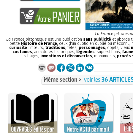
La France pittoresq
La France pittoresque
est une publication
sans publicité
et aborde t
petite
Histoire de France
, ceux d'un quotidien oublié ou méconnu,
curiosité
: mœurs,
traditions
, fêtes,
personnages
, objets, vieux
costumes
, anecdotes historiques,
légendes
, superstitions,
faune
villages,
inventions et découvertes
, monuments,
procès
s
Même section >
voir les
36 ARTICLE