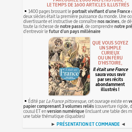
LE TEMPS DE 1600 ARTICLES ILLUSTRÉS
1400 pages brossant le
portrait vivifiant d'une France
deux siècles était la première puissance du monde. Une oc
divertissante et instructive de connaître
nos racines
, de dé
toute la richesse de
notre passé
, de comprendre
notre pr
d'entrevoir le
futur d'un pays millénaire
QUE VOUS SOYEZ
UN SIMPLE
CURIEUX
OU UN FÉRU
D'HISTOIRE,
Il était une France
saura vous ravir
par ses récits
abondamment
illustrés !
Édité par
La France pittoresque
, cet ouvrage existe en
v
papier comprenant 3 volumes reliés
(couverture rigide, d
cousu) ET en
version numérique
(incluant une table des m
une table thématique cliquables)
►
PRÉSENTATION ET COMMANDE
◄