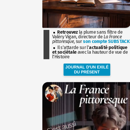
Retrouvez
la plume sans filtre de
Valéry Vigan, directeur de
La France
pittoresque
, sur
son compte SUBSTACK
Il s'attarde sur l'
actualité politique
et sociétale
avec la hauteur de vue de
l'Histoire
JOURNAL D'UN EXILÉ
DU PRÉSENT