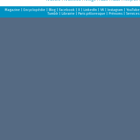
Magazine
|
Encyclopédie
|
Blog
|
Facebook
|
X
|
LinkedIn
|
VK
|
Instagram
|
YouTube
Tumblr
|
Librairie
|
Paris pittoresque
|
Prénoms
|
Services