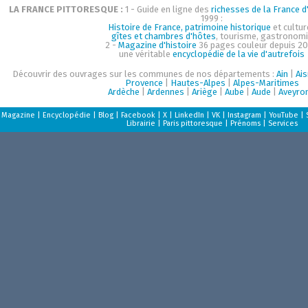
LA FRANCE PITTORESQUE :
1 - Guide en ligne des
richesses de la France d'
1999 :
Histoire de France, patrimoine historique
et cultur
gîtes et chambres d'hôtes
, tourisme, gastronom
2 -
Magazine d'histoire
36 pages couleur depuis 20
une véritable
encyclopédie de la vie d'autrefois
Découvrir des ouvrages sur les communes de nos départements :
Ain
|
Ai
Provence
|
Hautes-Alpes
|
Alpes-Maritimes
Ardèche
|
Ardennes
|
Ariège
|
Aube
|
Aude
|
Aveyro
Magazine
|
Encyclopédie
|
Blog
|
Facebook
|
X
|
LinkedIn
|
VK
|
Instagram
|
YouTube
|
Librairie
|
Paris pittoresque
|
Prénoms
|
Services