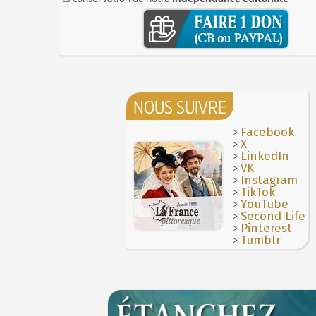
Maison Blanqui : restauration d'horloges e
28 juillet 1794 : supplice de Robespierre e
pendules anciennes (Moselle)
4 JUILLET
partie de ses complices
4 juillet 1465 : ordonnance imposant la p
16 octobre 1793 : exécution de la reine Mar
lanternes dans les rues
4 JUILLET
Antoinette
Voir la lune à gauche
3 JUILLET
Hâtez-vous lentement
3 juillet 987 : Hugues Capet est couronné e
Troisième République (1870-1940)
des Francs à Noyon
3 JUILLET
Vatel, « perdu d'honneur », se suicide lors
NOUS SUIVRE
Maternités, archéologie de la figure mate
donné en 1671 par le prince de Condé à Loui
JUILLET
>
Facebook
Le masque de l'ingérence ou le peuple so
>
X
1ER JUILLET
>
LinkedIn
>
1er juillet 1903 : début du premier Tour de
VK
cycliste
>
Instagram
1ER JUILLET
>
TikTok
>
YouTube
>
Second Life
>
Pinterest
>
Tumblr