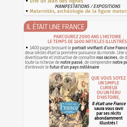
Etre un Jean des Vignes
MANIFESTATIONS / EXPOSITIONS
Maternités, archéologie de la figure mater
IL ÉTAIT UNE FRANCE
PARCOUREZ 2000 ANS L'HISTOIRE
LE TEMPS DE 1600 ARTICLES ILLUSTRÉS
1400 pages brossant le
portrait vivifiant d'une Franc
deux siècles était la première puissance du monde. Une 
divertissante et instructive de connaître
nos racines
, de 
toute la richesse de
notre passé
, de comprendre
notre p
d'entrevoir le
futur d'un pays millénaire
QUE VOUS SOYEZ
UN SIMPLE
CURIEUX
OU UN FÉRU
D'HISTOIRE,
Il était une France
saura vous ravir
par ses récits
abondamment
illustrés !