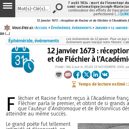
7 août 1834 : mort de l'inventeur du
semi-automatique Joseph-Marie Ja
continuateur des efforts de Vaucanson
perfectionné (…)
[LIRE
12 janvier 1673 : réception de Racine et de Fléchier à l'Académie 
Vous êtes ici :
Accueil
>
Éphéméride, événements
>
Janvier
>
12 janvier
de (…)
Éphéméride, événements
Les événements du 12 janvier. Pour un jour
événement ayant marqué notre Histoire. Cale
12 janvier 1673 : réceptio
et de Fléchier à l’Académi
Publié / Mis à jour le
JEUDI
19 NOVEMBRE 2009
, p
Temps de lecture estimé :
F
léchier et Racine furent reçus à l’Académie fran
Fléchier parla le premier, et obtint de si grands
que l’auteur d’
Andromaque
et de
Britannicus
dés
atteindre au même succès.
Le grand poète fut tellement