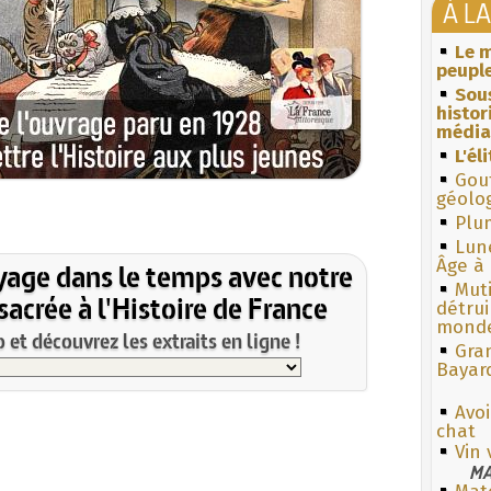
À L
Le m
peuple
Sous
histo
média
L'él
Gouf
géolo
Plum
Lun
Âge à 
yage dans le temps avec notre
Muti
acrée à l'Histoire de France
détrui
monde
et découvrez les extraits en ligne !
Gra
Bayar
Avo
chat
Vin 
MA