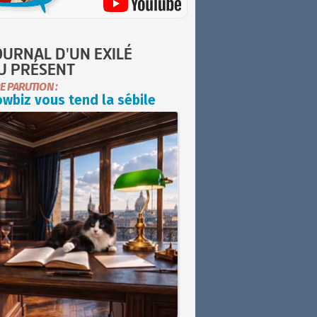
OURNAL D'UN EXILÉ
U PRÉSENT
E PARUTION :
wbiz vous tend la sébile