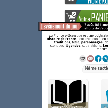
La France pittoresque
est une publicat
Histoire de France
, ceux d'un quotidien
traditions
, fêtes,
personnages
, o
historiques,
légendes
, superstitions,
fau
monum
Même secti