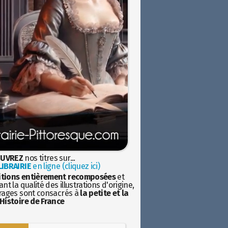
UVREZ
nos titres sur...
IBRAIRIE
en ligne (cliquez ici)
itions entièrement recomposées
et
nt la qualité des illustrations d'origine,
rages sont consacrés à
la petite et la
Histoire de France