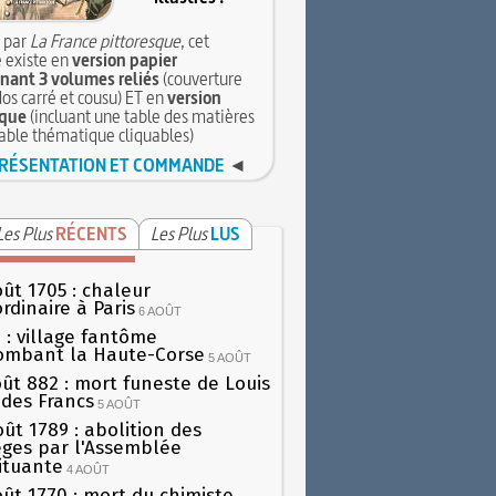
 par
La France pittoresque
, cet
 existe en
version papier
ant 3 volumes reliés
(couverture
dos carré et cousu) ET en
version
que
(incluant une table des matières
table thématique cliquables)
RÉSENTATION ET COMMANDE
◄
Les Plus
RÉCENTS
Les Plus
LUS
oût 1705 : chaleur
rdinaire à Paris
6 AOÛT
 : village fantôme
ombant la Haute-Corse
5 AOÛT
oût 882 : mort funeste de Louis
oi des Francs
5 AOÛT
oût 1789 : abolition des
lèges par l'Assemblée
ituante
4 AOÛT
oût 1770 : mort du chimiste