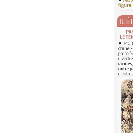
Mate
figure
IL É
PA
LE TE
1400 
d'une F
premièr
divertis
racines
notre p
d'entrev