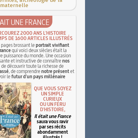
rnités, archéologie de la
 maternelle
TAIT UNE FRANCE
RCOUREZ 2000 ANS L'HISTOIRE
MPS DE 1600 ARTICLES ILLUSTRÉS
pages brossant le
portrait vivifiant
rance
qui voici deux siècles était la
e puissance du monde. Une occasion
sante et instructive de connaître
nos
, de découvrir toute la richesse de
assé
, de comprendre
notre présent
et
oir le
futur d'un pays millénaire
QUE VOUS SOYEZ
UN SIMPLE
CURIEUX
OU UN FÉRU
D'HISTOIRE,
Il était une France
saura vous ravir
par ses récits
abondamment
illustrés !