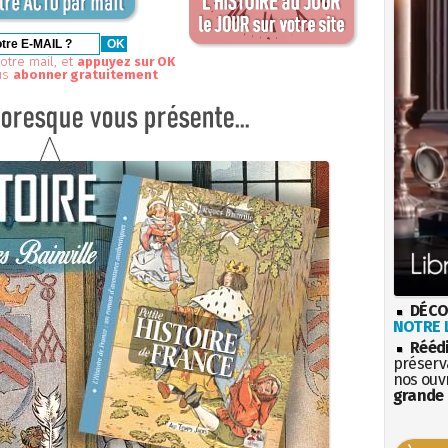
otre mail, et
appuyez sur OK
us
abonner gratuitement
DÉCO
NOTRE L
Rééd
préserva
nos ouv
grande 