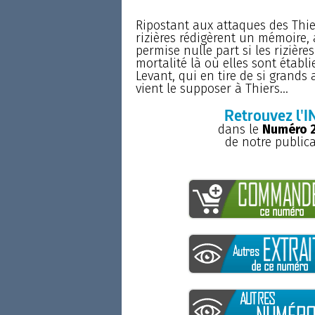
Ripostant aux attaques des Thie
rizières rédigèrent un mémoire, 
permise nulle part si les rizièr
mortalité là où elles sont établi
Levant, qui en tire de si grands 
vient le supposer à Thiers...
Retrouvez l'I
dans le
Numéro 2
de notre public