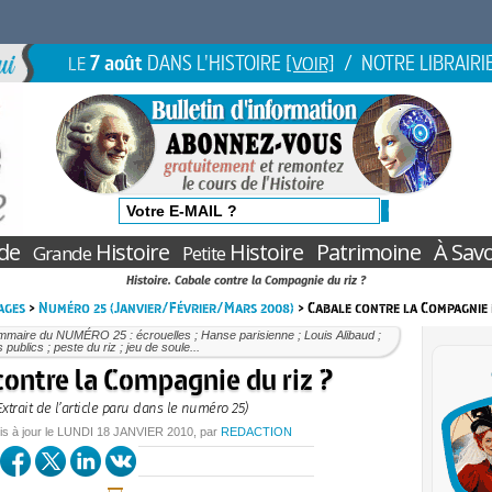
7 août
DANS L'HISTOIRE
/ NOTRE LIBRAIRI
LE
[VOIR]
de
Histoire
Histoire
Patrimoine
À Savo
Grande
Petite
Histoire. Cabale contre la Compagnie du riz ?
ages
>
Numéro 25 (Janvier/Février/Mars 2008)
> Cabale contre la Compagnie 
mmaire du NUMÉRO 25 : écrouelles ; Hanse parisienne ; Louis Alibaud ;
s publics ; peste du riz ; jeu de soule...
contre la Compagnie du riz ?
Extrait de l’article paru dans le numéro 25)
is à jour le
LUNDI
18 JANVIER 2010
, par
REDACTION