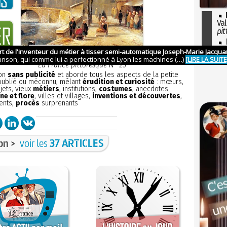
Val
pit
I
so
l'H
La France pittoresque
N° 25
ion
sans publicité
et aborde tous les aspects de la petite
 oublié ou méconnu, mêlant
érudition et curiosité
: mœurs,
bjets, vieux
métiers
, institutions,
costumes
, anecdotes
ne et flore
, villes et villages,
inventions et découvertes
,
ents,
procès
surprenants
on >
voir les
37 ARTICLES