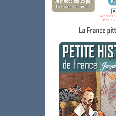
Saisissez v
pour vo