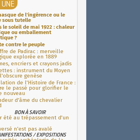
A UNE
asque de l'ingérence ou le
 sous tutelle
 le soleil de mai 1922 : chaleur
rique ou emballement
tique ?
ite contre le peuple
fre de Padirac : merveille
gique explorée en 1889
es, encriers et crayons jadis
ettes : instrument du Moyen
l'obscure genèse
lation de l'Histoire de France :
re le passé pour glorifier le
 nouveau
ndeur d'âme du chevalier
d
BON À SAVOIR
ir été au trépassement d'un
versé n'est pas avalé
NIFESTATIONS / EXPOSITIONS