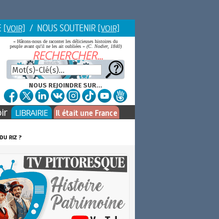
E
/ NOUS SOUTENIR
[VOIR]
[VOIR]
« Hâtons-nous de raconter les délicieuses histoires du
peuple avant qu'il ne les ait oubliées »
(C. Nodier, 1840)
NOUS REJOINDRE SUR...
ir
LIBRAIRIE
Il était une France
du riz ?