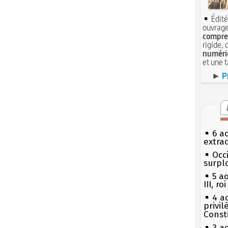
Édité
ouvrage
compren
rigide, 
numéri
et une 
►
P
6 a
extrao
Occi
surpl
5 a
III, r
4 a
privi
Const
3 a