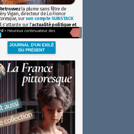
Retrouvez
la plume sans filtre de
éry Vigan, directeur de
La France
toresque
, sur
son compte SUBSTACK
l s'attarde sur l'
actualité politique et
ciétale
avec la hauteur de vue de
istoire
JOURNAL D'UN EXILÉ
DU PRÉSENT