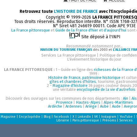
Retrouvez toute
L'HISTOIRE DE FRANCE
avec l'Encyclopédi
Copyright © 1999-2026
LA FRANCE PITTORES
Tous droits réservés. Reproduction interdite. N° ISSN 1768-32
N° Siret 481 246619 00011. Code APE 913E
La France pittoresque
et
Guide de la France d'hier et d'aujourd'hui
sont 
Site déposé à l'INPI
Recommandé notamment par...
MAISON DU TOURISME FRANÇAIS
dès 2003 et
L'ALLIANCE FR
Services La France pittoresque
|
Politique de confident
L'événement historique du jour
LA FRANCE PITTORESQUE :
1 - Guide en ligne des
richesses de la France d'
1999 :
Histoire de France, patrimoine historique
et cultur
gîtes et chambres d'hôtes
, tourisme, gastronom
2 -
Magazine d'histoire
36 pages couleur depuis 20
une véritable
encyclopédie de la vie d'autrefois
Découvrir des ouvrages sur les communes de nos départements :
Ain
|
Ai
Provence
|
Hautes-Alpes
|
Alpes-Maritimes
Ardèche
|
Ardennes
|
Ariège
|
Aube
|
Aude
|
Aveyro
Magazine
|
Encyclopédie
|
Blog
|
Facebook
|
X
|
LinkedIn
|
VK
|
Instagram
|
YouTube
|
Librairie
|
Paris pittoresque
|
Prénoms
|
Services