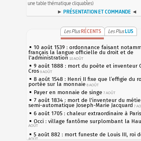
une table thématique cliquables)
►
PRÉSENTATION ET COMMANDE
◄
Les Plus
RÉCENTS
Les Plus
LUS
10 août 1539 : ordonnance faisant notam
français la langue officielle du droit et de
l'administration
10 AOÛT
9 août 1888 : mort du poète et inventeur 
Cros
9 AOÛT
8 août 1548 : Henri II fixe que l’effigie du r
portée sur la monnaie
8 AOÛT
Payer en monnaie de singe
7 AOÛT
7 août 1834 : mort de l'inventeur du métier
semi-automatique Joseph-Marie Jacquard
7 A
6 août 1705 : chaleur extraordinaire à Pari
Occi : village fantôme surplombant la Ha
AOÛT
5 août 882 : mort funeste de Louis III, roi 
AOÛT