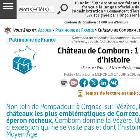
10 août 1539 : ordonnance faisan
français la langue officielle du
l'administration
> Commençant d’être 
1539 et signée par François Ier 
Château de Comborn : 1 000 ans d'histoire
Vous êtes ici :
Accueil
>
Patrimoine de France
> Château de Comborn : 1
Patrimoine de France
Richesses du patrimoine francophone : livre
châteaux, circuits touristiques, monuments...
Château de Comborn : 1
d’histoire
(Source : France 3 Nouvelle-Aquita
Publié / Mis à jour le
MERCREDI
17 JUIN 2026
, p
Temps de lecture estimé :
Non loin de Pompadour, à Orgnac-sur-Vézère, il
châteaux les plus emblématiques de Corrèze.
éperon rocheux
, Comborn domine la Vézère. U
d’exception qui ne se visite pas et dont l’histo
Moyen Âge