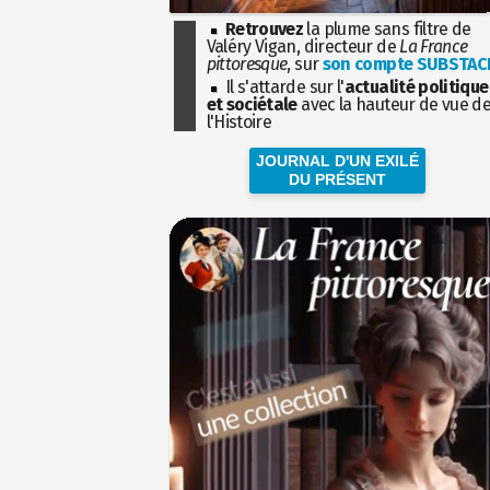
Retrouvez
la plume sans filtre de
Valéry Vigan, directeur de
La France
pittoresque
, sur
son compte SUBSTAC
Il s'attarde sur l'
actualité politique
et sociétale
avec la hauteur de vue d
l'Histoire
JOURNAL D'UN EXILÉ
DU PRÉSENT