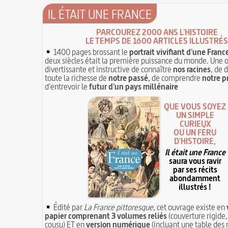
IL ÉTAIT UNE FRANCE
PARCOUREZ 2000 ANS L'HISTOIRE
LE TEMPS DE 1600 ARTICLES ILLUSTRÉS
1400 pages brossant le
portrait vivifiant d'une Franc
deux siècles était la première puissance du monde. Une 
divertissante et instructive de connaître
nos racines
, de 
toute la richesse de
notre passé
, de comprendre
notre p
d'entrevoir le
futur d'un pays millénaire
QUE VOUS SOYEZ
UN SIMPLE
CURIEUX
OU UN FÉRU
D'HISTOIRE,
Il était une France
saura vous ravir
par ses récits
abondamment
illustrés !
Édité par
La France pittoresque
, cet ouvrage existe en
papier comprenant 3 volumes reliés
(couverture rigide,
cousu) ET en
version numérique
(incluant une table des 