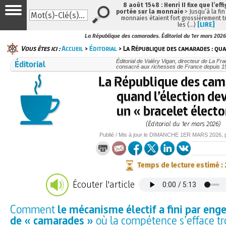
8 août 1548 : Henri II fixe que l’eff
portée sur la monnaie
> Jusqu’à la fin
monnaies étaient fort grossièrement tr
les (…)
[LIRE]
La République des camarades. Éditorial du 1er mars 2026
Vous êtes ici :
Accueil
>
Éditorial
> La République des camarades : qua
Éditorial
Éditorial de Valéry Vigan, directeur de La Fra
consacré aux richesses de France depuis 1
La République des cam
quand l’élection de
un « bracelet électo
(Éditorial du 1er mars 2026)
Publié / Mis à jour le
DIMANCHE
1ER MARS 2026
,
Temps de lecture estimé :
Écouter l'article
Comment
le mécanisme électif a fini par eng
de « camarades »
où la compétence s’efface t