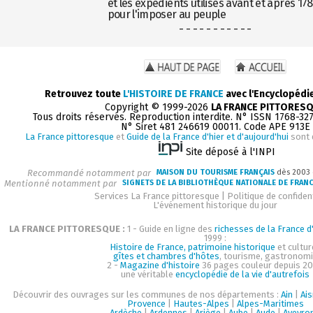
et les expédients utilisés avant et après 17
pour l'imposer au peuple
- - - - - - - - - - -
Retrouvez toute
L'HISTOIRE DE FRANCE
avec l'Encyclopédi
Copyright © 1999-2026
LA FRANCE PITTORES
Tous droits réservés. Reproduction interdite. N° ISSN 1768-32
N° Siret 481 246619 00011. Code APE 913E
La France pittoresque
et
Guide de la France d'hier et d'aujourd'hui
sont 
Site déposé à l'INPI
Recommandé notamment par
MAISON DU TOURISME FRANÇAIS
dès 2003
Mentionné notamment par
SIGNETS DE LA BIBLIOTHÈQUE NATIONALE DE FRAN
Services La France pittoresque
|
Politique de confident
L'événement historique du jour
LA FRANCE PITTORESQUE :
1 - Guide en ligne des
richesses de la France d'
1999 :
Histoire de France, patrimoine historique
et cultur
gîtes et chambres d'hôtes
, tourisme, gastronom
2 -
Magazine d'histoire
36 pages couleur depuis 20
une véritable
encyclopédie de la vie d'autrefois
Découvrir des ouvrages sur les communes de nos départements :
Ain
|
Ai
Provence
|
Hautes-Alpes
|
Alpes-Maritimes
Ardèche
|
Ardennes
|
Ariège
|
Aube
|
Aude
|
Aveyro