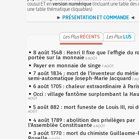
cousu) ET en
version numérique
(incluant une table des 
une table thématique cliquables)
►
PRÉSENTATION ET COMMANDE
◄
Les Plus
RÉCENTS
Les Plus
LUS
8 août 1548 : Henri II fixe que l’effigie du r
portée sur la monnaie
8 AOÛT
Payer en monnaie de singe
7 AOÛT
7 août 1834 : mort de l'inventeur du métier
semi-automatique Joseph-Marie Jacquard
7 A
6 août 1705 : chaleur extraordinaire à Pari
Occi : village fantôme surplombant la Ha
AOÛT
5 août 882 : mort funeste de Louis III, roi 
AOÛT
4 août 1789 : abolition des privilèges par
l'Assemblée Constituante
4 AOÛT
3 août 1770 : mort du chimiste Guillaume-
Rouelle
3 AOÛT