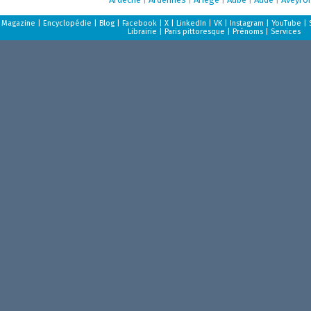
Magazine
|
Encyclopédie
|
Blog
|
Facebook
|
X
|
LinkedIn
|
VK
|
Instagram
|
YouTube
|
Librairie
|
Paris pittoresque
|
Prénoms
|
Services