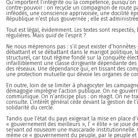
Qu’importent l’intégrité ou la compétence, puisqu’on
contre-pouvoir : on recycle un compagnon de route pa
inféodés, une conscience apprivoisée, une docilité ép
République n’est plus gouvernée ; elle est administrée
Tout est légal, évidemment. Les textes sont respectés, 
régulières. Mais
quid
de l’esprit ?
Ne nous méprenons pas : s’il peut exister d’honnêtes 
débattant et se débattant dans le marigot politique, 
structurel, car tout régime fondé sur la conquête élec
infailliblement une classe dirigeante dépendante des v
des réseaux. Une dépendance qui, en tissant des comp
une protection mutuelle qui dévoie les organes de con
En outre, loin de se limiter à phagocyter les campagne
démagogie imprègne l’action publique. On ne gouvern
communique. On n’anticipe plus : on réagit. On ne tr
consulte. L’intérêt général cède devant la gestion de l’
solidarité du cercle.
Tandis que l’état du pays exigerait la mise en place d
« gouvernement des meilleurs », l’ « élite » se joue d
servant
ad nauseam
une mascarade institutionnelle. 
même ce « gouvernement du peuple, par le peuple et 