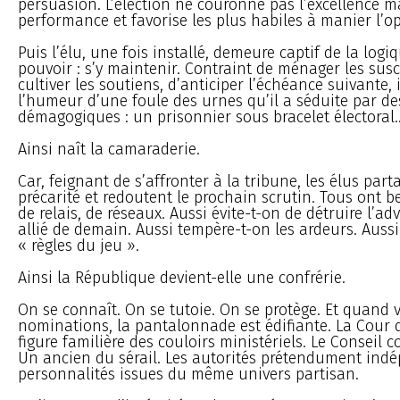
persuasion. L’élection ne couronne pas l’excellence 
performance et favorise les plus habiles à manier l’o
Puis l’élu, une fois installé, demeure captif de la logi
pouvoir : s’y maintenir. Contraint de ménager les susce
cultiver les soutiens, d’anticiper l’échéance suivante,
l’humeur d’une foule des urnes qu’il a séduite par d
démagogiques : un prisonnier sous bracelet électoral..
Ainsi naît la camaraderie.
Car, feignant de s’affronter à la tribune, les élus pa
précarité et redoutent le prochain scrutin. Tous ont be
de relais, de réseaux. Aussi évite-t-on de détruire l’adv
allié de demain. Aussi tempère-t-on les ardeurs. Aussi
« règles du jeu ».
Ainsi la République devient-elle une confrérie.
On se connaît. On se tutoie. On se protège. Et quand 
nominations, la pantalonnade est édifiante. La Cour
figure familière des couloirs ministériels. Le Conseil c
Un ancien du sérail. Les autorités prétendument ind
personnalités issues du même univers partisan.