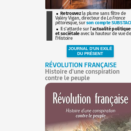
Retrouvez
la plume sans filtre de
Valéry Vigan, directeur de
La France
pittoresque
, sur
son compte SUBSTAC
Il s'attarde sur l'
actualité politique
et sociétale
avec la hauteur de vue d
l'Histoire
JOURNAL D'UN EXILÉ
DU PRÉSENT
RÉVOLUTION FRANÇAISE
Histoire d'une conspiration
contre le peuple