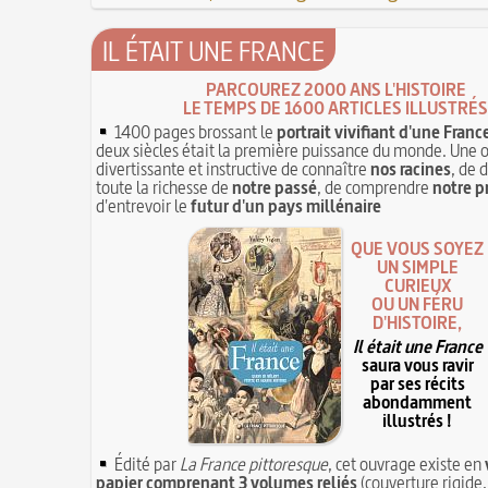
IL ÉTAIT UNE FRANCE
PARCOUREZ 2000 ANS L'HISTOIRE
LE TEMPS DE 1600 ARTICLES ILLUSTRÉS
1400 pages brossant le
portrait vivifiant d'une Franc
deux siècles était la première puissance du monde. Une 
divertissante et instructive de connaître
nos racines
, de 
toute la richesse de
notre passé
, de comprendre
notre p
d'entrevoir le
futur d'un pays millénaire
QUE VOUS SOYEZ
UN SIMPLE
CURIEUX
OU UN FÉRU
D'HISTOIRE,
Il était une France
saura vous ravir
par ses récits
abondamment
illustrés !
Édité par
La France pittoresque
, cet ouvrage existe en
papier comprenant 3 volumes reliés
(couverture rigide,